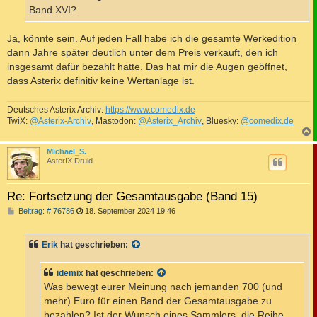
a
Band XVI?
g
Ja, könnte sein. Auf jeden Fall habe ich die gesamte Werkedition
dann Jahre später deutlich unter dem Preis verkauft, den ich
insgesamt dafür bezahlt hatte. Das hat mir die Augen geöffnet,
dass Asterix definitiv keine Wertanlage ist.
Deutsches Asterix Archiv:
https://www.comedix.de
TwiX:
@Asterix-Archiv
, Mastodon:
@Asterix_Archiv
, Bluesky:
@comedix.de
c
Michael_S.
AsterIX Druid
Re: Fortsetzung der Gesamtausgabe (Band 15)
B
Beitrag: # 76786
18. September 2024 19:46
e
i
t
Erik
hat geschrieben:
r
a
g
idemix
hat geschrieben:
Was bewegt eurer Meinung nach jemanden 700 (und
mehr) Euro für einen Band der Gesamtausgabe zu
bezahlen? Ist der Wunsch eines Sammlers, die Reihe