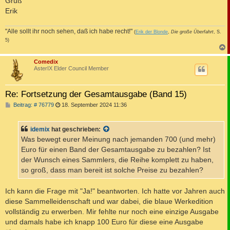
Gruß
Erik
"Alle sollt ihr noch sehen, daß ich habe recht!"
(
Erik der Blonde
,
Die große Überfahrt
, S.
5)
c
Comedix
AsterIX Elder Council Member
Re: Fortsetzung der Gesamtausgabe (Band 15)
B
Beitrag: # 76779
18. September 2024 11:36
e
i
t
idemix
hat geschrieben:
r
a
Was bewegt eurer Meinung nach jemanden 700 (und mehr)
g
Euro für einen Band der Gesamtausgabe zu bezahlen? Ist
der Wunsch eines Sammlers, die Reihe komplett zu haben,
so groß, dass man bereit ist solche Preise zu bezahlen?
Ich kann die Frage mit "Ja!" beantworten. Ich hatte vor Jahren auch
diese Sammelleidenschaft und war dabei, die blaue Werkedition
vollständig zu erwerben. Mir fehlte nur noch eine einzige Ausgabe
und damals habe ich knapp 100 Euro für diese eine Ausgabe