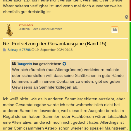
habe auch z.B. bis heute nicht verstanden, weshalb Över't wiede
Water seltenst verfügbar ist und wenn mal doch ausnahmsweise
ebenfalls gut dreistellig ist.
c
Comedix
AsterIX Elder Council Member
Re: Fortsetzung der Gesamtausgabe (Band 15)
B
Beitrag: # 76796
19. September 2024 09:16
e
i
t
Taugenix
hat geschrieben:
r
a
Wer sich räumlich (aus Altersgründen) verkleinern möchte
g
oder sicherstellen will, dass seine Schätzchen in gute Hände
kommen, statt in einem Container zu enden, gibt sie guten
Gewissens an Sammlerkollegen ab.
Ich weiß nicht, wie es in anderen Sammlergebieten aussieht, aber
meine Gesamtausgabe werde ich sehr wahrscheinlich nicht bei
anderen Sammlern loswerden, weil diese ihre Ausgabe bereits im
Regal stehen haben. Sammler- oder Fachbörsen wären tatsächlich
eine Alternative, an die ich noch nicht gedacht habe. Allerdings ist
unter Comicsammlern Asterix schon wieder so speziell Mainstream,