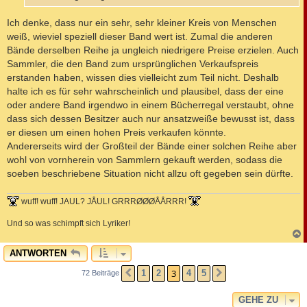
Ich denke, dass nur ein sehr, sehr kleiner Kreis von Menschen
weiß, wieviel speziell dieser Band wert ist. Zumal die anderen
Bände derselben Reihe ja ungleich niedrigere Preise erzielen. Auch
Sammler, die den Band zum ursprünglichen Verkaufspreis
erstanden haben, wissen dies vielleicht zum Teil nicht. Deshalb
halte ich es für sehr wahrscheinlich und plausibel, dass der eine
oder andere Band irgendwo in einem Bücherregal verstaubt, ohne
dass sich dessen Besitzer auch nur ansatzweiße bewusst ist, dass
er diesen um einen hohen Preis verkaufen könnte.
Andererseits wird der Großteil der Bände einer solchen Reihe aber
wohl von vornherein von Sammlern gekauft werden, sodass die
soeben beschriebene Situation nicht allzu oft gegeben sein dürfte.
wuff! wuff! JAUL? JÅUL! GRRRØØØÅÅRRR!
Und so was schimpft sich Lyriker!
c
ANTWORTEN
3
1
2
4
5
72 Beiträge
VORHERIGE
NÄCHSTE
GEHE ZU