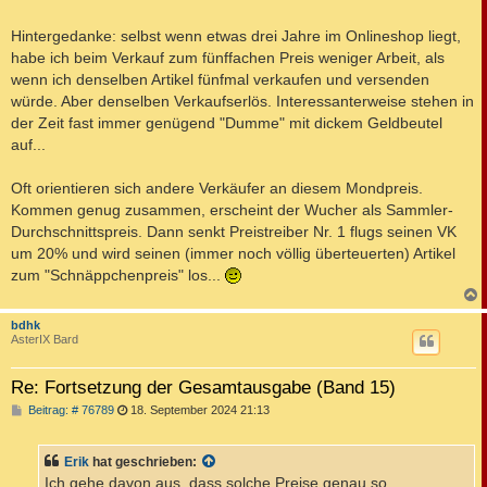
Hintergedanke: selbst wenn etwas drei Jahre im Onlineshop liegt,
habe ich beim Verkauf zum fünffachen Preis weniger Arbeit, als
wenn ich denselben Artikel fünfmal verkaufen und versenden
würde. Aber denselben Verkaufserlös. Interessanterweise stehen in
der Zeit fast immer genügend "Dumme" mit dickem Geldbeutel
auf...
Oft orientieren sich andere Verkäufer an diesem Mondpreis.
Kommen genug zusammen, erscheint der Wucher als Sammler-
Durchschnittspreis. Dann senkt Preistreiber Nr. 1 flugs seinen VK
um 20% und wird seinen (immer noch völlig überteuerten) Artikel
zum "Schnäppchenpreis" los...
c
bdhk
AsterIX Bard
Re: Fortsetzung der Gesamtausgabe (Band 15)
B
Beitrag: # 76789
18. September 2024 21:13
e
i
t
Erik
hat geschrieben:
r
a
Ich gehe davon aus, dass solche Preise genau so