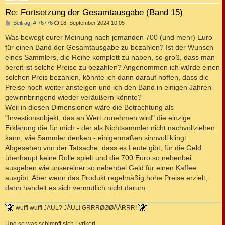
Re: Fortsetzung der Gesamtausgabe (Band 15)
B
Beitrag: # 76776
18. September 2024 10:05
e
i
Was bewegt eurer Meinung nach jemanden 700 (und mehr) Euro
t
für einen Band der Gesamtausgabe zu bezahlen? Ist der Wunsch
r
a
eines Sammlers, die Reihe komplett zu haben, so groß, dass man
g
bereit ist solche Preise zu bezahlen? Angenommen ich würde einen
solchen Preis bezahlen, könnte ich dann darauf hoffen, dass die
Preise noch weiter ansteigen und ich den Band in einigen Jahren
gewinnbringend wieder veräußern könnte?
Weil in diesen Dimensionen wäre die Betrachtung als
"Investionsobjekt, das an Wert zunehmen wird" die einzige
Erklärung die für mich - der als Nichtsammler nicht nachvollziehen
kann, wie Sammler denken - einigermaßen sinnvoll klingt.
Abgesehen von der Tatsache, dass es Leute gibt, für die Geld
überhaupt keine Rolle spielt und die 700 Euro so nebenbei
ausgeben wie unsereiner so nebenbei Geld für einen Kaffee
ausgibt. Aber wenn das Produkt regelmäßig hohe Preise erzielt,
dann handelt es sich vermutlich nicht darum.
wuff! wuff! JAUL? JÅUL! GRRRØØØÅÅRRR!
Und so was schimpft sich Lyriker!