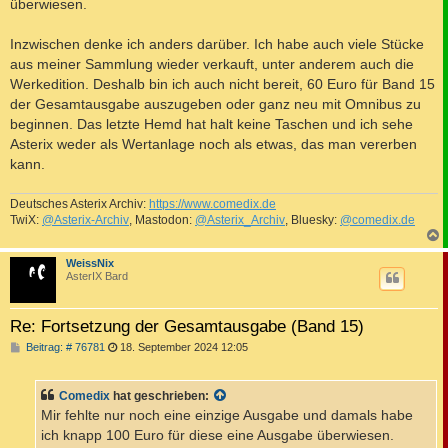
überwiesen.
Inzwischen denke ich anders darüber. Ich habe auch viele Stücke
aus meiner Sammlung wieder verkauft, unter anderem auch die
Werkedition. Deshalb bin ich auch nicht bereit, 60 Euro für Band 15
der Gesamtausgabe auszugeben oder ganz neu mit Omnibus zu
beginnen. Das letzte Hemd hat halt keine Taschen und ich sehe
Asterix weder als Wertanlage noch als etwas, das man vererben
kann.
Deutsches Asterix Archiv:
https://www.comedix.de
TwiX:
@Asterix-Archiv
, Mastodon:
@Asterix_Archiv
, Bluesky:
@comedix.de
c
WeissNix
AsterIX Bard
Re: Fortsetzung der Gesamtausgabe (Band 15)
B
Beitrag: # 76781
18. September 2024 12:05
e
i
t
Comedix
hat geschrieben:
r
a
Mir fehlte nur noch eine einzige Ausgabe und damals habe
g
ich knapp 100 Euro für diese eine Ausgabe überwiesen.