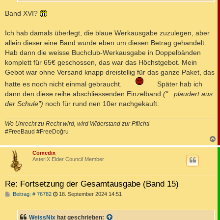
Band XVI?
Ich hab damals überlegt, die blaue Werkausgabe zuzulegen, aber
allein dieser eine Band wurde eben um diesen Betrag gehandelt.
Hab dann die weisse Buchclub-Werkausgabe in Doppelbänden
komplett für 65€ geschossen, das war das Höchstgebot. Mein
Gebot war ohne Versand knapp dreistellig für das ganze Paket, das
hatte es noch nicht einmal gebraucht.
Später hab ich
dann den diese reihe abschliessenden Einzelband
("...plaudert aus
der Schule")
noch für rund nen 10er nachgekauft.
Wo Unrecht zu Recht wird, wird Widerstand zur Pflicht!
#FreeBaud #FreeDoğru
c
Comedix
AsterIX Elder Council Member
Re: Fortsetzung der Gesamtausgabe (Band 15)
B
Beitrag: # 76782
18. September 2024 14:51
e
i
t
WeissNix
hat geschrieben:
r