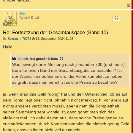
c
Erik
AsterIX Druid
Re: Fortsetzung der Gesamtausgabe (Band 15)
B
Beitrag: # 76778
18. September 2024 11:25
e
i
Hallo,
t
r
a
idemix
hat geschrieben:
g
Was bewegt eurer Meinung nach jemanden 700 (und mehr)
Euro für einen Band der Gesamtausgabe zu bezahlen? Ist
der Wunsch eines Sammlers, die Reihe komplett zu haben,
so groß, dass man bereit ist solche Preise zu bezahlen?
ja, wenn man das Geld "übrig" hat und den Unterschied, ob es auf
dem Konto liegt oder nicht, ohnehin nicht merkt (d. h. vor allem auf
nichts anderes verzichten muss), aber einem die Komplettheit
seiner Sammlung sehr wichtig ist, dann gönnt man sich das
vielleicht mal. Ich gehe davon aus, dass solche Preise genau so
zustandekommen, durch Komplettsammler, die einfach genug Geld
haben, dass es ihnen nicht viel ausmacht.