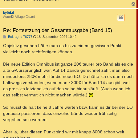
c
kyôdai
AsterIX Village Guard
Re: Fortsetzung der Gesamtausgabe (Band 15)
B
Beitrag: # 76777
18. September 2024 10:42
e
i
Objektiv gesehen hätte man es bis zu einem gewissen Punkt
t
vielleicht noch rechtfertigen können.
r
a
g
Die neue Edition Omnibus ist ganze 20€ teurer pro Band als es die
alte GA ursprünglich war. Auf 14 Bände gerechnet zahlt man also
mindestens 280€ mehr für die neue EO. Da hätte ich es dann noch
halbwegs verstanden, wenn man ~300€ für Band 14 ausgibt, weil
es preislich letztendlich auf das selbe hinausläuft. (Auch wenn ich
das selbst vermutlich nicht machen würde.)
So musst du halt keine 8 Jahre warten bzw. kann es dir bei der EO
genauso passieren, dass einzelne Bände wieder frühzeitig
vergriffen sein werden.
Aber ja, über diesen Punkt sind wir mit knapp 800€ schon weit
drüber hinaus.