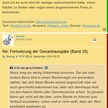
dass ich es auch dort für weniger wahrscheinlich halte, einen
Käufer zu finden oder sogar einen angemessenen Preis zu
bekommen.
Deutsches Asterix Archiv:
https://www.comedix.de
TwiX:
@Asterix-Archiv
, Mastodon:
@Asterix_Archiv
, Bluesky:
@comedix.de
c
idemix
AsterIX Druid
Re: Fortsetzung der Gesamtausgabe (Band 15)
B
Beitrag: # 76797
19. September 2024 09:23
e
i
t
Erik
hat geschrieben:
r
a
Hinzu mag ein wenig Unkenntnis kommen. Der ein oder
g
andere Band wird in einem Bücherregal von jemandem
stehen, der sich diese Bände einmal angeschaft oder sie
auch geschenkt bekommen hat, aber sich überhaupt nicht
um den Asterix-Markt oder Sammlerpreise schert. So jemand
käme gar nicht auf die Idee, seine Bände im Internet zum
Verkauf anzubieten, schon weil er nicht weiß, dass der Wert
exorbitant gestiegen ist.