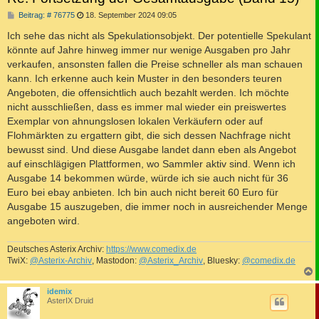
B
Beitrag: # 76775
18. September 2024 09:05
e
i
Ich sehe das nicht als Spekulationsobjekt. Der potentielle Spekulant
t
könnte auf Jahre hinweg immer nur wenige Ausgaben pro Jahr
r
a
verkaufen, ansonsten fallen die Preise schneller als man schauen
g
kann. Ich erkenne auch kein Muster in den besonders teuren
Angeboten, die offensichtlich auch bezahlt werden. Ich möchte
nicht ausschließen, dass es immer mal wieder ein preiswertes
Exemplar von ahnungslosen lokalen Verkäufern oder auf
Flohmärkten zu ergattern gibt, die sich dessen Nachfrage nicht
bewusst sind. Und diese Ausgabe landet dann eben als Angebot
auf einschlägigen Plattformen, wo Sammler aktiv sind. Wenn ich
Ausgabe 14 bekommen würde, würde ich sie auch nicht für 36
Euro bei ebay anbieten. Ich bin auch nicht bereit 60 Euro für
Ausgabe 15 auszugeben, die immer noch in ausreichender Menge
angeboten wird.
Deutsches Asterix Archiv:
https://www.comedix.de
TwiX:
@Asterix-Archiv
, Mastodon:
@Asterix_Archiv
, Bluesky:
@comedix.de
c
idemix
AsterIX Druid