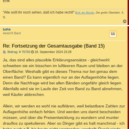
Erik
"Alle sollt ihr noch sehen, daß ich habe recht!"
(
Erik der Blonde
,
Die große Überfahrt
, S.
5)
c
bdhk
AsterIX Bard
Re: Fortsetzung der Gesamtausgabe (Band 15)
B
Beitrag: # 76793
18. September 2024 23:28
e
i
Ja, das sind alles plausible Erklärungsansätze - gleichwohl
t
schweben sie ein bisschen im luftleeren Raum und bleiben an der
r
a
Oberfläche: Weshalb gibt es dieses Thema nur bei genau dem
g
einen Band? Es kann eigentlich nur an der Auflagenhöhe liegen.
Denn die Nachfrage wird bei allen Bänden ungefähr gleich liegen.
Allenfalls wird sie im Laufe der Zeit von Band zu Band abnehmen,
weil Käufer abbrechen.
Allein, wir werden es wohl nie aufklären, weil belastbare Zahlen zur
Auflagenhöhe einfach fehlen. Und werden uns damit bescheiden
müssen, und über die Preisentwicklung zu wundern und munter
drauflos zu spekulieren. Aber so Dinger gibt es halt manchmal - ich