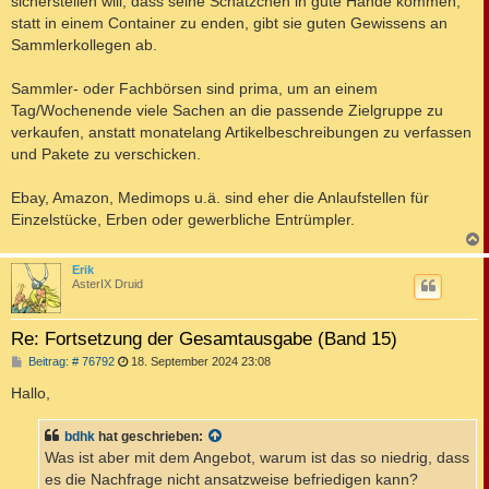
sicherstellen will, dass seine Schätzchen in gute Hände kommen,
statt in einem Container zu enden, gibt sie guten Gewissens an
Sammlerkollegen ab.
Sammler- oder Fachbörsen sind prima, um an einem
Tag/Wochenende viele Sachen an die passende Zielgruppe zu
verkaufen, anstatt monatelang Artikelbeschreibungen zu verfassen
und Pakete zu verschicken.
Ebay, Amazon, Medimops u.ä. sind eher die Anlaufstellen für
Einzelstücke, Erben oder gewerbliche Entrümpler.
c
Erik
AsterIX Druid
Re: Fortsetzung der Gesamtausgabe (Band 15)
B
Beitrag: # 76792
18. September 2024 23:08
e
i
Hallo,
t
r
a
bdhk
hat geschrieben:
g
Was ist aber mit dem Angebot, warum ist das so niedrig, dass
es die Nachfrage nicht ansatzweise befriedigen kann?