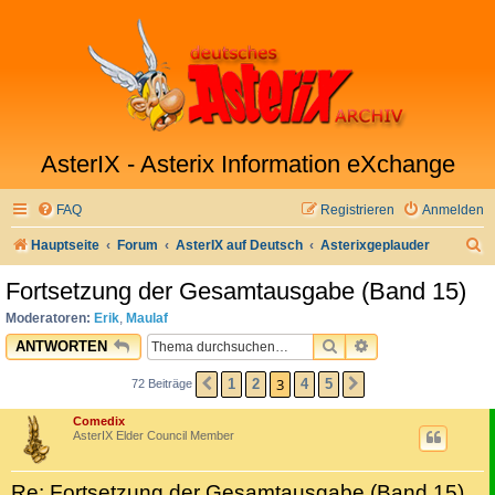
AsterIX - Asterix Information eXchange
FAQ
Registrieren
Anmelden
S
Hauptseite
Forum
AsterIX auf Deutsch
Asterixgeplauder
u
Fortsetzung der Gesamtausgabe (Band 15)
c
Moderatoren:
Erik
,
Maulaf
h
SUCHE
ERWEITERTE SU
ANTWORTEN
e
3
1
2
4
5
72 Beiträge
VORHERIGE
NÄCHSTE
Comedix
AsterIX Elder Council Member
Re: Fortsetzung der Gesamtausgabe (Band 15)