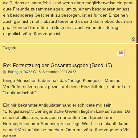
weiß, dass er ihnen fehlt. Und wenn dann möglicherweise ein paar
gute Freunde zusammenlegen, um zu einem besonderen Anlass
ein besonderes Geschenk zu besorgen, ist es für den Einzelnen
auch gar nicht mehr absurd teuer und es sind dann eben doch ein
paar Hundert Euro für ein Buch drin, auch wenn der Betrag
eigentlich völlig überzogen ist.
c
Taugenix
Re: Fortsetzung der Gesamtausgabe (Band 15)
B
Beitrag: # 76788
18. September 2024 20:53
e
i
Einige Menschen haben halt das "nötige Kleingeld". Manche
t
Verkäufer setzen ganz gezielt auf diese Einzelkäufer, statt auf die
r
a
"Laufkundschaft".
g
Ein mir bekannter Antiquitätenhändler schildete mir sein
"Erfolgsrezept": Der eigentliche Gewinn liegt im Einkaufspreis. Da
scheidet alles aus, was auch nur entfernt im Bereich der
Normalpreise oder Sammlerpreise liegt. Wer billig einkauft, kann
schnell Verkaufskasse machen. Oder mit völlig überzogenem VK
warten.