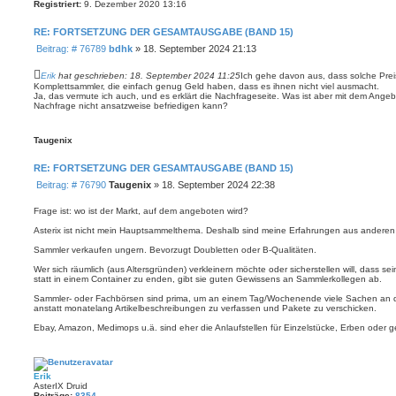
Registriert:
9. Dezember 2020 13:16
RE: FORTSETZUNG DER GESAMTAUSGABE (BAND 15)
B
Beitrag: # 76789
bdhk
»
18. September 2024 21:13
e
i
Erik
hat geschrieben:
18. September 2024 11:25
Ich gehe davon aus, dass solche Pr
t
Komplettsammler, die einfach genug Geld haben, dass es ihnen nicht viel ausmacht.
Ja, das vermute ich auch, und es erklärt die Nachfrageseite. Was ist aber mit dem Angebo
r
Nachfrage nicht ansatzweise befriedigen kann?
a
g
Taugenix
RE: FORTSETZUNG DER GESAMTAUSGABE (BAND 15)
B
Beitrag: # 76790
Taugenix
»
18. September 2024 22:38
e
i
Frage ist: wo ist der Markt, auf dem angeboten wird?
t
Asterix ist nicht mein Hauptsammelthema. Deshalb sind meine Erfahrungen aus anderen 
r
a
Sammler verkaufen ungern. Bevorzugt Doubletten oder B-Qualitäten.
g
Wer sich räumlich (aus Altersgründen) verkleinern möchte oder sicherstellen will, dass
statt in einem Container zu enden, gibt sie guten Gewissens an Sammlerkollegen ab.
Sammler- oder Fachbörsen sind prima, um an einem Tag/Wochenende viele Sachen an d
anstatt monatelang Artikelbeschreibungen zu verfassen und Pakete zu verschicken.
Ebay, Amazon, Medimops u.ä. sind eher die Anlaufstellen für Einzelstücke, Erben oder g
Erik
AsterIX Druid
Beiträge:
8354