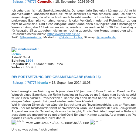
B
Beitrag: # 76775
Comedix
»
18. September 2024 09:05
k
e
t
d
i
Ich sehe das nicht als Spekulationsobjekt. Der potentielle Spekulant könnte auf Jahre
a
Jahr verkaufen, ansonsten fallen die Preise schneller als man schauen kann. Ich erken
t
t
teuren Angeboten, die offensichtlich auch bezahlt werden. Ich möchte nicht ausschließe
r
e
preiswertes Exemplar von ahnungslosen lokalen Verkäufern oder auf Flohmärkten zu erga
a
n
nicht bewusst sind. Und diese Ausgabe landet dann eben als Angebot auf einschlägigen 
v
g
Wenn ich Ausgabe 14 bekommen würde, würde ich sie auch nicht für 36 Euro bei ebay an
o
für Ausgabe 15 auszugeben, die immer noch in ausreichender Menge angeboten wird.
n
Deutsches Asterix Archiv:
https://www.comedix.de
C
TwiX:
@Asterix-Archiv
, Mastodon:
@Asterix_Archiv
, Bluesky:
@comedix.de
o
m
e
d
i
idemix
x
AsterIX Druid
Beiträge:
1204
Registriert:
18. Oktober 2005 07:24
Wohnort:
Südtirol
RE: FORTSETZUNG DER GESAMTAUSGABE (BAND 15)
B
Beitrag: # 76776
idemix
»
18. September 2024 10:05
e
i
Was bewegt eurer Meinung nach jemanden 700 (und mehr) Euro für einen Band der Ge
Wunsch eines Sammlers, die Reihe komplett zu haben, so groß, dass man bereit ist so
t
würde einen solchen Preis bezahlen, könnte ich dann darauf hoffen, dass die Preise no
r
einigen Jahren gewinnbringend wieder veräußern könnte?
a
Weil in diesen Dimensionen wäre die Betrachtung als "Investionsobjekt, das an Wert zune
g
mich - der als Nichtsammler nicht nachvollziehen kann, wie Sammler denken - einigermaßen
Abgesehen von der Tatsache, dass es Leute gibt, für die Geld überhaupt keine Rolle sp
ausgeben wie unsereiner so nebenbei Geld für einen Kaffee ausgibt. Aber wenn das Pro
handelt es sich vermutlich nicht darum.
wuff! wuff! JAUL? JÅUL! GRRRØØØÅÅRRR!
Und so was schimpft sich Lyriker!