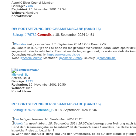
AsterIX Elder Council Member
Beiträge:
7756
Registriert:
20. November 2001 09:54
Wohnort:
Hamburg
Kontaktdaten:
K
o
n
RE: FORTSETZUNG DER GESAMTAUSGABE (BAND 15)
t
a
B
Beitrag: # 76782
Comedix
»
18. September 2024 14:51
k
e
t
d
i
WeissNix
hat geschrieben:
18. September 2024 12:05
Band XVI?
a
t
Ja, könnte sein. Auf jeden Fall habe ich die gesamte Werkedition dann Jahre später deut
t
insgesamt dafür bezahlt hatte. Das hat mir die Augen geöffnet, dass Asterix definitiv kein
r
e
Deutsches Asterix Archiv:
https://www.comedix.de
a
n
TwiX:
@Asterix-Archiv
, Mastodon:
@Asterix_Archiv
, Bluesky:
@comedix.de
v
g
o
n
C
o
Michael_S.
m
AsterIX Druid
e
Beiträge:
1321
d
Registriert:
16. November 2001 19:50
i
Wohnort:
Trier
x
Kontaktdaten:
K
o
n
RE: FORTSETZUNG DER GESAMTAUSGABE (BAND 15)
t
a
B
Beitrag: # 76786
Michael_S.
»
18. September 2024 19:46
k
e
t
d
i
Erik
hat geschrieben:
18. September 2024 11:25
a
t
idemix
hat geschrieben:
18. September 2024 10:05
Was bewegt eurer Meinung nach je
t
r
Band der Gesamtausgabe zu bezahlen? Ist der Wunsch eines Sammlers, die Reihe kompl
e
ist solche Preise zu bezahlen?
a
n
ja, wenn man das Geld "übrig" hat und den Unterschied, ob es auf dem Konto liegt oder n
v
g