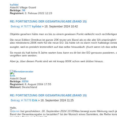
kyôdai
AsterIX Village Guard
Beiträge:
96
Registriert:
3. Februar 2022 12:23
RE: FORTSETZUNG DER GESAMTAUSGABE (BAND 15)
B
Beitrag: # 76777
kyôdai
»
18. September 2024 10:42
e
i
Objektiv gesehen hätte man es bis zu einem gewissen Punkt vielleicht noch rechtfertige
t
Die neue Edition Omnibus ist ganze 20€ teurer pro Band als es die alte GA ursprünglic
r
also mindestens 280€ mehr für die neue EO. Da hätte ich es dann noch halbwegs ver
a
ausgibt, weil es preislich letztendlich auf das selbe hinausläuft. (Auch wenn ich das sel
g
So musst du halt keine 8 Jahre warten bzw. kann es dir bei der EO genauso passieren, 
vergriffen sein werden.
Aber ja, über diesen Punkt sind wir mit knapp 800€ schon weit drüber hinaus.
Erik
AsterIX Druid
Beiträge:
8354
Registriert:
8. August 2004 17:55
Wohnort:
Deutschland
RE: FORTSETZUNG DER GESAMTAUSGABE (BAND 15)
B
Beitrag: # 76778
Erik
»
18. September 2024 11:25
e
i
Hallo,
t
idemix
hat geschrieben:
18. September 2024 10:05
Was bewegt eurer Meinung nach je
Band der Gesamtausgabe zu bezahlen? Ist der Wunsch eines Sammlers, die Reihe kompl
r