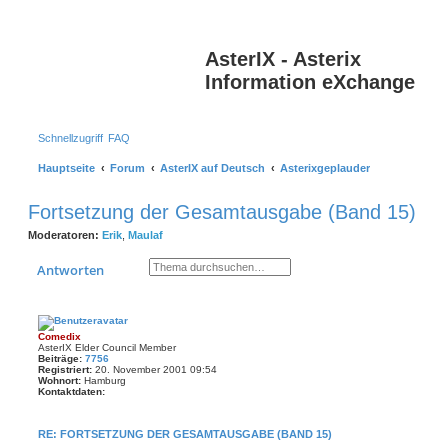
S
AsterIX - Asterix
Information eXchange
Schnellzugriff
FAQ
Hauptseite
Forum
AsterIX auf Deutsch
Asterixgeplauder
Fortsetzung der Gesamtausgabe (Band 15)
Moderatoren:
Erik
,
Maulaf
Suche
Erweiterte Suche
Antworten
Comedix
AsterIX Elder Council Member
Beiträge:
7756
Registriert:
20. November 2001 09:54
Wohnort:
Hamburg
Kontaktdaten:
K
o
n
RE: FORTSETZUNG DER GESAMTAUSGABE (BAND 15)
t
a