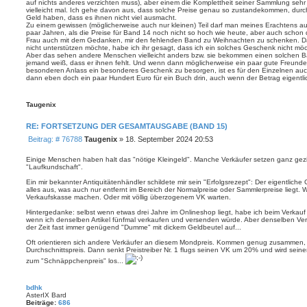
auf nichts anderes verzichten muss), aber einem die Komplettheit seiner Sammlung sehr 
o
vielleicht mal. Ich gehe davon aus, dass solche Preise genau so zustandekommen, durc
n
Geld haben, dass es ihnen nicht viel ausmacht.
M
Zu einem gewissen (möglicherweise auch nur kleinen) Teil darf man meines Erachtens au
i
paar Jahren, als die Preise für Band 14 noch nicht so hoch wie heute, aber auch schon de
c
Frau auch mit dem Gedanken, mir den fehlenden Band zu Weihnachten zu schenken. Da 
h
nicht unterstützen möchte, habe ich ihr gesagt, dass ich ein solches Geschenk nicht mö
a
Aber das sehen andere Menschen vielleicht anders bzw. sie bekommen einen solchen Ba
e
jemand weiß, dass er ihnen fehlt. Und wenn dann möglicherweise ein paar gute Freun
l
besonderen Anlass ein besonderes Geschenk zu besorgen, ist es für den Einzelnen auch
_
dann eben doch ein paar Hundert Euro für ein Buch drin, auch wenn der Betrag eigentlich
S
.
Taugenix
RE: FORTSETZUNG DER GESAMTAUSGABE (BAND 15)
B
Beitrag: # 76788
Taugenix
»
18. September 2024 20:53
e
i
Einige Menschen haben halt das "nötige Kleingeld". Manche Verkäufer setzen ganz gezielt
"Laufkundschaft".
t
r
Ein mir bekannter Antiquitätenhändler schildete mir sein "Erfolgsrezept": Der eigentliche
a
alles aus, was auch nur entfernt im Bereich der Normalpreise oder Sammlerpreise liegt. We
g
Verkaufskasse machen. Oder mit völlig überzogenem VK warten.
Hintergedanke: selbst wenn etwas drei Jahre im Onlineshop liegt, habe ich beim Verkauf 
wenn ich denselben Artikel fünfmal verkaufen und versenden würde. Aber denselben Verk
der Zeit fast immer genügend "Dumme" mit dickem Geldbeutel auf...
Oft orientieren sich andere Verkäufer an diesem Mondpreis. Kommen genug zusammen, 
Durchschnittspreis. Dann senkt Preistreiber Nr. 1 flugs seinen VK um 20% und wird seinen
zum "Schnäppchenpreis" los...
bdhk
AsterIX Bard
Beiträge:
686