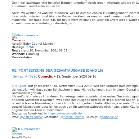
Denn die Nachfrage wird bei allen Bänden ungefähr gleich liegen. Allenfalls wird sie im
r
abnehmen, weil Käufer abbrechen.
a
g
Allein, wir werden es wohl nie aufklären, weil belastbare Zahlen zur Auflagenhöhe einfa
bescheiden müssen, und über die Preisentwicklung zu wundern und munter drauflos zu sp
manchmal - ich habe auch z.B. bis heute nicht verstanden, weshalb Över't wiede Water 
ausnahmsweise ebenfalls gut dreistellig ist.
Comedix
AsterIX Elder Council Member
Beiträge:
7756
Registriert:
20. November 2001 09:54
Wohnort:
Hamburg
Kontaktdaten:
K
o
n
RE: FORTSETZUNG DER GESAMTAUSGABE (BAND 15)
t
a
B
Beitrag: # 76796
Comedix
»
19. September 2024 09:16
k
e
t
d
i
Taugenix
hat geschrieben:
18. September 2024 22:38
Wer sich räumlich (aus Altersgr
a
t
sicherstellen will, dass seine Schätzchen in gute Hände kommen, statt in einem Contain
t
Sammlerkollegen ab.
r
e
Ich weiß nicht, wie es in anderen Sammlergebieten aussieht, aber meine Gesamtausgabe 
a
n
anderen Sammlern loswerden, weil diese ihre Ausgabe bereits im Regal stehen haben.
v
g
tatsächlich eine Alternative, an die ich noch nicht gedacht habe. Allerdings ist unter Co
o
speziell Mainstream, dass ich es auch dort für weniger wahrscheinlich halte, einen Käufe
n
angemessenen Preis zu bekommen.
C
Deutsches Asterix Archiv:
https://www.comedix.de
o
TwiX:
@Asterix-Archiv
, Mastodon:
@Asterix_Archiv
, Bluesky:
@comedix.de
m
e
d
i
x
idemix
AsterIX Druid