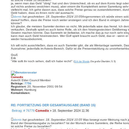
ist solche Preise zu bezahlen?
a
ja, wenn man das Geld "übrig" hat und den Unterschied, ob es auf dem Konto liegt oder n
g
auf nichts anderes verzichten muss), aber einem die Komplettheit seiner Sammlung sehr 
vielleicht mal. Ich gehe davon aus, dass solche Preise genau so zustandekommen, durc
Geld haben, dass es ihnen nicht viel ausmacht.
idemix
hat geschrieben:
18. September 2024 10:05
Angenommen ich würde einen solch
darauf hoffen, dass die Preise noch weiter ansteigen und ich den Band in einigen Jahr
könnte?
Ich glaube, die meisten Sammler denken so nicht. Mir jedenfalls wäre das fremd. Ich de
verkaufen. Deshalb spielt es auch keine Rolle, ob ich den hineingesteckten Geldbetra
Gewinn machen könnte. Das Sammeln ist (teilweise, ich mache das ja nur noch sehr ein
kann man auch Geld hineinstecken. Wer Golf spielt braucht auch Geld, das er - wenn er n
wieder herausbekommt.
Ich will nicht ausschließen, dass es auch Sammler gibt, die als Wertanlage sammeln. Das 
Ausnahme; jedenfalls im Asterix-Bereich. Dafür ist die Preisentwicklung zu unvorhersehba
Gruß
Erik
"Alle sollt ihr noch sehen, daß ich habe recht!"
(
Erik der Blonde
,
Die große Überfahrt
, S. 5)
Comedix
AsterIX Elder Council Member
Beiträge:
7756
Registriert:
20. November 2001 09:54
Wohnort:
Hamburg
Kontaktdaten:
K
o
n
RE: FORTSETZUNG DER GESAMTAUSGABE (BAND 15)
t
a
B
Beitrag: # 76779
Comedix
»
18. September 2024 11:36
k
e
t
d
i
idemix
hat geschrieben:
18. September 2024 10:05
Was bewegt eurer Meinung nach j
a
t
Band der Gesamtausgabe zu bezahlen? Ist der Wunsch eines Sammlers, die Reihe kompl
t
ist solche Preise zu bezahlen?
r
e