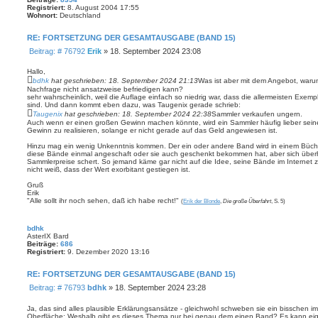
Registriert:
8. August 2004 17:55
Wohnort:
Deutschland
RE: FORTSETZUNG DER GESAMTAUSGABE (BAND 15)
B
Beitrag: # 76792
Erik
»
18. September 2024 23:08
e
i
Hallo,
t
bdhk
hat geschrieben:
18. September 2024 21:13
Was ist aber mit dem Angebot, warum 
Nachfrage nicht ansatzweise befriedigen kann?
r
sehr wahrscheinlich, weil die Auflage einfach so niedrig war, dass die allermeisten Exe
a
sind. Und dann kommt eben dazu, was Taugenix gerade schrieb:
g
Taugenix
hat geschrieben:
18. September 2024 22:38
Sammler verkaufen ungern.
Auch wenn er einen großen Gewinn machen könnte, wird ein Sammler häufig lieber sei
Gewinn zu realisieren, solange er nicht gerade auf das Geld angewiesen ist.
Hinzu mag ein wenig Unkenntnis kommen. Der ein oder andere Band wird in einem Büch
diese Bände einmal angeschaft oder sie auch geschenkt bekommen hat, aber sich überh
Sammlerpreise schert. So jemand käme gar nicht auf die Idee, seine Bände im Internet 
nicht weiß, dass der Wert exorbitant gestiegen ist.
Gruß
Erik
"Alle sollt ihr noch sehen, daß ich habe recht!"
(
Erik der Blonde
,
Die große Überfahrt
, S. 5)
bdhk
AsterIX Bard
Beiträge:
686
Registriert:
9. Dezember 2020 13:16
RE: FORTSETZUNG DER GESAMTAUSGABE (BAND 15)
B
Beitrag: # 76793
bdhk
»
18. September 2024 23:28
e
i
Ja, das sind alles plausible Erklärungsansätze - gleichwohl schweben sie ein bisschen i
Oberfläche: Weshalb gibt es dieses Thema nur bei genau dem einen Band? Es kann eige
t