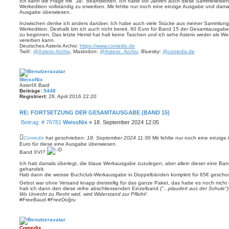
Ich kann die Frage mit "Ja!" beantworten. Ich hatte vor Jahren auch diese Sammelleiden
a
n
Werkedition vollständig zu erwerben. Mir fehlte nur noch eine einzige Ausgabe und dama
v
g
Ausgabe überwiesen.
o
n
Inzwischen denke ich anders darüber. Ich habe auch viele Stücke aus meiner Sammlung 
C
Werkedition. Deshalb bin ich auch nicht bereit, 60 Euro für Band 15 der Gesamtausga
o
zu beginnen. Das letzte Hemd hat halt keine Taschen und ich sehe Asterix weder als W
m
vererben kann.
e
Deutsches Asterix Archiv:
https://www.comedix.de
d
TwiX:
@Asterix-Archiv
, Mastodon:
@Asterix_Archiv
, Bluesky:
@comedix.de
i
x
WeissNix
AsterIX Bard
Beiträge:
5448
Registriert:
28. April 2016 22:20
RE: FORTSETZUNG DER GESAMTAUSGABE (BAND 15)
B
Beitrag: # 76781
WeissNix
»
18. September 2024 12:05
e
i
Comedix
hat geschrieben:
18. September 2024 11:36
Mir fehlte nur noch eine einzig
t
Euro für diese eine Ausgabe überwiesen.
r
Band XVI?
a
Ich hab damals überlegt, die blaue Werkausgabe zuzulegen, aber allein dieser eine B
g
gehandelt.
Hab dann die weisse Buchclub-Werkausgabe in Doppelbänden komplett für 65€ geschos
Gebot war ohne Versand knapp dreistellig für das ganze Paket, das hatte es noch nicht
hab ich dann den diese reihe abschliessenden Einzelband
("...plaudert aus der Schule")
Wo Unrecht zu Recht wird, wird Widerstand zur Pflicht!
#FreeBaud #FreeDoğru
Comedix