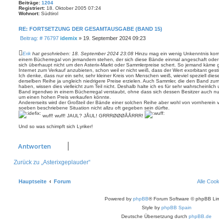
Beiträge:
1204
Registriert:
18. Oktober 2005 07:24
Wohnort:
Südtirol
RE: FORTSETZUNG DER GESAMTAUSGABE (BAND 15)
B
Beitrag: # 76797
idemix
»
19. September 2024 09:23
e
i
Erik
hat geschrieben:
18. September 2024 23:08
Hinzu mag ein wenig Unkenntnis komm
t
einem Bücherregal von jemandem stehen, der sich diese Bände einmal angeschaft ode
sich überhaupt nicht um den Asterix-Markt oder Sammlerpreise schert. So jemand käme g
r
Internet zum Verkauf anzubieten, schon weil er nicht weiß, dass der Wert exorbitant gesti
a
Ich denke, dass nur ein sehr, sehr kleiner Kreis von Menschen weiß, wieviel speziell die
g
derselben Reihe ja ungleich niedrigere Preise erzielen. Auch Sammler, die den Band zu
haben, wissen dies vielleicht zum Teil nicht. Deshalb halte ich es für sehr wahrscheinlic
Band irgendwo in einem Bücherregal verstaubt, ohne dass sich dessen Besitzer auch nu
um einen hohen Preis verkaufen könnte.
Andererseits wird der Großteil der Bände einer solchen Reihe aber wohl von vornherei
soeben beschriebene Situation nicht allzu oft gegeben sein dürfte.
wuff! wuff! JAUL? JÅUL! GRRRØØØÅÅRRR!
Und so was schimpft sich Lyriker!
Antworten
Zurück zu „Asterixgeplauder“
Hauptseite
Forum
Alle Coo
Powered by
phpBB
® Forum Software © phpBB Lim
Style by
phpBB Spain
Deutsche Übersetzung durch
phpBB.de