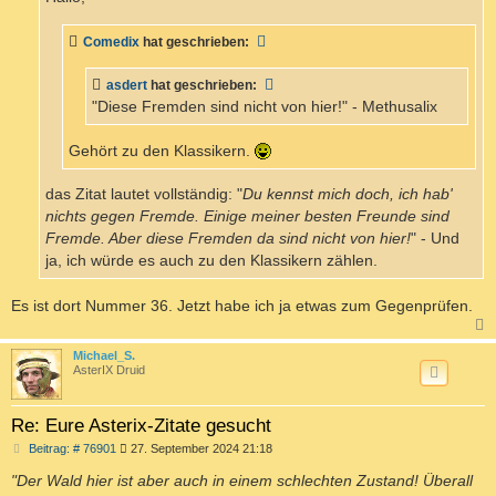
g
Comedix
hat geschrieben:
asdert
hat geschrieben:
"Diese Fremden sind nicht von hier!" - Methusalix
Gehört zu den Klassikern.
das Zitat lautet vollständig: "
Du kennst mich doch, ich hab'
nichts gegen Fremde. Einige meiner besten Freunde sind
Fremde. Aber diese Fremden da sind nicht von hier!
" - Und
ja, ich würde es auch zu den Klassikern zählen.
Es ist dort Nummer 36. Jetzt habe ich ja etwas zum Gegenprüfen.
c
Michael_S.
AsterIX Druid
Re: Eure Asterix-Zitate gesucht
B
Beitrag: # 76901
27. September 2024 21:18
e
i
"Der Wald hier ist aber auch in einem schlechten Zustand! Überall
t