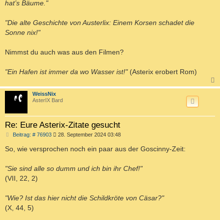
hat’s Bäume."
r
a
g
"Die alte Geschichte von Austerlix: Einem Korsen schadet die
Sonne nix!"
Nimmst du auch was aus den Filmen?
"Ein Hafen ist immer da wo Wasser ist!"
(Asterix erobert Rom)
c
WeissNix
AsterIX Bard
Re: Eure Asterix-Zitate gesucht
B
Beitrag: # 76903
28. September 2024 03:48
e
i
So, wie versprochen noch ein paar aus der Goscinny-Zeit:
t
r
a
"Sie sind alle so dumm und ich bin ihr Chef!"
g
(VII, 22, 2)
"Wie? Ist das hier nicht die Schildkröte von Cäsar?"
(X, 44, 5)