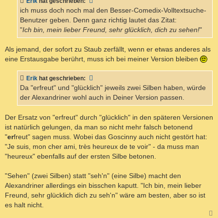
Erik
hat geschrieben:
r
a
ich muss doch noch mal den Besser-Comedix-Volltextsuche-
g
Benutzer geben. Denn ganz richtig lautet das Zitat:
"
Ich bin, mein lieber Freund, sehr glücklich, dich zu sehen!
"
Als jemand, der sofort zu Staub zerfällt, wenn er etwas anderes als
eine Erstausgabe berührt, muss ich bei meiner Version bleiben
Erik
hat geschrieben:
Da "erfreut" und "glücklich" jeweils zwei Silben haben, würde
der Alexandriner wohl auch in Deiner Version passen.
Der Ersatz von "erfreut" durch "glücklich" in den späteren Versionen
ist natürlich gelungen, da man so nicht mehr falsch betonend
"
er
freut" sagen muss. Wobei das Goscinny auch nicht gestört hat:
"Je suis, mon cher ami, très heureux de te voir" - da muss man
"heureux" ebenfalls auf der ersten Silbe betonen.
"Sehen" (zwei Silben) statt "seh'n" (eine Silbe) macht den
Alexandriner allerdings ein bisschen kaputt. "Ich bin, mein lieber
Freund, sehr glücklich dich zu seh'n" wäre am besten, aber so ist
es halt nicht.