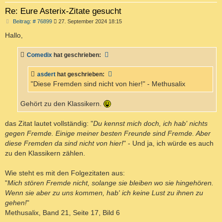
Re: Eure Asterix-Zitate gesucht
B
Beitrag: # 76899
27. September 2024 18:15
e
i
Hallo,
t
r
a
Comedix
hat geschrieben:
g
asdert
hat geschrieben:
"Diese Fremden sind nicht von hier!" - Methusalix
Gehört zu den Klassikern.
das Zitat lautet vollständig: "
Du kennst mich doch, ich hab' nichts
gegen Fremde. Einige meiner besten Freunde sind Fremde. Aber
diese Fremden da sind nicht von hier!
" - Und ja, ich würde es auch
zu den Klassikern zählen.
Wie steht es mit den Folgezitaten aus:
"
Mich stören Fremde nicht, solange sie bleiben wo sie hingehören.
Wenn sie aber zu uns kommen, hab' ich keine Lust zu ihnen zu
gehen!
"
Methusalix, Band 21, Seite 17, Bild 6