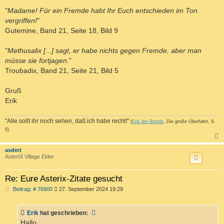
"
Madame! Für ein Fremde habt Ihr Euch entschieden im Ton
vergriffen!
"
Gutemine, Band 21, Seite 18, Bild 9
"
Methusalix [...] sagt, er habe nichts gegen Fremde, aber man
müsse sie fortjagen.
"
Troubadix, Band 21, Seite 21, Bild 5
Gruß
Erik
"Alle sollt ihr noch sehen, daß ich habe recht!"
(
Erik der Blonde
,
Die große Überfahrt
, S.
5)
c
asdert
AsterIX Village Elder
Re: Eure Asterix-Zitate gesucht
B
Beitrag: # 76900
27. September 2024 19:29
e
i
t
Erik
hat geschrieben:
r
a
Hallo,