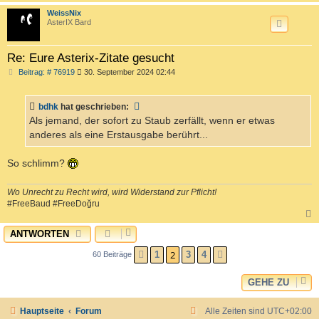
c
WeissNix
AsterIX Bard
Re: Eure Asterix-Zitate gesucht
B
Beitrag: # 76919
30. September 2024 02:44
e
i
t
bdhk
hat geschrieben:
r
a
Als jemand, der sofort zu Staub zerfällt, wenn er etwas
g
anderes als eine Erstausgabe berührt...
So schlimm?
Wo Unrecht zu Recht wird, wird Widerstand zur Pflicht!
#FreeBaud #FreeDoğru
ANTWORTEN
c
2
1
3
4
60 Beiträge
VORHERIGE
NÄCHSTE
GEHE ZU
Hauptseite
Forum
Alle Zeiten sind
UTC+02:00