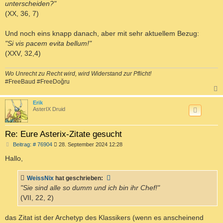
unterscheiden?"
(XX, 36, 7)
Und noch eins knapp danach, aber mit sehr aktuellem Bezug:
"Si vis pacem evita bellum!"
(XXV, 32,4)
Wo Unrecht zu Recht wird, wird Widerstand zur Pflicht!
#FreeBaud #FreeDoğru
c
Erik
AsterIX Druid
Re: Eure Asterix-Zitate gesucht
B
Beitrag: # 76904
28. September 2024 12:28
e
i
Hallo,
t
r
a
WeissNix
hat geschrieben:
g
"Sie sind alle so dumm und ich bin ihr Chef!"
(VII, 22, 2)
das Zitat ist der Archetyp des Klassikers (wenn es anscheinend