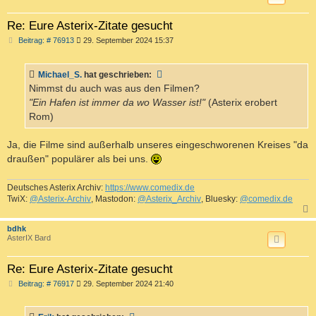
Re: Eure Asterix-Zitate gesucht
B
Beitrag: # 76913
29. September 2024 15:37
e
i
t
Michael_S.
hat geschrieben:
r
a
Nimmst du auch was aus den Filmen?
g
"Ein Hafen ist immer da wo Wasser ist!"
(Asterix erobert
Rom)
Ja, die Filme sind außerhalb unseres eingeschworenen Kreises "da
draußen" populärer als bei uns.
Deutsches Asterix Archiv:
https://www.comedix.de
TwiX:
@Asterix-Archiv
, Mastodon:
@Asterix_Archiv
, Bluesky:
@comedix.de
c
bdhk
AsterIX Bard
Re: Eure Asterix-Zitate gesucht
B
Beitrag: # 76917
29. September 2024 21:40
e
i
t