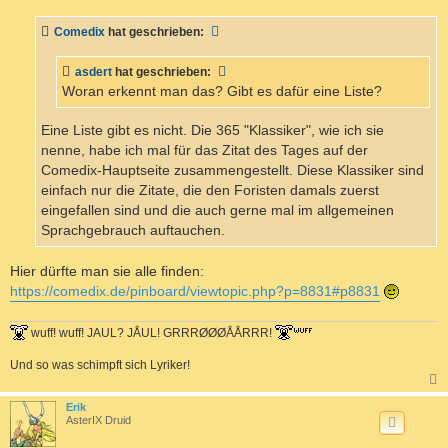
i
t
Comedix
hat geschrieben:
r
a
g
asdert
hat geschrieben:
Woran erkennt man das? Gibt es dafür eine Liste?
Eine Liste gibt es nicht. Die 365 "Klassiker", wie ich sie
nenne, habe ich mal für das Zitat des Tages auf der
Comedix-Hauptseite zusammengestellt. Diese Klassiker sind
einfach nur die Zitate, die den Foristen damals zuerst
eingefallen sind und die auch gerne mal im allgemeinen
Sprachgebrauch auftauchen.
Hier dürfte man sie alle finden:
https://comedix.de/pinboard/viewtopic.php?p=8831#p8831
wuff! wuff! JAUL? JÅUL! GRRRØØØÅÅRRR!
Und so was schimpft sich Lyriker!
c
Erik
AsterIX Druid