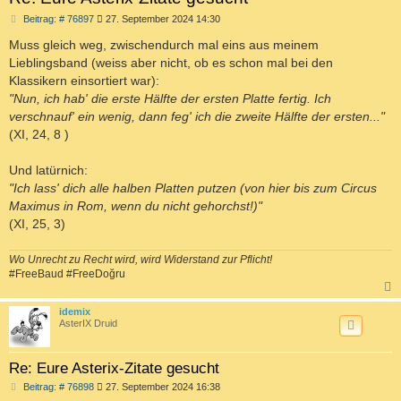
B
Beitrag: # 76897
27. September 2024 14:30
e
i
Muss gleich weg, zwischendurch mal eins aus meinem
t
Lieblingsband (weiss aber nicht, ob es schon mal bei den
r
a
Klassikern einsortiert war):
g
"Nun, ich hab' die erste Hälfte der ersten Platte fertig. Ich
verschnauf' ein wenig, dann feg' ich die zweite Hälfte der ersten..."
(XI, 24, 8 )
Und latürnich:
"Ich lass' dich alle halben Platten putzen (von hier bis zum Circus
Maximus in Rom, wenn du nicht gehorchst!)"
(XI, 25, 3)
Wo Unrecht zu Recht wird, wird Widerstand zur Pflicht!
#FreeBaud #FreeDoğru
c
idemix
AsterIX Druid
Re: Eure Asterix-Zitate gesucht
B
Beitrag: # 76898
27. September 2024 16:38
e