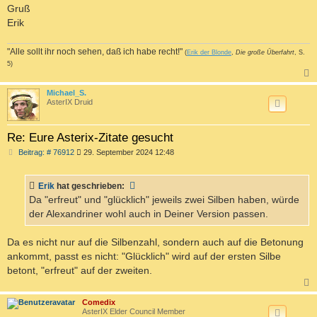
Gruß
Erik
"Alle sollt ihr noch sehen, daß ich habe recht!"
(
Erik der Blonde
,
Die große Überfahrt
, S.
5)
c
Michael_S.
AsterIX Druid
Re: Eure Asterix-Zitate gesucht
B
Beitrag: # 76912
29. September 2024 12:48
e
i
t
Erik
hat geschrieben:
r
a
Da "erfreut" und "glücklich" jeweils zwei Silben haben, würde
g
der Alexandriner wohl auch in Deiner Version passen.
Da es nicht nur auf die Silbenzahl, sondern auch auf die Betonung
ankommt, passt es nicht: "Glücklich" wird auf der ersten Silbe
betont, "erfreut" auf der zweiten.
c
Comedix
AsterIX Elder Council Member