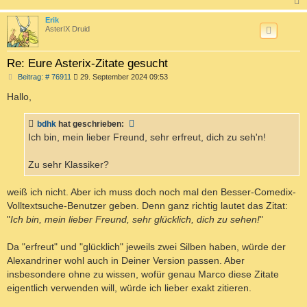
c
Erik
AsterIX Druid
Re: Eure Asterix-Zitate gesucht
B
Beitrag: # 76911
29. September 2024 09:53
e
i
Hallo,
t
r
a
bdhk
hat geschrieben:
g
Ich bin, mein lieber Freund, sehr erfreut, dich zu seh'n!
Zu sehr Klassiker?
weiß ich nicht. Aber ich muss doch noch mal den Besser-Comedix-
Volltextsuche-Benutzer geben. Denn ganz richtig lautet das Zitat:
"
Ich bin, mein lieber Freund, sehr glücklich, dich zu sehen!
"
Da "erfreut" und "glücklich" jeweils zwei Silben haben, würde der
Alexandriner wohl auch in Deiner Version passen. Aber
insbesondere ohne zu wissen, wofür genau Marco diese Zitate
eigentlich verwenden will, würde ich lieber exakt zitieren.