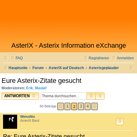
AsterIX - Asterix Information eXchange
FAQ
Registrieren
Anmelden
S
Hauptseite
Forum
AsterIX auf Deutsch
Asterixgeplauder
u
Eure Asterix-Zitate gesucht
c
Moderatoren:
Erik
,
Maulaf
h
SUCHE
ERWEITERTE SU
ANTWORTEN
e
2
1
3
4
60 Beiträge
VORHERIGE
NÄCHSTE
WeissNix
AsterIX Bard
Re: Eure Asterix-Zitate gesucht