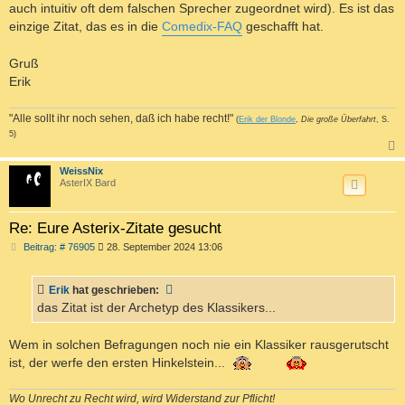
auch intuitiv oft dem falschen Sprecher zugeordnet wird). Es ist das
einzige Zitat, das es in die
Comedix-FAQ
geschafft hat.
Gruß
Erik
"Alle sollt ihr noch sehen, daß ich habe recht!"
(
Erik der Blonde
,
Die große Überfahrt
, S.
5)
c
WeissNix
AsterIX Bard
Re: Eure Asterix-Zitate gesucht
B
Beitrag: # 76905
28. September 2024 13:06
e
i
t
Erik
hat geschrieben:
r
a
das Zitat ist der Archetyp des Klassikers...
g
Wem in solchen Befragungen noch nie ein Klassiker rausgerutscht
ist, der werfe den ersten Hinkelstein...
Wo Unrecht zu Recht wird, wird Widerstand zur Pflicht!