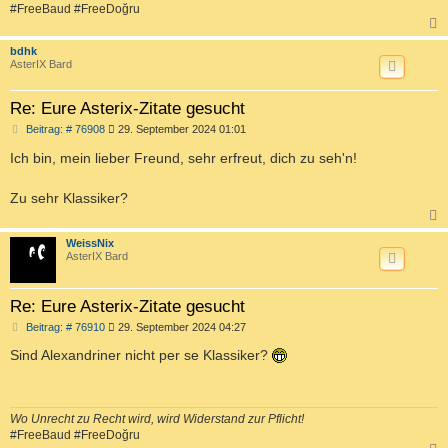
#FreeBaud #FreeDoğru
c
bdhk
AsterIX Bard
Re: Eure Asterix-Zitate gesucht
B
Beitrag: # 76908
29. September 2024 01:01
e
i
Ich bin, mein lieber Freund, sehr erfreut, dich zu seh'n!
t
r
a
Zu sehr Klassiker?
g
c
WeissNix
AsterIX Bard
Re: Eure Asterix-Zitate gesucht
B
Beitrag: # 76910
29. September 2024 04:27
e
i
Sind Alexandriner nicht per se Klassiker?
t
r
a
g
Wo Unrecht zu Recht wird, wird Widerstand zur Pflicht!
#FreeBaud #FreeDoğru