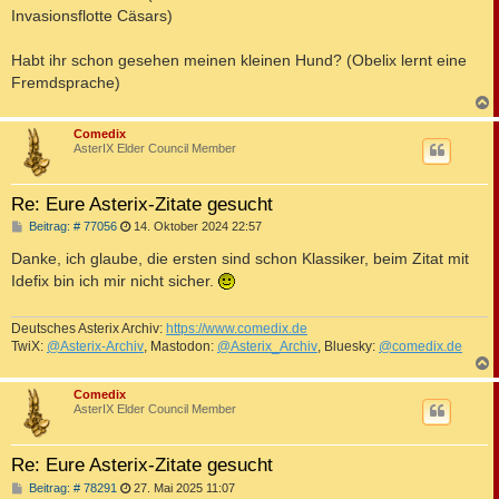
a
Invasionsflotte Cäsars)
g
Habt ihr schon gesehen meinen kleinen Hund? (Obelix lernt eine
Fremdsprache)
c
Comedix
AsterIX Elder Council Member
Re: Eure Asterix-Zitate gesucht
B
Beitrag: # 77056
14. Oktober 2024 22:57
e
i
Danke, ich glaube, die ersten sind schon Klassiker, beim Zitat mit
t
Idefix bin ich mir nicht sicher.
r
a
g
Deutsches Asterix Archiv:
https://www.comedix.de
TwiX:
@Asterix-Archiv
, Mastodon:
@Asterix_Archiv
, Bluesky:
@comedix.de
c
Comedix
AsterIX Elder Council Member
Re: Eure Asterix-Zitate gesucht
B
Beitrag: # 78291
27. Mai 2025 11:07