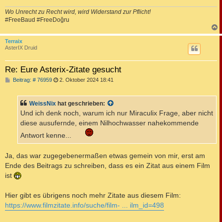
Wo Unrecht zu Recht wird, wird Widerstand zur Pflicht!
#FreeBaud #FreeDoğru
c
Terraix
AsterIX Druid
Re: Eure Asterix-Zitate gesucht
B
Beitrag: # 76959
2. Oktober 2024 18:41
e
i
t
WeissNix
hat geschrieben:
r
a
Und ich denk noch, warum ich nur Miraculix Frage, aber nicht
g
diese ausufernde, einem Nilhochwasser nahekommende
Antwort kenne...
Ja, das war zugegebenermaßen etwas gemein von mir, erst am
Ende des Beitrags zu schreiben, dass es ein Zitat aus einem Film
ist
Hier gibt es übrigens noch mehr Zitate aus diesem Film:
https://www.filmzitate.info/suche/film- ... ilm_id=498