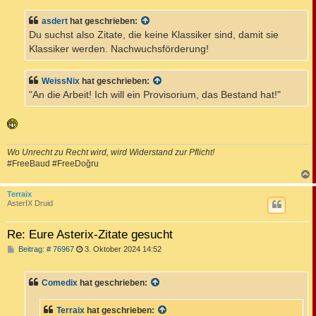
i
t
asdert
hat geschrieben:
r
a
Du suchst also Zitate, die keine Klassiker sind, damit sie
g
Klassiker werden. Nachwuchsförderung!
WeissNix
hat geschrieben:
"An die Arbeit! Ich will ein Provisorium, das Bestand hat!"
Wo Unrecht zu Recht wird, wird Widerstand zur Pflicht!
#FreeBaud #FreeDoğru
c
Terraix
AsterIX Druid
Re: Eure Asterix-Zitate gesucht
B
Beitrag: # 76967
3. Oktober 2024 14:52
e
i
t
Comedix
hat geschrieben:
r
a
g
Terraix
hat geschrieben: