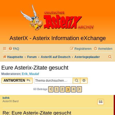
AsterIX - Asterix Information eXchange
FAQ
Registrieren
Anmelden
S
Hauptseite
Forum
AsterIX auf Deutsch
Asterixgeplauder
u
Eure Asterix-Zitate gesucht
c
Moderatoren:
Erik
,
Maulaf
h
SUCHE
ERWEITERTE SU
ANTWORTEN
e
3
1
2
4
60 Beiträge
VORHERIGE
NÄCHSTE
bdhk
AsterIX Bard
Re: Eure Asterix-Zitate gesucht