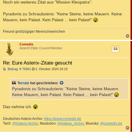
Noch ein weiteres Zitat aus "Mission Kleopatra":
Pyradonis zu Schraubzieris: "Keine Steine, keine Mauern. Keine
Mauern, kein Palast. Kein Palast ... kein Palast!"
Freund großzügiger Meerschweinchen
c
Comedix
AsterIX Elder Council Member
Re: Eure Asterix-Zitate gesucht
B
Beitrag: # 76961
2. Oktober 2024 20:19
e
i
t
Terraix
hat geschrieben:
r
a
Pyradonis zu Schraubzieris: "Keine Steine, keine Mauern.
g
Keine Mauern, kein Palast. Kein Palast ... kein Palast!"
Das nehme ich.
Deutsches Asterix Archiv:
https://www.comedix.de
TwiX:
@Asterix-Archiv
, Mastodon:
@Asterix_Archiv
, Bluesky:
@comedix.de