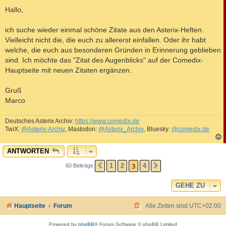
e
i
Hallo,
t
r
a
ich suche wieder einmal schöne Zitate aus den Asterix-Heften.
g
Vielleicht nicht die, die euch zu allererst einfallen. Oder ihr habt
welche, die euch aus besonderen Gründen in Erinnerung geblieben
sind. Ich möchte das "Zitat des Augenblicks" auf der Comedix-
Hauptseite mit neuen Zitaten ergänzen.
Gruß
Marco
Deutsches Asterix Archiv:
https://www.comedix.de
TwiX:
@Asterix-Archiv
, Mastodon:
@Asterix_Archiv
, Bluesky:
@comedix.de
c
ANTWORTEN
3
1
2
4
60 Beiträge
VORHERIGE
NÄCHSTE
GEHE ZU
Hauptseite
Forum
Alle Zeiten sind
UTC+02:00
Powered by
phpBB
® Forum Software © phpBB Limited