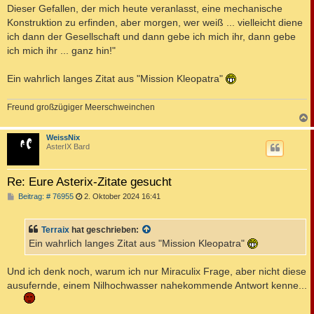
Dieser Gefallen, der mich heute veranlasst, eine mechanische
Konstruktion zu erfinden, aber morgen, wer weiß ... vielleicht diene
ich dann der Gesellschaft und dann gebe ich mich ihr, dann gebe
ich mich ihr ... ganz hin!"
Ein wahrlich langes Zitat aus "Mission Kleopatra"
Freund großzügiger Meerschweinchen
c
WeissNix
AsterIX Bard
Re: Eure Asterix-Zitate gesucht
B
Beitrag: # 76955
2. Oktober 2024 16:41
e
i
t
Terraix
hat geschrieben:
r
a
Ein wahrlich langes Zitat aus "Mission Kleopatra"
g
Und ich denk noch, warum ich nur Miraculix Frage, aber nicht diese
ausufernde, einem Nilhochwasser nahekommende Antwort kenne...