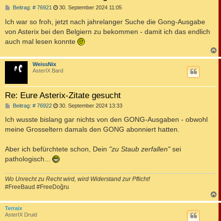
B
Beitrag: # 76921
30. September 2024 11:05
e
i
Ich war so froh, jetzt nach jahrelanger Suche die Gong-Ausgabe
t
von Asterix bei den Belgiern zu bekommen - damit ich das endlich
r
a
auch mal lesen konnte
g
c
WeissNix
AsterIX Bard
Re: Eure Asterix-Zitate gesucht
B
Beitrag: # 76922
30. September 2024 13:33
e
i
Ich wusste bislang gar nichts von den GONG-Ausgaben - obwohl
t
meine Grosseltern damals den GONG abonniert hatten.
r
a
g
Aber ich befürchtete schon, Dein
"zu Staub zerfallen"
sei
pathologisch...
Wo Unrecht zu Recht wird, wird Widerstand zur Pflicht!
#FreeBaud #FreeDoğru
c
Terraix
AsterIX Druid