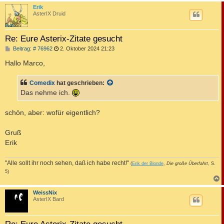
c
Erik
AsterIX Druid
Re: Eure Asterix-Zitate gesucht
B
Beitrag: # 76962
2. Oktober 2024 21:23
e
i
Hallo Marco,
t
r
a
Comedix
hat geschrieben:
g
Das nehme ich.
schön, aber: wofür eigentlich?
Gruß
Erik
"Alle sollt ihr noch sehen, daß ich habe recht!"
(
Erik der Blonde
,
Die große Überfahrt
, S.
5)
c
WeissNix
AsterIX Bard
Re: Eure Asterix-Zitate gesucht