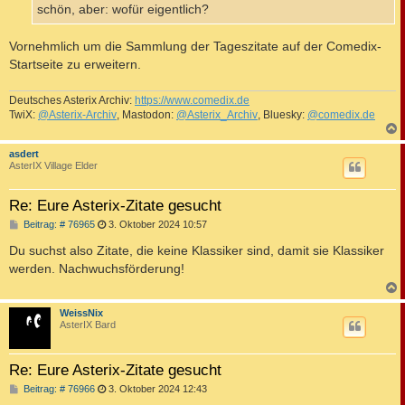
a
schön, aber: wofür eigentlich?
g
Vornehmlich um die Sammlung der Tageszitate auf der Comedix-
Startseite zu erweitern.
Deutsches Asterix Archiv:
https://www.comedix.de
TwiX:
@Asterix-Archiv
, Mastodon:
@Asterix_Archiv
, Bluesky:
@comedix.de
c
asdert
AsterIX Village Elder
Re: Eure Asterix-Zitate gesucht
B
Beitrag: # 76965
3. Oktober 2024 10:57
e
i
Du suchst also Zitate, die keine Klassiker sind, damit sie Klassiker
t
werden. Nachwuchsförderung!
r
a
g
c
WeissNix
AsterIX Bard
Re: Eure Asterix-Zitate gesucht
B
Beitrag: # 76966
3. Oktober 2024 12:43
e