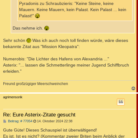
Pyradonis zu Schraubzieris: "Keine Steine, keine
Mauern. Keine Mauern, kein Palast. Kein Palast ... kein
Palast!"
Das nehme ich.
Sehr schön
Was ich auch noch toll finden würde, wäre dieses
bekannte Zitat aus "Mission Kleopatra":
Numerobis: "Die Lichter des Hafens von Alexandria ..."
Asterix: "... lassen die Schmetterlinge meiner Jugend Schiffbruch
erleiden."
Freund großzügiger Meerschweinchen
c
agrimensorik
Re: Eure Asterix-Zitate gesucht
B
Beitrag: # 77054
14. Oktober 2024 22:38
e
i
Gute Güte! Dieses Schauspiel ist überwältigend!
t
Es ist. Ist es nicht? (Kommentar zweier Briten beim Anblick der
r