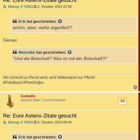
B
Beitrag: # 76963
2. Oktober 2024 22:08
e
i
t
Erik
hat geschrieben:
r
a
schön, aber: wofür eigentlich?
g
Genau:
WeissNix
hat geschrieben:
"Und die Botschaft? Was ist mit der Botschaft?!"
Wo Unrecht zu Recht wird, wird Widerstand zur Pflicht!
#FreeBaud #FreeDoğru
c
Comedix
AsterIX Elder Council Member
Re: Eure Asterix-Zitate gesucht
B
Beitrag: # 76964
3. Oktober 2024 09:44
e
i
t
Erik
hat geschrieben:
r