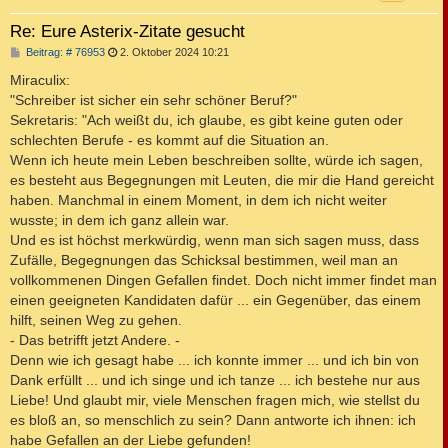
Re: Eure Asterix-Zitate gesucht
B
Beitrag: # 76953
2. Oktober 2024 10:21
e
i
Miraculix:
t
"Schreiber ist sicher ein sehr schöner Beruf?"
r
a
Sekretaris: "Ach weißt du, ich glaube, es gibt keine guten oder
g
schlechten Berufe - es kommt auf die Situation an.
Wenn ich heute mein Leben beschreiben sollte, würde ich sagen,
es besteht aus Begegnungen mit Leuten, die mir die Hand gereicht
haben. Manchmal in einem Moment, in dem ich nicht weiter
wusste; in dem ich ganz allein war.
Und es ist höchst merkwürdig, wenn man sich sagen muss, dass
Zufälle, Begegnungen das Schicksal bestimmen, weil man an
vollkommenen Dingen Gefallen findet. Doch nicht immer findet man
einen geeigneten Kandidaten dafür ... ein Gegenüber, das einem
hilft, seinen Weg zu gehen.
- Das betrifft jetzt Andere. -
Denn wie ich gesagt habe ... ich konnte immer ... und ich bin von
Dank erfüllt ... und ich singe und ich tanze ... ich bestehe nur aus
Liebe! Und glaubt mir, viele Menschen fragen mich, wie stellst du
es bloß an, so menschlich zu sein? Dann antworte ich ihnen: ich
habe Gefallen an der Liebe gefunden!