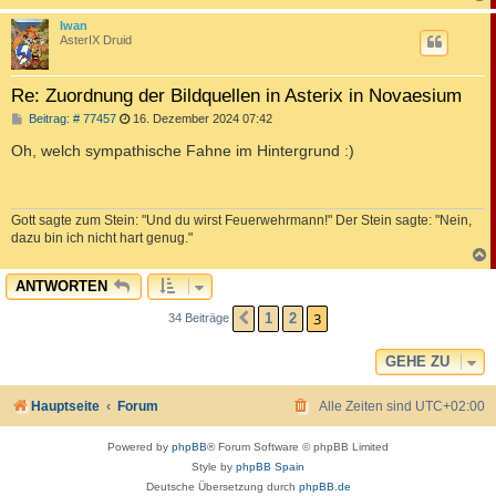
c
Iwan
AsterIX Druid
Re: Zuordnung der Bildquellen in Asterix in Novaesium
B
Beitrag: # 77457
16. Dezember 2024 07:42
e
i
Oh, welch sympathische Fahne im Hintergrund :)
t
r
a
g
Gott sagte zum Stein: "Und du wirst Feuerwehrmann!" Der Stein sagte: "Nein,
dazu bin ich nicht hart genug."
c
ANTWORTEN
3
1
2
34 Beiträge
VORHERIGE
GEHE ZU
Hauptseite
Forum
Alle Zeiten sind
UTC+02:00
Powered by
phpBB
® Forum Software © phpBB Limited
Style by
phpBB Spain
Deutsche Übersetzung durch
phpBB.de