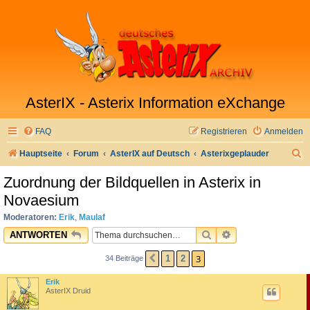
AsterIX - Asterix Information eXchange
FAQ
Registrieren
Anmelden
S
Hauptseite
Forum
AsterIX auf Deutsch
Asterixgeplauder
u
Zuordnung der Bildquellen in Asterix in
c
Novaesium
h
Moderatoren:
Erik
,
Maulaf
e
SUCHE
ERWEITERTE SU
ANTWORTEN
3
1
2
34 Beiträge
VORHERIGE
Erik
AsterIX Druid