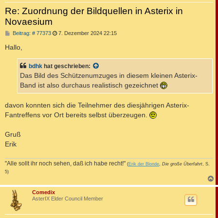
Re: Zuordnung der Bildquellen in Asterix in
Novaesium
B
Beitrag: # 77373
7. Dezember 2024 22:15
e
i
Hallo,
t
r
a
bdhk
hat geschrieben:
g
Das Bild des Schützenumzuges in diesem kleinen Asterix-
Band ist also durchaus realistisch gezeichnet
davon konnten sich die Teilnehmer des diesjährigen Asterix-
Fantreffens vor Ort bereits selbst überzeugen.
Gruß
Erik
"Alle sollt ihr noch sehen, daß ich habe recht!"
(
Erik der Blonde
,
Die große Überfahrt
, S.
5)
c
Comedix
AsterIX Elder Council Member