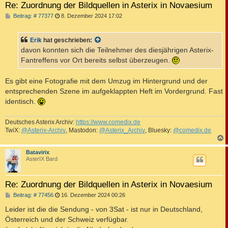
Re: Zuordnung der Bildquellen in Asterix in Novaesium
B
Beitrag: # 77377
8. Dezember 2024 17:02
e
i
t
Erik
hat geschrieben:
r
a
davon konnten sich die Teilnehmer des diesjährigen Asterix-
g
Fantreffens vor Ort bereits selbst überzeugen.
Es gibt eine Fotografie mit dem Umzug im Hintergrund und der
entsprechenden Szene im aufgeklappten Heft im Vordergrund. Fast
identisch.
Deutsches Asterix Archiv:
https://www.comedix.de
TwiX:
@Asterix-Archiv
, Mastodon:
@Asterix_Archiv
, Bluesky:
@comedix.de
c
Batavirix
AsterIX Bard
Re: Zuordnung der Bildquellen in Asterix in Novaesium
B
Beitrag: # 77456
16. Dezember 2024 00:26
e
i
Leider ist die die Sendung - von 3Sat - ist nur in Deutschland,
t
Österreich und der Schweiz verfügbar.
r
a