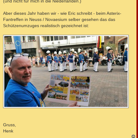
(und nicht für mich in die Niederlanden.)
g
Aber dieses Jahr haben wir - wie Eric schreibt - beim Asterix-
Fantreffen in Neuss / Novaesium selber gesehen das das
Schützenumzuges realistisch gezeichnet ist:
Gruss,
Henk