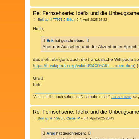
Re: Fernsehserie: Idefix und die Unbeugsam
B
Beitrag: # 77971
Erik
»
4. April 2025 16:32
e
i
Hallo,
t
r
a
Erik
hat geschrieben:
g
Aber das Aussehen und der Akzent beim Sprechen 
das sieht übrigens auch die französische Wikipedia so
https://fr.wikipedia.org/wiki/Id%C3%A9f ... animation)
(
Gruß
Erik
"Alle sollt ihr noch sehen, daß ich habe recht!"
(
Erik der Blonde
,
Die 
Re: Fernsehserie: Idefix und die Unbeugsam
B
Beitrag: # 77973
Caius_P
»
4. April 2025 20:49
e
i
t
Arnd
hat geschrieben:
r
a