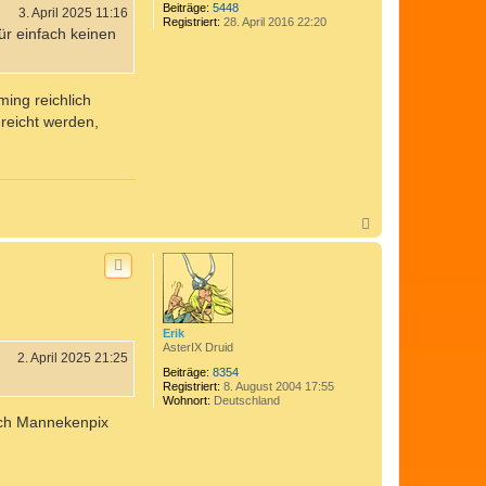
n
Beiträge:
5448
3. April 2025 11:16
Registriert:
28. April 2016 22:20
ür einfach keinen
ing reichlich
reicht werden,
N
a
c
h
o
b
e
n
Erik
AsterIX Druid
2. April 2025 21:25
Beiträge:
8354
Registriert:
8. August 2004 17:55
Wohnort:
Deutschland
Koch Mannekenpix