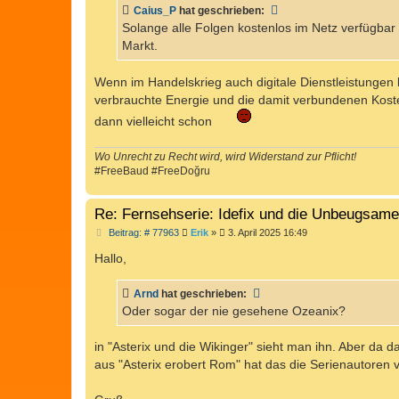
t
Caius_P
hat geschrieben:
r
a
Solange alle Folgen kostenlos im Netz verfügbar 
g
Markt.
Wenn im Handelskrieg auch digitale Dienstleistungen 
verbrauchte Energie und die damit verbundenen Kost
dann vielleicht schon
Wo Unrecht zu Recht wird, wird Widerstand zur Pflicht!
#FreeBaud #FreeDoğru
Re: Fernsehserie: Idefix und die Unbeugsam
B
Beitrag: # 77963
Erik
»
3. April 2025 16:49
e
i
Hallo,
t
r
a
Arnd
hat geschrieben:
g
Oder sogar der nie gesehene Ozeanix?
in "Asterix und die Wikinger" sieht man ihn. Aber da 
aus "Asterix erobert Rom" hat das die Serienautoren 