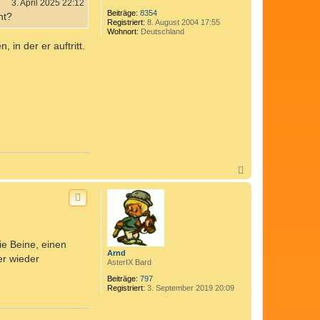
3. April 2025 22:12
d
Beiträge:
8354
nt?
i
Registriert:
8. August 2004 17:55
x
Wohnort:
Deutschland
in der er auftritt.
N
a
c
h
o
b
e
n
ie Beine, einen
Arnd
er wieder
AsterIX Bard
Beiträge:
797
Registriert:
3. September 2019 20:09