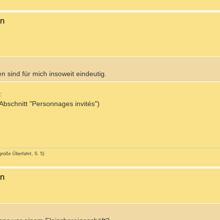
en
sind für mich insoweit eindeutig.
:
Abschnitt "Personnages invités")
große Überfahrt
, S. 5)
en