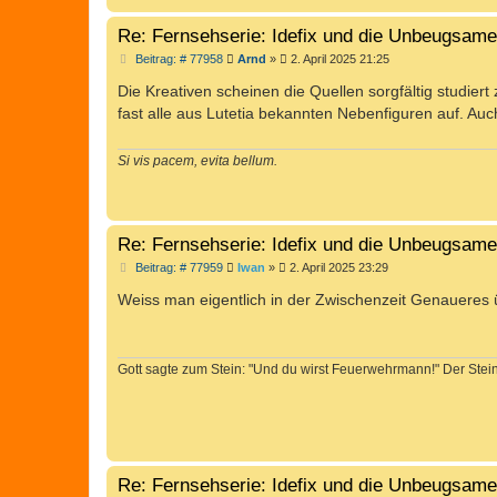
g
Re: Fernsehserie: Idefix und die Unbeugsam
B
Beitrag: # 77958
Arnd
»
2. April 2025 21:25
e
i
Die Kreativen scheinen die Quellen sorgfältig studi
t
fast alle aus Lutetia bekannten Nebenfiguren auf. 
r
a
g
Si vis pacem, evita bellum.
Re: Fernsehserie: Idefix und die Unbeugsam
B
Beitrag: # 77959
Iwan
»
2. April 2025 23:29
e
i
Weiss man eigentlich in der Zwischenzeit Genaueres 
t
r
a
g
Gott sagte zum Stein: "Und du wirst Feuerwehrmann!" Der Stein 
Re: Fernsehserie: Idefix und die Unbeugsam