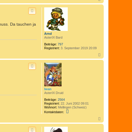
a
c
h
o
b
muss. Da tauchen ja
e
n
Arnd
AsterIX Bard
Beiträge:
797
Registriert:
3. September 2019 20:09
N
a
c
h
o
b
e
n
Iwan
AsterIX Druid
Beiträge:
2564
Registriert:
22. Juni 2002 09:01
Wohnort:
Mellingen (Schweiz)
K
Kontaktdaten:
o
n
N
t
a
a
c
k
h