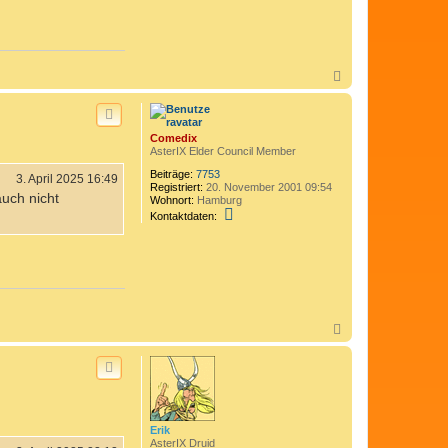
N
a
c
h
o
Comedix
b
AsterIX Elder Council Member
e
n
Beiträge:
7753
3. April 2025 16:49
Registriert:
20. November 2001 09:54
uch nicht
Wohnort:
Hamburg
K
Kontaktdaten:
o
n
t
a
k
t
d
a
N
t
e
a
n
c
v
h
o
o
n
b
C
e
o
n
Erik
m
AsterIX Druid
e