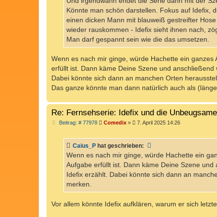
Und irgendwann endet die Serie dann mit der Sz
g
Könnte man schön darstellen. Fokus auf Idefix, d
einen dicken Mann mit blauweiß gestreifter Hose
wieder rauskommen - Idefix sieht ihnen nach, zög
Man darf gespannt sein wie die das umsetzen.
Wenn es nach mir ginge, würde Hachette ein ganzes Al
erfüllt ist. Dann käme Deine Szene und anschließend w
Dabei könnte sich dann an manchen Orten herausstelle
Das ganze könnte man dann natürlich auch als (länge
Re: Fernsehserie: Idefix und die Unbeugsam
B
Beitrag: # 77978
Comedix
»
7. April 2025 14:26
e
i
t
Caius_P
hat geschrieben:
r
a
Wenn es nach mir ginge, würde Hachette ein ganz
g
Aufgabe erfüllt ist. Dann käme Deine Szene und 
Idefix erzählt. Dabei könnte sich dann an manche
merken.
Vor allem könnte Idefix aufklären, warum er sich letz