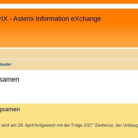
rIX - Asterix Information eXchange
plauder
gsamen
WEITERTE SUCHE
eugsamen
 wird am 28. April fortgesetzt mit der Folge 2/27 "Zerberus, der Unbe