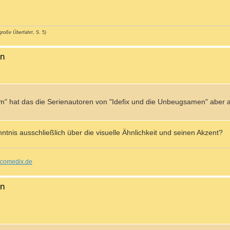
große Überfahrt
, S. 5)
en
" hat das die Serienautoren von "Idefix und die Unbeugsamen" aber a
tnis ausschließlich über die visuelle Ähnlichkeit und seinen Akzent?
comedix.de
en