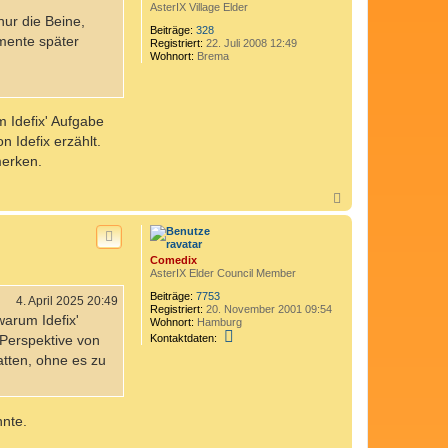
AsterIX Village Elder
nur die Beine,
Beiträge:
328
mente später
Registriert:
22. Juli 2008 12:49
Wohnort:
Brema
 Idefix' Aufgabe
 Idefix erzählt.
merken.
N
a
c
h
o
Comedix
b
AsterIX Elder Council Member
e
n
Beiträge:
7753
4. April 2025 20:49
Registriert:
20. November 2001 09:54
warum Idefix'
Wohnort:
Hamburg
K
Kontaktdaten:
 Perspektive von
o
atten, ohne es zu
n
t
a
k
t
nnte.
d
a