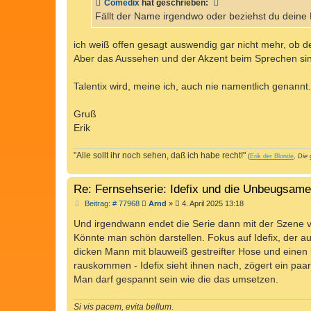
Comedix
hat geschrieben:
g
Fällt der Name irgendwo oder beziehst du deine E
ich weiß offen gesagt auswendig gar nicht mehr, ob der
Aber das Aussehen und der Akzent beim Sprechen sind
Talentix wird, meine ich, auch nie namentlich genannt
Gruß
Erik
"Alle sollt ihr noch sehen, daß ich habe recht!"
(
Erik der Blonde
,
Die 
Re: Fernsehserie: Idefix und die Unbeugsam
B
Beitrag: # 77968
Arnd
»
4. April 2025 13:18
e
i
Und irgendwann endet die Serie dann mit der Szene v
t
Könnte man schön darstellen. Fokus auf Idefix, der au
r
a
dicken Mann mit blauweiß gestreifter Hose und einen
g
rauskommen - Idefix sieht ihnen nach, zögert ein paar
Man darf gespannt sein wie die das umsetzen.
Si vis pacem, evita bellum.