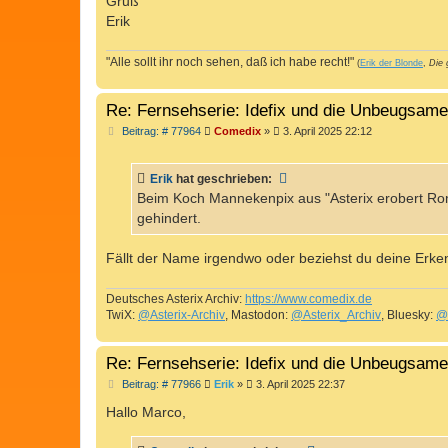
Gruß
Erik
"Alle sollt ihr noch sehen, daß ich habe recht!"
(
Erik der Blonde
,
Die 
Re: Fernsehserie: Idefix und die Unbeugsam
B
Beitrag: # 77964
Comedix
»
3. April 2025 22:12
e
i
t
Erik
hat geschrieben:
r
a
Beim Koch Mannekenpix aus "Asterix erobert Rom
g
gehindert.
Fällt der Name irgendwo oder beziehst du deine Erkenn
Deutsches Asterix Archiv:
https://www.comedix.de
TwiX:
@Asterix-Archiv
, Mastodon:
@Asterix_Archiv
, Bluesky:
@
Re: Fernsehserie: Idefix und die Unbeugsam
B
Beitrag: # 77966
Erik
»
3. April 2025 22:37
e
i
Hallo Marco,
t
r
a