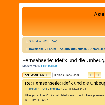
Aste
Schnellzugriff
FAQ
Hauptseite
Forum
AsterIX auf Deutsch
Asterixge
Fernsehserie: Idefix und die Unbeu
Moderatoren:
Erik
,
Maulaf
SUCHE
ER
ANTWORTEN
Re: Fernsehserie: Idefix und die Unb
B
Beitrag: # 77956
steppke
»
1. April 2025 14:38
e
i
Übrigens: Die 2. Staffel "Idefix und die Unbeugsamen"
t
RTL um 11.45 h.
r
a