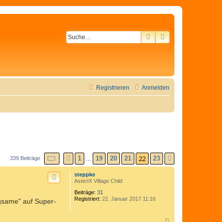
SUCHE
ERWEITERTE SU
Registrieren
Anmelden
SEITE
22
VON
23
22
1
19
20
21
23
339 Beiträge
VORHERIGE
NÄCHSTE
…
steppke
AsterIX Village Child
Beiträge:
31
Registriert:
22. Januar 2017 11:16
ugsame" auf Super-
N