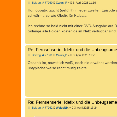
B
Beitrag: # 77960
Caius_P
»
3. April 2025 11:16
e
i
Homöopatix taucht (gefühlt) in jeder zweiten Episode a
t
schwärmt, so wie Obelix für Falbala.
r
a
g
Ich rechne so bald nicht mit einer DVD-Ausgabe auf De
Solange alle Folgen kostenlos im Netz verfügbar sind
Re: Fernsehserie: Idefix und die Unbeugsam
B
Beitrag: # 77961
Caius_P
»
3. April 2025 11:21
e
i
Ozeanix ist, soweit ich weiß, noch nie erwähnt worden,
t
untypischerweise recht mutig zeigte.
r
a
g
Re: Fernsehserie: Idefix und die Unbeugsam
B
Beitrag: # 77962
WeissNix
»
3. April 2025 13:24
e
i