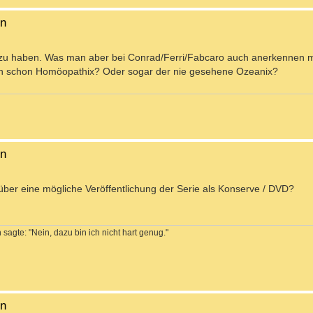
en
ert zu haben. Was man aber bei Conrad/Ferri/Fabcaro auch anerkennen 
Auch schon Homöopathix? Oder sogar der nie gesehene Ozeanix?
en
über eine mögliche Veröffentlichung der Serie als Konserve / DVD?
sagte: "Nein, dazu bin ich nicht hart genug."
en