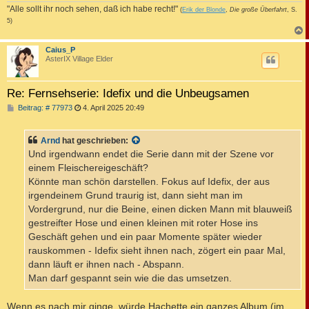
"Alle sollt ihr noch sehen, daß ich habe recht!"
(
Erik der Blonde
,
Die große Überfahrt
, S.
5)
c
Caius_P
AsterIX Village Elder
Re: Fernsehserie: Idefix und die Unbeugsamen
B
Beitrag: # 77973
4. April 2025 20:49
e
i
t
Arnd
hat geschrieben:
r
a
Und irgendwann endet die Serie dann mit der Szene vor
g
einem Fleischereigeschäft?
Könnte man schön darstellen. Fokus auf Idefix, der aus
irgendeinem Grund traurig ist, dann sieht man im
Vordergrund, nur die Beine, einen dicken Mann mit blauweiß
gestreifter Hose und einen kleinen mit roter Hose ins
Geschäft gehen und ein paar Momente später wieder
rauskommen - Idefix sieht ihnen nach, zögert ein paar Mal,
dann läuft er ihnen nach - Abspann.
Man darf gespannt sein wie die das umsetzen.
Wenn es nach mir ginge, würde Hachette ein ganzes Album (im