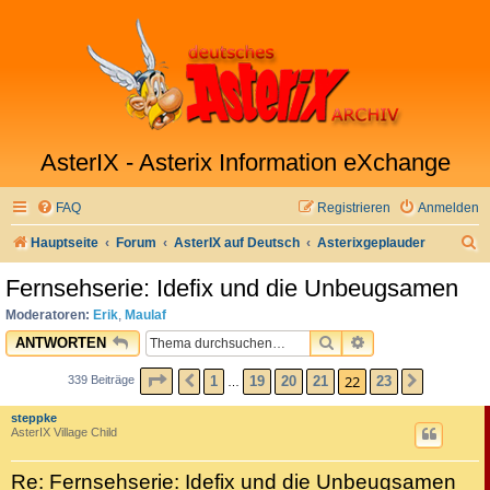
AsterIX - Asterix Information eXchange
FAQ
Registrieren
Anmelden
S
Hauptseite
Forum
AsterIX auf Deutsch
Asterixgeplauder
u
Fernsehserie: Idefix und die Unbeugsamen
c
Moderatoren:
Erik
,
Maulaf
h
SUCHE
ERWEITERTE SU
ANTWORTEN
e
SEITE
22
VON
23
22
1
19
20
21
23
339 Beiträge
VORHERIGE
NÄCHST
…
steppke
AsterIX Village Child
Re: Fernsehserie: Idefix und die Unbeugsamen