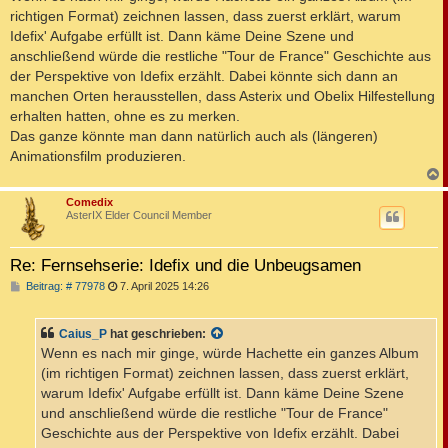
richtigen Format) zeichnen lassen, dass zuerst erklärt, warum
Idefix' Aufgabe erfüllt ist. Dann käme Deine Szene und
anschließend würde die restliche "Tour de France" Geschichte aus
der Perspektive von Idefix erzählt. Dabei könnte sich dann an
manchen Orten herausstellen, dass Asterix und Obelix Hilfestellung
erhalten hatten, ohne es zu merken.
Das ganze könnte man dann natürlich auch als (längeren)
Animationsfilm produzieren.
c
Comedix
AsterIX Elder Council Member
Re: Fernsehserie: Idefix und die Unbeugsamen
B
Beitrag: # 77978
7. April 2025 14:26
e
i
t
Caius_P
hat geschrieben:
r
a
Wenn es nach mir ginge, würde Hachette ein ganzes Album
g
(im richtigen Format) zeichnen lassen, dass zuerst erklärt,
warum Idefix' Aufgabe erfüllt ist. Dann käme Deine Szene
und anschließend würde die restliche "Tour de France"
Geschichte aus der Perspektive von Idefix erzählt. Dabei