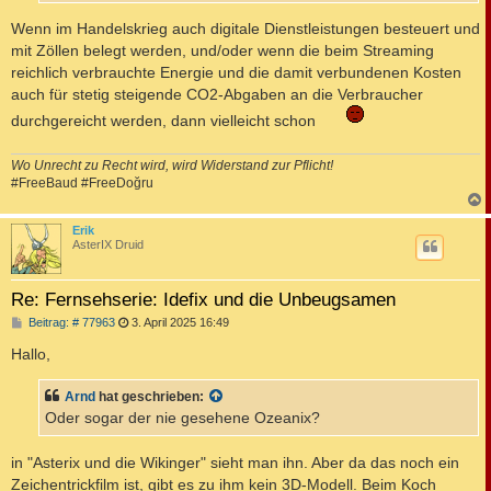
Wenn im Handelskrieg auch digitale Dienstleistungen besteuert und
mit Zöllen belegt werden, und/oder wenn die beim Streaming
reichlich verbrauchte Energie und die damit verbundenen Kosten
auch für stetig steigende CO2-Abgaben an die Verbraucher
durchgereicht werden, dann vielleicht schon
Wo Unrecht zu Recht wird, wird Widerstand zur Pflicht!
#FreeBaud #FreeDoğru
c
Erik
AsterIX Druid
Re: Fernsehserie: Idefix und die Unbeugsamen
B
Beitrag: # 77963
3. April 2025 16:49
e
i
Hallo,
t
r
a
Arnd
hat geschrieben:
g
Oder sogar der nie gesehene Ozeanix?
in "Asterix und die Wikinger" sieht man ihn. Aber da das noch ein
Zeichentrickfilm ist, gibt es zu ihm kein 3D-Modell. Beim Koch