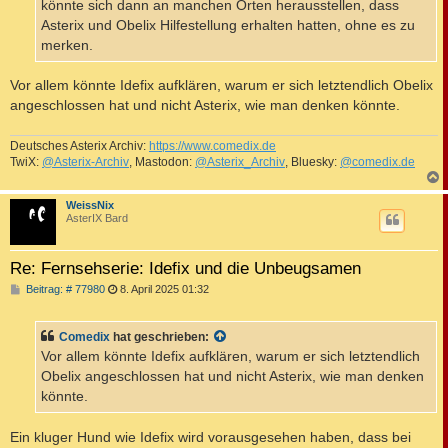
könnte sich dann an manchen Orten herausstellen, dass
Asterix und Obelix Hilfestellung erhalten hatten, ohne es zu
merken.
Vor allem könnte Idefix aufklären, warum er sich letztendlich Obelix
angeschlossen hat und nicht Asterix, wie man denken könnte.
Deutsches Asterix Archiv:
https://www.comedix.de
TwiX:
@Asterix-Archiv
, Mastodon:
@Asterix_Archiv
, Bluesky:
@comedix.de
c
WeissNix
AsterIX Bard
Re: Fernsehserie: Idefix und die Unbeugsamen
B
Beitrag: # 77980
8. April 2025 01:32
e
i
t
Comedix
hat geschrieben:
r
a
Vor allem könnte Idefix aufklären, warum er sich letztendlich
g
Obelix angeschlossen hat und nicht Asterix, wie man denken
könnte.
Ein kluger Hund wie Idefix wird vorausgesehen haben, dass bei