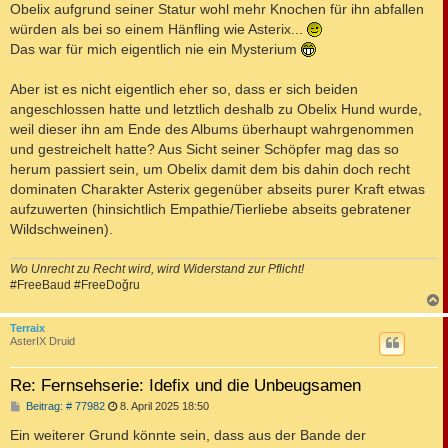
Obelix aufgrund seiner Statur wohl mehr Knochen für ihn abfallen
würden als bei so einem Hänfling wie Asterix...
Das war für mich eigentlich nie ein Mysterium
Aber ist es nicht eigentlich eher so, dass er sich beiden
angeschlossen hatte und letztlich deshalb zu Obelix Hund wurde,
weil dieser ihn am Ende des Albums überhaupt wahrgenommen
und gestreichelt hatte? Aus Sicht seiner Schöpfer mag das so
herum passiert sein, um Obelix damit dem bis dahin doch recht
dominaten Charakter Asterix gegenüber abseits purer Kraft etwas
aufzuwerten (hinsichtlich Empathie/Tierliebe abseits gebratener
Wildschweinen).
Wo Unrecht zu Recht wird, wird Widerstand zur Pflicht!
#FreeBaud #FreeDoğru
c
Terraix
AsterIX Druid
Re: Fernsehserie: Idefix und die Unbeugsamen
B
Beitrag: # 77982
8. April 2025 18:50
e
i
Ein weiterer Grund könnte sein, dass aus der Bande der
t