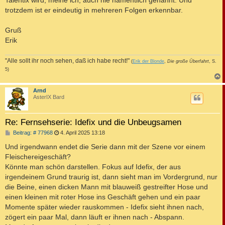
Talentix wird, meine ich, auch nie namentlich genannt. Und
trotzdem ist er eindeutig in mehreren Folgen erkennbar.
Gruß
Erik
"Alle sollt ihr noch sehen, daß ich habe recht!"
(
Erik der Blonde
,
Die große Überfahrt
, S.
5)
c
Arnd
AsterIX Bard
Re: Fernsehserie: Idefix und die Unbeugsamen
B
Beitrag: # 77968
4. April 2025 13:18
e
i
Und irgendwann endet die Serie dann mit der Szene vor einem
t
Fleischereigeschäft?
r
a
Könnte man schön darstellen. Fokus auf Idefix, der aus
g
irgendeinem Grund traurig ist, dann sieht man im Vordergrund, nur
die Beine, einen dicken Mann mit blauweiß gestreifter Hose und
einen kleinen mit roter Hose ins Geschäft gehen und ein paar
Momente später wieder rauskommen - Idefix sieht ihnen nach,
zögert ein paar Mal, dann läuft er ihnen nach - Abspann.