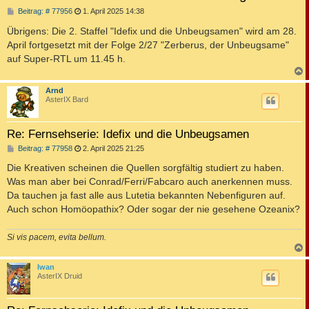
B
Beitrag: # 77956
1. April 2025 14:38
e
i
Übrigens: Die 2. Staffel "Idefix und die Unbeugsamen" wird am 28.
t
April fortgesetzt mit der Folge 2/27 "Zerberus, der Unbeugsame"
r
a
auf Super-RTL um 11.45 h.
g
c
Arnd
AsterIX Bard
Re: Fernsehserie: Idefix und die Unbeugsamen
B
Beitrag: # 77958
2. April 2025 21:25
e
i
Die Kreativen scheinen die Quellen sorgfältig studiert zu haben.
t
Was man aber bei Conrad/Ferri/Fabcaro auch anerkennen muss.
r
a
Da tauchen ja fast alle aus Lutetia bekannten Nebenfiguren auf.
g
Auch schon Homöopathix? Oder sogar der nie gesehene Ozeanix?
Si vis pacem, evita bellum.
c
Iwan
AsterIX Druid