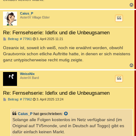
c
Caius_P
AsterIX Village Elder
Re: Fernsehserie: Idefix und die Unbeugsamen
B
Beitrag: # 77961
3. April 2025 11:21
e
i
Ozeanix ist, soweit ich weiß, noch nie erwähnt worden, obwohl
t
Grautvornix schon etliche Auftritte hatte, in denen er sich meistens
r
a
ganz untypischerweise recht mutig zeigte.
g
c
WeissNix
AsterIX Bard
Re: Fernsehserie: Idefix und die Unbeugsamen
B
Beitrag: # 77962
3. April 2025 13:24
e
i
t
Caius_P
hat geschrieben:
r
a
Solange alle Folgen kostenlos im Netz verfügbar sind (im
g
Original auf TV5monde, und in Deutsch auf Toggo) gibt es
dafür einfach keinen Markt.