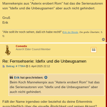
Mannekenpix aus "Asterix erobert Rom" hat das die Serienautoren
von "Idefix und die Unbeugsamen" aber auch nicht gehindert.
Gruß
Erik
"Alle sollt ihr noch sehen, daß ich habe recht!"
(
Erik der Blonde
,
Die große Überfahrt
, S.
5)
c
Comedix
AsterIX Elder Council Member
Re: Fernsehserie: Idefix und die Unbeugsamen
B
Beitrag: # 77964
3. April 2025 22:12
e
i
t
Erik
hat geschrieben:
r
a
Beim Koch Mannekenpix aus "Asterix erobert Rom" hat das
g
die Serienautoren von "Idefix und die Unbeugsamen" aber
auch nicht gehindert.
Fällt der Name irgendwo oder beziehst du deine Erkenntnis
ausschließlich über die visuelle Ähnlichkeit und seinen Akzent?