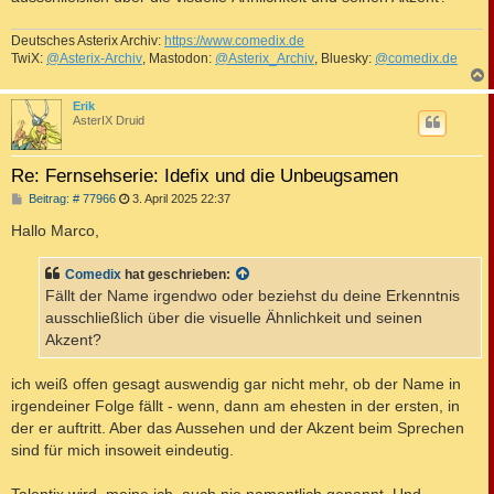
Deutsches Asterix Archiv:
https://www.comedix.de
TwiX:
@Asterix-Archiv
, Mastodon:
@Asterix_Archiv
, Bluesky:
@comedix.de
c
Erik
AsterIX Druid
Re: Fernsehserie: Idefix und die Unbeugsamen
B
Beitrag: # 77966
3. April 2025 22:37
e
i
Hallo Marco,
t
r
a
Comedix
hat geschrieben:
g
Fällt der Name irgendwo oder beziehst du deine Erkenntnis
ausschließlich über die visuelle Ähnlichkeit und seinen
Akzent?
ich weiß offen gesagt auswendig gar nicht mehr, ob der Name in
irgendeiner Folge fällt - wenn, dann am ehesten in der ersten, in
der er auftritt. Aber das Aussehen und der Akzent beim Sprechen
sind für mich insoweit eindeutig.