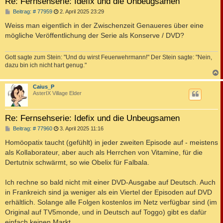
Re: Fernsehserie: Idefix und die Unbeugsamen
B
Beitrag: # 77959
2. April 2025 23:29
e
i
Weiss man eigentlich in der Zwischenzeit Genaueres über eine
t
mögliche Veröffentlichung der Serie als Konserve / DVD?
r
a
g
Gott sagte zum Stein: "Und du wirst Feuerwehrmann!" Der Stein sagte: "Nein,
dazu bin ich nicht hart genug."
c
Caius_P
AsterIX Village Elder
Re: Fernsehserie: Idefix und die Unbeugsamen
B
Beitrag: # 77960
3. April 2025 11:16
e
i
Homöopatix taucht (gefühlt) in jeder zweiten Episode auf - meistens
t
als Kollaborateur, aber auch als Herrchen von Vitamine, für die
r
a
Dertutnix schwärmt, so wie Obelix für Falbala.
g
Ich rechne so bald nicht mit einer DVD-Ausgabe auf Deutsch. Auch
in Frankreich sind ja weniger als ein Viertel der Episoden auf DVD
erhältlich. Solange alle Folgen kostenlos im Netz verfügbar sind (im
Original auf TV5monde, und in Deutsch auf Toggo) gibt es dafür
einfach keinen Markt.