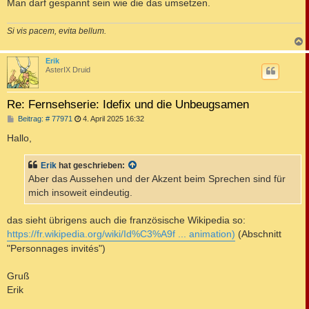
Man darf gespannt sein wie die das umsetzen.
Si vis pacem, evita bellum.
c
Erik
AsterIX Druid
Re: Fernsehserie: Idefix und die Unbeugsamen
B
Beitrag: # 77971
4. April 2025 16:32
e
i
Hallo,
t
r
a
Erik
hat geschrieben:
g
Aber das Aussehen und der Akzent beim Sprechen sind für
mich insoweit eindeutig.
das sieht übrigens auch die französische Wikipedia so:
https://fr.wikipedia.org/wiki/Id%C3%A9f ... animation)
(Abschnitt
"Personnages invités")
Gruß
Erik