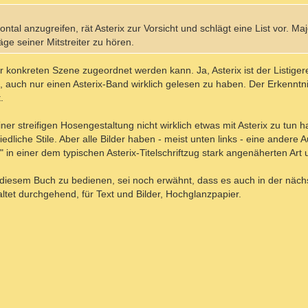
rontal anzugreifen, rät Asterix zur Vorsicht und schlägt eine List vor. Ma
äge seiner Mitstreiter zu hören.
er konkreten Szene zugeordnet werden kann. Ja, Asterix ist der Listiger
s, auch nur einen Asterix-Band wirklich gelesen zu haben. Der Erkennt
.
r streifigen Hosengestaltung nicht wirklich etwas mit Asterix zu tun 
edliche Stile. Aber alle Bilder haben - meist unten links - eine andere A
x" in einer dem typischen Asterix-Titelschriftzug stark angenäherten Art
u diesem Buch zu bedienen, sei noch erwähnt, dass es auch in der näc
ltet durchgehend, für Text und Bilder, Hochglanzpapier.