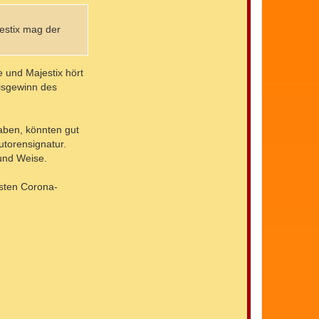
jestix mag der
e und Majestix hört
nisgewinn des
haben, könnten gut
utorensignatur.
 und Weise.
hsten Corona-