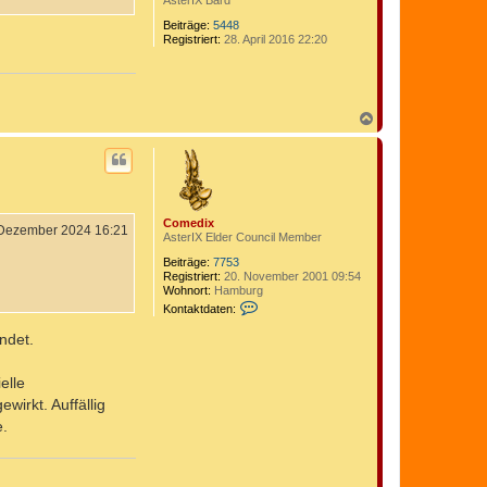
AsterIX Bard
Beiträge:
5448
Registriert:
28. April 2016 22:20
N
a
c
h
o
b
e
Comedix
n
 Dezember 2024 16:21
AsterIX Elder Council Member
Beiträge:
7753
Registriert:
20. November 2001 09:54
Wohnort:
Hamburg
K
Kontaktdaten:
o
n
ndet.
t
a
k
elle
t
irkt. Auffällig
d
a
e.
t
e
n
v