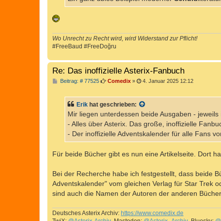
g
Wo Unrecht zu Recht wird, wird Widerstand zur Pflicht!
#FreeBaud #FreeDoğru
Re: Das inoffizielle Asterix-Fanbuch
B
Beitrag: # 77525
Comedix
»
4. Januar 2025 12:12
e
i
t
Erik
hat geschrieben:
r
a
Mir liegen unterdessen beide Ausgaben - jeweils 
g
- Alles über Asterix. Das große, inoffizielle Fan
- Der inoffizielle Adventskalender für alle Fans v
Für beide Bücher gibt es nun eine Artikelseite. Dort 
Bei der Recherche habe ich festgestellt, dass beide 
Adventskalender" vom gleichen Verlag für Star Trek o
sind auch die Namen der Autoren der anderen Bücher,
Deutsches Asterix Archiv:
https://www.comedix.de