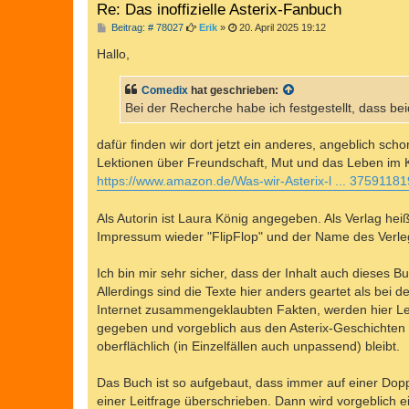
Re: Das inoffizielle Asterix-Fanbuch
B
Beitrag: # 78027
Erik
»
20. April 2025 19:12
e
i
Hallo,
t
r
a
Comedix
hat geschrieben:
g
Bei der Recherche habe ich festgestellt, dass 
dafür finden wir dort jetzt ein anderes, angeblich sc
Lektionen über Freundschaft, Mut und das Leben im K
https://www.amazon.de/Was-wir-Asterix-l ... 3759118
Als Autorin ist Laura König angegeben. Als Verlag heiß
Impressum wieder "FlipFlop" und der Name des Verle
Ich bin mir sehr sicher, dass der Inhalt auch dieses 
Allerdings sind die Texte hier anders geartet als b
Internet zusammengeklaubten Fakten, werden hier Le
gegeben und vorgeblich aus den Asterix-Geschichten a
oberflächlich (in Einzelfällen auch unpassend) bleibt.
Das Buch ist so aufgebaut, dass immer auf einer Doppe
einer Leitfrage überschrieben. Dann wird vorgeblich e