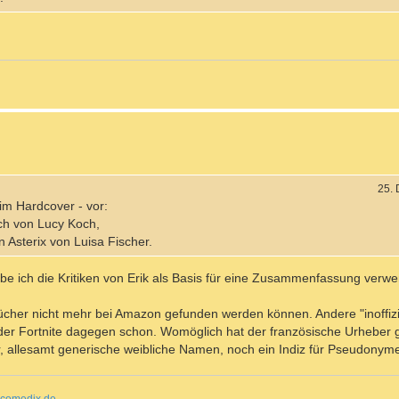
25.
im Hardcover - vor:
buch von Lucy Koch,
on Asterix von Luisa Fischer.
habe ich die Kritiken von Erik als Basis für eine Zusammenfassung verwe
Bücher nicht mehr bei Amazon gefunden werden können. Andere "inoffizi
der Fortnite dagegen schon. Womöglich hat der französische Urheber gew
 allesamt generische weibliche Namen, noch ein Indiz für Pseudonym