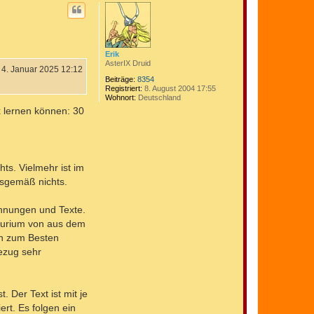
c
h
o
b
e
n
Erik
AsterIX Druid
4. Januar 2025 12:12
Beiträge:
8354
Registriert:
8. August 2004 17:55
Wohnort:
Deutschland
x lernen können: 30
ts. Vielmehr ist im
gsgemäß nichts.
ichnungen und Texte.
lsurium von aus dem
en zum Besten
Bezug sehr
 Der Text ist mit je
rt. Es folgen ein