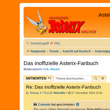
Aste
Schnellzugriff
FAQ
Hauptseite
Forum
AsterIX auf Deutsch
Asterixge
Das inoffizielle Asterix-Fanbuch
Moderatoren:
Erik
,
Maulaf
SUCHE
ER
ANTWORTEN
Re: Das inoffizielle Asterix-Fanbuch
B
Beitrag: # 77512
WeissNix
»
27. Dezember 2024 13:18
e
i
t
Comedix
hat geschrieben:
r
a
Ein ganz übles Beispiel moderner
Schuld
literatur