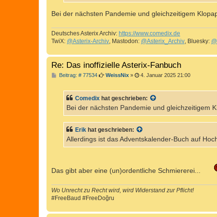
Bei der nächsten Pandemie und gleichzeitigem Klopapie
Deutsches Asterix Archiv:
https://www.comedix.de
TwiX:
@Asterix-Archiv
, Mastodon:
@Asterix_Archiv
, Bluesky:
@
Re: Das inoffizielle Asterix-Fanbuch
B
Beitrag: # 77534
WeissNix
»
4. Januar 2025 21:00
e
i
t
Comedix
hat geschrieben:
r
a
Bei der nächsten Pandemie und gleichzeitigem Klo
g
Erik
hat geschrieben:
Allerdings ist das Adventskalender-Buch auf Hoc
Das gibt aber eine (un)ordentliche Schmiererei...
Wo Unrecht zu Recht wird, wird Widerstand zur Pflicht!
#FreeBaud #FreeDoğru