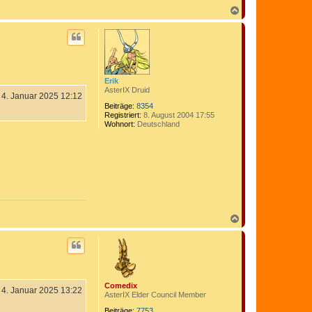
o
n
N
C
a
o
c
m
h
e
o
d
b
i
e
x
n
Erik
AsterIX Druid
4. Januar 2025 12:12
Beiträge:
8354
Registriert:
8. August 2004 17:55
Wohnort:
Deutschland
N
a
c
h
o
b
e
Comedix
n
4. Januar 2025 13:22
AsterIX Elder Council Member
Beiträge:
7753