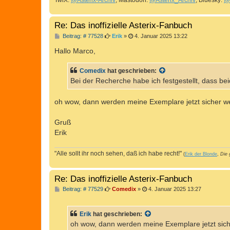
TwiX:
@Asterix-Archiv
, Mastodon:
@Asterix_Archiv
, Bluesky:
@
Re: Das inoffizielle Asterix-Fanbuch
B
Beitrag: # 77528
Erik
»
4. Januar 2025 13:22
e
i
Hallo Marco,
t
r
a
Comedix
hat geschrieben:
g
Bei der Recherche habe ich festgestellt, dass 
oh wow, dann werden meine Exemplare jetzt sicher wert
Gruß
Erik
"Alle sollt ihr noch sehen, daß ich habe recht!"
(
Erik der Blonde
,
Die 
Re: Das inoffizielle Asterix-Fanbuch
B
Beitrag: # 77529
Comedix
»
4. Januar 2025 13:27
e
i
t
Erik
hat geschrieben:
r
a
oh wow, dann werden meine Exemplare jetzt sicher
g