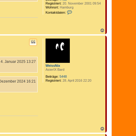
Registriert:
20. November 2001 09:54
Wohnort:
Hamburg
K
Kontaktdaten:
o
n
t
a
N
k
a
t
c
d
a
h
t
o
e
b
n
e
v
n
4. Januar 2025 13:27
o
WeissNix
n
AsterIX Bard
C
o
Beiträge:
5448
m
Registriert:
28. April 2016 22:20
 Dezember 2024 16:21
e
d
i
x
N
a