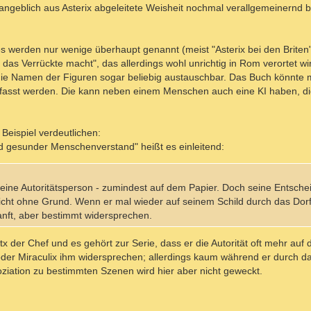
angeblich aus Asterix abgeleitete Weisheit nochmal verallgemeinernd bz
d es werden nur wenige überhaupt genannt (meist "Asterix bei den Briten
 Verrückte macht", das allerdings wohl unrichtig in Rom verortet wird
die Namen der Figuren sogar beliebig austauschbar. Das Buch könnte m
rfasst werden. Die kann neben einem Menschen auch eine KI haben, die
Beispiel verdeutlichen:
nd gesunder Menschenverstand" heißt es einleitend:
st eine Autoritätsperson - zumindest auf dem Papier. Doch seine Entsc
icht ohne Grund. Wenn er mal wieder auf seinem Schild durch das Dorf 
sanft, aber bestimmt widersprechen.
itx der Chef und es gehört zur Serie, dass er die Autorität oft mehr auf
oder Miraculix ihm widersprechen; allerdings kaum während er durch d
soziation zu bestimmten Szenen wird hier aber nicht geweckt.