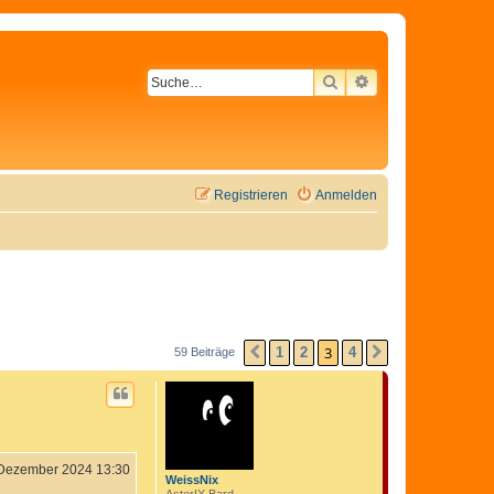
SUCHE
ERWEITERTE SU
Registrieren
Anmelden
3
1
2
4
59 Beiträge
VORHERIGE
NÄCHSTE
 Dezember 2024 13:30
WeissNix