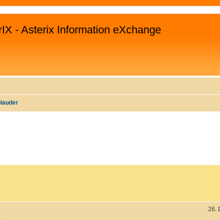
rIX - Asterix Information eXchange
plauder
WEITERTE SUCHE
26.
.