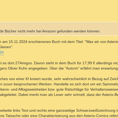
beide Bücher nicht mehr bei Amazon gefunden werden können.
hon am 15.11.2024 erschienenes Buch mit dem Titel: "Was wir von Asteri
leinen".
194
t es dort 27Amigos. Davon steht in dem Buch für 17,99 € allerdings nich
gers Oliver Kuhn angegeben. Über die "Autorin" erfährt man erwartun
Buches von einer KI kreiert wurde, sehr wahrscheinlich in Bezug auf Ze
ei den zuvor besprochenen Werken. Handelte es sich dort um ein Samme
bens- und Alltagsweisheiten bzw. gute Ratschläge für Verhaltensweis
bgeleitet. Dabei merkt man als Leser sehr schnell, dass der Asterix-
lseite links Text und rechts eine ganzseitige Schwarzweißzeichnung ist.
ine Tatsache oder eine Charakterisierung aus den Asterix-Comics referie