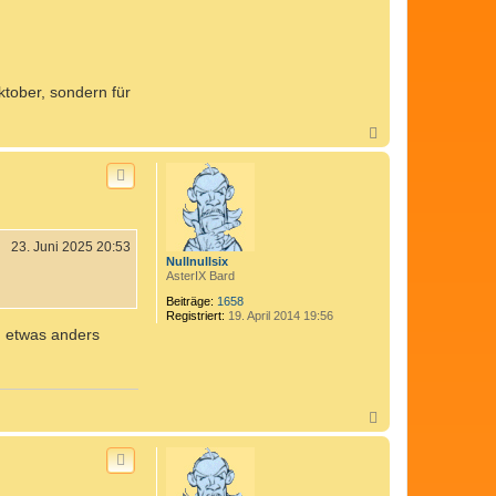
ktober, sondern für
N
a
c
h
o
b
e
n
23. Juni 2025 20:53
Nullnullsix
AsterIX Bard
Beiträge:
1658
Registriert:
19. April 2014 19:56
h etwas anders
N
a
c
h
o
b