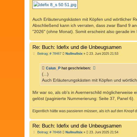
Auch Erläuterungskästen mit Köpfen und wörtlicher Re
Abschließend kann ich verraten, dass zwar Band 9 ang
"2026" (ohne Monat). Somit erscheint also gerade im I
Re: Buch: Idefix und die Unbeugsamen
B
Beitrag: # 78467
Nullnullsix
»
23. Juni 2025 21:53
e
i
t
Caius_P
hat geschrieben:
r
a
(...)
g
Auch Erläuterungskästen mit Köpfen und wörtlicher
Mir war so, als ob's in Avernerschild möglicherweise
gelöst (paginierte Nummerierung: Seite 37, Panel 6).
Eigentlich hätte was passieren müssen, als ich auf den Knopf d
Re: Buch: Idefix und die Unbeugsamen
B
Beitrag: # 78468
Nullnullsix
»
23. Juni 2025 21:54
e