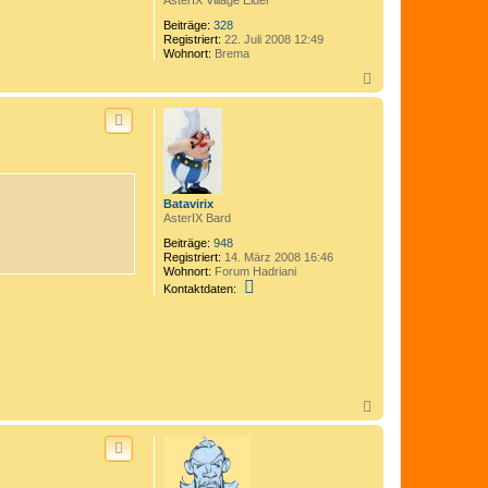
AsterIX Village Elder
Beiträge:
328
Registriert:
22. Juli 2008 12:49
Wohnort:
Brema
N
a
c
h
o
b
e
n
Batavirix
AsterIX Bard
Beiträge:
948
Registriert:
14. März 2008 16:46
Wohnort:
Forum Hadriani
K
Kontaktdaten:
o
n
t
a
k
t
d
a
N
t
a
e
c
n
h
v
o
o
b
n