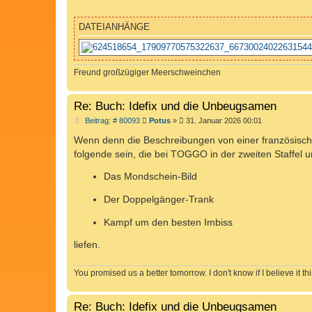
r
a
g
DATEIANHÄNGE
Freund großzügiger Meerschweinchen
Re: Buch: Idefix und die Unbeugsamen
B
Beitrag: # 80093
Potus
»
31. Januar 2026 00:01
e
i
Wenn denn die Beschreibungen von einer französisch-
t
folgende sein, die bei TOGGO in der zweiten Staffel u
r
a
g
Das Mondschein-Bild
Der Doppelgänger-Trank
Kampf um den besten Imbiss
liefen.
You promised us a better tomorrow. I don't know if I believe it thi
Re: Buch: Idefix und die Unbeugsamen