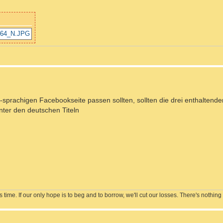
sprachigen Facebookseite passen sollten, sollten die drei enthaltend
nter den deutschen Titeln
s time. If our only hope is to beg and to borrow, we'll cut our losses. There's nothing 