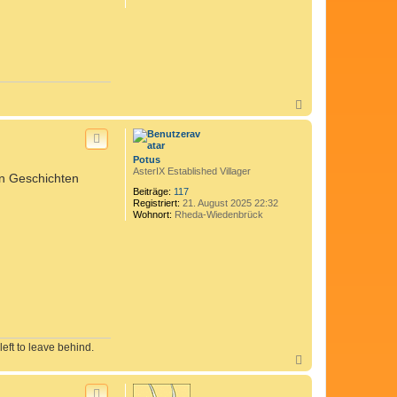
n
N
a
c
h
o
Potus
b
AsterIX Established Villager
en Geschichten
e
n
Beiträge:
117
Registriert:
21. August 2025 22:32
Wohnort:
Rheda-Wiedenbrück
left to leave behind.
N
a
c
h