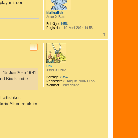
play mit der
e
B
a
n
t
Nullnullsix
a
AsterIX Bard
v
i
Beiträge:
1658
r
Registriert:
19. April 2014 19:56
i
N
x
a
c
h
o
b
e
n
Erik
AsterIX Druid
15. Juni 2025 16:41
Beiträge:
8354
und Kiosk- oder
Registriert:
8. August 2004 17:55
Wohnort:
Deutschland
eitlichkeit
sterix-Alben auch im