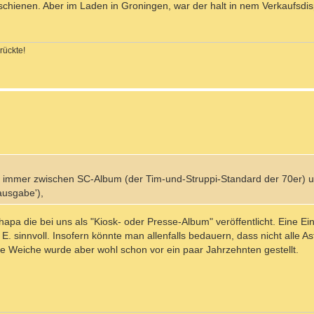
chienen. Aber im Laden in Groningen, war der halt in nem Verkaufsdis
rückte!
noch immer zwischen SC-Album (der Tim-und-Struppi-Standard der 70er) 
ausgabe'),
pa die bei uns als "Kiosk- oder Presse-Album" veröffentlicht. Eine Einh
 E. sinnvoll. Insofern könnte man allenfalls bedauern, dass nicht alle A
e Weiche wurde aber wohl schon vor ein paar Jahrzehnten gestellt.