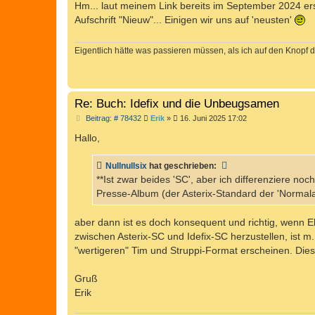
i
Hm... laut meinem Link bereits im September 2024 ers
t
Aufschrift "Nieuw"... Einigen wir uns auf 'neusten'
r
a
g
Eigentlich hätte was passieren müssen, als ich auf den Knopf d
Re: Buch: Idefix und die Unbeugsamen
B
Beitrag: # 78432
Erik
»
16. Juni 2025 17:02
e
i
Hallo,
t
r
a
Nullnullsix
hat geschrieben:
g
**Ist zwar beides 'SC', aber ich differenziere 
Presse-Album (der Asterix-Standard der 'Normal
aber dann ist es doch konsequent und richtig, wenn Eha
zwischen Asterix-SC und Idefix-SC herzustellen, ist m.
"wertigeren" Tim und Struppi-Format erscheinen. Dies
Gruß
Erik