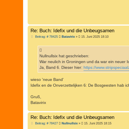
g
Re: Buch: Idefix und die Unbeugsamen
B
Beitrag: # 78425
Batavirix
»
15. Juni 2025 18:10
e
i
t
r
a
Nullnullsix hat geschrieben:
g
War neulich in Groningen und da war ein neuer Id
Ja, Band 6. Dieser hier:
https://www.stripspeciaa
wieso 'neue Band'
Idefix en de Onverzettelijken 6: De Bosgeesten hab ic
Gruß,
Batavirix
Re: Buch: Idefix und die Unbeugsamen
B
Beitrag: # 78427
Nullnullsix
»
15. Juni 2025 18:15
e