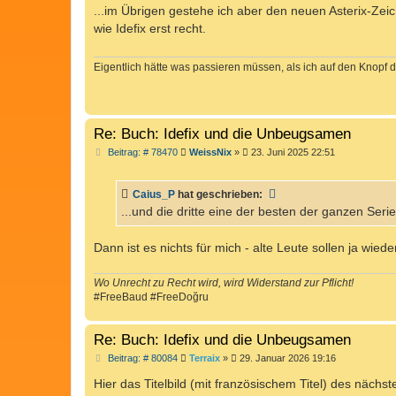
i
...im Übrigen gestehe ich aber den neuen Asterix-Ze
t
wie Idefix erst recht.
r
a
g
Eigentlich hätte was passieren müssen, als ich auf den Knopf d
Re: Buch: Idefix und die Unbeugsamen
B
Beitrag: # 78470
WeissNix
»
23. Juni 2025 22:51
e
i
t
Caius_P
hat geschrieben:
r
a
...und die dritte eine der besten der ganzen Seri
g
Dann ist es nichts für mich - alte Leute sollen ja wie
Wo Unrecht zu Recht wird, wird Widerstand zur Pflicht!
#FreeBaud #FreeDoğru
Re: Buch: Idefix und die Unbeugsamen
B
Beitrag: # 80084
Terraix
»
29. Januar 2026 19:16
e
i
Hier das Titelbild (mit französischem Titel) des näc
t