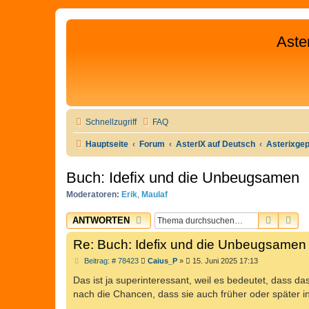
Aste
Schnellzugriff
FAQ
Hauptseite
Forum
AsterIX auf Deutsch
Asterixge
Buch: Idefix und die Unbeugsamen
Moderatoren:
Erik
,
Maulaf
SUCHE
ER
ANTWORTEN
Re: Buch: Idefix und die Unbeugsamen
B
Beitrag: # 78423
Caius_P
»
15. Juni 2025 17:13
e
i
Das ist ja superinteressant, weil es bedeutet, dass da
t
nach die Chancen, dass sie auch früher oder später
r
a