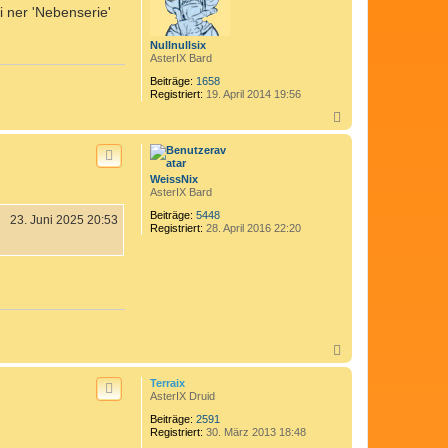
 ner 'Nebenserie'
e
n
Nullnullsix
AsterIX Bard
Beiträge:
1658
Registriert:
19. April 2014 19:56
N
a
c
h
o
WeissNix
b
AsterIX Bard
e
n
Beiträge:
5448
23. Juni 2025 20:53
Registriert:
28. April 2016 22:20
N
a
c
Terraix
h
AsterIX Druid
o
Beiträge:
2591
b
Registriert:
30. März 2013 18:48
e