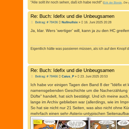
"Alle sollt ihr noch sehen, daß ich habe recht!"
(
Erik der Blonde
,
Die 
Re: Buch: Idefix und die Unbeugsamen
B
Beitrag: # 78436
Nullnullsix
»
16. Juni 2025 20:28
e
i
Ja, klar. Wers 'wertiger' will, kann ja zu den HC grei
t
r
a
g
Eigentlich hätte was passieren müssen, als ich auf den Knopf d
Re: Buch: Idefix und die Unbeugsamen
B
Beitrag: # 78466
Caius_P
»
23. Juni 2025 20:53
e
i
Ich habe vor einigen Tagen den Band 8 der "Idéfix et l
t
namensgebenden Geschichte um die Nacherzählung von
r
a
Düfte" handelt, hat sich bestätigt. Und ich meine auc
g
lange im Archiv geblieben war (allerdings, wie im Imp
So hat sie nicht nur 21 Seiten, was also nicht ohne K
mehrfach einen sehr-Asterix-untypischen Seitenaufba