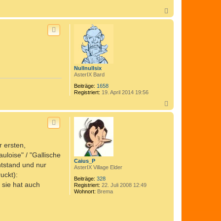
N
a
c
h
o
b
e
n
Nullnullsix
AsterIX Bard
Beiträge:
1658
Registriert:
19. April 2014 19:56
N
a
c
h
o
b
r ersten,
e
n
loise" / "Gallische
Caius_P
ntstand und nur
AsterIX Village Elder
uckt):
Beiträge:
328
 sie hat auch
Registriert:
22. Juli 2008 12:49
Wohnort:
Brema