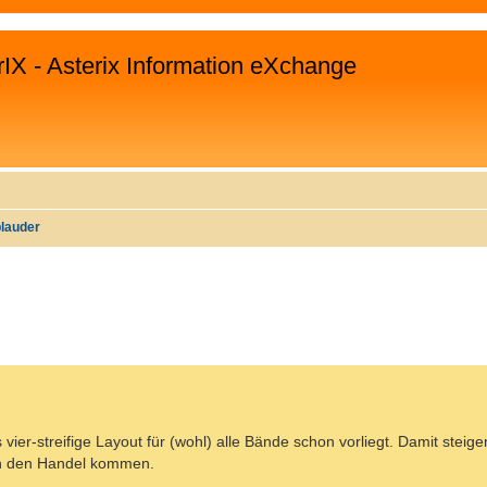
rIX - Asterix Information eXchange
plauder
WEITERTE SUCHE
s vier-streifige Layout für (wohl) alle Bände schon vorliegt. Damit stei
 in den Handel kommen.