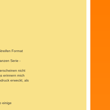
Streifen Format
ganzen Serie -
erscheinen nicht
gs erinnern mich
ndruck erweckt, als
o einige