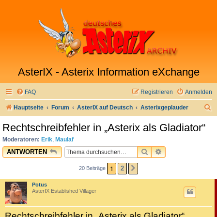
AsterIX - Asterix Information eXchange
FAQ
Registrieren
Anmelden
S
Hauptseite
Forum
AsterIX auf Deutsch
Asterixgeplauder
u
Rechtschreibfehler in „Asterix als Gladiator“
c
Moderatoren:
Erik
,
Maulaf
h
SUCHE
ERWEITERTE SU
ANTWORTEN
e
1
2
20 Beiträge
NÄCHSTE
Potus
AsterIX Established Villager
Rechtschreibfehler in „Asterix als Gladiator“