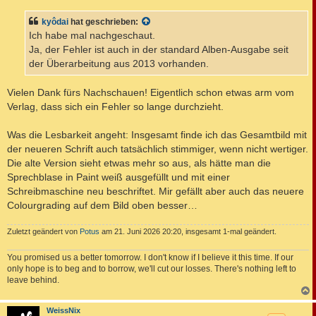
i
t
kyôdai
hat geschrieben:
r
a
Ich habe mal nachgeschaut.
g
Ja, der Fehler ist auch in der standard Alben-Ausgabe seit
der Überarbeitung aus 2013 vorhanden.
Vielen Dank fürs Nachschauen! Eigentlich schon etwas arm vom
Verlag, dass sich ein Fehler so lange durchzieht.
Was die Lesbarkeit angeht: Insgesamt finde ich das Gesamtbild mit
der neueren Schrift auch tatsächlich stimmiger, wenn nicht wertiger.
Die alte Version sieht etwas mehr so aus, als hätte man die
Sprechblase in Paint weiß ausgefüllt und mit einer
Schreibmaschine neu beschriftet. Mir gefällt aber auch das neuere
Colourgrading auf dem Bild oben besser…
Zuletzt geändert von
Potus
am 21. Juni 2026 20:20, insgesamt 1-mal geändert.
You promised us a better tomorrow. I don't know if I believe it this time. If our
only hope is to beg and to borrow, we'll cut our losses. There's nothing left to
leave behind.
c
WeissNix