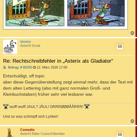
c
idemix
AsterIX Druid
Re: Rechtschreibfehler in „Asterix als Gladiator“
B
Beitrag: # 80250
12. März 2026 17:00
e
i
Entschuldigt, off topic:
t
aber diese Gegenüberstellung zeigt einmal mehr, dass der Text mit
r
a
dem alten Lettering (also mit ganz normalen Groß- und
g
Kleinbuchstaben) früher sehr viel lesbarer war.
wuff! wuff! JAUL? JÅUL! GRRRØØØÅÅRRR!
Und so was schimpft sich Lyriker!
c
Comedix
AsterIX Elder Council Member