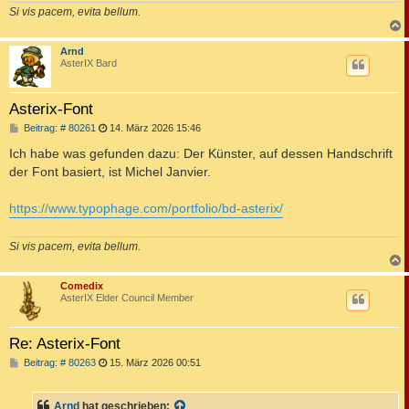
Si vis pacem, evita bellum.
c
Arnd
AsterIX Bard
Asterix-Font
B
Beitrag: # 80261
14. März 2026 15:46
e
i
Ich habe was gefunden dazu: Der Künster, auf dessen Handschrift
t
der Font basiert, ist Michel Janvier.
r
a
g
https://www.typophage.com/portfolio/bd-asterix/
Si vis pacem, evita bellum.
c
Comedix
AsterIX Elder Council Member
Re: Asterix-Font
B
Beitrag: # 80263
15. März 2026 00:51
e
i
t
Arnd
hat geschrieben:
r