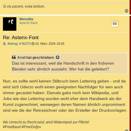
Si vis pacem, evita bellum.
c
WeissNix
AsterIX Bard
Re: Asterix-Font
B
Beitrag: # 80270
16. März 2026 18:05
e
i
t
Arnd
hat geschrieben:
r
a
Das ist interessant, weil die Handschrift in den früheren
g
Bänden sehr ähnlich aussieht. Wer hat die gelettert?
Nun, es sollte wohl keinen Stilbruch beim Lettering geben - und da
wird sich Uderzo wohl einen geeigneten Nachfolger für wen auch
immer gecastet haben. Damals gabs noch kein Wikipedia, und
Jobs wie das Lettering wurden wohl eher dem Handwerk als der
Kunst zugerechnet, weswegen deren Namen ähnlich unprominent
sind wie die der Reinzeichner oder der Ersteller der Druckvorlagen.
Wo Unrecht zu Recht wird, wird Widerstand zur Pflicht!
#FreeBaud #FreeDoğru