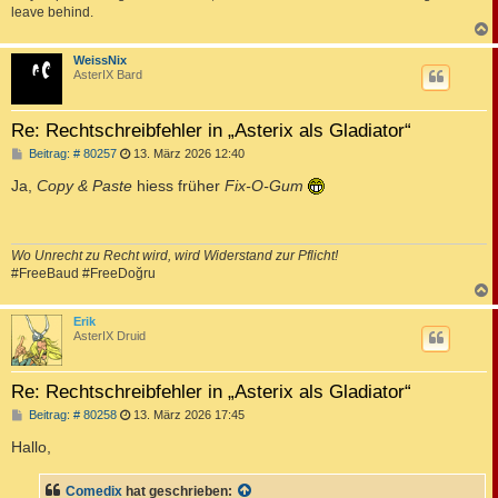
leave behind.
c
WeissNix
AsterIX Bard
Re: Rechtschreibfehler in „Asterix als Gladiator“
B
Beitrag: # 80257
13. März 2026 12:40
e
i
Ja,
Copy & Paste
hiess früher
Fix-O-Gum
t
r
a
g
Wo Unrecht zu Recht wird, wird Widerstand zur Pflicht!
#FreeBaud #FreeDoğru
c
Erik
AsterIX Druid
Re: Rechtschreibfehler in „Asterix als Gladiator“
B
Beitrag: # 80258
13. März 2026 17:45
e
i
Hallo,
t
r
a
Comedix
hat geschrieben: