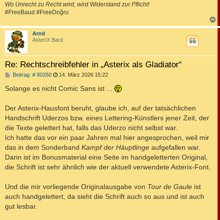
Wo Unrecht zu Recht wird, wird Widerstand zur Pflicht!
#FreeBaud #FreeDoğru
c
Arnd
AsterIX Bard
Re: Rechtschreibfehler in „Asterix als Gladiator“
B
Beitrag: # 80260
14. März 2026 15:22
e
i
Solange es nicht Comic Sans ist ...
t
r
a
Der Asterix-Hausfont beruht, glaube ich, auf der tatsächlichen
g
Handschrift Uderzos bzw. eines Lettering-Künstlers jener Zeit, der
die Texte gelettert hat, falls das Uderzo nicht selbst war.
Ich hatte das vor ein paar Jahren mal hier angesprochen, weil mir
das in dem Sonderband
Kampf der Häuptlinge
aufgefallen war.
Darin ist im Bonusmaterial eine Seite im handgeletterten Original,
die Schrift ist sehr ähnlich wie der aktuell verwendete Asterix-Font.
Und die mir vorliegende Originalausgabe von
Tour de Gaule
ist
auch handgelettert, da sieht die Schrift auch so aus und ist auch
gut lesbar.