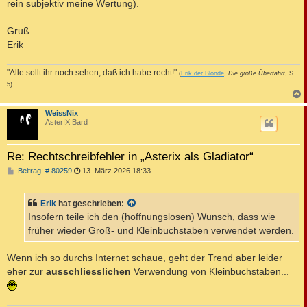
rein subjektiv meine Wertung).
Gruß
Erik
"Alle sollt ihr noch sehen, daß ich habe recht!"
(
Erik der Blonde
,
Die große Überfahrt
, S.
5)
c
WeissNix
AsterIX Bard
Re: Rechtschreibfehler in „Asterix als Gladiator“
B
Beitrag: # 80259
13. März 2026 18:33
e
i
t
Erik
hat geschrieben:
r
a
Insofern teile ich den (hoffnungslosen) Wunsch, dass wie
g
früher wieder Groß- und Kleinbuchstaben verwendet werden.
Wenn ich so durchs Internet schaue, geht der Trend aber leider
eher zur
ausschliesslichen
Verwendung von Kleinbuchstaben...