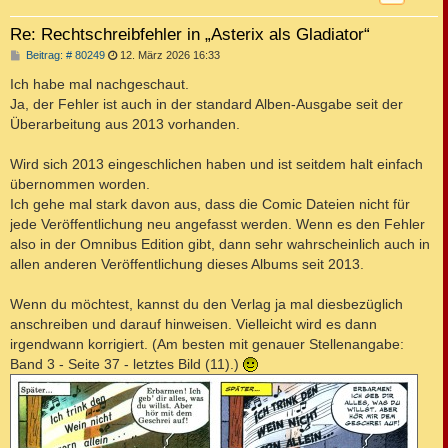
Re: Rechtschreibfehler in „Asterix als Gladiator“
B
Beitrag: # 80249
12. März 2026 16:33
e
i
Ich habe mal nachgeschaut.
t
Ja, der Fehler ist auch in der standard Alben-Ausgabe seit der
r
a
Überarbeitung aus 2013 vorhanden.
g
Wird sich 2013 eingeschlichen haben und ist seitdem halt einfach
übernommen worden.
Ich gehe mal stark davon aus, dass die Comic Dateien nicht für
jede Veröffentlichung neu angefasst werden. Wenn es den Fehler
also in der Omnibus Edition gibt, dann sehr wahrscheinlich auch in
allen anderen Veröffentlichung dieses Albums seit 2013.
Wenn du möchtest, kannst du den Verlag ja mal diesbezüglich
anschreiben und darauf hinweisen. Vielleicht wird es dann
irgendwann korrigiert. (Am besten mit genauer Stellenangabe:
Band 3 - Seite 37 - letztes Bild (11).)