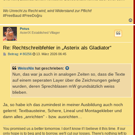
Wo Unrecht zu Recht wird, wird Widerstand zur Pflicht!
#FreeBaud #FreeDoğru
c
Potus
AsterIX Established Villager
Re: Rechtschreibfehler in „Asterix als Gladiator“
B
Beitrag: # 80256
13. März 2026 06:45
e
i
t
WeissNix
hat geschrieben:
r
a
Nun, das war ja auch in analogen Zeiten so, dass die Texte
g
auf einem seperaten Layer über die Zeichnungen gelegt
wurden, deren Sprechblasen mW grundsätzlich weiss
blieben.
Ja, so habe ich das zumindest in meiner Ausbildung auch noch
gelernt: Textbausteine, Schere, Lineal und Montagekleber und
dann alles „anrichten“ - bzw. ausrichten…
You promised us a better tomorrow. I don't know if I believe it this time. If our
only hope is to beg and to borrow, we'll cut our losses. There's nothing left to