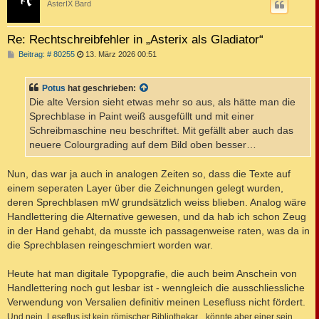
AsterIX Bard
Re: Rechtschreibfehler in „Asterix als Gladiator“
B
Beitrag: # 80255
13. März 2026 00:51
e
i
t
Potus
hat geschrieben:
r
a
Die alte Version sieht etwas mehr so aus, als hätte man die
g
Sprechblase in Paint weiß ausgefüllt und mit einer
Schreibmaschine neu beschriftet. Mit gefällt aber auch das
neuere Colourgrading auf dem Bild oben besser…
Nun, das war ja auch in analogen Zeiten so, dass die Texte auf
einem seperaten Layer über die Zeichnungen gelegt wurden,
deren Sprechblasen mW grundsätzlich weiss blieben. Analog wäre
Handlettering die Alternative gewesen, und da hab ich schon Zeug
in der Hand gehabt, da musste ich passagenweise raten, was da in
die Sprechblasen reingeschmiert worden war.
Heute hat man digitale Typopgrafie, die auch beim Anschein von
Handlettering noch gut lesbar ist - wenngleich die ausschliessliche
Verwendung von Versalien definitiv meinen Lesefluss nicht fördert.
Und nein, Leseflus ist kein römischer Bibliothekar... könnte aber einer sein.