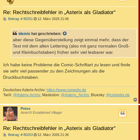
Re: Rechtschreibfehler in „Asterix als Gladiator“
B
Beitrag: # 80251
12. März 2026 21:06
e
i
t
idemix
hat geschrieben:
r
a
aber diese Gegenüberstellung zeigt einmal mehr, dass der
g
Text mit dem alten Lettering (also mit ganz normalen Groß-
und Kleinbuchstaben) früher sehr viel lesbarer war.
Ich habe keine Probleme die Comic-Schriftart zu lesen und finde
sie sehr viel passender zu den Zeichnungen als die
Druckbuchstaben.
Deutsches Asterix Archiv:
https://www.comedix.de
TwiX:
@Asterix-Archiv
, Mastodon:
@Asterix_Archiv
, Bluesky:
@comedix.de
c
Potus
AsterIX Established Villager
Re: Rechtschreibfehler in „Asterix als Gladiator“
B
Beitrag: # 80253
12. März 2026 21:36
e