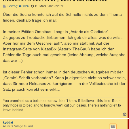
B
Beitrag: # 80245
11. März 2026 22:39
e
i
Über die Suche konnte ich auf die Schnelle nichts zu dem Thema
t
finden, deshalb frage ich mal:
r
a
g
In meiner Edition Omnibus II sagt in „Asterix als Gladiator“
Ziegepus zu Troubadix „Erbarmen! Ich geb dir alles, was du willst.
Aber hör mir dem Geschrei auf!", also mir statt mit. Auf der
Instagram-Seite von KlaasBix (Asterix.TheGaul) habe ich den
Fehler die Tage auch mal gesehen (keine Ahnung, welche Ausgabe
das war…)
Ist dieser Fehler schon immer in den deutschen Ausgaben mit der
„Comic“-Schrift vorhanden? Kann ja eigentlich nicht so schwer sein,
dass für neue Releases zu korrigieren… In der Volltextsuche ist der
Satz ja auch korrekt vermerkt…
You promised us a better tomorrow. I don't know if I believe it this time. If our
only hope is to beg and to borrow, we'll cut our losses. There's nothing left to
leave behind.
c
kyôdai
AsterIX Village Guard