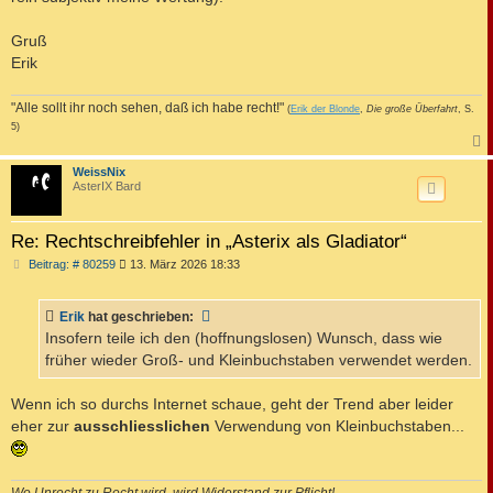
Gruß
Erik
"Alle sollt ihr noch sehen, daß ich habe recht!"
(
Erik der Blonde
,
Die große Überfahrt
, S.
5)
c
WeissNix
AsterIX Bard
Re: Rechtschreibfehler in „Asterix als Gladiator“
B
Beitrag: # 80259
13. März 2026 18:33
e
i
t
Erik
hat geschrieben:
r
a
Insofern teile ich den (hoffnungslosen) Wunsch, dass wie
g
früher wieder Groß- und Kleinbuchstaben verwendet werden.
Wenn ich so durchs Internet schaue, geht der Trend aber leider
eher zur
ausschliesslichen
Verwendung von Kleinbuchstaben...
Wo Unrecht zu Recht wird, wird Widerstand zur Pflicht!