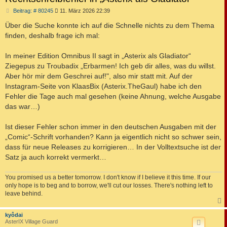
B
Beitrag: # 80245
11. März 2026 22:39
e
i
Über die Suche konnte ich auf die Schnelle nichts zu dem Thema
t
finden, deshalb frage ich mal:
r
a
g
In meiner Edition Omnibus II sagt in „Asterix als Gladiator“
Ziegepus zu Troubadix „Erbarmen! Ich geb dir alles, was du willst.
Aber hör mir dem Geschrei auf!", also mir statt mit. Auf der
Instagram-Seite von KlaasBix (Asterix.TheGaul) habe ich den
Fehler die Tage auch mal gesehen (keine Ahnung, welche Ausgabe
das war…)
Ist dieser Fehler schon immer in den deutschen Ausgaben mit der
„Comic“-Schrift vorhanden? Kann ja eigentlich nicht so schwer sein,
dass für neue Releases zu korrigieren… In der Volltextsuche ist der
Satz ja auch korrekt vermerkt…
You promised us a better tomorrow. I don't know if I believe it this time. If our
only hope is to beg and to borrow, we'll cut our losses. There's nothing left to
leave behind.
c
kyôdai
AsterIX Village Guard