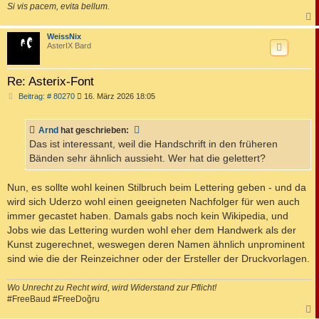
Si vis pacem, evita bellum.
c
WeissNix
AsterIX Bard
Re: Asterix-Font
B
Beitrag: # 80270
16. März 2026 18:05
e
i
t
Arnd
hat geschrieben:
r
a
Das ist interessant, weil die Handschrift in den früheren
g
Bänden sehr ähnlich aussieht. Wer hat die gelettert?
Nun, es sollte wohl keinen Stilbruch beim Lettering geben - und da
wird sich Uderzo wohl einen geeigneten Nachfolger für wen auch
immer gecastet haben. Damals gabs noch kein Wikipedia, und
Jobs wie das Lettering wurden wohl eher dem Handwerk als der
Kunst zugerechnet, weswegen deren Namen ähnlich unprominent
sind wie die der Reinzeichner oder der Ersteller der Druckvorlagen.
Wo Unrecht zu Recht wird, wird Widerstand zur Pflicht!
#FreeBaud #FreeDoğru