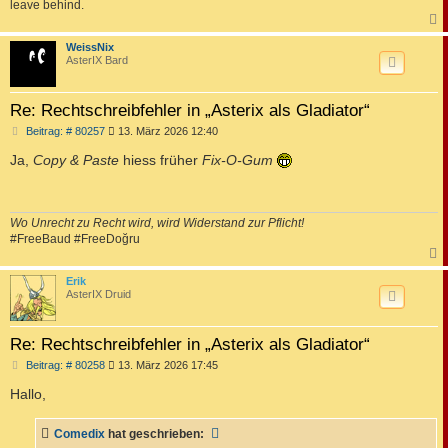
leave behind.
c
WeissNix
AsterIX Bard
Re: Rechtschreibfehler in „Asterix als Gladiator“
B
Beitrag: # 80257
13. März 2026 12:40
e
i
Ja,
Copy & Paste
hiess früher
Fix-O-Gum
t
r
a
g
Wo Unrecht zu Recht wird, wird Widerstand zur Pflicht!
#FreeBaud #FreeDoğru
c
Erik
AsterIX Druid
Re: Rechtschreibfehler in „Asterix als Gladiator“
B
Beitrag: # 80258
13. März 2026 17:45
e
i
Hallo,
t
r
a
Comedix
hat geschrieben:
g