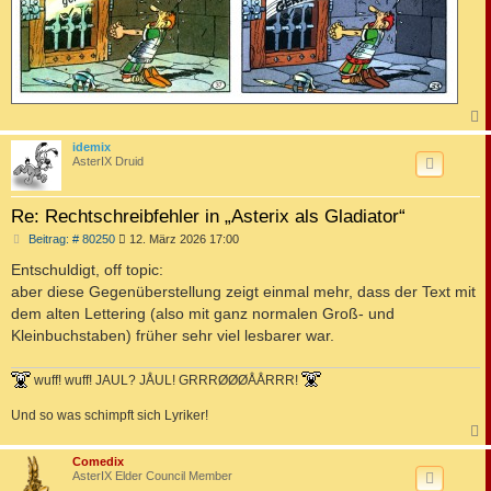
c
idemix
AsterIX Druid
Re: Rechtschreibfehler in „Asterix als Gladiator“
B
Beitrag: # 80250
12. März 2026 17:00
e
i
Entschuldigt, off topic:
t
aber diese Gegenüberstellung zeigt einmal mehr, dass der Text mit
r
a
dem alten Lettering (also mit ganz normalen Groß- und
g
Kleinbuchstaben) früher sehr viel lesbarer war.
wuff! wuff! JAUL? JÅUL! GRRRØØØÅÅRRR!
Und so was schimpft sich Lyriker!
c
Comedix
AsterIX Elder Council Member