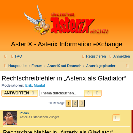
AsterIX - Asterix Information eXchange
FAQ
Registrieren
Anmelden
S
Hauptseite
Forum
AsterIX auf Deutsch
Asterixgeplauder
u
Rechtschreibfehler in „Asterix als Gladiator“
c
Moderatoren:
Erik
,
Maulaf
h
SUCHE
ERWEITERTE SU
ANTWORTEN
e
1
2
20 Beiträge
NÄCHSTE
Potus
AsterIX Established Villager
Rechtschreibfehler in „Asterix als Gladiator“