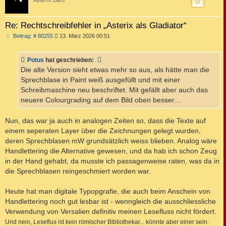
Re: Rechtschreibfehler in „Asterix als Gladiator“
B
Beitrag: # 80255
13. März 2026 00:51
e
i
t
Potus
hat geschrieben:
r
a
Die alte Version sieht etwas mehr so aus, als hätte man die
g
Sprechblase in Paint weiß ausgefüllt und mit einer
Schreibmaschine neu beschriftet. Mit gefällt aber auch das
neuere Colourgrading auf dem Bild oben besser…
Nun, das war ja auch in analogen Zeiten so, dass die Texte auf
einem seperaten Layer über die Zeichnungen gelegt wurden,
deren Sprechblasen mW grundsätzlich weiss blieben. Analog wäre
Handlettering die Alternative gewesen, und da hab ich schon Zeug
in der Hand gehabt, da musste ich passagenweise raten, was da in
die Sprechblasen reingeschmiert worden war.
Heute hat man digitale Typopgrafie, die auch beim Anschein von
Handlettering noch gut lesbar ist - wenngleich die ausschliessliche
Verwendung von Versalien definitiv meinen Lesefluss nicht fördert.
Und nein, Leseflus ist kein römischer Bibliothekar... könnte aber einer sein.