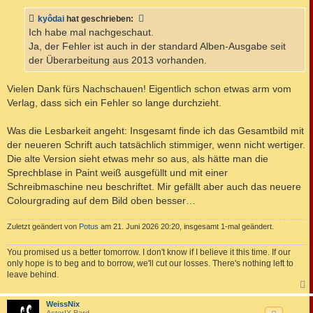
i
t
kyôdai
hat geschrieben:
r
a
Ich habe mal nachgeschaut.
g
Ja, der Fehler ist auch in der standard Alben-Ausgabe seit
der Überarbeitung aus 2013 vorhanden.
Vielen Dank fürs Nachschauen! Eigentlich schon etwas arm vom
Verlag, dass sich ein Fehler so lange durchzieht.
Was die Lesbarkeit angeht: Insgesamt finde ich das Gesamtbild mit
der neueren Schrift auch tatsächlich stimmiger, wenn nicht wertiger.
Die alte Version sieht etwas mehr so aus, als hätte man die
Sprechblase in Paint weiß ausgefüllt und mit einer
Schreibmaschine neu beschriftet. Mir gefällt aber auch das neuere
Colourgrading auf dem Bild oben besser…
Zuletzt geändert von
Potus
am 21. Juni 2026 20:20, insgesamt 1-mal geändert.
You promised us a better tomorrow. I don't know if I believe it this time. If our
only hope is to beg and to borrow, we'll cut our losses. There's nothing left to
leave behind.
c
WeissNix
AsterIX Bard