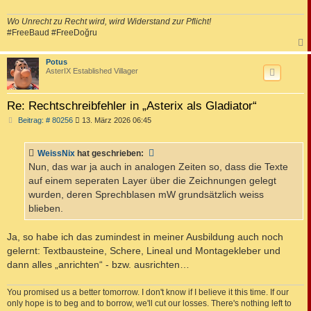
Wo Unrecht zu Recht wird, wird Widerstand zur Pflicht!
#FreeBaud #FreeDoğru
c
Potus
AsterIX Established Villager
Re: Rechtschreibfehler in „Asterix als Gladiator“
B
Beitrag: # 80256
13. März 2026 06:45
e
i
t
WeissNix
hat geschrieben:
r
a
Nun, das war ja auch in analogen Zeiten so, dass die Texte
g
auf einem seperaten Layer über die Zeichnungen gelegt
wurden, deren Sprechblasen mW grundsätzlich weiss
blieben.
Ja, so habe ich das zumindest in meiner Ausbildung auch noch
gelernt: Textbausteine, Schere, Lineal und Montagekleber und
dann alles „anrichten“ - bzw. ausrichten…
You promised us a better tomorrow. I don't know if I believe it this time. If our
only hope is to beg and to borrow, we'll cut our losses. There's nothing left to