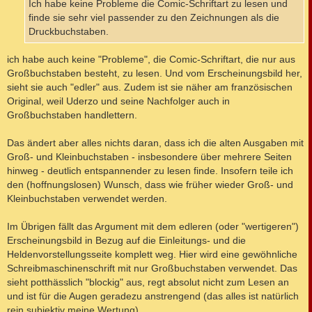
Ich habe keine Probleme die Comic-Schriftart zu lesen und
finde sie sehr viel passender zu den Zeichnungen als die
Druckbuchstaben.
ich habe auch keine "Probleme", die Comic-Schriftart, die nur aus
Großbuchstaben besteht, zu lesen. Und vom Erscheinungsbild her,
sieht sie auch "edler" aus. Zudem ist sie näher am französischen
Original, weil Uderzo und seine Nachfolger auch in
Großbuchstaben handlettern.
Das ändert aber alles nichts daran, dass ich die alten Ausgaben mit
Groß- und Kleinbuchstaben - insbesondere über mehrere Seiten
hinweg - deutlich entspannender zu lesen finde. Insofern teile ich
den (hoffnungslosen) Wunsch, dass wie früher wieder Groß- und
Kleinbuchstaben verwendet werden.
Im Übrigen fällt das Argument mit dem edleren (oder "wertigeren")
Erscheinungsbild in Bezug auf die Einleitungs- und die
Heldenvorstellungsseite komplett weg. Hier wird eine gewöhnliche
Schreibmaschinenschrift mit nur Großbuchstaben verwendet. Das
sieht potthässlich "blockig" aus, regt absolut nicht zum Lesen an
und ist für die Augen geradezu anstrengend (das alles ist natürlich
rein subjektiv meine Wertung).