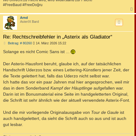
#FreeBaud #FreeDoğru
c
Arnd
AsterIX Bard
Re: Rechtschreibfehler in „Asterix als Gladiator“
B
Beitrag: # 80260
14. März 2026 15:22
e
i
Solange es nicht Comic Sans ist ...
t
r
a
Der Asterix-Hausfont beruht, glaube ich, auf der tatsächlichen
g
Handschrift Uderzos bzw. eines Lettering-Künstlers jener Zeit, der
die Texte gelettert hat, falls das Uderzo nicht selbst war.
Ich hatte das vor ein paar Jahren mal hier angesprochen, weil mir
das in dem Sonderband
Kampf der Häuptlinge
aufgefallen war.
Darin ist im Bonusmaterial eine Seite im handgeletterten Original,
die Schrift ist sehr ähnlich wie der aktuell verwendete Asterix-Font.
Und die mir vorliegende Originalausgabe von
Tour de Gaule
ist
auch handgelettert, da sieht die Schrift auch so aus und ist auch
gut lesbar.