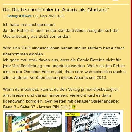
Re: Rechtschreibfehler in „Asterix als Gladiator“
B
Beitrag: # 80249
12. März 2026 16:33
e
i
Ich habe mal nachgeschaut.
t
Ja, der Fehler ist auch in der standard Alben-Ausgabe seit der
r
a
Überarbeitung aus 2013 vorhanden.
g
Wird sich 2013 eingeschlichen haben und ist seitdem halt einfach
übernommen worden.
Ich gehe mal stark davon aus, dass die Comic Dateien nicht für
jede Veröffentlichung neu angefasst werden. Wenn es den Fehler
also in der Omnibus Edition gibt, dann sehr wahrscheinlich auch in
allen anderen Veröffentlichung dieses Albums seit 2013.
Wenn du möchtest, kannst du den Verlag ja mal diesbezüglich
anschreiben und darauf hinweisen. Vielleicht wird es dann
irgendwann korrigiert. (Am besten mit genauer Stellenangabe:
Band 3 - Seite 37 - letztes Bild (11).)