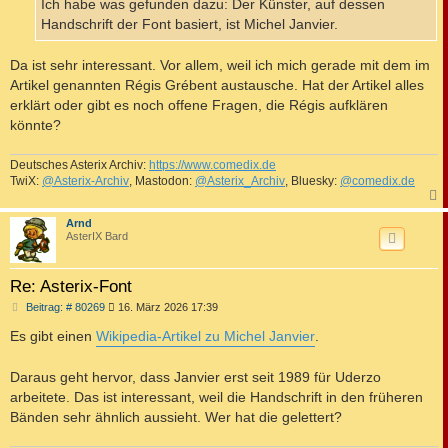
a
Ich habe was gefunden dazu: Der Künster, auf dessen
g
Handschrift der Font basiert, ist Michel Janvier.
Da ist sehr interessant. Vor allem, weil ich mich gerade mit dem im
Artikel genannten Régis Grébent austausche. Hat der Artikel alles
erklärt oder gibt es noch offene Fragen, die Régis aufklären
könnte?
Deutsches Asterix Archiv:
https://www.comedix.de
TwiX:
@Asterix-Archiv
, Mastodon:
@Asterix_Archiv
, Bluesky:
@comedix.de
c
Arnd
AsterIX Bard
Re: Asterix-Font
B
Beitrag: # 80269
16. März 2026 17:39
e
i
Es gibt einen
Wikipedia-Artikel zu Michel Janvier
.
t
r
a
Daraus geht hervor, dass Janvier erst seit 1989 für Uderzo
g
arbeitete. Das ist interessant, weil die Handschrift in den früheren
Bänden sehr ähnlich aussieht. Wer hat die gelettert?