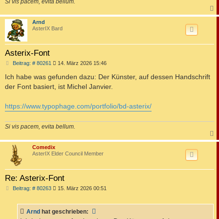
Si vis pacem, evita bellum.
c
Arnd
AsterIX Bard
Asterix-Font
B
Beitrag: # 80261
14. März 2026 15:46
e
i
Ich habe was gefunden dazu: Der Künster, auf dessen Handschrift
t
der Font basiert, ist Michel Janvier.
r
a
g
https://www.typophage.com/portfolio/bd-asterix/
Si vis pacem, evita bellum.
c
Comedix
AsterIX Elder Council Member
Re: Asterix-Font
B
Beitrag: # 80263
15. März 2026 00:51
e
i
t
Arnd
hat geschrieben:
r