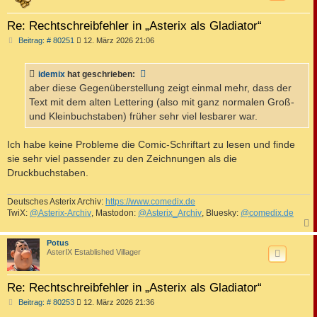
Re: Rechtschreibfehler in „Asterix als Gladiator“
B
Beitrag: # 80251
12. März 2026 21:06
e
i
t
idemix
hat geschrieben:
r
a
aber diese Gegenüberstellung zeigt einmal mehr, dass der
g
Text mit dem alten Lettering (also mit ganz normalen Groß-
und Kleinbuchstaben) früher sehr viel lesbarer war.
Ich habe keine Probleme die Comic-Schriftart zu lesen und finde
sie sehr viel passender zu den Zeichnungen als die
Druckbuchstaben.
Deutsches Asterix Archiv:
https://www.comedix.de
TwiX:
@Asterix-Archiv
, Mastodon:
@Asterix_Archiv
, Bluesky:
@comedix.de
c
Potus
AsterIX Established Villager
Re: Rechtschreibfehler in „Asterix als Gladiator“
B
Beitrag: # 80253
12. März 2026 21:36
e