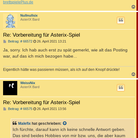
brettspielePlus.de
c
Nullnullsix
AsterIX Bard
Re: Vorbereitung für Asterix-Spiel
B
Beitrag: # 66572
26. April 2021 13:21
e
i
Ja, sorry. Ich hab auch erst zu spät gemerkt, wie alt das Posting
t
war, auf das ich mich bezogen habe...
r
a
g
Eigentlich hätte was passieren müssen, als ich auf den Knopf drückte!
c
WeissNix
AsterIX Bard
Re: Vorbereitung für Asterix-Spiel
B
Beitrag: # 66575
26. April 2021 13:56
e
i
t
Malefix
hat geschrieben:
r
a
Ich fürchte, darauf kann ich keine schnelle Antwort geben.
g
Das sind beides Hobbies von mir bzw. uns, die aber kaum