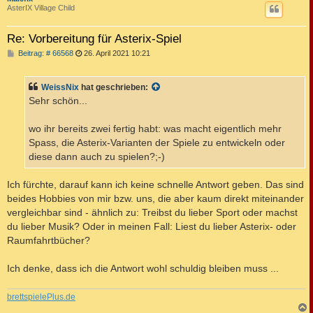
AsterIX Village Child
Re: Vorbereitung für Asterix-Spiel
B
Beitrag: # 66568
26. April 2021 10:21
e
i
t
WeissNix
hat geschrieben:
r
a
Sehr schön...
g
wo ihr bereits zwei fertig habt: was macht eigentlich mehr
Spass, die Asterix-Varianten der Spiele zu entwickeln oder
diese dann auch zu spielen?;-)
Ich fürchte, darauf kann ich keine schnelle Antwort geben. Das sind
beides Hobbies von mir bzw. uns, die aber kaum direkt miteinander
vergleichbar sind - ähnlich zu: Treibst du lieber Sport oder machst
du lieber Musik? Oder in meinen Fall: Liest du lieber Asterix- oder
Raumfahrtbücher?
Ich denke, dass ich die Antwort wohl schuldig bleiben muss ...
brettspielePlus.de