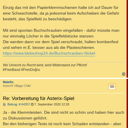
r
a
Einzig das mit den Papierklemmschienen halte ich auf Dauer für
g
eine Schwachstelle, da ja jedesmal beim Aufschieben die Gefahr
besteht, das Spielfeld zu beschädigen.
Mit sind spontan Buchschrauben eingefallen - dafür müsste man
nur einmalig Löcher in die Spielfeldstücke stanzen.
Die werden dann vor dem Spiel verschraubt, halten bombenfest
und sehen m.E. besser aus als die Plasteschienen.
https://www.klebeshop24.de/Buchschrauben-Nickel
Wo Unrecht zu Recht wird, wird Widerstand zur Pflicht!
#FreeBaud #FreeDoğru
c
Malefix
AsterIX Village Child
Re: Vorbereitung für Asterix-Spiel
B
Beitrag: # 64357
7. September 2020 12:28
e
i
Ja - die Klemmleisten. Die sind nicht so schön und haben hier auch
t
zu Diskussionen geführt.
r
a
Bei den bisherigen Tests ist noch kein Schaden entstanden - aber
g