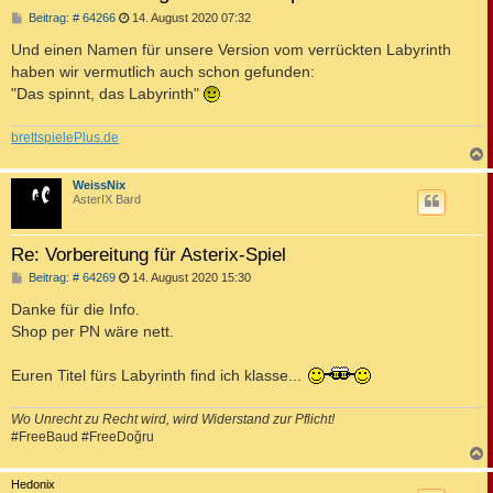
B
Beitrag: # 64266
14. August 2020 07:32
e
i
Und einen Namen für unsere Version vom verrückten Labyrinth
t
haben wir vermutlich auch schon gefunden:
r
a
"Das spinnt, das Labyrinth"
g
brettspielePlus.de
c
WeissNix
AsterIX Bard
Re: Vorbereitung für Asterix-Spiel
B
Beitrag: # 64269
14. August 2020 15:30
e
i
Danke für die Info.
t
Shop per PN wäre nett.
r
a
g
Euren Titel fürs Labyrinth find ich klasse...
Wo Unrecht zu Recht wird, wird Widerstand zur Pflicht!
#FreeBaud #FreeDoğru
c
Hedonix