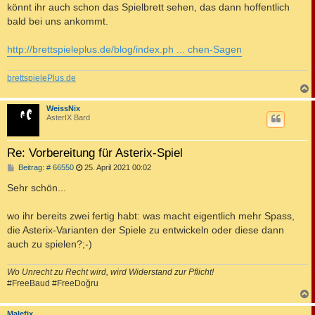
könnt ihr auch schon das Spielbrett sehen, das dann hoffentlich
bald bei uns ankommt.
http://brettspieleplus.de/blog/index.ph ... chen-Sagen
brettspielePlus.de
c
WeissNix
AsterIX Bard
Re: Vorbereitung für Asterix-Spiel
B
Beitrag: # 66550
25. April 2021 00:02
e
i
Sehr schön...
t
r
a
wo ihr bereits zwei fertig habt: was macht eigentlich mehr Spass,
g
die Asterix-Varianten der Spiele zu entwickeln oder diese dann
auch zu spielen?;-)
Wo Unrecht zu Recht wird, wird Widerstand zur Pflicht!
#FreeBaud #FreeDoğru
c
Malefix