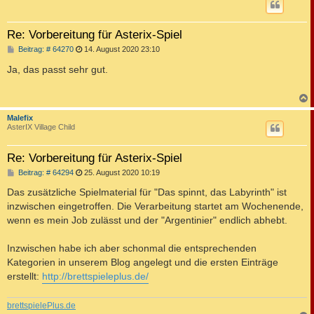
Re: Vorbereitung für Asterix-Spiel
B
Beitrag: # 64270
14. August 2020 23:10
e
i
Ja, das passt sehr gut.
t
r
a
g
c
Malefix
AsterIX Village Child
Re: Vorbereitung für Asterix-Spiel
B
Beitrag: # 64294
25. August 2020 10:19
e
i
Das zusätzliche Spielmaterial für "Das spinnt, das Labyrinth" ist
t
inzwischen eingetroffen. Die Verarbeitung startet am Wochenende,
r
a
wenn es mein Job zulässt und der "Argentinier" endlich abhebt.
g
Inzwischen habe ich aber schonmal die entsprechenden
Kategorien in unserem Blog angelegt und die ersten Einträge
erstellt:
http://brettspieleplus.de/
brettspielePlus.de