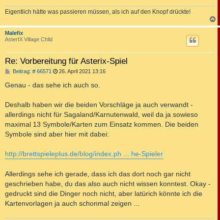
Eigentlich hätte was passieren müssen, als ich auf den Knopf drückte!
c
Malefix
AsterIX Village Child
Re: Vorbereitung für Asterix-Spiel
B
Beitrag: # 66571
26. April 2021 13:16
e
i
Genau - das sehe ich auch so.
t
r
a
Deshalb haben wir die beiden Vorschläge ja auch verwandt -
g
allerdings nicht für Sagaland/Karnutenwald, weil da ja sowieso
maximal 13 Symbole/Karten zum Einsatz kommen. Die beiden
Symbole sind aber hier mit dabei:
http://brettspieleplus.de/blog/index.ph ... he-Spieler
Allerdings sehe ich gerade, dass ich das dort noch gar nicht
geschrieben habe, du das also auch nicht wissen konntest. Okay -
gedruckt sind die Dinger noch nicht, aber latürich könnte ich die
Kartenvorlagen ja auch schonmal zeigen ...