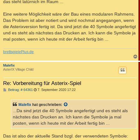
das steht latürnich im Raum ...
Eine weitere Möglichkeit wäre der Bau eines modularen Rahmens.
Das Problem ist aber notiert und wird nochmal angegangen, wenn
die Asterixversion fertig ist. Da sind jetzt die 40 Symbole angefertigt
und es steht als nächstes das Drucken an. Ich kann die Symbole ja
mal posten, wenn ich heute mit der Arbeit fertig bin ...
brettspielePlus.de
c
Malefix
AsterIX Village Child
Re: Vorbereitung für Asterix-Spiel
B
Beitrag: # 64361
7. September 2020 17:22
e
i
t
Malefix
hat geschrieben:
r
a
...Da sind jetzt die 40 Symbole angefertigt und es steht als
g
nächstes das Drucken an. Ich kann die Symbole ja mal
posten, wenn ich heute mit der Arbeit fertig bin ...
Das ist also der aktuelle Stand bzgl. der verwendeten Symbole: