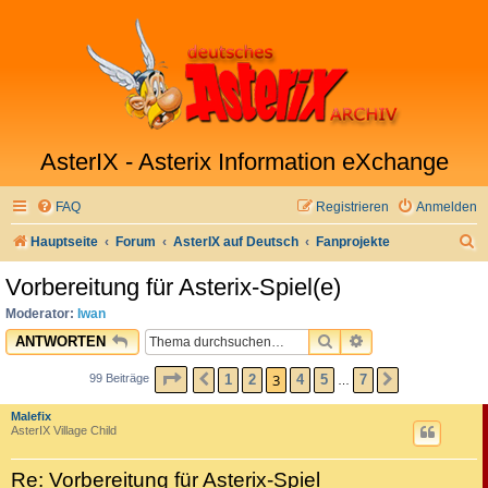
AsterIX - Asterix Information eXchange
FAQ
Registrieren
Anmelden
S
Hauptseite
Forum
AsterIX auf Deutsch
Fanprojekte
u
Vorbereitung für Asterix-Spiel(e)
c
Moderator:
Iwan
h
SUCHE
ERWEITERTE SU
ANTWORTEN
e
SEITE
3
VON
7
3
1
2
4
5
7
99 Beiträge
VORHERIGE
NÄCHSTE
…
Malefix
AsterIX Village Child
Re: Vorbereitung für Asterix-Spiel