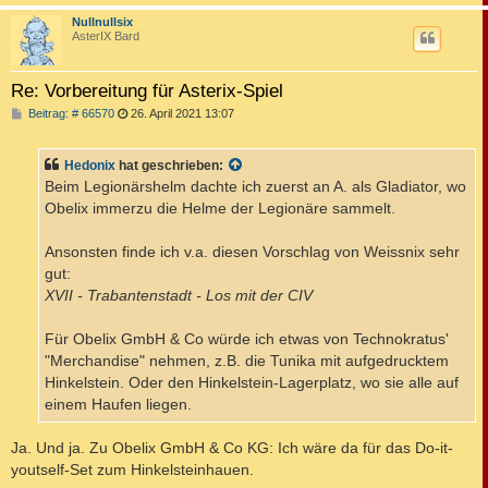
c
Nullnullsix
AsterIX Bard
Re: Vorbereitung für Asterix-Spiel
B
Beitrag: # 66570
26. April 2021 13:07
e
i
t
Hedonix
hat geschrieben:
r
a
Beim Legionärshelm dachte ich zuerst an A. als Gladiator, wo
g
Obelix immerzu die Helme der Legionäre sammelt.
Ansonsten finde ich v.a. diesen Vorschlag von Weissnix sehr
gut:
XVII - Trabantenstadt - Los mit der CIV
Für Obelix GmbH & Co würde ich etwas von Technokratus'
"Merchandise" nehmen, z.B. die Tunika mit aufgedrucktem
Hinkelstein. Oder den Hinkelstein-Lagerplatz, wo sie alle auf
einem Haufen liegen.
Ja. Und ja. Zu Obelix GmbH & Co KG: Ich wäre da für das Do-it-
youtself-Set zum Hinkelsteinhauen.