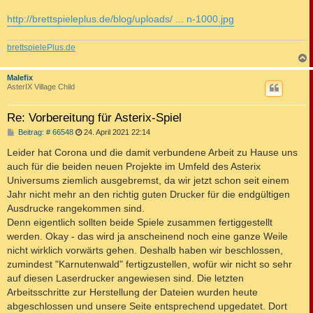
http://brettspieleplus.de/blog/uploads/ ... n-1000.jpg
brettspielePlus.de
c
Malefix
AsterIX Village Child
Re: Vorbereitung für Asterix-Spiel
B
Beitrag: # 66548
24. April 2021 22:14
e
i
Leider hat Corona und die damit verbundene Arbeit zu Hause uns
t
auch für die beiden neuen Projekte im Umfeld des Asterix
r
a
Universums ziemlich ausgebremst, da wir jetzt schon seit einem
g
Jahr nicht mehr an den richtig guten Drucker für die endgültigen
Ausdrucke rangekommen sind.
Denn eigentlich sollten beide Spiele zusammen fertiggestellt
werden. Okay - das wird ja anscheinend noch eine ganze Weile
nicht wirklich vorwärts gehen. Deshalb haben wir beschlossen,
zumindest "Karnutenwald" fertigzustellen, wofür wir nicht so sehr
auf diesen Laserdrucker angewiesen sind. Die letzten
Arbeitsschritte zur Herstellung der Dateien wurden heute
abgeschlossen und unsere Seite entsprechend upgedatet. Dort