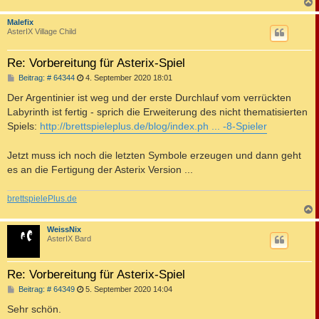
c
Malefix
AsterIX Village Child
Re: Vorbereitung für Asterix-Spiel
B
Beitrag: # 64344
4. September 2020 18:01
e
i
Der Argentinier ist weg und der erste Durchlauf vom verrückten
t
Labyrinth ist fertig - sprich die Erweiterung des nicht thematisierten
r
a
Spiels:
http://brettspieleplus.de/blog/index.ph ... -8-Spieler
g
Jetzt muss ich noch die letzten Symbole erzeugen und dann geht
es an die Fertigung der Asterix Version ...
brettspielePlus.de
c
WeissNix
AsterIX Bard
Re: Vorbereitung für Asterix-Spiel
B
Beitrag: # 64349
5. September 2020 14:04
e
i
Sehr schön.
t