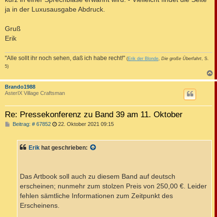
ja in der Luxusausgabe Abdruck.
Gruß
Erik
"Alle sollt ihr noch sehen, daß ich habe recht!"
(
Erik der Blonde
,
Die große Überfahrt
, S.
5)
c
Brando1988
AsterIX Village Craftsman
Re: Pressekonferenz zu Band 39 am 11. Oktober
B
Beitrag: # 67852
22. Oktober 2021 09:15
e
i
t
Erik
hat geschrieben:
r
a
g
Das Artbook soll auch zu diesem Band auf deutsch
erscheinen; nunmehr zum stolzen Preis von 250,00 €. Leider
fehlen sämtliche Informationen zum Zeitpunkt des
Erscheinens.