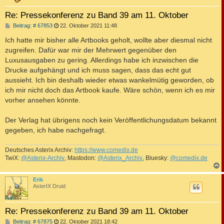
Re: Pressekonferenz zu Band 39 am 11. Oktober
B
Beitrag: # 67853
22. Oktober 2021 11:48
e
i
Ich hatte mir bisher alle Artbooks geholt, wollte aber diesmal nicht
t
zugreifen. Dafür war mir der Mehrwert gegenüber den
r
a
Luxusausgaben zu gering. Allerdings habe ich inzwischen die
g
Drucke aufgehängt und ich muss sagen, dass das echt gut
aussieht. Ich bin deshalb wieder etwas wankelmütig geworden, ob
ich mir nicht doch das Artbook kaufe. Wäre schön, wenn ich es mir
vorher ansehen könnte.
Der Verlag hat übrigens noch kein Veröffentlichungsdatum bekannt
gegeben, ich habe nachgefragt.
Deutsches Asterix Archiv:
https://www.comedix.de
TwiX:
@Asterix-Archiv
, Mastodon:
@Asterix_Archiv
, Bluesky:
@comedix.de
c
Erik
AsterIX Druid
Re: Pressekonferenz zu Band 39 am 11. Oktober
B
Beitrag: # 67875
22. Oktober 2021 18:42