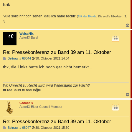
Erik
"Alle sollt ihr noch sehen, daß ich habe recht!"
(
Erik der Blonde
,
Die große Überfahrt
, S.
5)
c
WeissNix
AsterIX Bard
Re: Pressekonferenz zu Band 39 am 11. Oktober
B
Beitrag: # 68044
30. Oktober 2021 14:54
e
i
thx, die Links hatte ich noch gar nicht bemerkt...
t
r
a
g
Wo Unrecht zu Recht wird, wird Widerstand zur Pflicht!
#FreeBaud #FreeDoğru
c
Comedix
AsterIX Elder Council Member
Re: Pressekonferenz zu Band 39 am 11. Oktober
B
Beitrag: # 68047
30. Oktober 2021 15:30
e