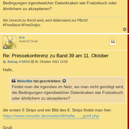
Bedingungen irgendwelcher Datenkraken wie Fratzebuch oder
ähnlichem zu akzeptieren?
Wo Unrecht zu Recht wird, wird Widerstand zur Pflicht!
#FreeBaud #FreeDoğru
c
Erik
AsterIX Druid
Re: Pressekonferenz zu Band 39 am 11. Oktober
B
Beitrag: # 68042
30. Oktober 2021 13:50
e
i
Hallo,
t
r
a
WeissNix
hat geschrieben:
g
Findet man die irgendwo im Netz, wo man nicht genötigt wird,
die Bedingungen irgendwelcher Datenkraken wie Fratzebuch
oder ähnlichem zu akzeptieren?
die ersten 5 Strips und ein Bild des 6. Strips findet man hier:
https://www.comedix.de/medien/lit/hefte ... _greif.php
Gruß