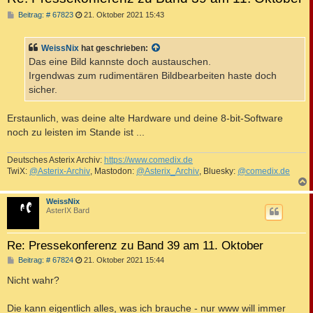
B
Beitrag: # 67823
21. Oktober 2021 15:43
e
i
t
WeissNix
hat geschrieben:
r
a
Das eine Bild kannste doch austauschen.
g
Irgendwas zum rudimentären Bildbearbeiten haste doch
sicher.
Erstaunlich, was deine alte Hardware und deine 8-bit-Software
noch zu leisten im Stande ist ...
Deutsches Asterix Archiv:
https://www.comedix.de
TwiX:
@Asterix-Archiv
, Mastodon:
@Asterix_Archiv
, Bluesky:
@comedix.de
c
WeissNix
AsterIX Bard
Re: Pressekonferenz zu Band 39 am 11. Oktober
B
Beitrag: # 67824
21. Oktober 2021 15:44
e
i
Nicht wahr?
t
r
a
Die kann eigentlich alles, was ich brauche - nur www will immer