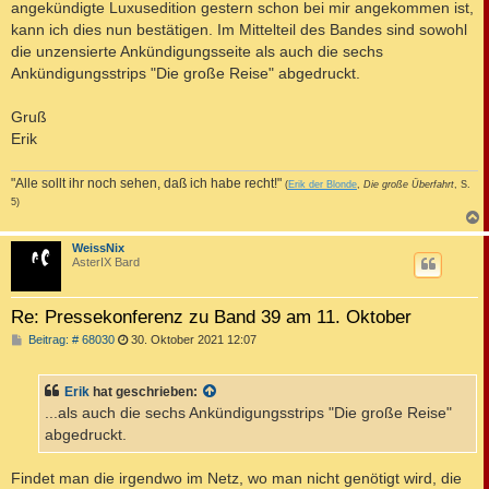
angekündigte Luxusedition gestern schon bei mir angekommen ist,
kann ich dies nun bestätigen. Im Mittelteil des Bandes sind sowohl
die unzensierte Ankündigungsseite als auch die sechs
Ankündigungsstrips "Die große Reise" abgedruckt.
Gruß
Erik
"Alle sollt ihr noch sehen, daß ich habe recht!"
(
Erik der Blonde
,
Die große Überfahrt
, S.
5)
c
WeissNix
AsterIX Bard
Re: Pressekonferenz zu Band 39 am 11. Oktober
B
Beitrag: # 68030
30. Oktober 2021 12:07
e
i
t
Erik
hat geschrieben:
r
a
...als auch die sechs Ankündigungsstrips "Die große Reise"
g
abgedruckt.
Findet man die irgendwo im Netz, wo man nicht genötigt wird, die