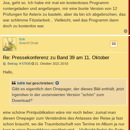
Joa, geht so. Ich habe mir mal ein kostenloses Programm
runtergeladen und angefangen, mir eine bunte Version von 12
Prüfungen für Asterix zu basteln, aber da bin ich abgebrochen, das
war schlimme Fitzelarbeit... Vielleicht, weil das Programm dann
doch zu kostenlos war.
c
Erik
AsterIX Druid
Re: Pressekonferenz zu Band 39 am 11. Oktober
B
Beitrag: # 67838
21. Oktober 2021 20:53
e
i
Hallo,
t
r
a
bdhk
hat geschrieben:
g
Gibt es eigentlich den Onepager, der dieses Bild enthält, jetzt
irgendwo in der unzensierten Version "schön" zum
Download?
eine schöne Printpublikation wäre mir noch lieber; zumal man
diesen Onepager zum Verständnis des Anlasses der Reise ja fast
schon braucht, wo die Traumbotschaft von Terrine im Album ja nur
kurz in einer Sprechblase erwähnt wird. - Vielleicht findet die Seite