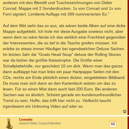
anderen mit den Bleistift und Tuschezeichnungen von Didier
Conrad. Mappe mit 2 Sonderdrucken, 1x von Conrad und 1x von
Ferri signiert. Limitierte Auflage mit 399 nummerierten Ex."
Auf dem Bild sieht das so aus, als wären beide Alben auf eine dicke
Mappe aufgeklebt. Ich hole mir diese Ausgabe sowieso nicht, aber
wenn dem so wäre fände ich das wirklich eine Frechheit gegenüber
der Interessenten, die so tief in die Tasche greifen müssen. Ich
erlebe so etwas immer Häufiger bei irgendwelchen Deluxe Sachen.
Im letzten Jahr die "Goats Head Soup" deluxe der Rolling Stones
war da bisher die größte Katastrophe. Die Größe einer
Schallplattehülle, nur geschätzt 10 cm dick. Wenn man das ganze
dann aufklappt hat man links ein paar Hartpappe Seiten mit den
CDs, rechts am Ende plötzlich einen dicken, eingeklebten Bildband.
Da muss man sich dann an den Kartentisch setzen um das zu
lesen. Für so einen Mist dann auch fast 200 Euro. Bei anderen
Sachen war es ähnlich. Scheint gerade ein kundenunfreundlicher
Trend zu sein. Hoffe, das trifft hier nicht zu. Vielleicht taucht
irgendwann ein Unboxing Video auf oder so.
c
Comedix
AsterIX Elder Council Member