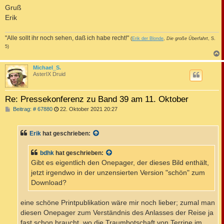
Gruß
Erik
"Alle sollt ihr noch sehen, daß ich habe recht!"
(
Erik der Blonde
,
Die große Überfahrt
, S.
5)
c
Michael_S.
AsterIX Druid
Re: Pressekonferenz zu Band 39 am 11. Oktober
B
Beitrag: # 67880
22. Oktober 2021 20:27
e
i
t
Erik
hat geschrieben:
r
a
g
bdhk
hat geschrieben:
Gibt es eigentlich den Onepager, der dieses Bild enthält,
jetzt irgendwo in der unzensierten Version "schön" zum
Download?
eine schöne Printpublikation wäre mir noch lieber; zumal man
diesen Onepager zum Verständnis des Anlasses der Reise ja
fast schon braucht, wo die Traumbotschaft von Terrine im