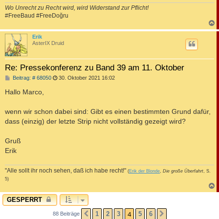
Wo Unrecht zu Recht wird, wird Widerstand zur Pflicht!
#FreeBaud #FreeDoğru
c
Erik
AsterIX Druid
Re: Pressekonferenz zu Band 39 am 11. Oktober
B
Beitrag: # 68050
30. Oktober 2021 16:02
e
i
Hallo Marco,
t
r
a
wenn wir schon dabei sind: Gibt es einen bestimmten Grund dafür,
g
dass (einzig) der letzte Strip nicht vollständig gezeigt wird?
Gruß
Erik
"Alle sollt ihr noch sehen, daß ich habe recht!"
(
Erik der Blonde
,
Die große Überfahrt
, S.
5)
c
GESPERRT
4
1
2
3
5
6
88 Beiträge
VORHERIGE
NÄCHSTE