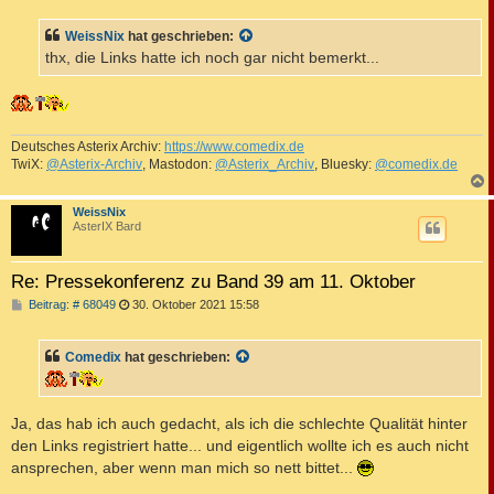
i
t
WeissNix
hat geschrieben:
r
a
thx, die Links hatte ich noch gar nicht bemerkt...
g
Deutsches Asterix Archiv:
https://www.comedix.de
TwiX:
@Asterix-Archiv
, Mastodon:
@Asterix_Archiv
, Bluesky:
@comedix.de
c
WeissNix
AsterIX Bard
Re: Pressekonferenz zu Band 39 am 11. Oktober
B
Beitrag: # 68049
30. Oktober 2021 15:58
e
i
t
Comedix
hat geschrieben:
r
a
g
Ja, das hab ich auch gedacht, als ich die schlechte Qualität hinter
den Links registriert hatte... und eigentlich wollte ich es auch nicht
ansprechen, aber wenn man mich so nett bittet...