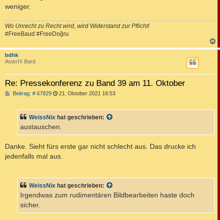
g
weniger.
Wo Unrecht zu Recht wird, wird Widerstand zur Pflicht!
#FreeBaud #FreeDoğru
c
bdhk
AsterIX Bard
Re: Pressekonferenz zu Band 39 am 11. Oktober
B
Beitrag: # 67829
21. Oktober 2021 16:53
e
i
t
WeissNix
hat geschrieben:
r
a
austauschen.
g
Danke. Sieht fürs erste gar nicht schlecht aus. Das drucke ich
jedenfalls mal aus.
WeissNix
hat geschrieben:
Irgendwas zum rudimentären Bildbearbeiten haste doch
sicher.