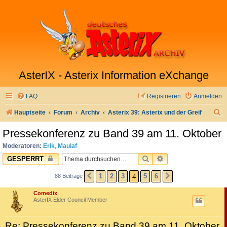
AsterIX - Asterix Information eXchange
FAQ
Registrieren
Anmelden
S
Hauptseite
Forum
Archiv
Asterix 39: Asterix und der Greif
u
Pressekonferenz zu Band 39 am 11. Oktober
c
Moderatoren:
Erik
,
Maulaf
h
SUCHE
ERWEITERTE SUC
GESPERRT
e
4
1
2
3
5
6
88 Beiträge
VORHERIGE
NÄCHSTE
Comedix
AsterIX Elder Council Member
Re: Pressekonferenz zu Band 39 am 11. Oktober