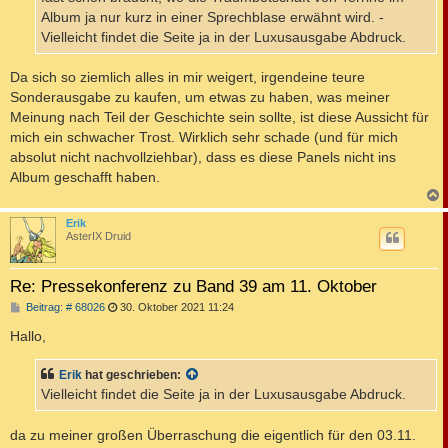
Album ja nur kurz in einer Sprechblase erwähnt wird. -
Vielleicht findet die Seite ja in der Luxusausgabe Abdruck.
Da sich so ziemlich alles in mir weigert, irgendeine teure
Sonderausgabe zu kaufen, um etwas zu haben, was meiner
Meinung nach Teil der Geschichte sein sollte, ist diese Aussicht für
mich ein schwacher Trost. Wirklich sehr schade (und für mich
absolut nicht nachvollziehbar), dass es diese Panels nicht ins
Album geschafft haben.
c
Erik
AsterIX Druid
Re: Pressekonferenz zu Band 39 am 11. Oktober
B
Beitrag: # 68026
30. Oktober 2021 11:24
e
i
Hallo,
t
r
a
Erik
hat geschrieben:
g
Vielleicht findet die Seite ja in der Luxusausgabe Abdruck.
da zu meiner großen Überraschung die eigentlich für den 03.11.