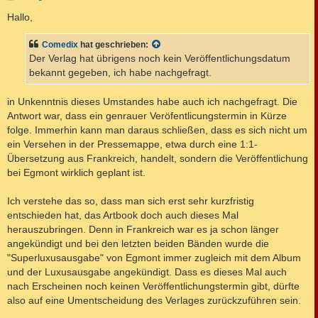
e
i
Hallo,
t
r
a
Comedix
hat geschrieben:
g
Der Verlag hat übrigens noch kein Veröffentlichungsdatum
bekannt gegeben, ich habe nachgefragt.
in Unkenntnis dieses Umstandes habe auch ich nachgefragt. Die
Antwort war, dass ein genrauer Veröfentlicungstermin in Kürze
folge. Immerhin kann man daraus schließen, dass es sich nicht um
ein Versehen in der Pressemappe, etwa durch eine 1:1-
Übersetzung aus Frankreich, handelt, sondern die Veröffentlichung
bei Egmont wirklich geplant ist.
Ich verstehe das so, dass man sich erst sehr kurzfristig
entschieden hat, das Artbook doch auch dieses Mal
herauszubringen. Denn in Frankreich war es ja schon länger
angekündigt und bei den letzten beiden Bänden wurde die
"Superluxusausgabe" von Egmont immer zugleich mit dem Album
und der Luxusausgabe angekündigt. Dass es dieses Mal auch
nach Erscheinen noch keinen Veröffentlichungstermin gibt, dürfte
also auf eine Umentscheidung des Verlages zurückzuführen sein.