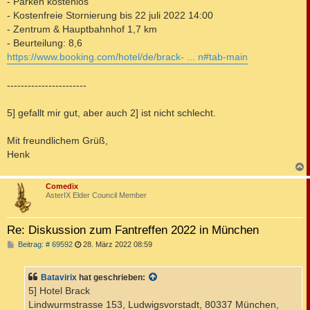
- Parken kostenlos
- Kostenfreie Stornierung bis 22 juli 2022 14:00
- Zentrum & Hauptbahnhof 1,7 km
- Beurteilung: 8,6
https://www.booking.com/hotel/de/brack- ... n#tab-main
-----------------------
5] gefallt mir gut, aber auch 2] ist nicht schlecht.
Mit freundlichem Grüß,
Henk
c
Comedix
AsterIX Elder Council Member
Re: Diskussion zum Fantreffen 2022 in München
B
Beitrag: # 69592
28. März 2022 08:59
e
i
t
Batavirix
hat geschrieben:
r
a
5] Hotel Brack
g
Lindwurmstrasse 153, Ludwigsvorstadt, 80337 München,