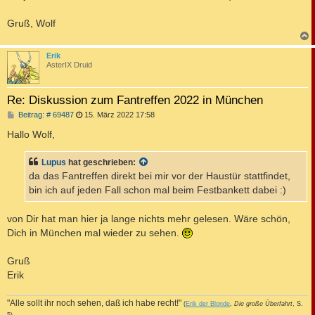
Gruß, Wolf
c
Erik
AsterIX Druid
Re: Diskussion zum Fantreffen 2022 in München
B
Beitrag: # 69487
15. März 2022 17:58
e
i
Hallo Wolf,
t
r
a
Lupus
hat geschrieben:
g
da das Fantreffen direkt bei mir vor der Haustür stattfindet,
bin ich auf jeden Fall schon mal beim Festbankett dabei :)
von Dir hat man hier ja lange nichts mehr gelesen. Wäre schön,
Dich in München mal wieder zu sehen.
Gruß
Erik
"Alle sollt ihr noch sehen, daß ich habe recht!"
(
Erik der Blonde
,
Die große Überfahrt
, S.