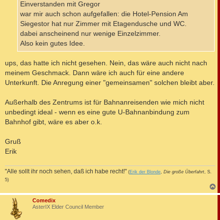
Einverstanden mit Gregor
war mir auch schon aufgefallen: die Hotel-Pension Am
Siegestor hat nur Zimmer mit Etagendusche und WC.
dabei anscheinend nur wenige Einzelzimmer.
Also kein gutes Idee.
ups, das hatte ich nicht gesehen. Nein, das wäre auch nicht nach
meinem Geschmack. Dann wäre ich auch für eine andere
Unterkunft. Die Anregung einer "gemeinsamen" solchen bleibt aber.
Außerhalb des Zentrums ist für Bahnanreisenden wie mich nicht
unbedingt ideal - wenn es eine gute U-Bahnanbindung zum
Bahnhof gibt, wäre es aber o.k.
Gruß
Erik
"Alle sollt ihr noch sehen, daß ich habe recht!"
(
Erik der Blonde
,
Die große Überfahrt
, S.
5)
c
Comedix
AsterIX Elder Council Member