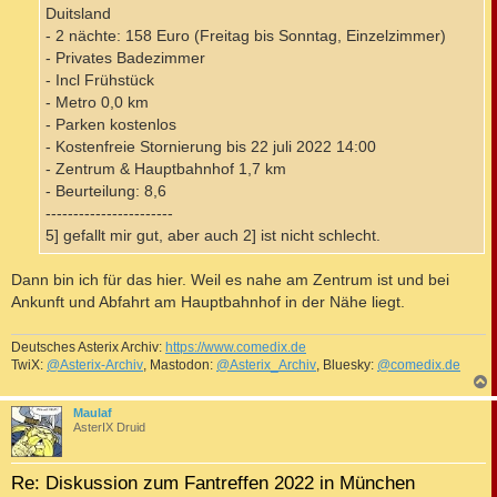
Duitsland
- 2 nächte: 158 Euro (Freitag bis Sonntag, Einzelzimmer)
- Privates Badezimmer
- Incl Frühstück
- Metro 0,0 km
- Parken kostenlos
- Kostenfreie Stornierung bis 22 juli 2022 14:00
- Zentrum & Hauptbahnhof 1,7 km
- Beurteilung: 8,6
-----------------------
5] gefallt mir gut, aber auch 2] ist nicht schlecht.
Dann bin ich für das hier. Weil es nahe am Zentrum ist und bei
Ankunft und Abfahrt am Hauptbahnhof in der Nähe liegt.
Deutsches Asterix Archiv:
https://www.comedix.de
TwiX:
@Asterix-Archiv
, Mastodon:
@Asterix_Archiv
, Bluesky:
@comedix.de
c
Maulaf
AsterIX Druid
Re: Diskussion zum Fantreffen 2022 in München