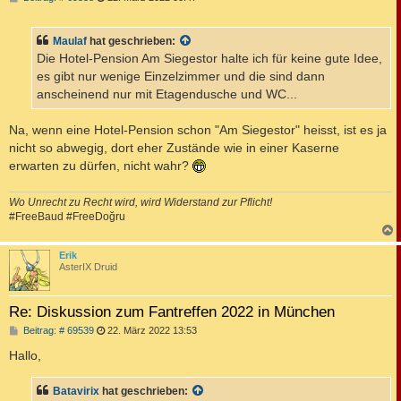
e
i
t
Maulaf
hat geschrieben:
r
a
Die Hotel-Pension Am Siegestor halte ich für keine gute Idee,
g
es gibt nur wenige Einzelzimmer und die sind dann
anscheinend nur mit Etagendusche und WC...
Na, wenn eine Hotel-Pension schon "Am Siegestor" heisst, ist es ja
nicht so abwegig, dort eher Zustände wie in einer Kaserne
erwarten zu dürfen, nicht wahr?
Wo Unrecht zu Recht wird, wird Widerstand zur Pflicht!
#FreeBaud #FreeDoğru
c
Erik
AsterIX Druid
Re: Diskussion zum Fantreffen 2022 in München
B
Beitrag: # 69539
22. März 2022 13:53
e
i
Hallo,
t
r
a
Batavirix
hat geschrieben:
g