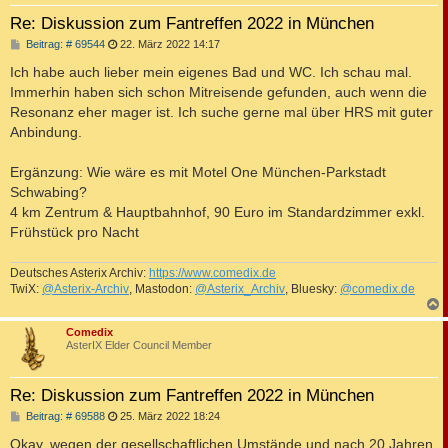
Re: Diskussion zum Fantreffen 2022 in München
B
Beitrag: # 69544
22. März 2022 14:17
e
i
Ich habe auch lieber mein eigenes Bad und WC. Ich schau mal.
t
Immerhin haben sich schon Mitreisende gefunden, auch wenn die
r
a
Resonanz eher mager ist. Ich suche gerne mal über HRS mit guter
g
Anbindung.
Ergänzung: Wie wäre es mit Motel One München-Parkstadt
Schwabing?
4 km Zentrum & Hauptbahnhof, 90 Euro im Standardzimmer exkl.
Frühstück pro Nacht
Deutsches Asterix Archiv:
https://www.comedix.de
TwiX:
@Asterix-Archiv
, Mastodon:
@Asterix_Archiv
, Bluesky:
@comedix.de
c
Comedix
AsterIX Elder Council Member
Re: Diskussion zum Fantreffen 2022 in München
B
Beitrag: # 69588
25. März 2022 18:24
e
i
Okay, wegen der gesellschaftlichen Umstände und nach 20 Jahren