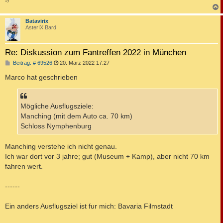
5)
c
Batavirix
AsterIX Bard
Re: Diskussion zum Fantreffen 2022 in München
B
Beitrag: # 69526
20. März 2022 17:27
e
i
Marco hat geschrieben
t
r
a
g
Mögliche Ausflugsziele:
Manching (mit dem Auto ca. 70 km)
Schloss Nymphenburg
Manching verstehe ich nicht genau.
Ich war dort vor 3 jahre; gut (Museum + Kamp), aber nicht 70 km
fahren wert.
------
Ein anders Ausflugsziel ist fur mich: Bavaria Filmstadt