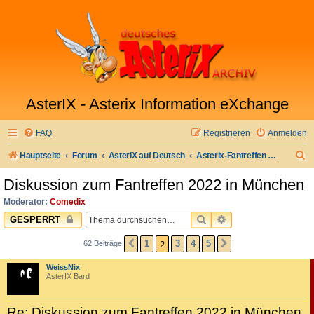
AsterIX - Asterix Information eXchange
FAQ
Registrieren
Anmelden
S
Hauptseite
Forum
AsterIX auf Deutsch
Asterix-Fantreffen & Stammtisch
u
Diskussion zum Fantreffen 2022 in München
c
Moderator:
Comedix
h
SUCHE
ERWEITERTE SUC
GESPERRT
e
2
1
3
4
5
62 Beiträge
VORHERIGE
NÄCHSTE
WeissNix
AsterIX Bard
Re: Diskussion zum Fantreffen 2022 in München