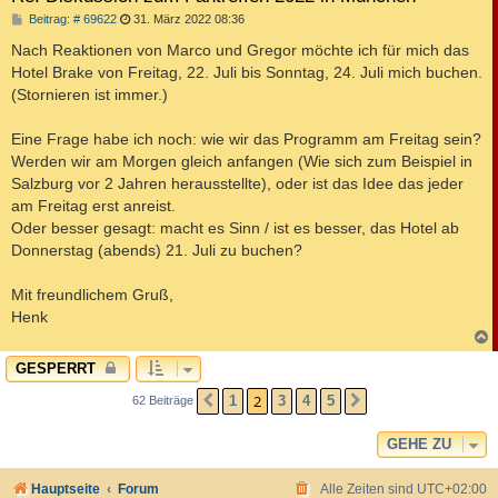
B
Beitrag: # 69622
31. März 2022 08:36
e
i
Nach Reaktionen von Marco und Gregor möchte ich für mich das
t
Hotel Brake von Freitag, 22. Juli bis Sonntag, 24. Juli mich buchen.
r
a
(Stornieren ist immer.)
g
Eine Frage habe ich noch: wie wir das Programm am Freitag sein?
Werden wir am Morgen gleich anfangen (Wie sich zum Beispiel in
Salzburg vor 2 Jahren herausstellte), oder ist das Idee das jeder
am Freitag erst anreist.
Oder besser gesagt: macht es Sinn / ist es besser, das Hotel ab
Donnerstag (abends) 21. Juli zu buchen?
Mit freundlichem Gruß,
Henk
c
GESPERRT
2
1
3
4
5
62 Beiträge
VORHERIGE
NÄCHSTE
GEHE ZU
Hauptseite
Forum
Alle Zeiten sind
UTC+02:00