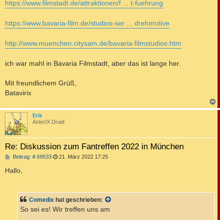
https://www.filmstadt.de/attraktionen/f ... t-fuehrung
https://www.bavaria-film.de/studios-ser ... drehmotive
http://www.muenchen.citysam.de/bavaria-filmstudios.htm
ich war mahl in Bavaria Filmstadt, aber das ist lange her.
Mit freundlichem Grüß,
Batavirix
c
Erik
AsterIX Druid
Re: Diskussion zum Fantreffen 2022 in München
B
Beitrag: # 69533
21. März 2022 17:25
e
i
Hallo,
t
r
a
g
Comedix
hat geschrieben:
So sei es! Wir treffen uns am