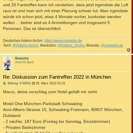
t
und 20 Fantreffen kann ich verstehen, dass jetzt irgendwie die Luft
r
a
raus ist und man sich mit einer Planung schwer tut. Aber irgendwie
g
würde ich schon jetzt, etwa 4 Monate vorher, konkreter werden
wollen ... bisher sind es 4 Anmeldungen und insgesamt 5
Personen. Das ist übersichtlich.
Deutsches Asterix Archiv:
https://www.comedix.de
TwiX:
@Asterix-Archiv
, Mastodon:
@Asterix_Archiv
, Bluesky:
@comedix.de
c
Batavirix
AsterIX Bard
Re: Diskussion zum Fantreffen 2022 in München
B
Beitrag: # 69591
28. März 2022 01:01
e
i
Marco, deine vorschlag zum Hotel gefallt mir nicht:
t
r
a
Motel One München-Parkstadt Schwabing
g
Anni-Albers-Strasse 10, Schwabing-Freimann, 80807 München,
Duitsland
- 2 nächte: 187 Euro (Freitag bis Sonntag, Einzelzimmer)
- Privates Badezimmer