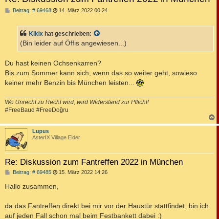
B
Beitrag: # 69468
14. März 2022 00:24
e
i
t
Kikix
hat geschrieben:
r
a
(Bin leider auf Öffis angewiesen...)
g
Du hast keinen Ochsenkarren?
Bis zum Sommer kann sich, wenn das so weiter geht, sowieso
keiner mehr Benzin bis München leisten...
Wo Unrecht zu Recht wird, wird Widerstand zur Pflicht!
#FreeBaud #FreeDoğru
c
Lupus
AsterIX Village Elder
Re: Diskussion zum Fantreffen 2022 in München
B
Beitrag: # 69485
15. März 2022 14:26
e
i
Hallo zusammen,
t
r
a
da das Fantreffen direkt bei mir vor der Haustür stattfindet, bin ich
g
auf jeden Fall schon mal beim Festbankett dabei :)