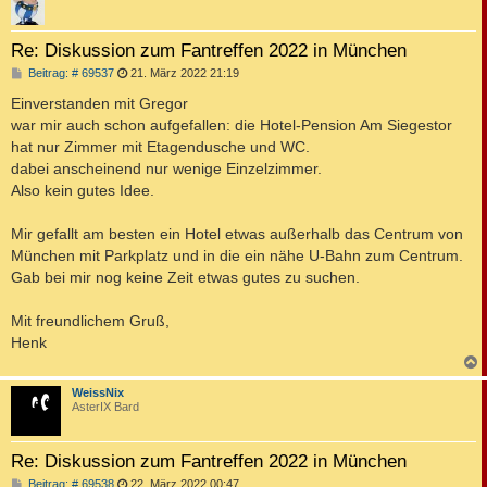
Re: Diskussion zum Fantreffen 2022 in München
B
Beitrag: # 69537
21. März 2022 21:19
e
i
Einverstanden mit Gregor
t
war mir auch schon aufgefallen: die Hotel-Pension Am Siegestor
r
a
hat nur Zimmer mit Etagendusche und WC.
g
dabei anscheinend nur wenige Einzelzimmer.
Also kein gutes Idee.
Mir gefallt am besten ein Hotel etwas außerhalb das Centrum von
München mit Parkplatz und in die ein nähe U-Bahn zum Centrum.
Gab bei mir nog keine Zeit etwas gutes zu suchen.
Mit freundlichem Gruß,
Henk
c
WeissNix
AsterIX Bard
Re: Diskussion zum Fantreffen 2022 in München
B
Beitrag: # 69538
22. März 2022 00:47