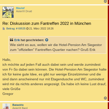
c
Maulaf
AsterIX Druid
Re: Diskussion zum Fantreffen 2022 in München
B
Beitrag: # 69535
21. März 2022 18:26
e
i
t
Erik
hat geschrieben:
r
a
Wie sieht es aus, wollen wir die Hotel-Pension Am Siegestor
g
zum "offiziellen" Fantreffen-Quartier nachen? Gruß Erik
Hallo,
ich möchte auf jeden Fall auch dabei sein und werde zumindest
von Fr-So dabei sein können. Die Hotel-Pension Am Siegestor halte
ich für keine gute Idee, es gibt nur wenige Einzelzimmer und die
sind dann anscheinend nur mit Etagendusche und WC, zumindest
wird mir da nichts anderes angezeigt. Da habe ich keine Lust drauf,
viele Grüße
Gregor
c
Batavirix
AsterIX Bard