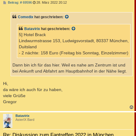
B
Beitrag: # 69596
28. März 2022 20:12
e
i
t
Comedix
hat geschrieben:
r
a
g
Batavirix
hat geschrieben:
5] Hotel Brack
Lindwurmstrasse 153, Ludwigsvorstadt, 80337 München,
Duitsland
- 2 nächte: 158 Euro (Freitag bis Sonntag, Einzelzimmer)
Dann bin ich für das hier. Weil es nahe am Zentrum ist und
bei Ankunft und Abfahrt am Hauptbahnhof in der Nähe liegt.
Hi,
da wäre ich auch für zu haben,
viele Grüße
Gregor
c
Batavirix
AsterIX Bard
Re: Diskussion zum Fantreffen 2022 in München