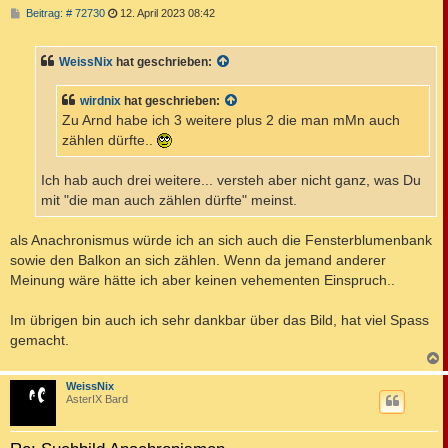
B
Beitrag: # 72730
12. April 2023 08:42
e
i
t
WeissNix
hat geschrieben:
r
a
g
wirdnix
hat geschrieben:
Zu Arnd habe ich 3 weitere plus 2 die man mMn auch
zählen dürfte..
Ich hab auch drei weitere... versteh aber nicht ganz, was Du
mit "die man auch zählen dürfte" meinst.
als Anachronismus würde ich an sich auch die Fensterblumenbank
sowie den Balkon an sich zählen. Wenn da jemand anderer
Meinung wäre hätte ich aber keinen vehementen Einspruch..
Im übrigen bin auch ich sehr dankbar über das Bild, hat viel Spass
gemacht.
c
WeissNix
AsterIX Bard