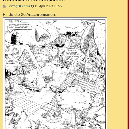
B
Beitrag: # 72714
11. April 2023 16:55
e
i
Finde die 20 Anachronismen.
t
r
a
g