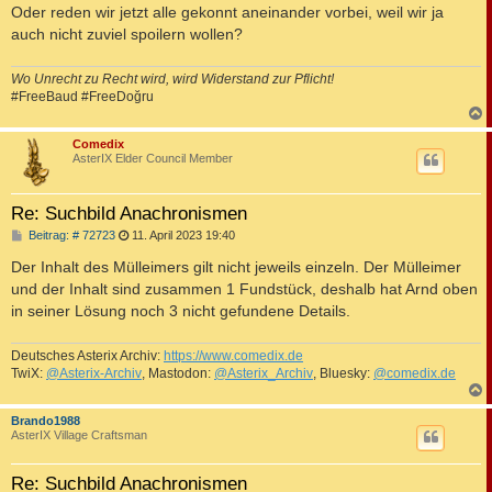
Oder reden wir jetzt alle gekonnt aneinander vorbei, weil wir ja
auch nicht zuviel spoilern wollen?
Wo Unrecht zu Recht wird, wird Widerstand zur Pflicht!
#FreeBaud #FreeDoğru
c
Comedix
AsterIX Elder Council Member
Re: Suchbild Anachronismen
B
Beitrag: # 72723
11. April 2023 19:40
e
i
Der Inhalt des Mülleimers gilt nicht jeweils einzeln. Der Mülleimer
t
und der Inhalt sind zusammen 1 Fundstück, deshalb hat Arnd oben
r
a
in seiner Lösung noch 3 nicht gefundene Details.
g
Deutsches Asterix Archiv:
https://www.comedix.de
TwiX:
@Asterix-Archiv
, Mastodon:
@Asterix_Archiv
, Bluesky:
@comedix.de
c
Brando1988
AsterIX Village Craftsman
Re: Suchbild Anachronismen