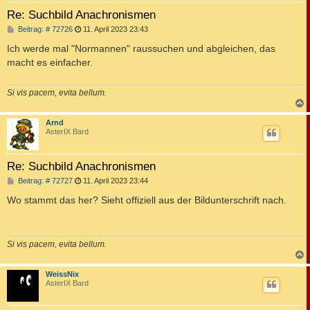
Re: Suchbild Anachronismen
B
Beitrag: # 72726
11. April 2023 23:43
e
i
Ich werde mal "Normannen" raussuchen und abgleichen, das
t
macht es einfacher.
r
a
g
Si vis pacem, evita bellum.
c
Arnd
AsterIX Bard
Re: Suchbild Anachronismen
B
Beitrag: # 72727
11. April 2023 23:44
e
i
Wo stammt das her? Sieht offiziell aus der Bildunterschrift nach.
t
r
a
g
Si vis pacem, evita bellum.
c
WeissNix
AsterIX Bard