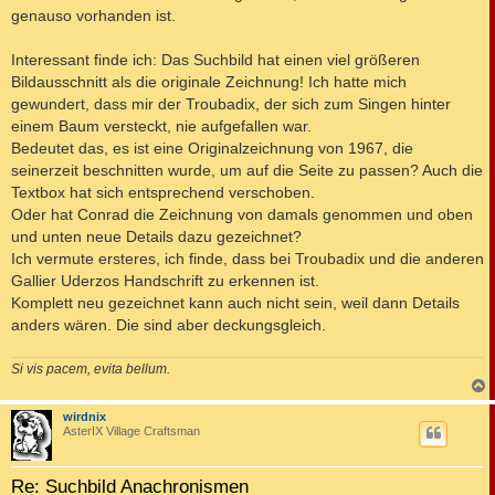
t
genauso vorhanden ist.
r
a
g
Interessant finde ich: Das Suchbild hat einen viel größeren
Bildausschnitt als die originale Zeichnung! Ich hatte mich
gewundert, dass mir der Troubadix, der sich zum Singen hinter
einem Baum versteckt, nie aufgefallen war.
Bedeutet das, es ist eine Originalzeichnung von 1967, die
seinerzeit beschnitten wurde, um auf die Seite zu passen? Auch die
Textbox hat sich entsprechend verschoben.
Oder hat Conrad die Zeichnung von damals genommen und oben
und unten neue Details dazu gezeichnet?
Ich vermute ersteres, ich finde, dass bei Troubadix und die anderen
Gallier Uderzos Handschrift zu erkennen ist.
Komplett neu gezeichnet kann auch nicht sein, weil dann Details
anders wären. Die sind aber deckungsgleich.
Si vis pacem, evita bellum.
c
wirdnix
AsterIX Village Craftsman
Re: Suchbild Anachronismen