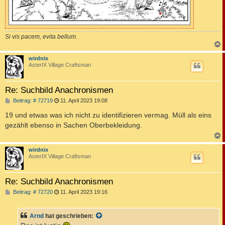
Si vis pacem, evita bellum.
c
wirdnix
AsterIX Village Craftsman
Re: Suchbild Anachronismen
B
Beitrag: # 72719
11. April 2023 19:08
e
i
19 und etwas was ich nicht zu identifizieren vermag. Müll als eins
t
gezählt ebenso in Sachen Oberbekleidung.
r
a
g
c
wirdnix
AsterIX Village Craftsman
Re: Suchbild Anachronismen
B
Beitrag: # 72720
11. April 2023 19:16
e
i
t
Arnd
hat geschrieben:
r
a