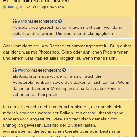
Re: Suchbild Anachronismen
B
Beitrag: # 72731
12. April 2023 13:07
e
i
t
Arnd
hat geschrieben:
r
a
Komplett neu gezeichnet kann auch nicht sein, weil dann
g
Details anders wären. Die sind aber deckungsgleich.
Aber komplettz neu am Rechner zusammengebastelt - Du glaubst
gar nicht, was mit Photoshop, Gimp oder ähnlichen Programmen
und einem Grafiktablett alles möglich ist, wenn mans kann.
wirdnix
hat geschrieben:
als Anachronismus würde ich an sich auch die
Fensterblumenbank sowie den Balkon an sich zählen. Wenn
da jemand anderer Meinung wäre hätte ich aber keinen
vehementen Einspruch.
Ich denke, es geht mehr um Anachronismen, die damals nicht
möglich gewesen wären: der Balkon ist nicht frei überhängend,
sondern vorn abgestützt, wäre also technisch damals nicht
unmöglich gewesen. Ebenso der Blumenkasten.
Anders aber all die technischen Geräte oder aber bestimmte