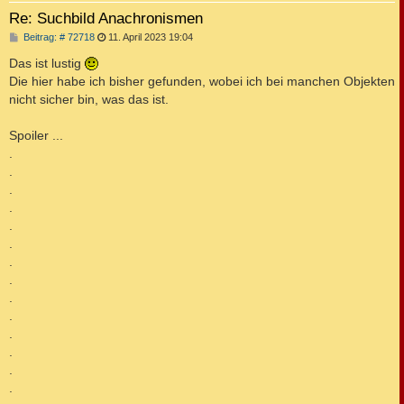
Re: Suchbild Anachronismen
B
Beitrag: # 72718
11. April 2023 19:04
e
i
Das ist lustig
t
Die hier habe ich bisher gefunden, wobei ich bei manchen Objekten
r
a
nicht sicher bin, was das ist.
g
Spoiler ...
.
.
.
.
.
.
.
.
.
.
.
.
.
.