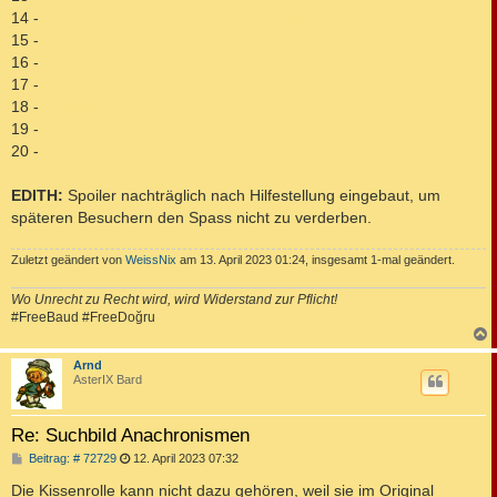
14 -
Haustür mit Glaseinsatz und Briefschlitz
15 -
Fußball
16 -
Basecap
17 -
moderner Besen
18 -
Glasfenster
19 -
zweischaliger Schornstein
20 -
Dachantenne
EDITH:
Spoiler nachträglich nach Hilfestellung eingebaut, um
späteren Besuchern den Spass nicht zu verderben.
Zuletzt geändert von
WeissNix
am 13. April 2023 01:24, insgesamt 1-mal geändert.
Wo Unrecht zu Recht wird, wird Widerstand zur Pflicht!
#FreeBaud #FreeDoğru
c
Arnd
AsterIX Bard
Re: Suchbild Anachronismen
B
Beitrag: # 72729
12. April 2023 07:32
e
i
Die Kissenrolle kann nicht dazu gehören, weil sie im Original