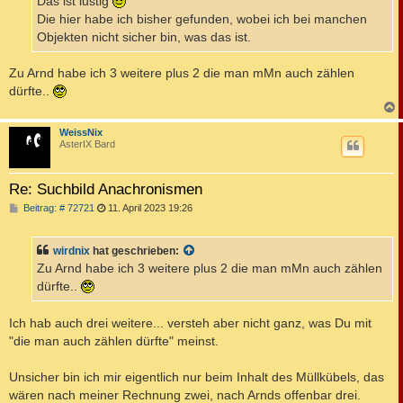
Das ist lustig
g
Die hier habe ich bisher gefunden, wobei ich bei manchen
Objekten nicht sicher bin, was das ist.
Zu Arnd habe ich 3 weitere plus 2 die man mMn auch zählen
dürfte..
c
WeissNix
AsterIX Bard
Re: Suchbild Anachronismen
B
Beitrag: # 72721
11. April 2023 19:26
e
i
t
wirdnix
hat geschrieben:
r
a
Zu Arnd habe ich 3 weitere plus 2 die man mMn auch zählen
g
dürfte..
Ich hab auch drei weitere... versteh aber nicht ganz, was Du mit
"die man auch zählen dürfte" meinst.
Unsicher bin ich mir eigentlich nur beim Inhalt des Müllkübels, das
wären nach meiner Rechnung zwei, nach Arnds offenbar drei.