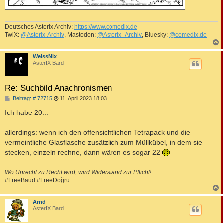
Deutsches Asterix Archiv:
https://www.comedix.de
TwiX:
@Asterix-Archiv
, Mastodon:
@Asterix_Archiv
, Bluesky:
@comedix.de
c
WeissNix
AsterIX Bard
Re: Suchbild Anachronismen
B
Beitrag: # 72715
11. April 2023 18:03
e
i
Ich habe 20...
t
r
a
allerdings: wenn ich den offensichtlichen Tetrapack und die
g
vermeintliche Glasflasche zusätzlich zum Müllkübel, in dem sie
stecken, einzeln rechne, dann wären es sogar 22
Wo Unrecht zu Recht wird, wird Widerstand zur Pflicht!
#FreeBaud #FreeDoğru
c
Arnd
AsterIX Bard