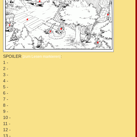
SPOILER
:
[zum Lesen markieren]
1 -
Eiswagen
2 -
Fussgängerüberweg / "Zebrastreifen"
3 -
Rasenmäher
4 -
Herrenjackett mit Krawatte
5 -
Kofferradio
6 -
Wasserhahn
7 -
Dachfenster
8 -
Armbanduhr
9 -
kleine Rakete (wie die aus "Tim § Struppi"?)
10 -
Tennisschläger
11 -
Parkuhr
12 -
Müllkübel mit Inhalt
13 -
Schuhe mit Profilsohle