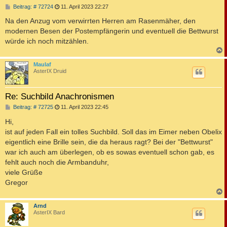
B
Beitrag: # 72724
11. April 2023 22:27
e
i
Na den Anzug vom verwirrten Herren am Rasenmäher, den
t
modernen Besen der Postempfängerin und eventuell die Bettwurst
r
a
würde ich noch mitzählen.
g
c
Maulaf
AsterIX Druid
Re: Suchbild Anachronismen
B
Beitrag: # 72725
11. April 2023 22:45
e
i
Hi,
t
ist auf jeden Fall ein tolles Suchbild. Soll das im Eimer neben Obelix
r
a
eigentlich eine Brille sein, die da heraus ragt? Bei der "Bettwurst"
g
war ich auch am überlegen, ob es sowas eventuell schon gab, es
fehlt auch noch die Armbanduhr,
viele Grüße
Gregor
c
Arnd
AsterIX Bard