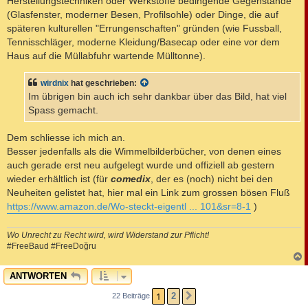
Herstellungstechniken oder Werkstoffe bedingende Gegenstände
(Glasfenster, moderner Besen, Profilsohle) oder Dinge, die auf
späteren kulturellen "Errungenschaften" gründen (wie Fussball,
Tennisschläger, moderne Kleidung/Basecap oder eine vor dem
Haus auf die Müllabfuhr wartende Mülltonne).
wirdnix
hat geschrieben:
Im übrigen bin auch ich sehr dankbar über das Bild, hat viel
Spass gemacht.
Dem schliesse ich mich an.
Besser jedenfalls als die Wimmelbilderbücher, von denen eines
auch gerade erst neu aufgelegt wurde und offiziell ab gestern
wieder erhältlich ist (für
comedix
, der es (noch) nicht bei den
Neuheiten gelistet hat, hier mal ein Link zum grossen bösen Fluß
https://www.amazon.de/Wo-steckt-eigentl ... 101&sr=8-1
)
Wo Unrecht zu Recht wird, wird Widerstand zur Pflicht!
#FreeBaud #FreeDoğru
c
ANTWORTEN
1
2
22 Beiträge
NÄCHSTE