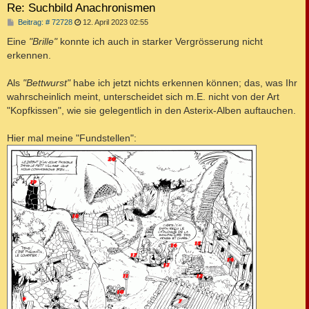
Re: Suchbild Anachronismen
B
Beitrag: # 72728
12. April 2023 02:55
e
i
Eine
"Brille"
konnte ich auch in starker Vergrösserung nicht
t
erkennen.
r
a
g
Als
"Bettwurst"
habe ich jetzt nichts erkennen können; das, was Ihr
wahrscheinlich meint, unterscheidet sich m.E. nicht von der Art
"Kopfkissen", wie sie gelegentlich in den Asterix-Alben auftauchen.
Hier mal meine "Fundstellen":