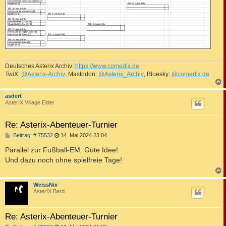
Deutsches Asterix Archiv:
https://www.comedix.de
TwiX:
@Asterix-Archiv
, Mastodon:
@Asterix_Archiv
, Bluesky:
@comedix.de
c
asdert
AsterIX Village Elder
Re: Asterix-Abenteuer-Turnier
B
Beitrag: # 75532
14. Mai 2024 23:04
e
i
Parallel zur Fußball-EM. Gute Idee!
t
Und dazu noch ohne spielfreie Tage!
r
a
g
c
WeissNix
AsterIX Bard
Re: Asterix-Abenteuer-Turnier