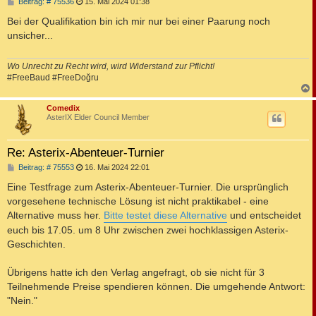
B
Beitrag: # 75536
15. Mai 2024 01:38
e
i
Bei der Qualifikation bin ich mir nur bei einer Paarung noch
t
unsicher...
r
a
g
Wo Unrecht zu Recht wird, wird Widerstand zur Pflicht!
#FreeBaud #FreeDoğru
c
Comedix
AsterIX Elder Council Member
Re: Asterix-Abenteuer-Turnier
B
Beitrag: # 75553
16. Mai 2024 22:01
e
i
Eine Testfrage zum Asterix-Abenteuer-Turnier. Die ursprünglich
t
vorgesehene technische Lösung ist nicht praktikabel - eine
r
a
Alternative muss her.
Bitte testet diese Alternative
und entscheidet
g
euch bis 17.05. um 8 Uhr zwischen zwei hochklassigen Asterix-
Geschichten.
Übrigens hatte ich den Verlag angefragt, ob sie nicht für 3
Teilnehmende Preise spendieren können. Die umgehende Antwort:
"Nein."