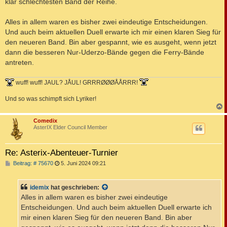
klar schlechtesten Band der Reihe.
Alles in allem waren es bisher zwei eindeutige Entscheidungen.
Und auch beim aktuellen Duell erwarte ich mir einen klaren Sieg für
den neueren Band. Bin aber gespannt, wie es ausgeht, wenn jetzt
dann die besseren Nur-Uderzo-Bände gegen die Ferry-Bände
antreten.
wuff! wuff! JAUL? JÅUL! GRRRØØØÅÅRRR!
Und so was schimpft sich Lyriker!
c
Comedix
AsterIX Elder Council Member
Re: Asterix-Abenteuer-Turnier
B
Beitrag: # 75670
5. Juni 2024 09:21
e
i
t
idemix
hat geschrieben:
r
a
Alles in allem waren es bisher zwei eindeutige
g
Entscheidungen. Und auch beim aktuellen Duell erwarte ich
mir einen klaren Sieg für den neueren Band. Bin aber