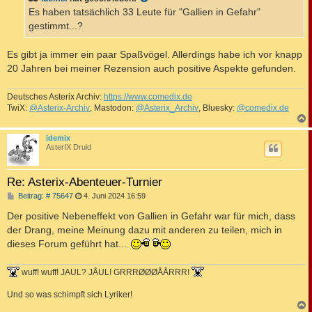
r
a
Es haben tatsächlich 33 Leute für "Gallien in Gefahr"
g
gestimmt...?
Es gibt ja immer ein paar Spaßvögel. Allerdings habe ich vor knapp
20 Jahren bei meiner Rezension auch positive Aspekte gefunden.
Deutsches Asterix Archiv:
https://www.comedix.de
TwiX:
@Asterix-Archiv
, Mastodon:
@Asterix_Archiv
, Bluesky:
@comedix.de
c
idemix
AsterIX Druid
Re: Asterix-Abenteuer-Turnier
B
Beitrag: # 75647
4. Juni 2024 16:59
e
i
Der positive Nebeneffekt von Gallien in Gefahr war für mich, dass
t
der Drang, meine Meinung dazu mit anderen zu teilen, mich in
r
a
dieses Forum geführt hat...
g
wuff! wuff! JAUL? JÅUL! GRRRØØØÅÅRRR!
Und so was schimpft sich Lyriker!