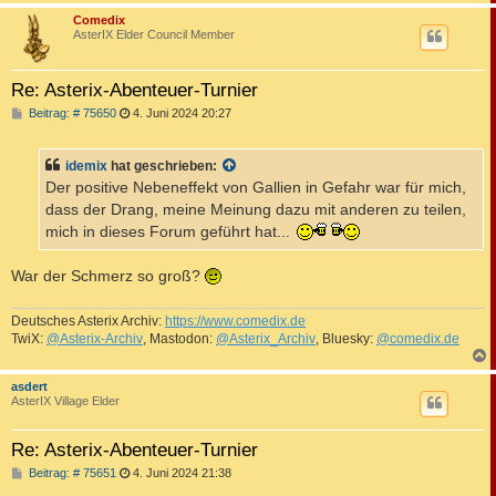
c
Comedix
AsterIX Elder Council Member
Re: Asterix-Abenteuer-Turnier
B
Beitrag: # 75650
4. Juni 2024 20:27
e
i
t
idemix
hat geschrieben:
r
a
Der positive Nebeneffekt von Gallien in Gefahr war für mich,
g
dass der Drang, meine Meinung dazu mit anderen zu teilen,
mich in dieses Forum geführt hat...
War der Schmerz so groß?
Deutsches Asterix Archiv:
https://www.comedix.de
TwiX:
@Asterix-Archiv
, Mastodon:
@Asterix_Archiv
, Bluesky:
@comedix.de
c
asdert
AsterIX Village Elder
Re: Asterix-Abenteuer-Turnier
B
Beitrag: # 75651
4. Juni 2024 21:38
e