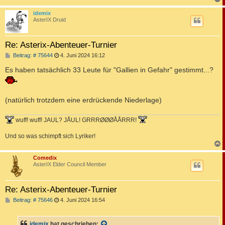
c
idemix
AsterIX Druid
Re: Asterix-Abenteuer-Turnier
B
Beitrag: # 75644
4. Juni 2024 16:12
e
i
Es haben tatsächlich 33 Leute für "Gallien in Gefahr" gestimmt...?
t
r
a
g
(natürlich trotzdem eine erdrückende Niederlage)
wuff! wuff! JAUL? JÅUL! GRRRØØØÅÅRRR!
Und so was schimpft sich Lyriker!
c
Comedix
AsterIX Elder Council Member
Re: Asterix-Abenteuer-Turnier
B
Beitrag: # 75646
4. Juni 2024 16:54
e
i
t
idemix
hat geschrieben: