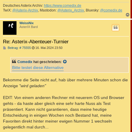
Deutsches Asterix Archiv:
https://www.comedix.de
TwiX:
@Asterix-Archiv
, Mastodon:
@Asterix_Archiv
, Bluesky:
@comedix.de
c
WeissNix
AsterIX Bard
Re: Asterix-Abenteuer-Turnier
B
Beitrag: # 75555
16. Mai 2024 23:50
e
i
t
Comedix
hat geschrieben:
r
a
Bitte testet diese Alternative
g
Bekomme die Seite nicht auf, hab über mehrere Minuten schon die
Anzeige
"wird geladen"
EDIT: Von einem anderen Rechner mit neuerem OS und Browser
gehts - da haste aber gleich eine sehr harte Nuss als Test
präsentiert. Kann nicht garantieren, dass meine heutige
Entscheidung in einigen Wochen noch Bestand hat, meine
Favoriten direkt hinter meiner ewigen Nummer 1 wechseln
gelegentlich mal durch...