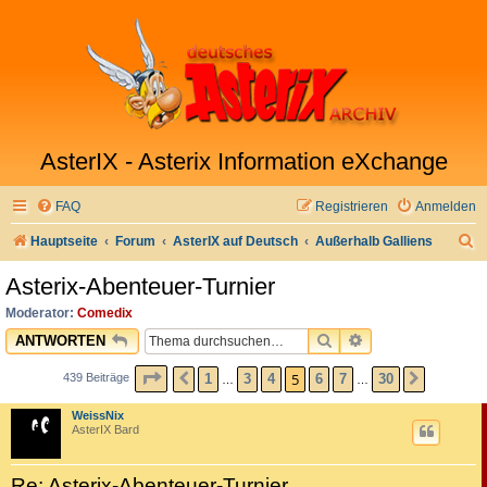
AsterIX - Asterix Information eXchange
FAQ
Registrieren
Anmelden
S
Hauptseite
Forum
AsterIX auf Deutsch
Außerhalb Galliens
u
Asterix-Abenteuer-Turnier
c
Moderator:
Comedix
h
SUCHE
ERWEITERTE SU
ANTWORTEN
e
SEITE
5
VON
30
5
1
3
4
6
7
30
439 Beiträge
VORHERIGE
NÄCHST
…
…
WeissNix
AsterIX Bard
Re: Asterix-Abenteuer-Turnier