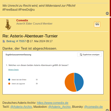
Wo Unrecht zu Recht wird, wird Widerstand zur Pflicht!
#FreeBaud #FreeDoğru
c
Comedix
AsterIX Elder Council Member
Re: Asterix-Abenteuer-Turnier
B
Beitrag: # 75557
17. Mai 2024 09:17
e
i
Danke, der Test ist abgeschlossen.
t
r
a
g
Deutsches Asterix Archiv:
https://www.comedix.de
TwiX:
@Asterix-Archiv
, Mastodon:
@Asterix_Archiv
, Bluesky:
@comedix.de