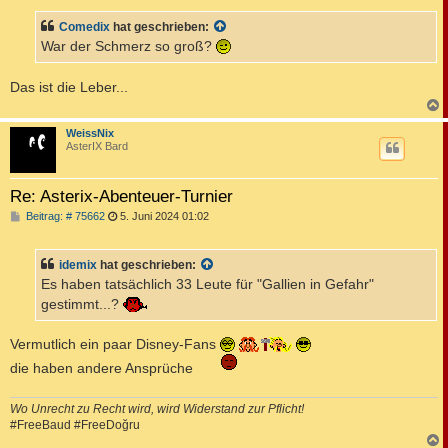
i
t
Comedix
hat geschrieben:
r
a
War der Schmerz so groß?
g
Das ist die Leber...
c
WeissNix
AsterIX Bard
Re: Asterix-Abenteuer-Turnier
B
Beitrag: # 75662
5. Juni 2024 01:02
e
i
t
idemix
hat geschrieben:
r
a
Es haben tatsächlich 33 Leute für "Gallien in Gefahr"
g
gestimmt...?
Vermutlich ein paar Disney-Fans
die haben andere Ansprüche
Wo Unrecht zu Recht wird, wird Widerstand zur Pflicht!
#FreeBaud #FreeDoğru