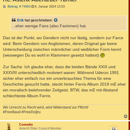
B
Beitrag: # 74963
6. Januar 2024 13:03
e
i
t
Erik
hat geschrieben:
r
a
...eher wenige Fans (also Faninnen) hat.
g
Das ist der Punkt, wo Gendern nicht nur lästig, sondern zur Farce
wird: Beim Gendern von Anglizismen, deren Original gar keine
Unterscheidung zwischen männlicher und weiblicher Form kennt
(weswegen Du es wohl in Klammern gesetzt hattest)
Zur Sache: Ich glaube eher, dass die beiden Bände XXIX und
XXXVIII unterschiedlich motiviert waren: Während Uderzo 1991
sicher eher einfach nur ein unverbrauchtes Thema für eine
Geschichte gesucht hatte, steckt hinter Ferris Album 2019 mE eher
ein moralisch-belehrender Zeitgeist. BTW, das mE mit Abstand
schlechteste Album Ferris.
Wo Unrecht zu Recht wird, wird Widerstand zur Pflicht!
#FreeBaud #FreeDoğru
c
Comedix
AsterIX Elder Council Member