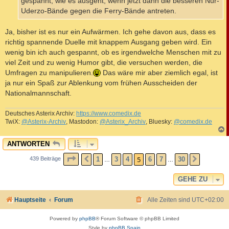
gespannt, wie es ausgeht, wenn jetzt dann die besseren Nur-
Uderzo-Bände gegen die Ferry-Bände antreten.
Ja, bisher ist es nur ein Aufwärmen. Ich gehe davon aus, dass es
richtig spannende Duelle mit knappem Ausgang geben wird. Ein
wenig bin ich auch gespannt, ob es irgendwelche Menschen mit zu
viel Zeit und zu wenig Humor gibt, die versuchen werden, die
Umfragen zu manipulieren.
Das wäre mir aber ziemlich egal, ist
ja nur ein Spaß zur Ablenkung vom frühen Ausscheiden der
Nationalmannschaft.
Deutsches Asterix Archiv:
https://www.comedix.de
TwiX:
@Asterix-Archiv
, Mastodon:
@Asterix_Archiv
, Bluesky:
@comedix.de
c
ANTWORTEN
SEITE
5
VON
30
5
1
3
4
6
7
30
439 Beiträge
VORHERIGE
NÄCHST
…
…
GEHE ZU
Hauptseite
Forum
Alle Zeiten sind
UTC+02:00
Powered by
phpBB
® Forum Software © phpBB Limited
Style by
phpBB Spain