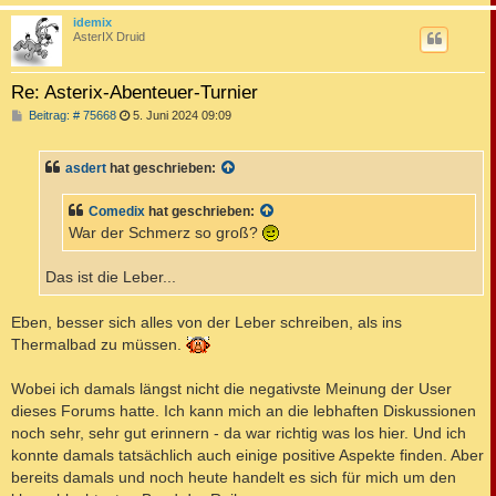
c
idemix
AsterIX Druid
Re: Asterix-Abenteuer-Turnier
B
Beitrag: # 75668
5. Juni 2024 09:09
e
i
t
asdert
hat geschrieben:
r
a
g
Comedix
hat geschrieben:
War der Schmerz so groß?
Das ist die Leber...
Eben, besser sich alles von der Leber schreiben, als ins
Thermalbad zu müssen.
Wobei ich damals längst nicht die negativste Meinung der User
dieses Forums hatte. Ich kann mich an die lebhaften Diskussionen
noch sehr, sehr gut erinnern - da war richtig was los hier. Und ich
konnte damals tatsächlich auch einige positive Aspekte finden. Aber
bereits damals und noch heute handelt es sich für mich um den