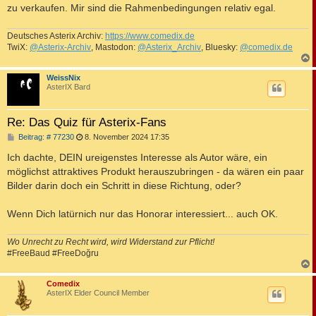
zu verkaufen. Mir sind die Rahmenbedingungen relativ egal.
Deutsches Asterix Archiv:
https://www.comedix.de
TwiX:
@Asterix-Archiv
, Mastodon:
@Asterix_Archiv
, Bluesky:
@comedix.de
c
WeissNix
AsterIX Bard
Re: Das Quiz für Asterix-Fans
B
Beitrag: # 77230
8. November 2024 17:35
e
i
Ich dachte, DEIN ureigenstes Interesse als Autor wäre, ein
t
möglichst attraktives Produkt herauszubringen - da wären ein paar
r
a
Bilder darin doch ein Schritt in diese Richtung, oder?
g
Wenn Dich latürnich nur das Honorar interessiert... auch OK.
Wo Unrecht zu Recht wird, wird Widerstand zur Pflicht!
#FreeBaud #FreeDoğru
c
Comedix
AsterIX Elder Council Member