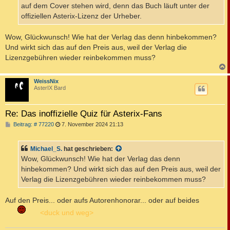
g
auf dem Cover stehen wird, denn das Buch läuft unter der
offiziellen Asterix-Lizenz der Urheber.
Wow, Glückwunsch! Wie hat der Verlag das denn hinbekommen?
Und wirkt sich das auf den Preis aus, weil der Verlag die
Lizenzgebühren wieder reinbekommen muss?
c
WeissNix
AsterIX Bard
Re: Das inoffizielle Quiz für Asterix-Fans
B
Beitrag: # 77220
7. November 2024 21:13
e
i
t
Michael_S.
hat geschrieben:
r
a
Wow, Glückwunsch! Wie hat der Verlag das denn
g
hinbekommen? Und wirkt sich das auf den Preis aus, weil der
Verlag die Lizenzgebühren wieder reinbekommen muss?
Auf den Preis... oder aufs Autorenhonorar... oder auf beides
<duck und weg>