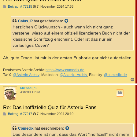
B
Beitrag: # 77215
7. November 2024 17:53
e
i
t
Caius_P
hat geschrieben:
r
a
Herzlichen Glückwunsch - auch wenn ich nicht ganz
g
verstehe, wieso auf einem offiziell lizenzierten Buch nicht der
klassische Schriftzug erscheint. Oder ist das nur ein
vorläufiges Cover?
Ah, gute Frage. Ist mir in der ersten Euphorie gar nicht aufgefallen.
Deutsches Asterix Archiv:
https://www.comedix.de
TwiX:
@Asterix-Archiv
, Mastodon:
@Asterix_Archiv
, Bluesky:
@comedix.de
c
Michael_S.
AsterIX Druid
Re: Das inoffizielle Quiz für Asterix-Fans
B
Beitrag: # 77217
7. November 2024 20:19
e
i
t
Comedix
hat geschrieben:
r
a
Das Besondere ist nun, dass das Wort "inoffiziell" nicht mehr