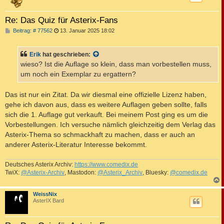
Re: Das Quiz für Asterix-Fans
B
Beitrag: # 77562
13. Januar 2025 18:02
e
i
t
Erik
hat geschrieben:
r
a
wieso? Ist die Auflage so klein, dass man vorbestellen muss,
g
um noch ein Exemplar zu ergattern?
Das ist nur ein Zitat. Da wir diesmal eine offizielle Lizenz haben,
gehe ich davon aus, dass es weitere Auflagen geben sollte, falls
sich die 1. Auflage gut verkauft. Bei meinem Post ging es um die
Vorbestellungen. Ich versuche nämlich gleichzeitig dem Verlag das
Asterix-Thema so schmackhaft zu machen, dass er auch an
anderer Asterix-Literatur Interesse bekommt.
Deutsches Asterix Archiv:
https://www.comedix.de
TwiX:
@Asterix-Archiv
, Mastodon:
@Asterix_Archiv
, Bluesky:
@comedix.de
c
WeissNix
AsterIX Bard