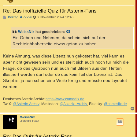
Re: Das inoffizielle Quiz für Asterix-Fans
B
Beitrag: # 77226
8. November 2024 12:46
e
i
t
WeissNix
hat geschrieben:
r
a
Ein Geben und Nehmen, da scheint sich auf der
g
Rechteinhhaberseite etwas getan zu haben.
Keine Ahnung, was diese Lizenz nun gekostet hat, viel kann es
aber nicht gewesen sein und es stellt sich auch noch für mich die
Frage, ob das Quizbuch nun auch mit Bildern aus den Heften
illustriert werden darf oder ob das kein Teil der Lizenz ist. Das
Skript ist ja nun schon eine Weile fertig und müsste neu layoutet
werden.
Deutsches Asterix Archiv:
https://www.comedix.de
TwiX:
@Asterix-Archiv
, Mastodon:
@Asterix_Archiv
, Bluesky:
@comedix.de
c
WeissNix
AsterIX Bard
Re: Das Quiz für Asterix-Fans