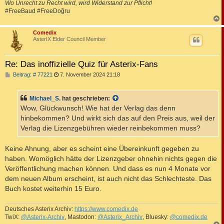
Wo Unrecht zu Recht wird, wird Widerstand zur Pflicht!
#FreeBaud #FreeDoğru
c
Comedix
AsterIX Elder Council Member
Re: Das inoffizielle Quiz für Asterix-Fans
B
Beitrag: # 77221
7. November 2024 21:18
e
i
t
Michael_S.
hat geschrieben:
r
a
Wow, Glückwunsch! Wie hat der Verlag das denn
g
hinbekommen? Und wirkt sich das auf den Preis aus, weil der
Verlag die Lizenzgebühren wieder reinbekommen muss?
Keine Ahnung, aber es scheint eine Übereinkunft gegeben zu
haben. Womöglich hätte der Lizenzgeber ohnehin nichts gegen die
Veröffentlichung machen können. Und dass es nun 4 Monate vor
dem neuen Album erscheint, ist auch nicht das Schlechteste. Das
Buch kostet weiterhin 15 Euro.
Deutsches Asterix Archiv:
https://www.comedix.de
TwiX:
@Asterix-Archiv
, Mastodon:
@Asterix_Archiv
, Bluesky:
@comedix.de