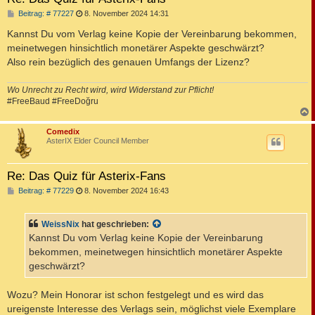
B
Beitrag: # 77227
8. November 2024 14:31
e
i
Kannst Du vom Verlag keine Kopie der Vereinbarung bekommen,
t
meinetwegen hinsichtlich monetärer Aspekte geschwärzt?
r
a
Also rein bezüglich des genauen Umfangs der Lizenz?
g
Wo Unrecht zu Recht wird, wird Widerstand zur Pflicht!
#FreeBaud #FreeDoğru
c
Comedix
AsterIX Elder Council Member
Re: Das Quiz für Asterix-Fans
B
Beitrag: # 77229
8. November 2024 16:43
e
i
t
WeissNix
hat geschrieben:
r
a
Kannst Du vom Verlag keine Kopie der Vereinbarung
g
bekommen, meinetwegen hinsichtlich monetärer Aspekte
geschwärzt?
Wozu? Mein Honorar ist schon festgelegt und es wird das
ureigenste Interesse des Verlags sein, möglichst viele Exemplare