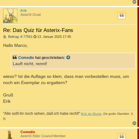
c
Erik
AsterIX Druid
Re: Das Quiz für Asterix-Fans
B
Beitrag: # 77561
13. Januar 2025 17:45
e
i
Hallo Marco,
t
r
a
Comedix
hat geschrieben:
g
Lauft nicht, rennt!
wieso? Ist die Auflage so klein, dass man vorbestellen muss, um
noch ein Exemplar zu ergattern?
Gruß
Erik
"Alle sollt ihr noch sehen, daß ich habe recht!"
(
Erik der Blonde
,
Die große Überfahrt
, S.
5)
c
Comedix
AsterIX Elder Council Member