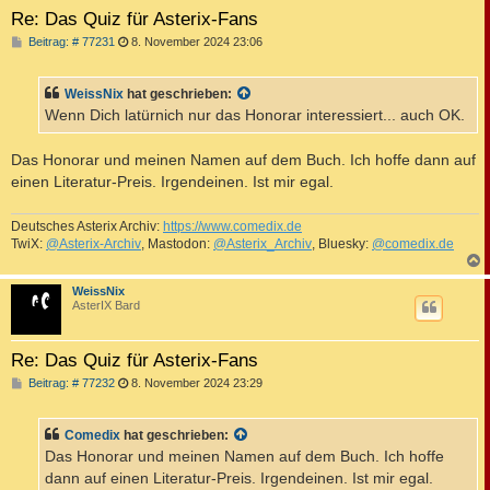
Re: Das Quiz für Asterix-Fans
B
Beitrag: # 77231
8. November 2024 23:06
e
i
t
WeissNix
hat geschrieben:
r
a
Wenn Dich latürnich nur das Honorar interessiert... auch OK.
g
Das Honorar und meinen Namen auf dem Buch. Ich hoffe dann auf
einen Literatur-Preis. Irgendeinen. Ist mir egal.
Deutsches Asterix Archiv:
https://www.comedix.de
TwiX:
@Asterix-Archiv
, Mastodon:
@Asterix_Archiv
, Bluesky:
@comedix.de
c
WeissNix
AsterIX Bard
Re: Das Quiz für Asterix-Fans
B
Beitrag: # 77232
8. November 2024 23:29
e
i
t
Comedix
hat geschrieben:
r
a
Das Honorar und meinen Namen auf dem Buch. Ich hoffe
g
dann auf einen Literatur-Preis. Irgendeinen. Ist mir egal.