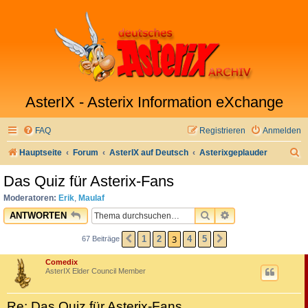
AsterIX - Asterix Information eXchange
FAQ
Registrieren
Anmelden
S
Hauptseite
Forum
AsterIX auf Deutsch
Asterixgeplauder
u
Das Quiz für Asterix-Fans
c
Moderatoren:
Erik
,
Maulaf
h
SUCHE
ERWEITERTE SU
ANTWORTEN
e
3
1
2
4
5
67 Beiträge
VORHERIGE
NÄCHSTE
Comedix
AsterIX Elder Council Member
Re: Das Quiz für Asterix-Fans