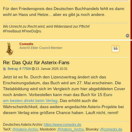
Für den Friedenspreis des Deutschen Buchhandels fehlt es dann
wohl an Hass und Hetze... aber es gibt ja noch andere.
Wo Unrecht zu Recht wird, wird Widerstand zur Pflicht!
#FreeBaud #FreeDoğru
c
Comedix
AsterIX Elder Council Member
Re: Das Quiz für Asterix-Fans
B
Beitrag: # 77556
13. Januar 2025 10:31
e
i
Jetzt ist es fix. Durch den Lizenzvertrag ändert sich das
t
Erscheinungsdatum, das Buch wird am 27. Mai erscheinen. Die
r
a
Titelabbildung wird sich im Vergleich zum hier abgebildeten Cover
g
noch ändern. Vorbestellen kann man das Buch für 15 Euro
am besten direkt beim Verlag
. Das erhöht auch die
Wahrscheinlichkeit, dass weitere angedachte Asterix-Projekte bei
diesem Verlag eine größere Chance haben. Lauft nicht, rennt!
Deutsches Asterix Archiv:
https://www.comedix.de
TwiX:
@Asterix-Archiv
, Mastodon:
@Asterix_Archiv
, Bluesky:
@comedix.de