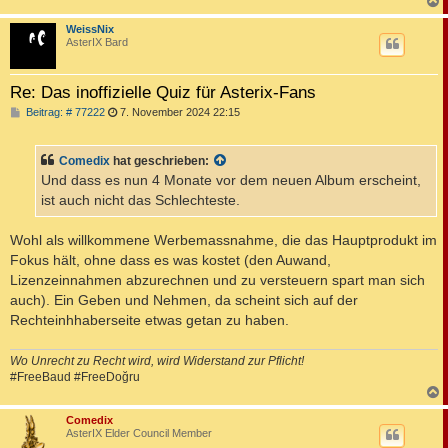
c
WeissNix
AsterIX Bard
Re: Das inoffizielle Quiz für Asterix-Fans
B
Beitrag: # 77222
7. November 2024 22:15
e
i
t
Comedix
hat geschrieben:
r
a
Und dass es nun 4 Monate vor dem neuen Album erscheint,
g
ist auch nicht das Schlechteste.
Wohl als willkommene Werbemassnahme, die das Hauptprodukt im
Fokus hält, ohne dass es was kostet (den Auwand,
Lizenzeinnahmen abzurechnen und zu versteuern spart man sich
auch). Ein Geben und Nehmen, da scheint sich auf der
Rechteinhhaberseite etwas getan zu haben.
Wo Unrecht zu Recht wird, wird Widerstand zur Pflicht!
#FreeBaud #FreeDoğru
c
Comedix
AsterIX Elder Council Member