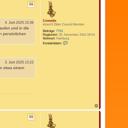
c
h
o
b
e
Comedix
n
4. Juni 2025 15:36
AsterIX Elder Council Member
ufen und in die
Beiträge:
7753
n persönlichen
Registriert:
20. November 2001 09:54
Wohnort:
Hamburg
K
Kontaktdaten:
o
n
t
a
k
3. Juni 2025 13:22
t
 in etwa einem
d
a
t
e
n
v
o
n
C
o
m
N
e
a
d
c
i
h
x
o
b