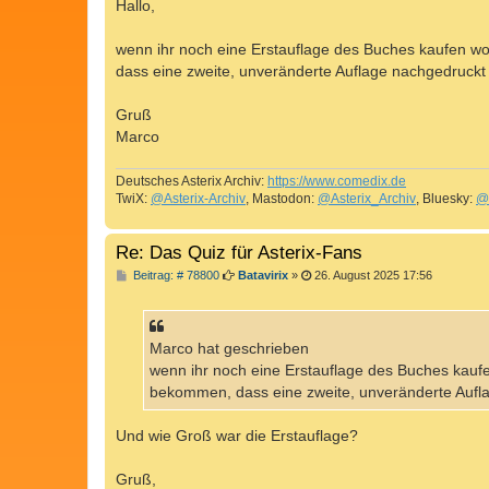
i
Hallo,
t
r
a
wenn ihr noch eine Erstauflage des Buches kaufen wo
g
dass eine zweite, unveränderte Auflage nachgedruckt 
Gruß
Marco
Deutsches Asterix Archiv:
https://www.comedix.de
TwiX:
@Asterix-Archiv
, Mastodon:
@Asterix_Archiv
, Bluesky:
@
Re: Das Quiz für Asterix-Fans
B
Beitrag: # 78800
Batavirix
»
26. August 2025 17:56
e
i
t
r
a
Marco hat geschrieben
g
wenn ihr noch eine Erstauflage des Buches kaufe
bekommen, dass eine zweite, unveränderte Aufla
Und wie Groß war die Erstauflage?
Gruß,