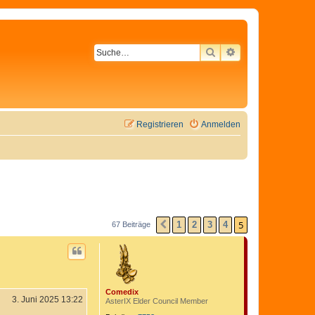
SUCHE
ERWEITERTE SU
Registrieren
Anmelden
5
1
2
3
4
67 Beiträge
VORHERIGE
Comedix
3. Juni 2025 13:22
AsterIX Elder Council Member