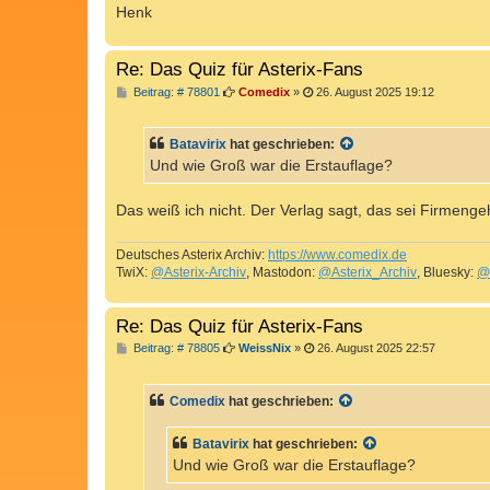
Henk
Re: Das Quiz für Asterix-Fans
B
Beitrag: # 78801
Comedix
»
26. August 2025 19:12
e
i
t
Batavirix
hat geschrieben:
r
a
Und wie Groß war die Erstauflage?
g
Das weiß ich nicht. Der Verlag sagt, das sei Firmeng
Deutsches Asterix Archiv:
https://www.comedix.de
TwiX:
@Asterix-Archiv
, Mastodon:
@Asterix_Archiv
, Bluesky:
@
Re: Das Quiz für Asterix-Fans
B
Beitrag: # 78805
WeissNix
»
26. August 2025 22:57
e
i
t
Comedix
hat geschrieben:
r
a
g
Batavirix
hat geschrieben:
Und wie Groß war die Erstauflage?