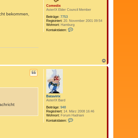
e
Comedix
n
AsterIX Elder Council Member
richt bekommen,
Beiträge:
7753
Registriert:
20. November 2001 09:54
Wohnort:
Hamburg
K
Kontaktdaten:
o
n
t
a
k
t
d
N
a
t
a
e
c
n
h
v
o
o
b
n
e
C
n
o
Batavirix
m
AsterIX Bard
e
achricht
d
Beiträge:
948
i
Registriert:
14. März 2008 16:46
x
Wohnort:
Forum Hadriani
K
Kontaktdaten:
o
n
t
a