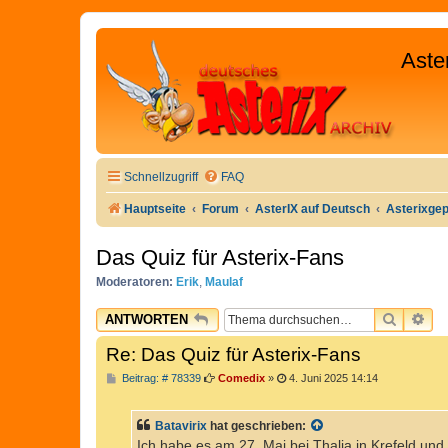
Aste
Schnellzugriff
FAQ
Hauptseite
Forum
AsterIX auf Deutsch
Asterixge
Das Quiz für Asterix-Fans
Moderatoren:
Erik
,
Maulaf
SUCHE
ER
ANTWORTEN
Re: Das Quiz für Asterix-Fans
B
Beitrag: # 78339
Comedix
»
4. Juni 2025 14:14
e
i
t
Batavirix
hat geschrieben:
r
a
Ich habe es am 27. Mai bei Thalia in Krefeld und