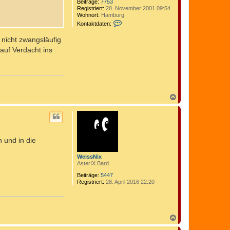
Beiträge:
7753
Registriert:
20. November 2001 09:54
Wohnort:
Hamburg
K
Kontaktdaten:
o
n
 nicht zwangsläufig
t
a
 auf Verdacht ins
k
t
d
a
t
e
n
N
v
a
o
c
n
h
C
o
o
b
m
 und in die
e
e
n
d
i
WeissNix
x
AsterIX Bard
Beiträge:
5447
Registriert:
28. April 2016 22:20
N
a