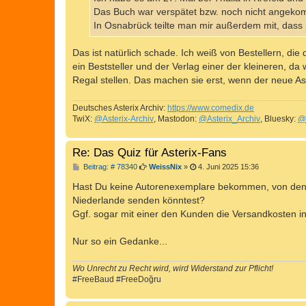
g
Das Buch war verspätet bzw. noch nicht angekomm
In Osnabrück teilte man mir außerdem mit, dass 
Das ist natürlich schade. Ich weiß von Bestellern, di
ein Beststeller und der Verlag einer der kleineren, da
Regal stellen. Das machen sie erst, wenn der neue As
Deutsches Asterix Archiv:
https://www.comedix.de
TwiX:
@Asterix-Archiv
, Mastodon:
@Asterix_Archiv
, Bluesky:
@
Re: Das Quiz für Asterix-Fans
B
Beitrag: # 78340
WeissNix
»
4. Juni 2025 15:36
e
i
Hast Du keine Autorenexemplare bekommen, von dene
t
Niederlande senden könntest?
r
a
Ggf. sogar mit einer den Kunden die Versandkosten 
g
Nur so ein Gedanke...
Wo Unrecht zu Recht wird, wird Widerstand zur Pflicht!
#FreeBaud #FreeDoğru