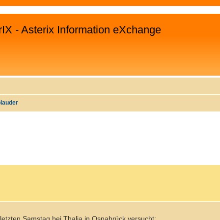
rIX - Asterix Information eXchange
plauder
WEITERTE SUCHE
 letzten Samstag bei Thalia in Osnabrück versucht: