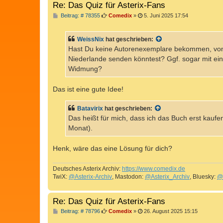
Re: Das Quiz für Asterix-Fans
B
Beitrag: # 78355
Comedix
»
5. Juni 2025 17:54
e
i
t
WeissNix
hat geschrieben:
r
a
Hast Du keine Autorenexemplare bekommen, von 
g
Niederlande senden könntest? Ggf. sogar mit ei
Widmung?
Das ist eine gute Idee!
Batavirix
hat geschrieben:
Das heißt für mich, dass ich das Buch erst kauf
Monat).
Henk, wäre das eine Lösung für dich?
Deutsches Asterix Archiv:
https://www.comedix.de
TwiX:
@Asterix-Archiv
, Mastodon:
@Asterix_Archiv
, Bluesky:
@
Re: Das Quiz für Asterix-Fans
B
Beitrag: # 78796
Comedix
»
26. August 2025 15:15
e