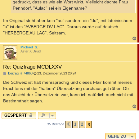
gedruckt, dass es wie ein Wort wirkt. Vielleicht dachte Frau
Penndorf, "Aulac" sei ein Eigenname?
Im Original steht aber kein "au" sondern ein "du", mit lateinischem
"u" ist das "AVBERGE DV LAC". Daraus wurde auf deutsch
"HERBERGE AU LAC". Seltsam.
c
Michael_S.
AsterIX Druid
Re: Quizfrage MCDLXXV
B
Beitrag: # 74863
23. Dezember 2023 20:24
e
i
Die Schweiz ist halt mehrsprachig und dieses Flair kommt meines
t
Erachtens mit der "halben" Übersetzung durchaus gut rüber. Ob
r
a
das Absicht der Übersetzerin war, kann ich natürlich auch nicht mit
g
Bestimmtheit sagen.
c
GESPERRT
3
1
2
35 Beiträge
VORHERIGE
GEHE ZU