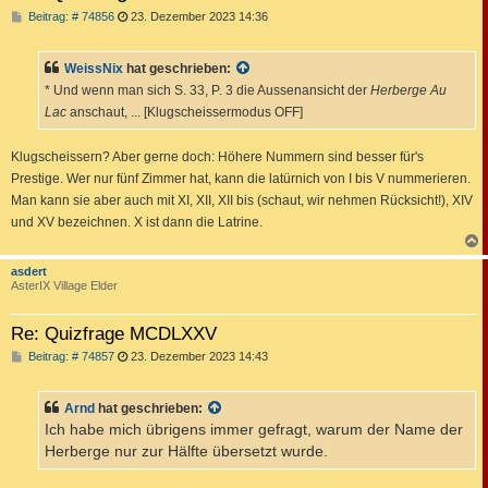
B
Beitrag: # 74856
23. Dezember 2023 14:36
e
i
t
WeissNix
hat geschrieben:
r
a
* Und wenn man sich S. 33, P. 3 die Aussenansicht der
Herberge Au
g
Lac
anschaut, ... [Klugscheissermodus OFF]
Klugscheissern? Aber gerne doch: Höhere Nummern sind besser für's
Prestige. Wer nur fünf Zimmer hat, kann die latürnich von I bis V nummerieren.
Man kann sie aber auch mit XI, XII, XII bis (schaut, wir nehmen Rücksicht!), XIV
und XV bezeichnen. X ist dann die Latrine.
c
asdert
AsterIX Village Elder
Re: Quizfrage MCDLXXV
B
Beitrag: # 74857
23. Dezember 2023 14:43
e
i
t
Arnd
hat geschrieben:
r
a
Ich habe mich übrigens immer gefragt, warum der Name der
g
Herberge nur zur Hälfte übersetzt wurde.