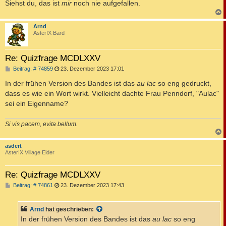
Siehst du, das ist
mir
noch nie aufgefallen.
c
Arnd
AsterIX Bard
Re: Quizfrage MCDLXXV
B
Beitrag: # 74859
23. Dezember 2023 17:01
e
i
In der frühen Version des Bandes ist das
au lac
so eng gedruckt,
t
dass es wie ein Wort wirkt. Vielleicht dachte Frau Penndorf, "Aulac"
r
a
sei ein Eigenname?
g
Si vis pacem, evita bellum.
c
asdert
AsterIX Village Elder
Re: Quizfrage MCDLXXV
B
Beitrag: # 74861
23. Dezember 2023 17:43
e
i
t
Arnd
hat geschrieben:
r
a
In der frühen Version des Bandes ist das
au lac
so eng
g