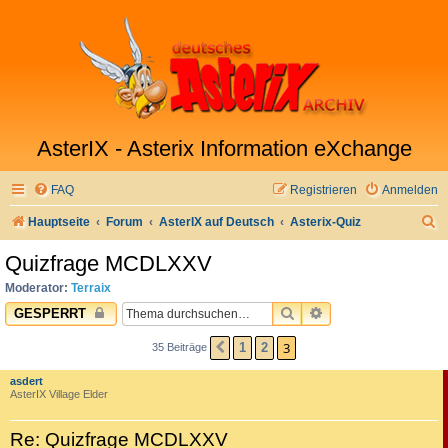
AsterIX - Asterix Information eXchange
FAQ
Registrieren
Anmelden
S
Hauptseite
Forum
AsterIX auf Deutsch
Asterix-Quiz
u
Quizfrage MCDLXXV
c
Moderator:
Terraix
h
SUCHE
ERWEITERTE SUC
GESPERRT
e
3
1
2
35 Beiträge
VORHERIGE
asdert
AsterIX Village Elder
Re: Quizfrage MCDLXXV