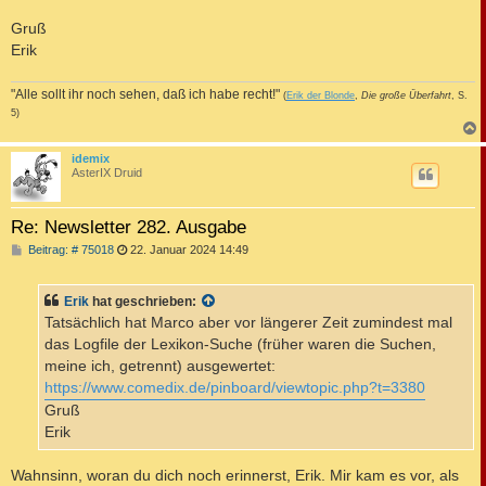
Gruß
Erik
"Alle sollt ihr noch sehen, daß ich habe recht!"
(
Erik der Blonde
,
Die große Überfahrt
, S.
5)
c
idemix
AsterIX Druid
Re: Newsletter 282. Ausgabe
B
Beitrag: # 75018
22. Januar 2024 14:49
e
i
t
Erik
hat geschrieben:
r
a
Tatsächlich hat Marco aber vor längerer Zeit zumindest mal
g
das Logfile der Lexikon-Suche (früher waren die Suchen,
meine ich, getrennt) ausgewertet:
https://www.comedix.de/pinboard/viewtopic.php?t=3380
Gruß
Erik
Wahnsinn, woran du dich noch erinnerst, Erik. Mir kam es vor, als