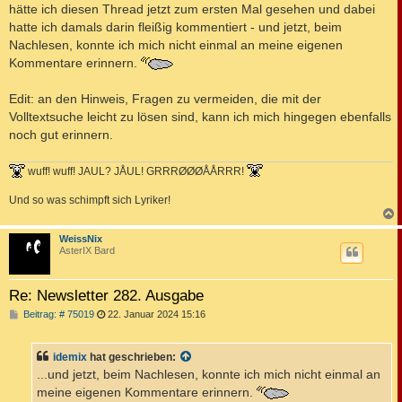
hätte ich diesen Thread jetzt zum ersten Mal gesehen und dabei
hatte ich damals darin fleißig kommentiert - und jetzt, beim
Nachlesen, konnte ich mich nicht einmal an meine eigenen
Kommentare erinnern.
Edit: an den Hinweis, Fragen zu vermeiden, die mit der
Volltextsuche leicht zu lösen sind, kann ich mich hingegen ebenfalls
noch gut erinnern.
wuff! wuff! JAUL? JÅUL! GRRRØØØÅÅRRR!
Und so was schimpft sich Lyriker!
c
WeissNix
AsterIX Bard
Re: Newsletter 282. Ausgabe
B
Beitrag: # 75019
22. Januar 2024 15:16
e
i
t
idemix
hat geschrieben:
r
a
...und jetzt, beim Nachlesen, konnte ich mich nicht einmal an
g
meine eigenen Kommentare erinnern.