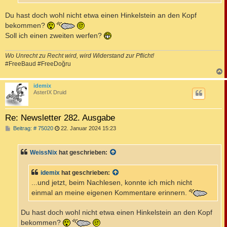
Du hast doch wohl nicht etwa einen Hinkelstein an den Kopf
bekommen?
Soll ich einen zweiten werfen?
Wo Unrecht zu Recht wird, wird Widerstand zur Pflicht!
#FreeBaud #FreeDoğru
c
idemix
AsterIX Druid
Re: Newsletter 282. Ausgabe
B
Beitrag: # 75020
22. Januar 2024 15:23
e
i
t
WeissNix
hat geschrieben:
r
a
g
idemix
hat geschrieben:
...und jetzt, beim Nachlesen, konnte ich mich nicht
einmal an meine eigenen Kommentare erinnern.
Du hast doch wohl nicht etwa einen Hinkelstein an den Kopf
bekommen?