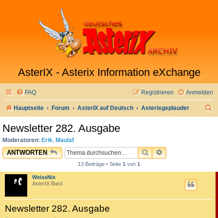
AsterIX - Asterix Information eXchange
FAQ
Registrieren
Anmelden
S
Hauptseite
Forum
AsterIX auf Deutsch
Asterixgeplauder
u
Newsletter 282. Ausgabe
c
Moderatoren:
Erik
,
Maulaf
h
SUCHE
ERWEITERTE SU
ANTWORTEN
e
13 Beiträge • Seite
1
von
1
WeissNix
AsterIX Bard
Newsletter 282. Ausgabe