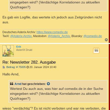
eingegeben wird? (Verdächtige Korrelationen zu aktuellen
Quizfragen?)
Es gab ein Logfile, das wertete ich jedoch aus Zeitgründen nicht
aus.
Deutsches Asterix Archiv:
https://www.comedix.de
TwiX:
@Asterix-Archiv
, Mastodon:
@Asterix_Archiv
, Bluesky:
@comedix.de
c
Erik
AsterIX Druid
Re: Newsletter 282. Ausgabe
B
Beitrag: # 75005
20. Januar 2024 10:40
e
i
Hallo Arnd,
t
r
a
Arnd
hat geschrieben:
g
Wertest Du auch aus, was hier auf comedix.de in der Suche
eingegeben wird? (Verdächtige Korrelationen zu aktuellen
Quizfragen?)
wieso "verdächtig"? Es ist nicht verboten und war nie verboten, die