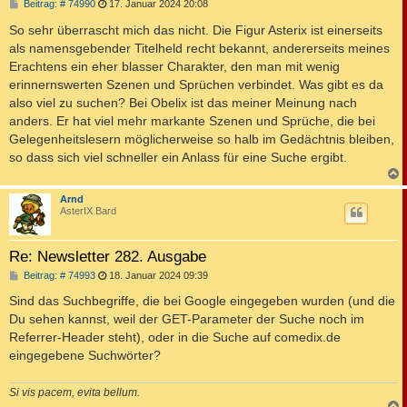
B
Beitrag: # 74990
17. Januar 2024 20:08
e
i
So sehr überrascht mich das nicht. Die Figur Asterix ist einerseits
t
als namensgebender Titelheld recht bekannt, andererseits meines
r
a
Erachtens ein eher blasser Charakter, den man mit wenig
g
erinnernswerten Szenen und Sprüchen verbindet. Was gibt es da
also viel zu suchen? Bei Obelix ist das meiner Meinung nach
anders. Er hat viel mehr markante Szenen und Sprüche, die bei
Gelegenheitslesern möglicherweise so halb im Gedächtnis bleiben,
so dass sich viel schneller ein Anlass für eine Suche ergibt.
c
Arnd
AsterIX Bard
Re: Newsletter 282. Ausgabe
B
Beitrag: # 74993
18. Januar 2024 09:39
e
i
Sind das Suchbegriffe, die bei Google eingegeben wurden (und die
t
Du sehen kannst, weil der GET-Parameter der Suche noch im
r
a
Referrer-Header steht), oder in die Suche auf comedix.de
g
eingegebene Suchwörter?
Si vis pacem, evita bellum.