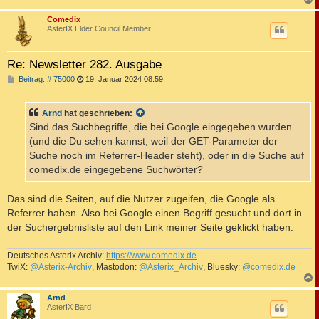
c
Comedix
AsterIX Elder Council Member
Re: Newsletter 282. Ausgabe
B
Beitrag: # 75000
19. Januar 2024 08:59
e
i
t
Arnd
hat geschrieben:
r
a
Sind das Suchbegriffe, die bei Google eingegeben wurden
g
(und die Du sehen kannst, weil der GET-Parameter der
Suche noch im Referrer-Header steht), oder in die Suche auf
comedix.de eingegebene Suchwörter?
Das sind die Seiten, auf die Nutzer zugeifen, die Google als
Referrer haben. Also bei Google einen Begriff gesucht und dort in
der Suchergebnisliste auf den Link meiner Seite geklickt haben.
Deutsches Asterix Archiv:
https://www.comedix.de
TwiX:
@Asterix-Archiv
, Mastodon:
@Asterix_Archiv
, Bluesky:
@comedix.de
c
Arnd
AsterIX Bard