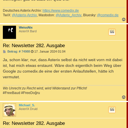
Deutsches Asterix Archiv:
https://www.comedix.de
TwiX:
@Asterix-Archiv
, Mastodon:
@Asterix_Archiv
, Bluesky:
@comedix.de
c
WeissNix
AsterIX Bard
Re: Newsletter 282. Ausgabe
B
Beitrag: # 74988
17. Januar 2024 01:04
e
i
Ja, schon klar; nur, dass Asterix selbst da nicht weit vorn mit dabei
t
ist, hat mich etwas erstaunt. Wäre doch eigentlich beim Weg über
r
a
Google zu comedix.de eine der ersten Anlaufstellen, hätte ich
g
vermutet.
Wo Unrecht zu Recht wird, wird Widerstand zur Pflicht!
#FreeBaud #FreeDoğru
c
Michael_S.
AsterIX Druid
Re: Newsletter 282. Ausgabe