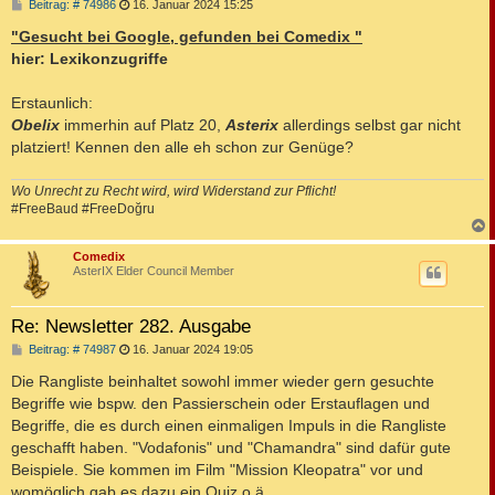
B
Beitrag: # 74986
16. Januar 2024 15:25
e
i
"Gesucht bei Google, gefunden bei Comedix "
t
hier: Lexikonzugriffe
r
a
g
Erstaunlich:
Obelix
immerhin auf Platz 20,
Asterix
allerdings selbst gar nicht
platziert! Kennen den alle eh schon zur Genüge?
Wo Unrecht zu Recht wird, wird Widerstand zur Pflicht!
#FreeBaud #FreeDoğru
c
Comedix
AsterIX Elder Council Member
Re: Newsletter 282. Ausgabe
B
Beitrag: # 74987
16. Januar 2024 19:05
e
i
Die Rangliste beinhaltet sowohl immer wieder gern gesuchte
t
Begriffe wie bspw. den Passierschein oder Erstauflagen und
r
a
Begriffe, die es durch einen einmaligen Impuls in die Rangliste
g
geschafft haben. "Vodafonis" und "Chamandra" sind dafür gute
Beispiele. Sie kommen im Film "Mission Kleopatra" vor und
womöglich gab es dazu ein Quiz o.ä.