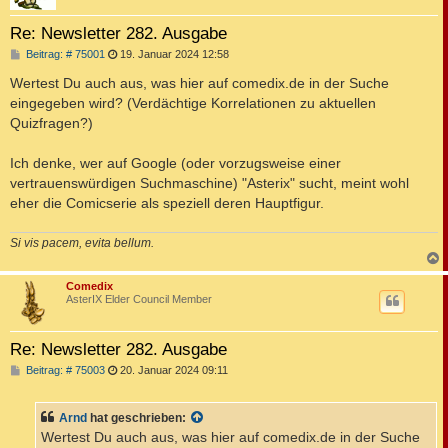
Re: Newsletter 282. Ausgabe
B
Beitrag: # 75001
19. Januar 2024 12:58
e
i
Wertest Du auch aus, was hier auf comedix.de in der Suche
t
eingegeben wird? (Verdächtige Korrelationen zu aktuellen
r
a
Quizfragen?)
g
Ich denke, wer auf Google (oder vorzugsweise einer
vertrauenswürdigen Suchmaschine) "Asterix" sucht, meint wohl
eher die Comicserie als speziell deren Hauptfigur.
Si vis pacem, evita bellum.
c
Comedix
AsterIX Elder Council Member
Re: Newsletter 282. Ausgabe
B
Beitrag: # 75003
20. Januar 2024 09:11
e
i
t
Arnd
hat geschrieben:
r
a
Wertest Du auch aus, was hier auf comedix.de in der Suche
g