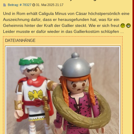
B
Beitrag: # 78327
31. Mai 2025 21:17
e
i
Und in Rom erhält Caligula Minus von Cäsar höchstpersönlich eine
t
Auszeichnung dafür, dass er herausgefunden hat, was für ein
r
a
Geheimnis hinter der Kraft der Gallier steckt. Wie er sich freut
g
Leider musste er dafür wieder in das Gallierkostüm schlüpfen ...
DATEIANHÄNGE