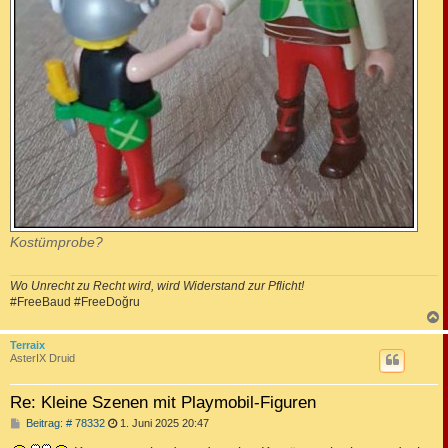
Kostümprobe?
Wo Unrecht zu Recht wird, wird Widerstand zur Pflicht!
#FreeBaud #FreeDoğru
c
Terraix
AsterIX Druid
Re: Kleine Szenen mit Playmobil-Figuren
B
Beitrag: # 78332
1. Juni 2025 20:47
e