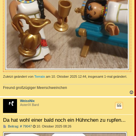
Zuletzt geändert von
Terraix
am 10. Oktober 2025 12:44, insgesamt 1-mal geändert.
Freund großzügiger Meerschweinchen
c
WeissNix
AsterIX Bard
Da hat wohl einer bald noch ein Hühnchen zu rupfen...
B
Beitrag: # 79047
10. Oktober 2025 08:26
e
i