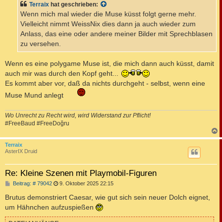
Terraix
hat geschrieben:
r
a
Wenn mich mal wieder die Muse küsst folgt gerne mehr.
g
Vielleicht nimmt WeissNix dies dann ja auch wieder zum
Anlass, das eine oder andere meiner Bilder mit Sprechblasen
zu versehen.
Wenn es eine polygame Muse ist, die mich dann auch küsst, damit
auch mir was durch den Kopf geht...
Es kommt aber vor, daß da nichts durchgeht - selbst, wenn eine
Muse Mund anlegt
Wo Unrecht zu Recht wird, wird Widerstand zur Pflicht!
#FreeBaud #FreeDoğru
c
Terraix
AsterIX Druid
Re: Kleine Szenen mit Playmobil-Figuren
B
Beitrag: # 79042
9. Oktober 2025 22:15
e
i
Brutus demonstriert Caesar, wie gut sich sein neuer Dolch eignet,
t
um Hähnchen aufzuspießen
r
a
g