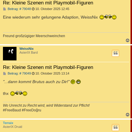
Re: Kleine Szenen mit Playmobil-Figuren
B
Beitrag: # 79048
10. Oktober 2025 12:45
e
i
Eine wiederum sehr gelungene Adaption, WeissNix
t
r
a
g
Freund großzügiger Meerschweinchen
c
WeissNix
AsterIX Bard
Re: Kleine Szenen mit Playmobil-Figuren
B
Beitrag: # 79049
10. Oktober 2025 13:14
e
i
"...dann kommt Brutus auch zu Dir!"
t
r
a
thx
g
Wo Unrecht zu Recht wird, wird Widerstand zur Pflicht!
#FreeBaud #FreeDoğru
c
Terraix
AsterIX Druid