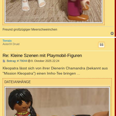
Freund großzügiger Meerschweinchen
c
Terraix
AsterIX Druid
Re: Kleine Szenen mit Playmobil-Figuren
B
Beitrag: # 79044
9. Oktober 2025 22:24
e
i
Kleopatra lässt sich von ihrer Dienerin Chamandra (bekannt aus
t
"Mission Kleopatra") einen Imho-Tee bringen ...
r
a
g
DATEIANHÄNGE