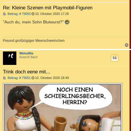
Re: Kleine Szenen mit Playmobil-Figuren
B
Beitrag: # 79050
10. Oktober 2025 17:28
e
i
"Auch du, mein Sohn Blutwurst?"
t
r
a
g
Freund großzügiger Meerschweinchen
c
WeissNix
AsterIX Bard
Trink doch eene mit...
B
Beitrag: # 79051
10. Oktober 2025 18:49
e
i
t
r
a
g