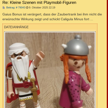
Re: Kleine Szenen mit Playmobil-Figuren
B
Beitrag: # 79043
9. Oktober 2025 22:19
e
i
Gaius Bonus ist verärgert, dass der Zaubertrank bei ihm nicht die
t
erwünschte Wirkung zeigt und schickt Caligula Minus fort ...
r
a
g
DATEIANHÄNGE