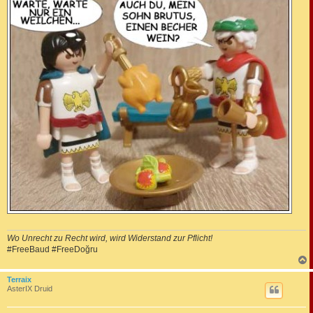
t
r
a
g
Wo Unrecht zu Recht wird, wird Widerstand zur Pflicht!
#FreeBaud #FreeDoğru
c
Terraix
AsterIX Druid