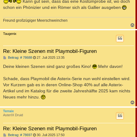
i
Kann gut sein, dass das eine Kostümprobe ist, wo doch
t
schon ein Phönizier und ein Römer sich als Gallier ausgeben
r
a
g
Freund großzügiger Meerschweinchen
c
Taugenix
Re: Kleine Szenen mit Playmobil-Figuren
B
Beitrag: # 78688
27. Juli 2025 13:35
e
i
Deine kleinen Szenen sind ganz großes Kino!
Mehr davon!
t
r
a
Schade, dass Playmobil die Asterix-Serie nun wohl einstellen wird.
g
Vor Kurzem gab es in deren Online-Shop 40% auf alle Asterix-
Artikel und im Katalog für die zweite Jahreshälfte 2025 kam nichts
Neues mehr hinzu.
c
Terraix
AsterIX Druid
Re: Kleine Szenen mit Playmobil-Figuren
B
Beitrag: # 78697
30. Juli 2025 17:50