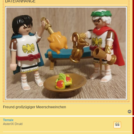
DATEIANHÄNGE
Freund großzügiger Meerschweinchen
c
Terraix
AsterIX Druid