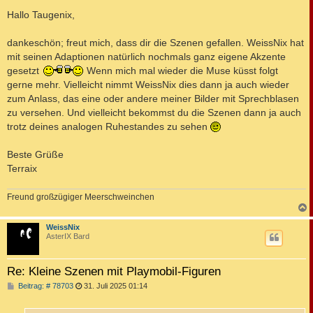
e
i
Hallo Taugenix,
t
r
a
dankeschön; freut mich, dass dir die Szenen gefallen. WeissNix hat
g
mit seinen Adaptionen natürlich nochmals ganz eigene Akzente
gesetzt
Wenn mich mal wieder die Muse küsst folgt
gerne mehr. Vielleicht nimmt WeissNix dies dann ja auch wieder
zum Anlass, das eine oder andere meiner Bilder mit Sprechblasen
zu versehen. Und vielleicht bekommst du die Szenen dann ja auch
trotz deines analogen Ruhestandes zu sehen
Beste Grüße
Terraix
Freund großzügiger Meerschweinchen
c
WeissNix
AsterIX Bard
Re: Kleine Szenen mit Playmobil-Figuren
B
Beitrag: # 78703
31. Juli 2025 01:14
e
i
t