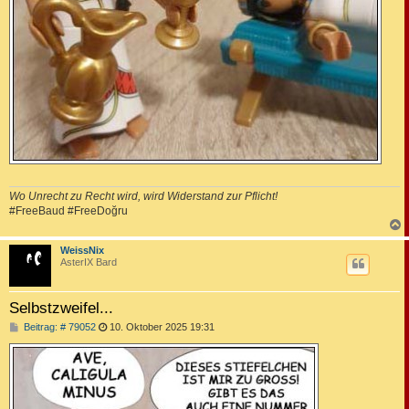
Wo Unrecht zu Recht wird, wird Widerstand zur Pflicht!
#FreeBaud #FreeDoğru
c
WeissNix
AsterIX Bard
Selbstzweifel...
B
Beitrag: # 79052
10. Oktober 2025 19:31
e
i
t
r
a
g