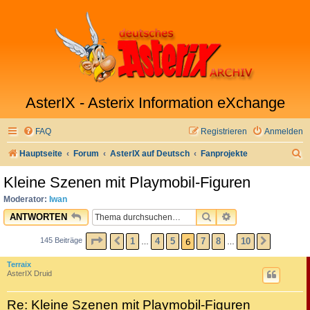
AsterIX - Asterix Information eXchange
FAQ
Registrieren
Anmelden
S
Hauptseite
Forum
AsterIX auf Deutsch
Fanprojekte
u
Kleine Szenen mit Playmobil-Figuren
c
Moderator:
Iwan
h
SUCHE
ERWEITERTE SU
ANTWORTEN
e
SEITE
6
VON
10
6
1
4
5
7
8
10
145 Beiträge
VORHERIGE
NÄCHST
…
…
Terraix
AsterIX Druid
Re: Kleine Szenen mit Playmobil-Figuren