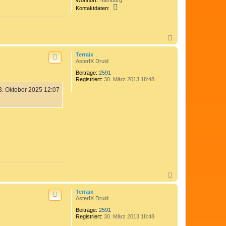
K
Kontaktdaten:
o
n
t
a
N
k
a
t
c
d
Terraix
a
h
AsterIX Druid
t
o
e
Beiträge:
2591
b
n
Registriert:
30. März 2013 18:48
e
v
n
3. Oktober 2025 12:07
o
n
C
o
m
e
d
i
x
N
a
c
Terraix
h
AsterIX Druid
o
Beiträge:
2591
b
Registriert:
30. März 2013 18:48
e
n