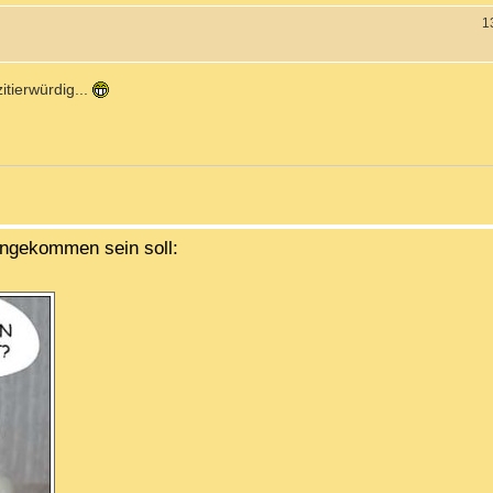
1
itierwürdig...
 angekommen sein soll: