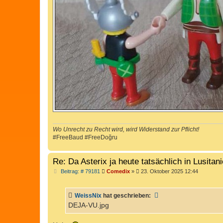
Wo Unrecht zu Recht wird, wird Widerstand zur Pflicht!
#FreeBaud #FreeDoğru
Re: Da Asterix ja heute tatsächlich in Lusita
B
Beitrag: # 79181
Comedix
»
23. Oktober 2025 12:44
e
i
t
WeissNix
hat geschrieben:
r
a
DEJA-VU.jpg
g