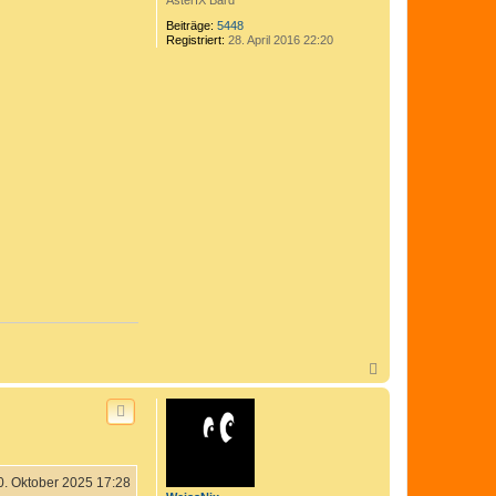
AsterIX Bard
Beiträge:
5448
Registriert:
28. April 2016 22:20
N
a
c
h
o
b
e
n
0. Oktober 2025 17:28