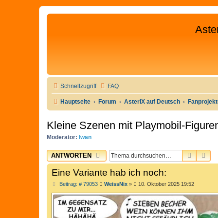
Aste
Schnellzugriff
FAQ
Hauptseite
Forum
AsterIX auf Deutsch
Fanprojek
Kleine Szenen mit Playmobil-Figure
Moderator:
Iwan
SUCHE
ER
ANTWORTEN
Eine Variante hab ich noch:
B
Beitrag: # 79053
WeissNix
»
10. Oktober 2025 19:52
e
i
t
r
a