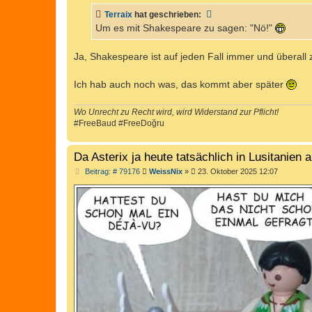
t
Terraix
hat geschrieben:
r
a
Um es mit Shakespeare zu sagen: "Nö!"
g
Ja, Shakespeare ist auf jeden Fall immer und überall z
Ich hab auch noch was, das kommt aber später
Wo Unrecht zu Recht wird, wird Widerstand zur Pflicht!
#FreeBaud #FreeDoğru
Da Asterix ja heute tatsächlich in Lusitanien
B
Beitrag: # 79176
WeissNix
»
23. Oktober 2025 12:07
e
i
t
r
a
g