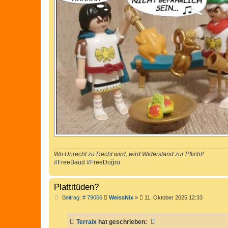
g
Wo Unrecht zu Recht wird, wird Widerstand zur Pflicht!
#FreeBaud #FreeDoğru
Plattitüden?
B
Beitrag: # 79056
WeissNix
»
11. Oktober 2025 12:33
e
i
t
Terraix
hat geschrieben:
r