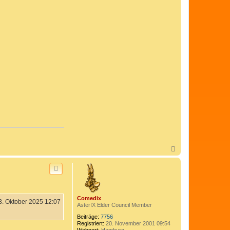
N
a
c
h
o
b
e
Comedix
n
3. Oktober 2025 12:07
AsterIX Elder Council Member
Beiträge:
7756
Registriert:
20. November 2001 09:54
Wohnort:
Hamburg