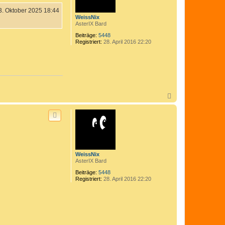
e
n
3. Oktober 2025 18:44
WeissNix
AsterIX Bard
Beiträge:
5448
Registriert:
28. April 2016 22:20
N
a
c
h
o
b
e
n
WeissNix
AsterIX Bard
Beiträge:
5448
Registriert:
28. April 2016 22:20