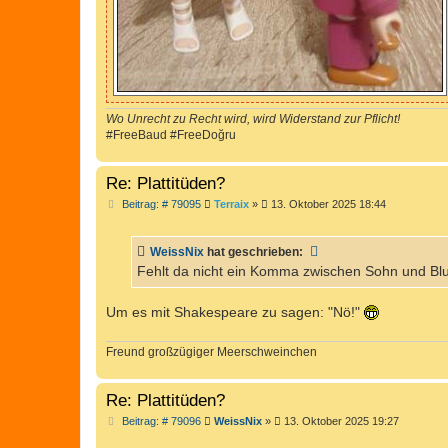
Wo Unrecht zu Recht wird, wird Widerstand zur Pflicht!
#FreeBaud #FreeDoğru
Re: Plattitüden?
B
Beitrag: # 79095
Terraix
»
13. Oktober 2025 18:44
e
i
t
WeissNix
hat geschrieben:
r
a
Fehlt da nicht ein Komma zwischen Sohn und Bl
g
Um es mit Shakespeare zu sagen: "Nö!"
Freund großzügiger Meerschweinchen
Re: Plattitüden?
B
Beitrag: # 79096
WeissNix
»
13. Oktober 2025 19:27
e
i