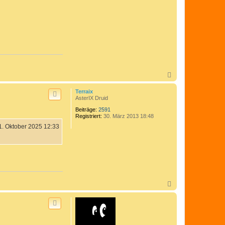
N
a
c
Terraix
h
AsterIX Druid
o
Beiträge:
2591
b
Registriert:
30. März 2013 18:48
e
n
1. Oktober 2025 12:33
N
a
c
h
o
b