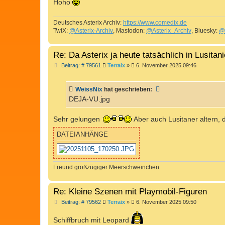
Hoho
Deutsches Asterix Archiv:
https://www.comedix.de
TwiX:
@Asterix-Archiv
, Mastodon:
@Asterix_Archiv
, Bluesky:
@
Re: Da Asterix ja heute tatsächlich in Lusita
B
Beitrag: # 79561
Terraix
»
6. November 2025 09:46
e
i
t
WeissNix
hat geschrieben:
r
a
DEJA-VU.jpg
g
Sehr gelungen
Aber auch Lusitaner altern,
DATEIANHÄNGE
Freund großzügiger Meerschweinchen
Re: Kleine Szenen mit Playmobil-Figuren
B
Beitrag: # 79562
Terraix
»
6. November 2025 09:50
e
i
Schiffbruch mit Leopard
t