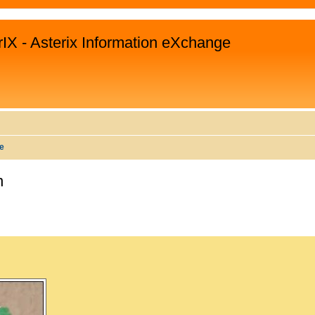
rIX - Asterix Information eXchange
te
n
WEITERTE SUCHE