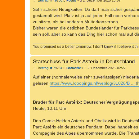
B
Beitrag: # 79730
Potus
»
2. Dezember 2025 15:34
e
i
Sehr schöne Neuigkeiten. Da darf man sicher gespan
t
gestampft wird. Platz ist ja auf jeden Fall noch vorha
r
a
zu sitzen, als bei anderen Mutterkonzernen...
g
Bisher waren die östlichen Bundesländer für Parkbes
sein soll, aber so kann das Ding hier schon mal auf di
You promised us a better tomorrow. I don't know if I believe it thi
Startschuss für Park Asterix in Deutschland
B
Beitrag: # 79731
Batavirix
»
2. Dezember 2025 16:55
e
i
Auf einer (normalerweise sehr zuverlässigen) nieder
t
gelesen
https://www.looopings.nl/weblog/31028/B ... 
r
a
g
Bruder für Parc Astérix: Deutscher Vergnügungspa
Heute, 10:11 Uhr
Den Comic-Helden Asterix und Obelix wird in Deutsch
Parc Astérix ein deutsches Pendant. Dabei handelt es
Compagnie des Alpes übernommen wurde. Die Transfo