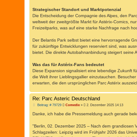
Strategischer Standort und Marktpotenzial
Die Entscheidung der Compagnie des Alpes, den Parc As
weltweit der zweitgrößte Markt für Astérix-Comics, nu
Freizeitparks, was auf eine starke Nachfrage nach ho
Der Belantis Park selbst bietet eine hervorragende Gr
für zukünftige Entwicklungen reserviert sind, was au
bietet. Die direkte Autobahnanbindung steigert seine Attr
Was das für Astérix-Fans bedeutet
Diese Expansion signalisiert eine lebendige Zukunft f
die Welt ihrer Lieblingsgallier einzutauchen. Besuc
erwarten, die den ursprünglichen Parc Astérix auszei
Re: Parc Asteric Deutschland
B
Beitrag: # 79729
Comedix
»
2. Dezember 2025 14:13
e
i
Danke, ich habe die Pressemeldung auch gerade beko
t
r
a
"Berlin, 02. Dezember 2025 – Nach dem grandiosen Ver
g
Schlagzeilen: Leipzig wird im Frühjahr 2026 das Unive