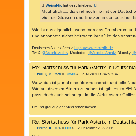
t
WeissNix
hat geschrieben:
r
a
Muahahaha... die sind noch nie mit der Deutsch
g
Gut, die Strassen und Brücken in den östlichen 
Wie ist das eigentlich, wenn man das Drumherum und
und ansonsten nichts beitragen kann? Ist das anstre
Deutsches Asterix Archiv:
https://www.comedix.de
TwiX:
@Asterix-Archiv
, Mastodon:
@Asterix_Archiv
, Bluesky:
@
Re: Startschuss für Park Asterix in Deutschl
B
Beitrag: # 79735
Terraix
»
2. Dezember 2025 20:07
e
i
Wow, das ist ja mal eine überraschende und tolle Neu
t
Wie auf diversen Bildern zu sehen ist, gibt es im BE
r
a
passt doch auch schon gut in die Welt unserer Gallier
g
Freund großzügiger Meerschweinchen
Re: Startschuss für Park Asterix in Deutschl
B
Beitrag: # 79736
Erik
»
2. Dezember 2025 20:19
e
i