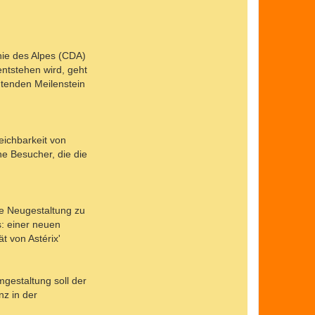
t
a
k
t
d
a
nie des Alpes (CDA)
t
e
entstehen wird, geht
n
utenden Meilenstein
v
o
n
K
l
a
eichbarkeit von
a
s
he Besucher, die die
B
i
x
ve Neugestaltung zu
s: einer neuen
t von Astérix'
gestaltung soll der
z in der