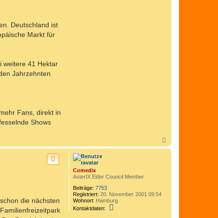
en. Deutschland ist
opäische Markt für
i weitere 41 Hektar
nden Jahrzehnten
mehr Fans, direkt in
 fesselnde Shows
N
a
c
h
o
Comedix
b
AsterIX Elder Council Member
e
n
Beiträge:
7753
Registriert:
20. November 2001 09:54
 schon die nächsten
Wohnort:
Hamburg
K
Kontaktdaten:
Familienfreizeitpark
o