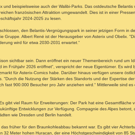
x und beispielsweise auch der Walibi-Parks. Das ostdeutsche Belantis 
greichen französischen Attraktion umgewandelt. Dies ist in einer Pressem
eschäftsjahr 2024-2025 zu lesen.
schlossen, den Belantis-Vergnügungspark in seiner jetzigen Form in d
e Gruppe. Albert René ist der Herausgeber von Asterix und Obelix. "D
nderung wird für etwa 2030-2031 erwartet.“
on sichtbar sein. Dann eröffnet ein neuer Themenbereich rund um Idé
d im Frühjahr 2026 eröffnet“, verspricht der neue Eigentümer. Es wird 
markt für Asterix-Comics habe. Darüber hinaus verfügen unsere östli
ks. "Durch die Nutzung der Stärken des Standorts und der Expertise d
ich fast 900.000 Besucher pro Jahr anziehen wird.“ Mittlerweile sind es
 Es gibt viel Raum für Erweiterungen: Der Park hat eine Gesamtfläche 
 zukünftige Entwicklungen zur Verfügung. Compagnie des Alpes betont, 
ädten wie Dresden und Berlin handelt.
, das früher für den Braunkohleabbau bekannt war. Es gibt vier Achter
n 32 Meter hohen Huracan, der eine Höchstgeschwindigkeit von 85 St