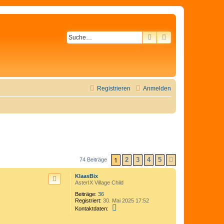
SUCHE
ERWEITERTE SU
Registrieren
Anmelden
1
2
3
4
5
74 Beiträge
NÄCHSTE
KlaasBix
AsterIX Village Child
Beiträge:
36
Registriert:
30. Mai 2025 17:52
K
Kontaktdaten:
o
n