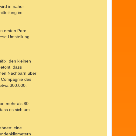
a
wird in naher
t
e
itteilung im
n
v
o
n
en ersten Parc
B
a
iese Umstellung
t
a
v
i
r
i
fix, den kleinen
x
betont, dass
chen Nachbarn über
er Compagnie des
 etwa 300.000.
von mehr als 80
dass es sich um
bahnen: eine
undenkilometern