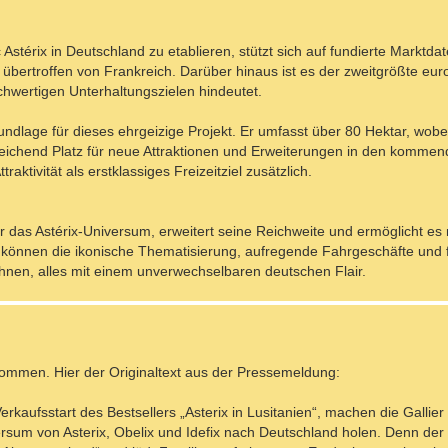
térix in Deutschland zu etablieren, stützt sich auf fundierte Marktdat
r übertroffen von Frankreich. Darüber hinaus ist es der zweitgrößte eur
chwertigen Unterhaltungszielen hindeutet.
undlage für dieses ehrgeizige Projekt. Er umfasst über 80 Hektar, wobe
sreichend Platz für neue Attraktionen und Erweiterungen in den komme
aktivität als erstklassiges Freizeitziel zusätzlich.
ür das Astérix-Universum, erweitert seine Reichweite und ermöglicht es 
her können die ikonische Thematisierung, aufregende Fahrgeschäfte und
chnen, alles mit einem unverwechselbaren deutschen Flair.
mmen. Hier der Originaltext aus der Pressemeldung:
kaufsstart des Bestsellers „Asterix in Lusitanien“, machen die Gallier
rsum von Asterix, Obelix und Idefix nach Deutschland holen. Denn der 