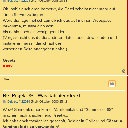
B
Beitrag: # 22294
17. Oktober 2008 20:33
e
i
Oh, hab's auch grad bemerkt, die Datei scheint nicht mehr auf
t
Tiro's Server zu liegen...
r
a
Werd die tage mal schaun ob ich das auf meinen Webspace
g
bekomme, musste dich wohl
bis dahin noch ein wenig gedulden.
(Vergiss nicht das du die anderen datein auch downloaden und
instalieren musst, die ich auf der
vorherigen Seite angegeben habe.)
Greetz
Kikix
c
Kikix
Re: Projekt X² - Was dahinter steckt
B
Beitrag: # 22328
19. Oktober 2008 15:42
e
i
Wow! Sonnenblumenkerne, Vanillemilch und "Summer of 69"
t
machen mich anscheinend Kreativ...
r
a
Ich habs doch tatsächlich geschaft, Belgier in Gallier und
Cäsar in
g
Vercingetorix zu verwandeln
!