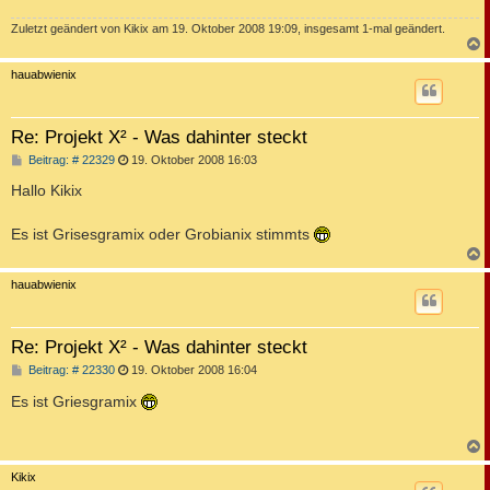
Zuletzt geändert von
Kikix
am 19. Oktober 2008 19:09, insgesamt 1-mal geändert.
c
hauabwienix
Re: Projekt X² - Was dahinter steckt
B
Beitrag: # 22329
19. Oktober 2008 16:03
e
i
Hallo Kikix
t
r
a
Es ist Grisesgramix oder Grobianix stimmts
g
c
hauabwienix
Re: Projekt X² - Was dahinter steckt
B
Beitrag: # 22330
19. Oktober 2008 16:04
e
i
Es ist Griesgramix
t
r
a
g
c
Kikix