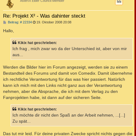
AsterIX Elder Council Member
Re: Projekt X² - Was dahinter steckt
B
Beitrag: # 22334
19. Oktober 2008 20:08
e
i
Hallo,
t
r
a
Kikix hat geschrieben:
g
Ich frag , mich zwar wo da der Unterschied ist, aber von mir
aus...
Werden die Bilder hier im Forum angezeigt, werden sie zu einem
Bestandteil des Forums und damit von Comedix. Damit übernehme
ich rechtliche Verantwortung für das was hier passiert. Natürlich
kann ich mich mit den Links nicht ganz aus der Verantwortung
nehmen, aber die Absprache, die ich mit dem Verlag zu den
Fanprojekten habe, ist dann auf der sicheren Seite.
Kikix hat geschrieben:
Ich möchte dir nicht den Spaß an der Arbeit nehmen, ...[...]
Zu spät...
Das tut mir leid. Für deine privaten Zwecke spricht nichts gegen die