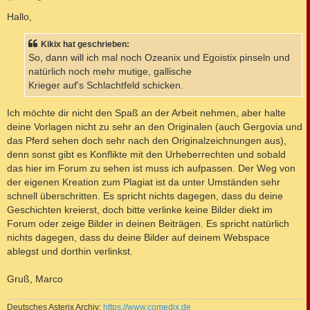
e
i
Hallo,
t
r
a
Kikix hat geschrieben:
g
So, dann will ich mal noch Ozeanix und Egoistix pinseln und
natürlich noch mehr mutige, gallische
Krieger auf's Schlachtfeld schicken.
Ich möchte dir nicht den Spaß an der Arbeit nehmen, aber halte
deine Vorlagen nicht zu sehr an den Originalen (auch Gergovia und
das Pferd sehen doch sehr nach den Originalzeichnungen aus),
denn sonst gibt es Konflikte mit den Urheberrechten und sobald
das hier im Forum zu sehen ist muss ich aufpassen. Der Weg von
der eigenen Kreation zum Plagiat ist da unter Umständen sehr
schnell überschritten. Es spricht nichts dagegen, dass du deine
Geschichten kreierst, doch bitte verlinke keine Bilder diekt im
Forum oder zeige Bilder in deinen Beiträgen. Es spricht natürlich
nichts dagegen, dass du deine Bilder auf deinem Webspace
ablegst und dorthin verlinkst.
Gruß, Marco
Deutsches Asterix Archiv:
https://www.comedix.de