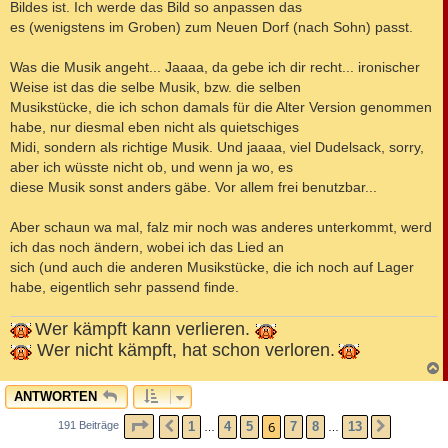
Bildes ist. Ich werde das Bild so anpassen das
es (wenigstens im Groben) zum Neuen Dorf (nach Sohn) passt.
Was die Musik angeht... Jaaaa, da gebe ich dir recht... ironischer
Weise ist das die selbe Musik, bzw. die selben
Musikstücke, die ich schon damals für die Alter Version genommen
habe, nur diesmal eben nicht als quietschiges
Midi, sondern als richtige Musik. Und jaaaa, viel Dudelsack, sorry,
aber ich wüsste nicht ob, und wenn ja wo, es
diese Musik sonst anders gäbe. Vor allem frei benutzbar...
Aber schaun wa mal, falz mir noch was anderes unterkommt, werd
ich das noch ändern, wobei ich das Lied an
sich (und auch die anderen Musikstücke, die ich noch auf Lager
habe, eigentlich sehr passend finde.
Wer kämpft kann verlieren.
Wer nicht kämpft, hat schon verloren.
c
ANTWORTEN
SEITE
6
VON
13
6
1
4
5
7
8
13
191 Beiträge
VORHERIGE
NÄCHST
…
…