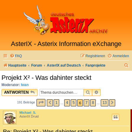
AsterIX - Asterix Information eXchange
FAQ
Registrieren
Anmelden
S
Hauptseite
Forum
AsterIX auf Deutsch
Fanprojekte
u
Projekt X² - Was dahinter steckt
c
Moderator:
Iwan
h
SUCHE
ERWEITERTE SU
ANTWORTEN
e
SEITE
6
VON
13
6
1
4
5
7
8
13
191 Beiträge
VORHERIGE
NÄCHST
…
…
Michael_S.
AsterIX Druid
Re: Projekt X² - Was dahinter steckt