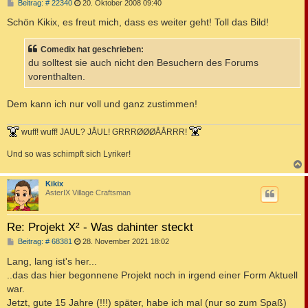
B
Beitrag: # 22340
20. Oktober 2008 09:40
e
i
Schön Kikix, es freut mich, dass es weiter geht! Toll das Bild!
t
r
a
Comedix hat geschrieben:
g
du solltest sie auch nicht den Besuchern des Forums
vorenthalten.
Dem kann ich nur voll und ganz zustimmen!
wuff! wuff! JAUL? JÅUL! GRRRØØØÅÅRRR!
Und so was schimpft sich Lyriker!
c
Kikix
AsterIX Village Craftsman
Re: Projekt X² - Was dahinter steckt
B
Beitrag: # 68381
28. November 2021 18:02
e
i
Lang, lang ist's her...
t
..das das hier begonnene Projekt noch in irgend einer Form Aktuell
r
a
war.
g
Jetzt, gute 15 Jahre (!!!) später, habe ich mal (nur so zum Spaß)