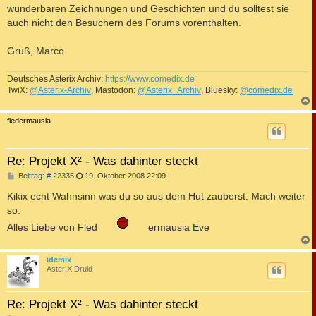
wunderbaren Zeichnungen und Geschichten und du solltest sie
auch nicht den Besuchern des Forums vorenthalten.
Gruß, Marco
Deutsches Asterix Archiv:
https://www.comedix.de
TwiX:
@Asterix-Archiv
, Mastodon:
@Asterix_Archiv
, Bluesky:
@comedix.de
c
fledermausia
Re: Projekt X² - Was dahinter steckt
B
Beitrag: # 22335
19. Oktober 2008 22:09
e
i
Kikix echt Wahnsinn was du so aus dem Hut zauberst. Mach weiter
t
so.
r
a
Alles Liebe von Fled
ermausia Eve
g
c
idemix
AsterIX Druid
Re: Projekt X² - Was dahinter steckt