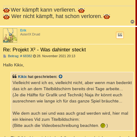
Wer kämpft kann verlieren.
Wer nicht kämpft, hat schon verloren.
c
Erik
AsterIX Druid
Re: Projekt X² - Was dahinter steckt
B
Beitrag: # 68382
28. November 2021 20:13
e
i
Hallo Kikix,
t
r
a
Kikix
hat geschrieben:
g
Vielleicht werd ich es, vielleicht nicht, aber wenn man bedenkt
das ich an dem Titelbildschirm bereits drei Tage arbeite...
(Je die Hälfte für Grafik und Technik) Naja ihr könnt euch
ausrechnen wie lange ich für das ganze Spiel bräuchte...
Wie dem auch sei und was auch grad werden wird, hier mal
ein kleines Vid zum Titelbildschirm:
(Bitte auch die Videobeschreibung beachten.
)