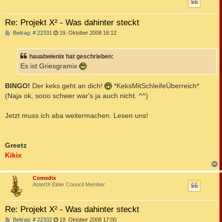
Re: Projekt X² - Was dahinter steckt
B
Beitrag: # 22331
19. Oktober 2008 16:12
e
i
t
hauabwienix hat geschrieben:
r
a
Es ist Griesgramix
g
BINGO!
Der keks geht an dich!
*KeksMitSchleifeÜberreich*
(Naja ok, sooo schwer war's ja auch nicht. ^^)
Jetzt muss ich aba weitermachen. Lesen uns!
Greetz
Kikix
c
Comedix
AsterIX Elder Council Member
Re: Projekt X² - Was dahinter steckt
B
Beitrag: # 22332
19. Oktober 2008 17:00