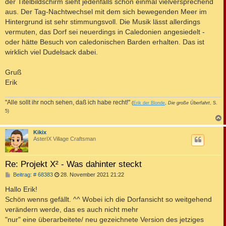
der Titelbildschirm sieht jedenfalls schon einmal vielversprechend
aus. Der Tag-Nachtwechsel mit dem sich bewegenden Meer im
Hintergrund ist sehr stimmungsvoll. Die Musik lässt allerdings
vermuten, das Dorf sei neuerdings in Caledonien angesiedelt -
oder hätte Besuch von caledonischen Barden erhalten. Das ist
wirklich viel Dudelsack dabei.
Gruß
Erik
"Alle sollt ihr noch sehen, daß ich habe recht!"
(
Erik der Blonde
,
Die große Überfahrt
, S.
5)
c
Kikix
AsterIX Village Craftsman
Re: Projekt X² - Was dahinter steckt
B
Beitrag: # 68383
28. November 2021 21:22
e
i
Hallo Erik!
t
Schön wenns gefällt. ^^ Wobei ich die Dorfansicht so weitgehend
r
a
verändern werde, das es auch nicht mehr
g
"nur" eine überarbeitete/ neu gezeichnete Version des jetziges