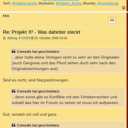
TwiX:
@Asterix-Archiv
, Mastodon:
@Asterix_Archiv
, Bluesky:
@comedix.de
c
Kikix
Re: Projekt X² - Was dahinter steckt
B
Beitrag: # 22333
19. Oktober 2008 19:26
e
i
t
Comedix hat geschrieben:
r
a
...aber halte deine Vorlagen nicht zu sehr an den Originalen
g
(auch Gergovia und das Pferd sehen doch sehr nach den
Originalzeichnungen aus)
Sind es nicht, sind Nacjzeichnungen.
Comedix hat geschrieben:
...denn sonst gibt es Konflikte mit den Urheberrechten und
sobald das hier im Forum zu sehen ist muss ich aufpassen.
Gut, versteh ich voll und ganz.
Comedix hat geschrieben: