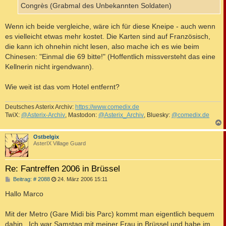
Congrès (Grabmal des Unbekannten Soldaten)
Wenn ich beide vergleiche, wäre ich für diese Kneipe - auch wenn
es vielleicht etwas mehr kostet. Die Karten sind auf Französisch,
die kann ich ohnehin nicht lesen, also mache ich es wie beim
Chinesen: "Einmal die 69 bitte!" (Hoffentlich missversteht das eine
Kellnerin nicht irgendwann).
Wie weit ist das vom Hotel entfernt?
Deutsches Asterix Archiv:
https://www.comedix.de
TwiX:
@Asterix-Archiv
, Mastodon:
@Asterix_Archiv
, Bluesky:
@comedix.de
c
Ostbelgix
AsterIX Village Guard
Re: Fantreffen 2006 in Brüssel
B
Beitrag: # 2088
24. März 2006 15:11
e
i
Hallo Marco
t
r
a
Mit der Metro (Gare Midi bis Parc) kommt man eigentlich bequem
g
dahin . Ich war Samstag mit meiner Frau in Brüssel und habe im