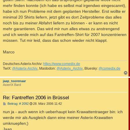
mehr finden konnte (ich habe es selbst mal irgendwo eingescannt),
habe ich nun Probleme mit dem geplanten Hersteller. Erst wollte er
minimal 20 Shirts liefern, jetzt gibt es dort Zeitprobleme das alles
noch bis zu meiner Abfahrt liefern zu können - er kann es nicht
mehr garantieren. Das wird mir nun alles etwas zu anstrengend
und ich werde mich auf das Fantreffen-Shirt für 2007 konzentrieren
müssen. Tut mir leid, dass das schon wieder nicht klappt.
Marco
Deutsches Asterix Archiv:
https://www.comedix.de
TwiX:
@Asterix-Archiv
, Mastodon:
@Asterix_Archiv
, Bluesky:
@comedix.de
c
jaap_toorenaar
AsterIX Bard
Re: Fantreffen 2006 in Brüssel
B
Beitrag: # 2092
28. März 2006 11:42
e
i
nun ja - auch wenn ich ueberhaupt kein Krawattentraeger bin: ich
t
werde mir als Ausgleich dann eine meiner Asterix-Krawatten
r
a
umknuepfen;)
g
Jaap