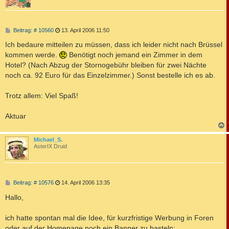
B
Beitrag: # 10560
13. April 2006 11:50
e
i
Ich bedaure mitteilen zu müssen, dass ich leider nicht nach Brüssel
t
kommen werde.
Benötigt noch jemand ein Zimmer in dem
r
a
Hotel? (Nach Abzug der Stornogebühr bleiben für zwei Nächte
g
noch ca. 92 Euro für das Einzelzimmer.) Sonst bestelle ich es ab.
Trotz allem: Viel Spaß!
Aktuar
c
Michael_S.
AsterIX Druid
B
Beitrag: # 10576
14. April 2006 13:35
e
i
Hallo,
t
r
a
ich hatte spontan mal die Idee, für kurzfristige Werbung in Foren
g
oder auf der Homepage noch ein Banner zu basteln: