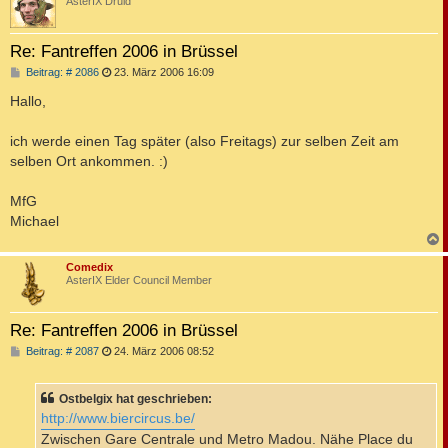
AsterIX Druid
Re: Fantreffen 2006 in Brüssel
B
Beitrag: # 2086
23. März 2006 16:09
e
i
Hallo,
t
r
a
ich werde einen Tag später (also Freitags) zur selben Zeit am
g
selben Ort ankommen. :)
MfG
Michael
c
Comedix
AsterIX Elder Council Member
Re: Fantreffen 2006 in Brüssel
B
Beitrag: # 2087
24. März 2006 08:52
e
i
t
Ostbelgix hat geschrieben:
r
a
http://www.biercircus.be/
g
Zwischen Gare Centrale und Metro Madou. Nähe Place du