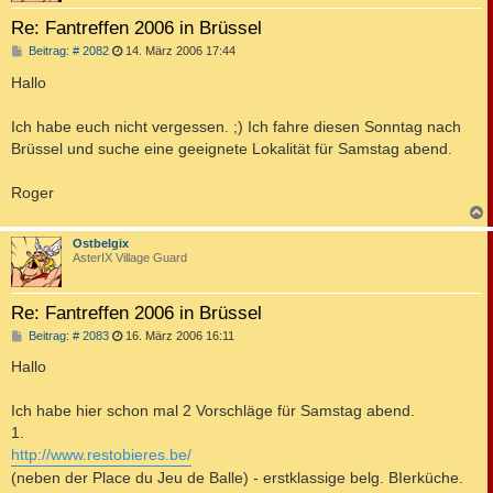
Re: Fantreffen 2006 in Brüssel
B
Beitrag: # 2082
14. März 2006 17:44
e
i
Hallo
t
r
a
Ich habe euch nicht vergessen. ;) Ich fahre diesen Sonntag nach
g
Brüssel und suche eine geeignete Lokalität für Samstag abend.
Roger
c
Ostbelgix
AsterIX Village Guard
Re: Fantreffen 2006 in Brüssel
B
Beitrag: # 2083
16. März 2006 16:11
e
i
Hallo
t
r
a
Ich habe hier schon mal 2 Vorschläge für Samstag abend.
g
1.
http://www.restobieres.be/
(neben der Place du Jeu de Balle) - erstklassige belg. BIerküche.