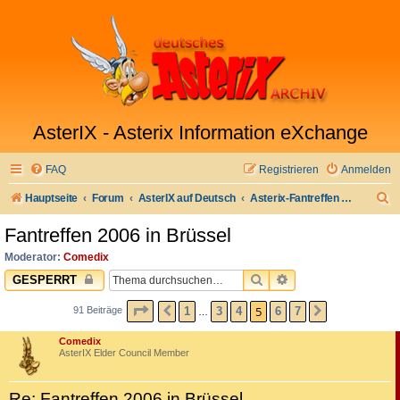
AsterIX - Asterix Information eXchange
FAQ
Registrieren
Anmelden
S
Hauptseite
Forum
AsterIX auf Deutsch
Asterix-Fantreffen & Stammtisch
u
Fantreffen 2006 in Brüssel
c
Moderator:
Comedix
h
SUCHE
ERWEITERTE SUC
GESPERRT
e
SEITE
5
VON
7
5
1
3
4
6
7
91 Beiträge
VORHERIGE
NÄCHSTE
…
Comedix
AsterIX Elder Council Member
Re: Fantreffen 2006 in Brüssel