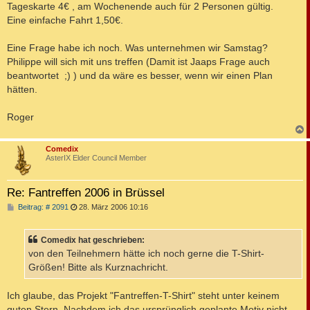
Tageskarte 4€ , am Wochenende auch für 2 Personen gültig.
Eine einfache Fahrt 1,50€.
Eine Frage habe ich noch. Was unternehmen wir Samstag?
Philippe will sich mit uns treffen (Damit ist Jaaps Frage auch
beantwortet ;) ) und da wäre es besser, wenn wir einen Plan
hätten.
Roger
c
Comedix
AsterIX Elder Council Member
Re: Fantreffen 2006 in Brüssel
B
Beitrag: # 2091
28. März 2006 10:16
e
i
t
Comedix hat geschrieben:
r
a
von den Teilnehmern hätte ich noch gerne die T-Shirt-
g
Größen! Bitte als Kurznachricht.
Ich glaube, das Projekt "Fantreffen-T-Shirt" steht unter keinem
guten Stern. Nachdem ich das ursprünglich geplante Motiv nicht