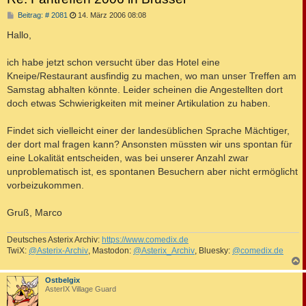
B
Beitrag: # 2081
14. März 2006 08:08
e
i
Hallo,
t
r
a
ich habe jetzt schon versucht über das Hotel eine
g
Kneipe/Restaurant ausfindig zu machen, wo man unser Treffen am
Samstag abhalten könnte. Leider scheinen die Angestellten dort
doch etwas Schwierigkeiten mit meiner Artikulation zu haben.
Findet sich vielleicht einer der landesüblichen Sprache Mächtiger,
der dort mal fragen kann? Ansonsten müssten wir uns spontan für
eine Lokalität entscheiden, was bei unserer Anzahl zwar
unproblematisch ist, es spontanen Besuchern aber nicht ermöglicht
vorbeizukommen.
Gruß, Marco
Deutsches Asterix Archiv:
https://www.comedix.de
TwiX:
@Asterix-Archiv
, Mastodon:
@Asterix_Archiv
, Bluesky:
@comedix.de
c
Ostbelgix
AsterIX Village Guard