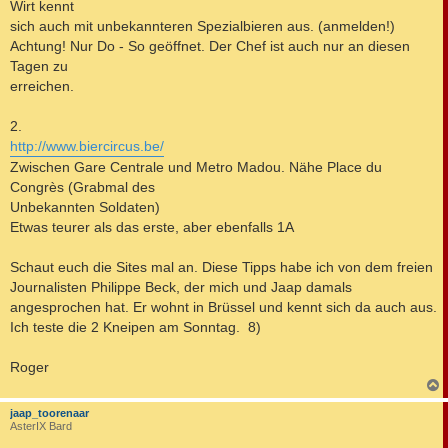
Wirt kennt
sich auch mit unbekannteren Spezialbieren aus. (anmelden!)
Achtung! Nur Do - So geöffnet. Der Chef ist auch nur an diesen
Tagen zu
erreichen.
2.
http://www.biercircus.be/
Zwischen Gare Centrale und Metro Madou. Nähe Place du
Congrès (Grabmal des
Unbekannten Soldaten)
Etwas teurer als das erste, aber ebenfalls 1A
Schaut euch die Sites mal an. Diese Tipps habe ich von dem freien
Journalisten Philippe Beck, der mich und Jaap damals
angesprochen hat. Er wohnt in Brüssel und kennt sich da auch aus.
Ich teste die 2 Kneipen am Sonntag. 8)
Roger
c
jaap_toorenaar
AsterIX Bard