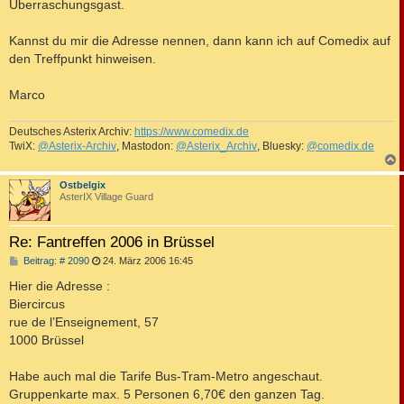
Überraschungsgast.
Kannst du mir die Adresse nennen, dann kann ich auf Comedix auf
den Treffpunkt hinweisen.
Marco
Deutsches Asterix Archiv:
https://www.comedix.de
TwiX:
@Asterix-Archiv
, Mastodon:
@Asterix_Archiv
, Bluesky:
@comedix.de
c
Ostbelgix
AsterIX Village Guard
Re: Fantreffen 2006 in Brüssel
B
Beitrag: # 2090
24. März 2006 16:45
e
i
Hier die Adresse :
t
Biercircus
r
a
rue de l’Enseignement, 57
g
1000 Brüssel
Habe auch mal die Tarife Bus-Tram-Metro angeschaut.
Gruppenkarte max. 5 Personen 6,70€ den ganzen Tag.