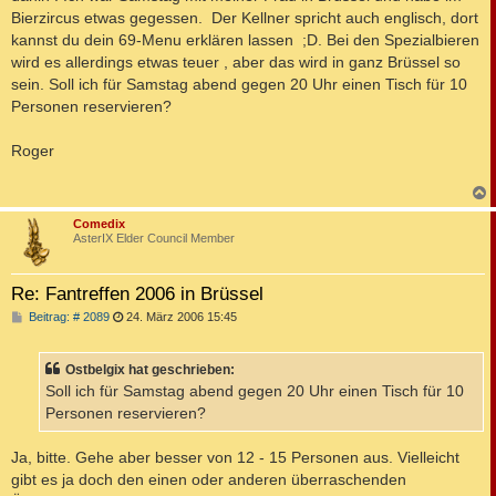
Bierzircus etwas gegessen. Der Kellner spricht auch englisch, dort
kannst du dein 69-Menu erklären lassen ;D. Bei den Spezialbieren
wird es allerdings etwas teuer , aber das wird in ganz Brüssel so
sein. Soll ich für Samstag abend gegen 20 Uhr einen Tisch für 10
Personen reservieren?
Roger
c
Comedix
AsterIX Elder Council Member
Re: Fantreffen 2006 in Brüssel
B
Beitrag: # 2089
24. März 2006 15:45
e
i
t
Ostbelgix hat geschrieben:
r
a
Soll ich für Samstag abend gegen 20 Uhr einen Tisch für 10
g
Personen reservieren?
Ja, bitte. Gehe aber besser von 12 - 15 Personen aus. Vielleicht
gibt es ja doch den einen oder anderen überraschenden