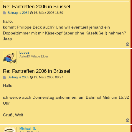
Re: Fantreffen 2006 in Brüssel
B
Beitrag: # 2084
16. März 2006 16:50
e
i
hallo,
t
kommt Philippe Beck auch? Und will eventuell jemand ein
r
a
Doppelzimmer mit mir Käsekopf (aber ohne Käsefüße!!) nehmen?
g
Jaap
c
Lupus
AsterIX Village Elder
Re: Fantreffen 2006 in Brüssel
B
Beitrag: # 2085
19. März 2006 08:27
e
i
Hallo,
t
r
a
ich werde auch Donnerstag ankommen, am Bahnhof Midi um 15:32
g
Uhr.
Gruß, Wolf
c
Michael_S.