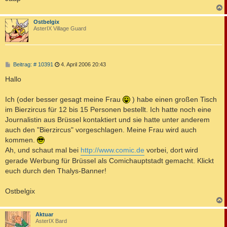
c
Ostbelgix
AsterIX Village Guard
B
Beitrag: # 10391
4. April 2006 20:43
e
i
Hallo
t
r
a
Ich (oder besser gesagt meine Frau
) habe einen großen Tisch
g
im Bierzircus für 12 bis 15 Personen bestellt. Ich hatte noch eine
Journalistin aus Brüssel kontaktiert und sie hatte unter anderem
auch den "Bierzircus" vorgeschlagen. Meine Frau wird auch
kommen.
Ah, und schaut mal bei
http://www.comic.de
vorbei, dort wird
gerade Werbung für Brüssel als Comichauptstadt gemacht. Klickt
euch durch den Thalys-Banner!
Ostbelgix
c
Aktuar
AsterIX Bard