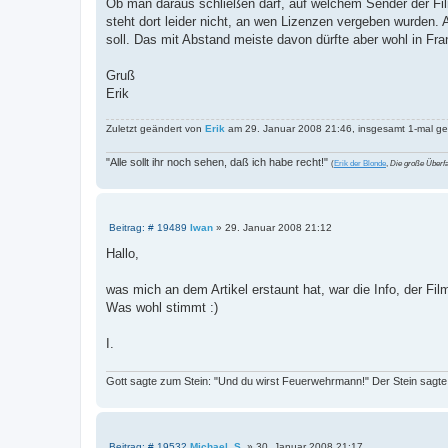
Ob man daraus schließen darf, auf welchem Sender der Film
steht dort leider nicht, an wen Lizenzen vergeben wurden.
soll. Das mit Abstand meiste davon dürfte aber wohl in Fra
Gruß
Erik
Zuletzt geändert von
Erik
am 29. Januar 2008 21:46, insgesamt 1-mal ge
"Alle sollt ihr noch sehen, daß ich habe recht!"
(
Erik der Blonde
,
Die große Überfa
B
Beitrag: # 19489
Iwan
»
29. Januar 2008 21:12
e
i
Hallo,
t
r
a
was mich an dem Artikel erstaunt hat, war die Info, der Film
g
Was wohl stimmt :)
I.
Gott sagte zum Stein: "Und du wirst Feuerwehrmann!" Der Stein sagte: 
B
Beitrag: # 19532
Michael_S.
»
30. Januar 2008 21:17