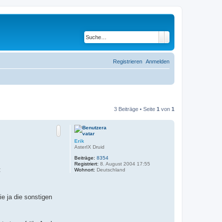
Suche
Erweiterte Suche
Registrieren
Anmelden
3 Beiträge • Seite
1
von
1
Erik
AsterIX Druid
Beiträge:
8354
Registriert:
8. August 2004 17:55
:
Wohnort:
Deutschland
e ja die sonstigen