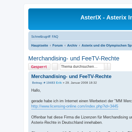
AsterIX - Asterix
Schnellzugriff
FAQ
Hauptseite
Forum
Archiv
Asterix und die Olympischen Spi
Merchandising- und FeeTV-Rechte
Suche
Erweiterte S
Gesperrt
Merchandising- und FeeTV-Rechte
B
Beitrag: # 19483
Erik
»
29. Januar 2008 18:32
e
i
Hallo,
t
r
a
gerade habe ich im Internet einen Werbetext der "MM Merc
g
http://www.licensing-online.com/index.php?id=3445
Offenbar hat diese Firma die Lizenzen für Merchandising u
Asterix-Rechte in Deutschland innehaben.