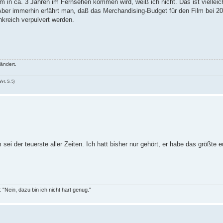
 in ca. 3 Jahren im Fernsehen kommen wird, weiß ich nicht. Das ist vielleic
 Aber immerhin erfährt man, daß das Merchandising-Budget für den Film bei 20
nkreich verpulvert werden.
ändert.
hrt
, S. 5)
 sei der teuerste aller Zeiten. Ich hatt bisher nur gehört, er habe das größte 
"Nein, dazu bin ich nicht hart genug."