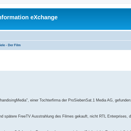
 Information eXchange
ele - Der Film
uche
handisingMedia", einer Tochterfirma der ProSiebenSat.1 Media AG, gefunden
nd spätere FreeTV Ausstrahlung des Filmes gekauft, nicht RTL Enterprises, di