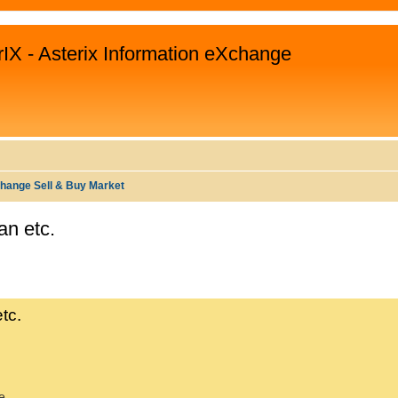
rIX - Asterix Information eXchange
hange Sell & Buy Market
an etc.
EITERTE SUCHE
tc.
e.