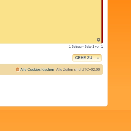
N
a
1 Beitrag • Seite
1
von
1
c
h
o
GEHE ZU
b
e
n
Alle Cookies löschen
Alle Zeiten sind
UTC+02:00