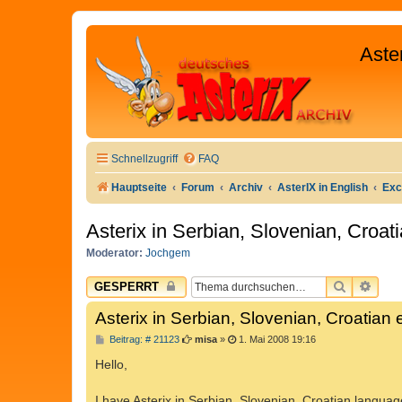
Aste
Schnellzugriff
FAQ
Hauptseite
Forum
Archiv
AsterIX in English
Exc
Asterix in Serbian, Slovenian, Croati
Moderator:
Jochgem
SUCHE
ERW
GESPERRT
Asterix in Serbian, Slovenian, Croatian e
B
Beitrag: # 21123
misa
»
1. Mai 2008 19:16
e
i
Hello,
t
r
a
I have Asterix in Serbian, Slovenian, Croatian languag