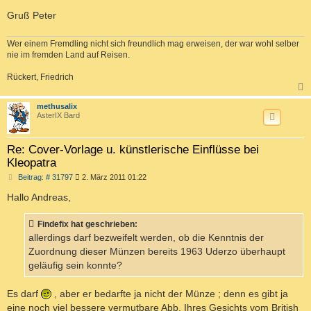
Gruß Peter
Wer einem Fremdling nicht sich freundlich mag erweisen, der war wohl selber
nie im fremden Land auf Reisen.
Rückert, Friedrich
c
methusalix
AsterIX Bard
Re: Cover-Vorlage u. künstlerische Einflüsse bei
Kleopatra
B
Beitrag: # 31797
2. März 2011 01:22
e
i
Hallo Andreas,
t
r
a
Findefix hat geschrieben:
g
allerdings darf bezweifelt werden, ob die Kenntnis der
Zuordnung dieser Münzen bereits 1963 Uderzo überhaupt
geläufig sein konnte?
Es darf
, aber er bedarfte ja nicht der Münze ; denn es gibt ja
eine noch viel bessere vermutbare Abb. Ihres Gesichts vom British