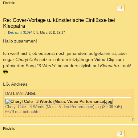
c
Findefix
Re: Cover-Vorlage u. künstlerische Einflüsse bei
Kleopatra
B
Beitrag: # 31894
5. März 2011 19:17
e
i
Hallo zusammen!
t
r
a
Ich weiß nicht, ob es sonst noch jemandem aufgefallen ist, aber
g
sogar
Cheryl Cole
setzte in ihrem letztjährigen Video-Clip zum
prämierten Song "
3 Words
" besonders stylish auf
Kleopatra
-Look!
LG, Andreas
DATEIANHÄNGE
Cheryl Cole - 3 Words (Music Video Performance).jpg (39.06 KiB)
6679 mal betrachtet
c
Findefix