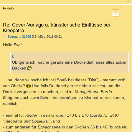
g
c
Findefix
Re: Cover-Vorlage u. künstlerische Einflüsse bei
Kleopatra
B
Beitrag: # 31888
5. März 2011 00:11
e
i
Hallo Eve!
t
r
a
g
Übrigens ich mache gerade eine Dackeldiät, esse alles außer
Dackel!
... na, dann wünsche ich viel Spaß bei dieser "Diät", - stammt wohl
von Obelix?
Und falls Du dabei gerne nähen solltest, um die
Dackel vergessen zu machen, sind im
Verlag Aenne Burda
übrigens auch zwei Schnittmusterbögen zu Kleopatra erschienen,
nämlich:
- einmal für
Kinder
in den Größen 140 bis 170 (
burda Nr. 2497
:
"
Kleopatra und Souleika
"), und
- zum anderen für
Erwachsene
in den Größen 36 bis 46 (
burda Nr.