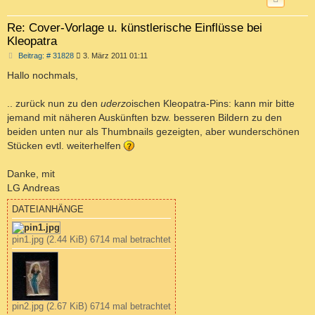
Re: Cover-Vorlage u. künstlerische Einflüsse bei
Kleopatra
B
Beitrag: # 31828
3. März 2011 01:11
e
i
Hallo nochmals,
t
r
a
.. zurück nun zu den
uderzo
ischen Kleopatra-Pins: kann mir bitte
g
jemand mit näheren Auskünften bzw. besseren Bildern zu den
beiden unten nur als Thumbnails gezeigten, aber wunderschönen
Stücken evtl. weiterhelfen
Danke, mit
LG Andreas
DATEIANHÄNGE
pin1.jpg (2.44 KiB) 6714 mal betrachtet
pin2.jpg (2.67 KiB) 6714 mal betrachtet