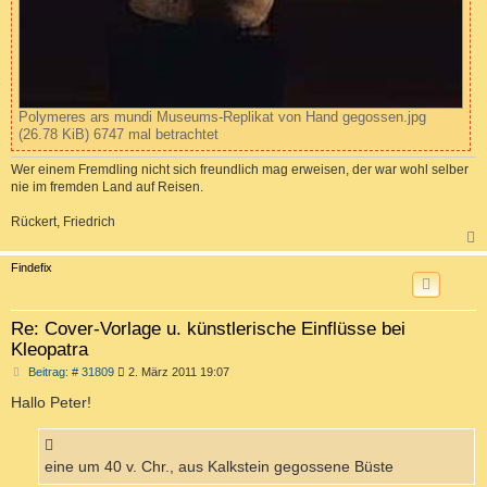
Polymeres ars mundi Museums-Replikat von Hand gegossen.jpg
(26.78 KiB) 6747 mal betrachtet
Wer einem Fremdling nicht sich freundlich mag erweisen, der war wohl selber
nie im fremden Land auf Reisen.
Rückert, Friedrich
c
Findefix
Re: Cover-Vorlage u. künstlerische Einflüsse bei
Kleopatra
B
Beitrag: # 31809
2. März 2011 19:07
e
i
Hallo Peter!
t
r
a
g
eine um 40 v. Chr., aus Kalkstein gegossene Büste