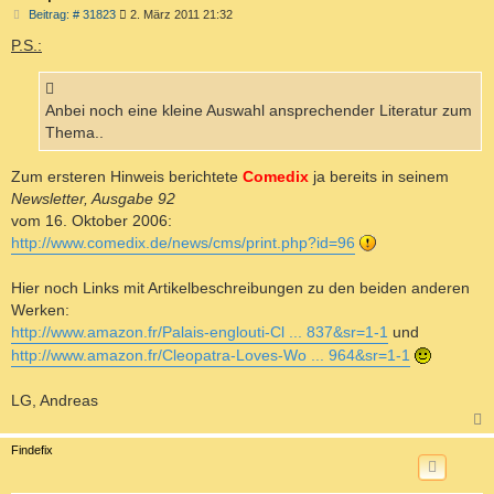
B
Beitrag: # 31823
2. März 2011 21:32
e
i
P.S.:
t
r
a
g
Anbei noch eine kleine Auswahl ansprechender Literatur zum
Thema..
Zum ersteren Hinweis berichtete
Comedix
ja bereits in seinem
Newsletter, Ausgabe 92
vom 16. Oktober 2006:
http://www.comedix.de/news/cms/print.php?id=96
Hier noch Links mit Artikelbeschreibungen zu den beiden anderen
Werken:
http://www.amazon.fr/Palais-englouti-Cl ... 837&sr=1-1
und
http://www.amazon.fr/Cleopatra-Loves-Wo ... 964&sr=1-1
LG, Andreas
c
Findefix