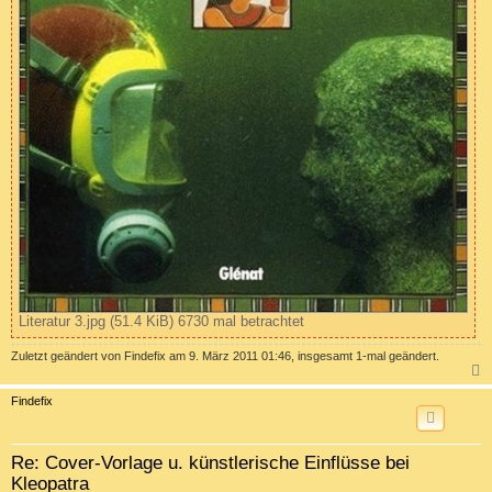
Literatur 3.jpg (51.4 KiB) 6730 mal betrachtet
Zuletzt geändert von
Findefix
am 9. März 2011 01:46, insgesamt 1-mal geändert.
c
Findefix
Re: Cover-Vorlage u. künstlerische Einflüsse bei
Kleopatra