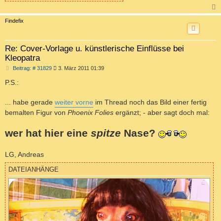
c
Findefix
Re: Cover-Vorlage u. künstlerische Einflüsse bei
Kleopatra
B
Beitrag: # 31829
3. März 2011 01:39
e
i
P.S.:
t
r
a
... habe gerade
weiter vorne
im Thread noch das Bild einer fertig
g
bemalten Figur von
Phoenix Folies
ergänzt; - aber sagt doch mal:
wer hat hier eine
spitze
Nase?
LG, Andreas
DATEIANHÄNGE