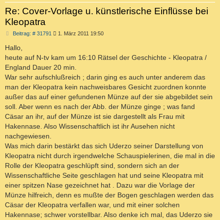
Re: Cover-Vorlage u. künstlerische Einflüsse bei
Kleopatra
B
Beitrag: # 31791
1. März 2011 19:50
e
i
Hallo,
t
heute auf N-tv kam um 16:10 Rätsel der Geschichte - Kleopatra /
r
a
England Dauer 20 min.
g
War sehr aufschlußreich ; darin ging es auch unter anderem das
man der Kleopatra kein nachweisbares Gesicht zuordnen konnte
außer das auf einer gefundenen Münze auf der sie abgebildet sein
soll. Aber wenn es nach der Abb. der Münze ginge ; was fand
Cäsar an ihr, auf der Münze ist sie dargestellt als Frau mit
Hakennase. Also Wissenschaftlich ist ihr Ausehen nicht
nachgewiesen.
Was mich darin bestärkt das sich Uderzo seiner Darstellung von
Kleopatra nicht durch irgendwelche Schauspielerinen, die mal in die
Rolle der Kleopatra geschlüpft sind, sondern sich an der
Wissenschaftliche Seite geschlagen hat und seine Kleopatra mit
einer spitzen Nase gezeichnet hat . Dazu war die Vorlage der
Münze hilfreich, denn es mußte der Bogen geschlagen werden das
Cäsar der Kleopatra verfallen war, und mit einer solchen
Hakennase; schwer vorstellbar. Also denke ich mal, das Uderzo sie