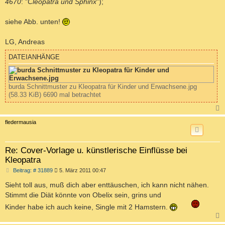
4670
: "
Cleopatra und Sphinx
");
siehe Abb. unten!
LG, Andreas
DATEIANHÄNGE
burda Schnittmuster zu Kleopatra für Kinder und Erwachsene.jpg
(58.33 KiB) 6690 mal betrachtet
c
fledermausia
Re: Cover-Vorlage u. künstlerische Einflüsse bei
Kleopatra
B
Beitrag: # 31889
5. März 2011 00:47
e
i
Sieht toll aus, muß dich aber enttäuschen, ich kann nicht nähen.
t
Stimmt die Diät könnte von Obelix sein, grins und
r
a
Kinder habe ich auch keine, Single mit 2 Hamstern.
g