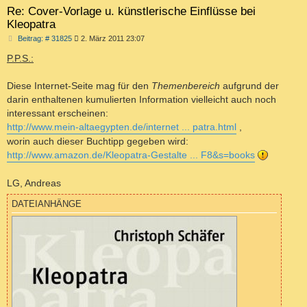
Re: Cover-Vorlage u. künstlerische Einflüsse bei
Kleopatra
B
Beitrag: # 31825
2. März 2011 23:07
e
i
P.P.S.:
t
r
a
Diese Internet-Seite mag für den
Themenbereich
aufgrund der
g
darin enthaltenen kumulierten Information vielleicht auch noch
interessant erscheinen:
http://www.mein-altaegypten.de/internet ... patra.html
,
worin auch dieser Buchtipp gegeben wird:
http://www.amazon.de/Kleopatra-Gestalte ... F8&s=books
LG, Andreas
DATEIANHÄNGE