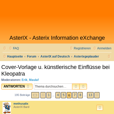
AsterIX - Asterix Information eXchange
FAQ
Registrieren
Anmelden
S
Hauptseite
Forum
AsterIX auf Deutsch
Asterixgeplauder
u
Cover-Vorlage u. künstlerische Einflüsse bei
c
Kleopatra
h
Moderatoren:
Erik
,
Maulaf
e
SUCHE
ERWEITERTE SU
ANTWORTEN
SEITE
6
VON
13
6
1
4
5
7
8
13
195 Beiträge
VORHERIGE
NÄCHST
…
…
methusalix
AsterIX Bard