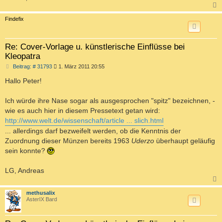
c
Findefix
Re: Cover-Vorlage u. künstlerische Einflüsse bei
Kleopatra
B
Beitrag: # 31793
1. März 2011 20:55
e
i
Hallo Peter!
t
r
a
Ich würde ihre Nase sogar als ausgesprochen "spitz" bezeichnen, -
g
wie es auch hier in diesem Pressetext getan wird:
http://www.welt.de/wissenschaft/article ... slich.html
... allerdings darf bezweifelt werden, ob die Kenntnis der
Zuordnung dieser Münzen bereits 1963
Uderzo
überhaupt geläufig
sein konnte?
LG, Andreas
c
methusalix
AsterIX Bard