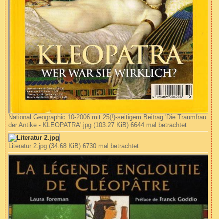
National Geographic 10-2006 mit 25(!)-seitigem Beitrag 'Die Traumfrau
der Antike - KLEOPATRA'.jpg (103.27 KiB) 6644 mal betrachtet
Literatur 2.jpg (34.68 KiB) 6730 mal betrachtet