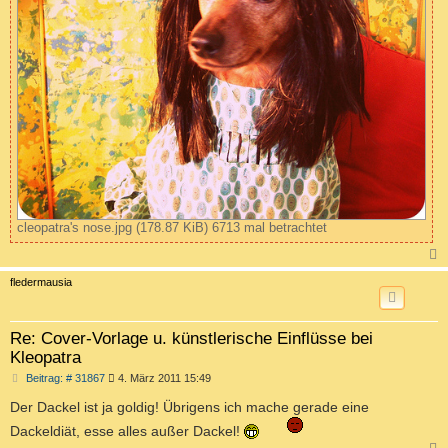
cleopatra's nose.jpg (178.87 KiB) 6713 mal betrachtet
c
fledermausia
Re: Cover-Vorlage u. künstlerische Einflüsse bei
Kleopatra
B
Beitrag: # 31867
4. März 2011 15:49
e
i
Der Dackel ist ja goldig! Übrigens ich mache gerade eine
t
Dackeldiät, esse alles außer Dackel!
r
a