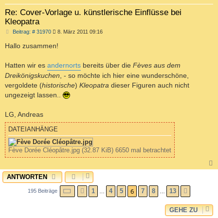
Re: Cover-Vorlage u. künstlerische Einflüsse bei
Kleopatra
B
Beitrag: # 31970
8. März 2011 09:16
e
i
Hallo zusammen!
t
r
a
Hatten wir es
andernorts
bereits über die
Fèves aus dem
g
Dreikönigskuchen
, - so möchte ich hier eine wunderschöne,
vergoldete (
historische
)
Kleopatra
dieser Figuren auch nicht
ungezeigt lassen..
LG, Andreas
DATEIANHÄNGE
Fève Dorée Cléopâtre.jpg (32.87 KiB) 6650 mal betrachtet
ANTWORTEN
c
SEITE
6
VON
13
6
1
4
5
7
8
13
195 Beiträge
VORHERIGE
NÄCHST
…
…
GEHE ZU