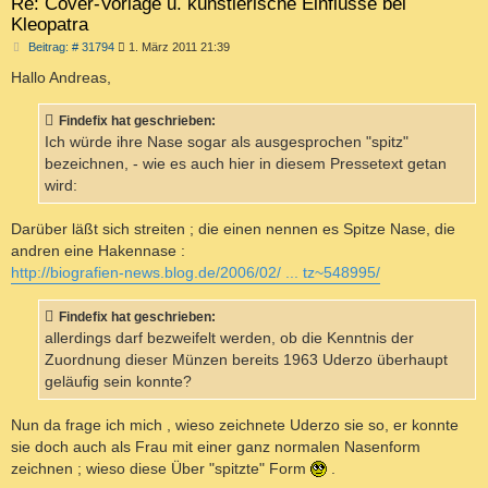
Re: Cover-Vorlage u. künstlerische Einflüsse bei
Kleopatra
B
Beitrag: # 31794
1. März 2011 21:39
e
i
Hallo Andreas,
t
r
a
Findefix hat geschrieben:
g
Ich würde ihre Nase sogar als ausgesprochen "spitz"
bezeichnen, - wie es auch hier in diesem Pressetext getan
wird:
Darüber läßt sich streiten ; die einen nennen es Spitze Nase, die
andren eine Hakennase :
http://biografien-news.blog.de/2006/02/ ... tz~548995/
Findefix hat geschrieben:
allerdings darf bezweifelt werden, ob die Kenntnis der
Zuordnung dieser Münzen bereits 1963 Uderzo überhaupt
geläufig sein konnte?
Nun da frage ich mich , wieso zeichnete Uderzo sie so, er konnte
sie doch auch als Frau mit einer ganz normalen Nasenform
zeichnen ; wieso diese Über "spitzte" Form
.