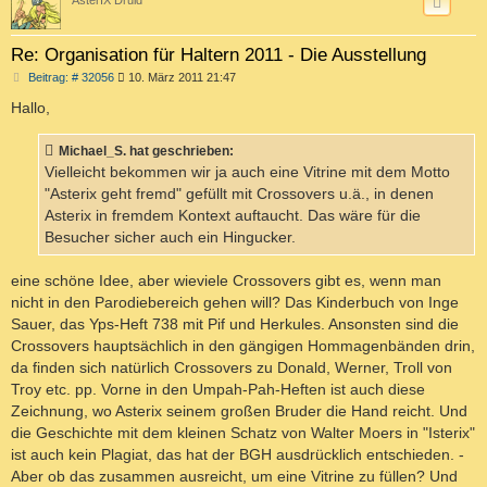
Re: Organisation für Haltern 2011 - Die Ausstellung
B
Beitrag: # 32056
10. März 2011 21:47
e
i
Hallo,
t
r
a
Michael_S. hat geschrieben:
g
Vielleicht bekommen wir ja auch eine Vitrine mit dem Motto
"Asterix geht fremd" gefüllt mit Crossovers u.ä., in denen
Asterix in fremdem Kontext auftaucht. Das wäre für die
Besucher sicher auch ein Hingucker.
eine schöne Idee, aber wieviele Crossovers gibt es, wenn man
nicht in den Parodiebereich gehen will? Das Kinderbuch von Inge
Sauer, das Yps-Heft 738 mit Pif und Herkules. Ansonsten sind die
Crossovers hauptsächlich in den gängigen Hommagenbänden drin,
da finden sich natürlich Crossovers zu Donald, Werner, Troll von
Troy etc. pp. Vorne in den Umpah-Pah-Heften ist auch diese
Zeichnung, wo Asterix seinem großen Bruder die Hand reicht. Und
die Geschichte mit dem kleinen Schatz von Walter Moers in "Isterix"
ist auch kein Plagiat, das hat der BGH ausdrücklich entschieden. -
Aber ob das zusammen ausreicht, um eine Vitrine zu füllen? Und