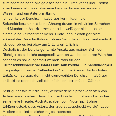
zumindest beinahe alle gelesen hat, die Filme kennt und... sonst
aber kaum mehr was, also eine Person die ansonsten wenig
Wissen rund um Asterix mitbringt.
Ich denke der Durchschnittsbürger kennt kaum die
Sekundärliteratur, hat keine Ahnung davon, in wievielen Sprachen
und Mundarten Asterix erschienen ist, weiß gar nicht, dass es
einmal eine Zeitschrift namens "Pilote" gab. Schon gar nicht
erkennt der Durschnittsleser, ob ein Sammlerstück rar und wertvoll
ist, oder ob es bei ebay um 1 Euro erhältlich ist.
Deshalb ist der bereits genannte Ansatz aus meiner Sicht der
Richtige: es soll nicht ausgestellt werden was besonderen Wert hat,
sondern es soll ausgestellt werden, was für den
Durchschnittsbesucher interessant sein könnte. Ein Sammlerobjekt
mag aufgrund seiner Seltenheit in Sammlerkreisen für höchstes
Entzücken sorgen, dem nicht eigneweihten Durchschnittsbürger
entlockt es dennoch vielleicht höchstens ein müdes Gähnen.
Sehr gut gefällt mir die Idee, verschiedene Sprachvarianten von
Asterix auszustellen. Daran hat der Durchschnittsbesucher sicher
seine helle Freude. Auch Ausgaben von Pilote (nicht ohne
Erklärungstext, dass Asterix dort zuerst abgedruckt wurde), Lupo
Modern etc. finden sicher reges Interesse.