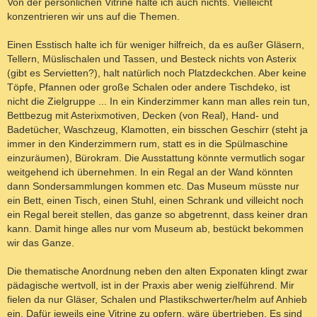
Von der persönlichen Vitrine halte ich auch nichts. Vielleicht
t
konzentrieren wir uns auf die Themen.
r
a
g
Einen Esstisch halte ich für weniger hilfreich, da es außer Gläsern,
Tellern, Müslischalen und Tassen, und Besteck nichts von Asterix
(gibt es Servietten?), halt natürlich noch Platzdeckchen. Aber keine
Töpfe, Pfannen oder große Schalen oder andere Tischdeko, ist
nicht die Zielgruppe ... In ein Kinderzimmer kann man alles rein tun,
Bettbezug mit Asterixmotiven, Decken (von Real), Hand- und
Badetücher, Waschzeug, Klamotten, ein bisschen Geschirr (steht ja
immer in den Kinderzimmern rum, statt es in die Spülmaschine
einzuräumen), Bürokram. Die Ausstattung könnte vermutlich sogar
weitgehend ich übernehmen. In ein Regal an der Wand könnten
dann Sondersammlungen kommen etc. Das Museum müsste nur
ein Bett, einen Tisch, einen Stuhl, einen Schrank und villeicht noch
ein Regal bereit stellen, das ganze so abgetrennt, dass keiner dran
kann. Damit hinge alles nur vom Museum ab, bestückt bekommen
wir das Ganze.
Die thematische Anordnung neben den alten Exponaten klingt zwar
pädagische wertvoll, ist in der Praxis aber wenig zielführend. Mir
fielen da nur Gläser, Schalen und Plastikschwerter/helm auf Anhieb
ein. Dafür jeweils eine Vitrine zu opfern, wäre übertrieben. Es sind