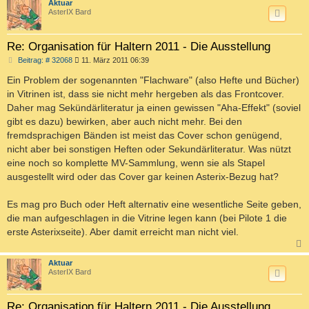
c
Aktuar
AsterIX Bard
Re: Organisation für Haltern 2011 - Die Ausstellung
B
Beitrag: # 32068
11. März 2011 06:39
e
i
Ein Problem der sogenannten "Flachware" (also Hefte und Bücher)
t
in Vitrinen ist, dass sie nicht mehr hergeben als das Frontcover.
r
a
Daher mag Sekündärliteratur ja einen gewissen "Aha-Effekt" (soviel
g
gibt es dazu) bewirken, aber auch nicht mehr. Bei den
fremdsprachigen Bänden ist meist das Cover schon genügend,
nicht aber bei sonstigen Heften oder Sekundärliteratur. Was nützt
eine noch so komplette MV-Sammlung, wenn sie als Stapel
ausgestellt wird oder das Cover gar keinen Asterix-Bezug hat?
Es mag pro Buch oder Heft alternativ eine wesentliche Seite geben,
die man aufgeschlagen in die Vitrine legen kann (bei Pilote 1 die
erste Asterixseite). Aber damit erreicht man nicht viel.
c
Aktuar
AsterIX Bard
Re: Organisation für Haltern 2011 - Die Ausstellung