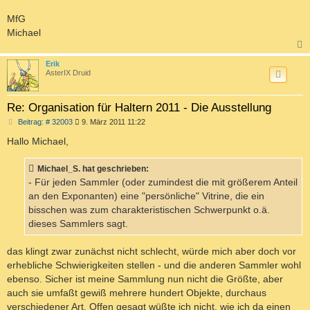
MfG
Michael
c
Erik
AsterIX Druid
Re: Organisation für Haltern 2011 - Die Ausstellung
B
Beitrag: # 32003
9. März 2011 11:22
e
i
Hallo Michael,
t
r
a
Michael_S. hat geschrieben:
g
- Für jeden Sammler (oder zumindest die mit größerem Anteil
an den Exponanten) eine "persönliche" Vitrine, die ein
bisschen was zum charakteristischen Schwerpunkt o.ä.
dieses Sammlers sagt.
das klingt zwar zunächst nicht schlecht, würde mich aber doch vor
erhebliche Schwierigkeiten stellen - und die anderen Sammler wohl
ebenso. Sicher ist meine Sammlung nun nicht die Größte, aber
auch sie umfaßt gewiß mehrere hundert Objekte, durchaus
verschiedener Art. Offen gesagt wüßte ich nicht, wie ich da einen