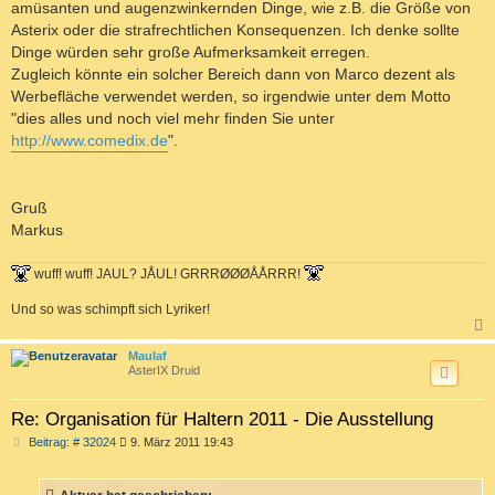
amüsanten und augenzwinkernden Dinge, wie z.B. die Größe von
Asterix oder die strafrechtlichen Konsequenzen. Ich denke sollte
Dinge würden sehr große Aufmerksamkeit erregen.
Zugleich könnte ein solcher Bereich dann von Marco dezent als
Werbefläche verwendet werden, so irgendwie unter dem Motto
"dies alles und noch viel mehr finden Sie unter
http://www.comedix.de
".
Gruß
Markus
wuff! wuff! JAUL? JÅUL! GRRRØØØÅÅRRR!
Und so was schimpft sich Lyriker!
c
Maulaf
AsterIX Druid
Re: Organisation für Haltern 2011 - Die Ausstellung
B
Beitrag: # 32024
9. März 2011 19:43
e
i
t