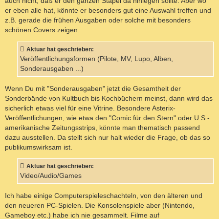
auch nicht, daß er den ganzen Stapel da hinlegen sollte. Aber wo
er eben alle hat, könnte er besonders gut eine Auswahl treffen und
z.B. gerade die frühen Ausgaben oder solche mit besonders
schönen Covers zeigen.
Aktuar hat geschrieben:
Veröffentlichungsformen (Pilote, MV, Lupo, Alben,
Sonderausgaben ...)
Wenn Du mit "Sonderausgaben" jetzt die Gesamtheit der
Sonderbände von Kultbuch bis Kochbüchern meinst, dann wird das
sicherlich etwas viel für eine Vitrine. Besondere Asterix-
Veröffentlichungen, wie etwa den "Comic für den Stern" oder U.S.-
amerikanische Zeitungsstrips, könnte man thematisch passend
dazu ausstellen. Da stellt sich nur halt wieder die Frage, ob das so
publikumswirksam ist.
Aktuar hat geschrieben:
Video/Audio/Games
Ich habe einige Computerspieleschachteln, von den älteren und
den neueren PC-Spielen. Die Konsolenspiele aber (Nintendo,
Gameboy etc.) habe ich nie gesammelt. Filme auf