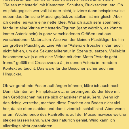
"Reisen mit Asterix" mit Klamotten, Schuhen, Rucksäcken, etc. Ob
es pädagogisch wertvoll ist oder nicht, letztere dann beispielsweise
neben das römische Marschgepäck zu stellen, ist mir gleich. Aber
ich denke, es wäre eine nette Idee. Was ich auch sehr spannend
fände ist eine Vitrine mit Asterix-Figuren (ganz wörtlich, es könnte
immer Asterix sein) in ganz verschiedenen Größen und aus
verschiedenen Materialien. Also von der kleinen Plastikfigur bis hin
zur großen Plüschfigur. Eine Vitrine "Asterix erfroschen" darf auch
nicht fehlen, um die Sekundärliteratur in Szene zu setzen. Vielleicht
bekommen wir ja auch eine Vitrine mit dem Motto "Asterix geht
fremd" gefüllt mit Crossovers u.ä., in denen Asterix in fremdem
Kontext auftaucht. Das wäre für die Besucher sicher auch ein
Hingucker.
Ob wir gerahmte Poster aufhängen können, kläre ich auch noch.
Dann könnten wir Filmplakate etc. unterbringen. Zu der Idee mit
den Großdrachen müsste sich chaoskiter mal äußern. Wenn ich
das richtig verstehe, machen diese Drachen am Boden nicht viel
her, da sie eben stablos und damit ziemlich schlaff sind. Aber wenn
er am Wochenende des Fantreffens auf der Museumswiese welche
steigen lassen kann, wäre das natürlich genial. Wind kann ich
allerdings nicht garantieren.