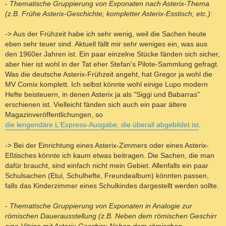
-
Thematische Gruppierung von Exponaten nach Asterix-Thema
(z.B. Frühe Asterix-Geschichte; kompletter Asterix-Esstisch; etc.)
:
-> Aus der Frühzeit habe ich sehr wenig, weil die Sachen heute
eben sehr teuer sind. Aktuell fällt mir sehr weniges ein, was aus
den 1960er Jahren ist. Ein paar einzelne Stücke fänden sich sicher,
aber hier ist wohl in der Tat eher Stefan's Pilote-Sammlung gefragt.
Was die deutsche Asterix-Frühzeit angeht, hat Gregor ja wohl die
MV Comix komplett. Ich selbst könnte wohl einige Lupo modern
Hefte beisteuern, in denen Asterix ja als "Siggi und Babarras"
erschienen ist. Vielleicht fänden sich auch ein paar ältere
Magazinveröffentlichungen, so
die lengendäre L'Express-Ausgabe, die überall abgebildet ist
.
-> Bei der Einrichtung eines Asterix-Zimmers oder eines Asterix-
Eßtisches könnte ich kaum etwas beitragen. Die Sachen, die man
dafür braucht, sind einfach nicht mein Gebiet. Allenfalls ein paar
Schulsachen (Etui, Schulhefte, Freundealbum) könnten passen,
falls das Kinderzimmer eines Schulkindes dargestellt werden sollte.
-
Thematische Gruppierung von Exponaten in Analogie zur
römischen Dauerausstellung (z.B. Neben dem römischen Geschirr