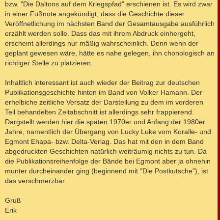
bzw. "Die Daltons auf dem Kriegspfad" erschienen ist. Es wird zwar
in einer Fußnote angekündigt, dass die Geschichte dieser
Veröffnetlichung im nächsten Band der Gesamtausgabe ausführlich
erzählt werden solle. Dass das mit ihrem Abdruck einhergeht,
erscheint allerdings nur mäßig wahrscheinlich. Denn wenn der
geplant gewesen wäre, hätte es nahe gelegen, ihn chonologisch an
richtiger Stelle zu platzieren.
Inhaltlich interessant ist auch wieder der Beitrag zur deutschen
Publikationsgeschichte hinten im Band von Volker Hamann. Der
erhelbiche zeitliche Versatz der Darstellung zu dem im vorderen
Teil behandelten Zeitabschnitt ist allerdings sehr frappierend.
Dargstellt werden hier die späten 1970er und Anfang der 1980er
Jahre, namentlich der Übergang von Lucky Luke vom Koralle- und
Egmont Ehapa- bzw. Delta-Verlag. Das hat mit den in dem Band
abgedruckten Geschichten natürlich weiträumig nichts zu tun. Da
die Publikationsreihenfolge der Bände bei Egmont aber ja ohnehin
munter durcheinander ging (beginnend mit "Die Postkutsche"), ist
das verschmerzbar.
Gruß
Erik