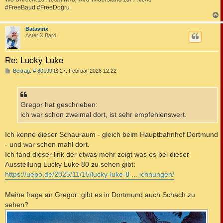
#FreeBaud #FreeDoğru
c
Batavirix
AsterIX Bard
Re: Lucky Luke
B
Beitrag: # 80199
27. Februar 2026 12:22
e
i
t
r
a
Gregor hat geschrieben:
g
ich war schon zweimal dort, ist sehr empfehlenswert.
Ich kenne dieser Schauraum - gleich beim Hauptbahnhof Dortmund
- und war schon mahl dort.
Ich fand dieser link der etwas mehr zeigt was es bei dieser
Ausstellung Lucky Luke 80 zu sehen gibt:
https://uepo.de/2025/11/15/lucky-luke-8 ... ichnungen/
Meine frage an Gregor: gibt es in Dortmund auch Schach zu
sehen?