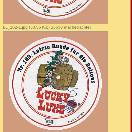
LL_102-1.jpg (50.95 KiB) 16638 mal betrachtet