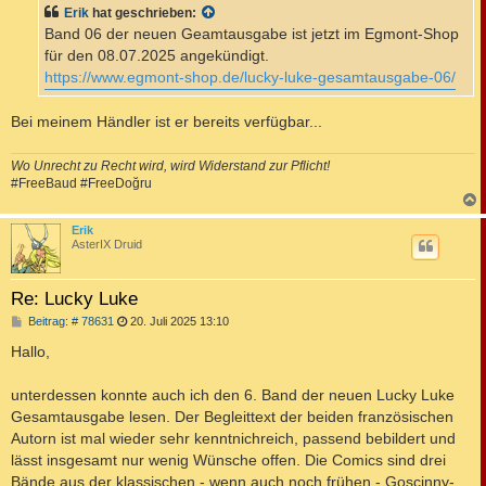
t
Erik
hat geschrieben:
r
a
Band 06 der neuen Geamtausgabe ist jetzt im Egmont-Shop
g
für den 08.07.2025 angekündigt.
https://www.egmont-shop.de/lucky-luke-gesamtausgabe-06/
Bei meinem Händler ist er bereits verfügbar...
Wo Unrecht zu Recht wird, wird Widerstand zur Pflicht!
#FreeBaud #FreeDoğru
c
Erik
AsterIX Druid
Re: Lucky Luke
B
Beitrag: # 78631
20. Juli 2025 13:10
e
i
Hallo,
t
r
a
unterdessen konnte auch ich den 6. Band der neuen Lucky Luke
g
Gesamtausgabe lesen. Der Begleittext der beiden französischen
Autorn ist mal wieder sehr kenntnichreich, passend bebildert und
lässt insgesamt nur wenig Wünsche offen. Die Comics sind drei
Bände aus der klassischen - wenn auch noch frühen - Goscinny-