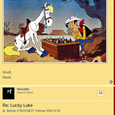
Gruß,
Henk
c
WeissNix
AsterIX Bard
Re: Lucky Luke
B
Beitrag: # 80200
27. Februar 2026 14:19
e