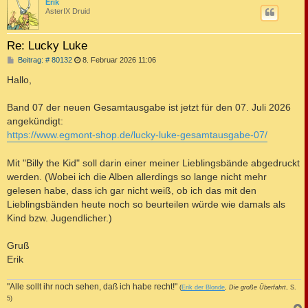
c
Erik
AsterIX Druid
Re: Lucky Luke
B
Beitrag: # 80132
8. Februar 2026 11:06
e
i
Hallo,
t
r
a
Band 07 der neuen Gesamtausgabe ist jetzt für den 07. Juli 2026
g
angekündigt:
https://www.egmont-shop.de/lucky-luke-gesamtausgabe-07/
Mit "Billy the Kid" soll darin einer meiner Lieblingsbände abgedruckt
werden. (Wobei ich die Alben allerdings so lange nicht mehr
gelesen habe, dass ich gar nicht weiß, ob ich das mit den
Lieblingsbänden heute noch so beurteilen würde wie damals als
Kind bzw. Jugendlicher.)
Gruß
Erik
"Alle sollt ihr noch sehen, daß ich habe recht!"
(
Erik der Blonde
,
Die große Überfahrt
, S.
5)