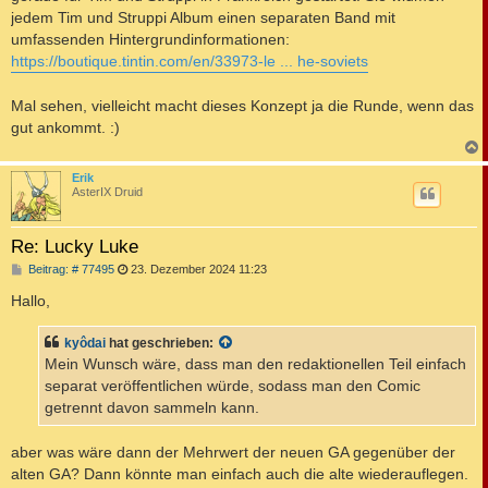
jedem Tim und Struppi Album einen separaten Band mit
umfassenden Hintergrundinformationen:
https://boutique.tintin.com/en/33973-le ... he-soviets
Mal sehen, vielleicht macht dieses Konzept ja die Runde, wenn das
gut ankommt. :)
c
Erik
AsterIX Druid
Re: Lucky Luke
B
Beitrag: # 77495
23. Dezember 2024 11:23
e
i
Hallo,
t
r
a
kyôdai
hat geschrieben:
g
Mein Wunsch wäre, dass man den redaktionellen Teil einfach
separat veröffentlichen würde, sodass man den Comic
getrennt davon sammeln kann.
aber was wäre dann der Mehrwert der neuen GA gegenüber der
alten GA? Dann könnte man einfach auch die alte wiederauflegen.