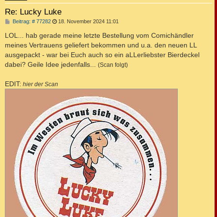
Re: Lucky Luke
B
Beitrag: # 77282
18. November 2024 11:01
e
i
LOL... hab gerade meine letzte Bestellung vom Comichändler
t
meines Vertrauens geliefert bekommen und u.a. den neuen LL
r
a
ausgepackt - war bei Euch auch so ein aLLerliebster Bierdeckel
g
dabei? Geile Idee jedenfalls...
(Scan folgt)
EDIT:
hier der Scan