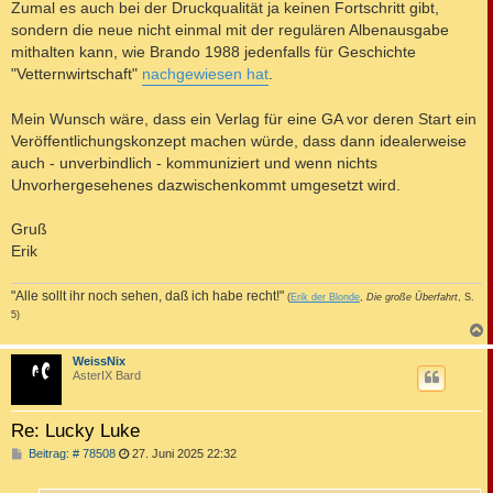
Zumal es auch bei der Druckqualität ja keinen Fortschritt gibt,
sondern die neue nicht einmal mit der regulären Albenausgabe
mithalten kann, wie Brando 1988 jedenfalls für Geschichte
"Vetternwirtschaft"
nachgewiesen hat
.
Mein Wunsch wäre, dass ein Verlag für eine GA vor deren Start ein
Veröffentlichungskonzept machen würde, dass dann idealerweise
auch - unverbindlich - kommuniziert und wenn nichts
Unvorhergesehenes dazwischenkommt umgesetzt wird.
Gruß
Erik
"Alle sollt ihr noch sehen, daß ich habe recht!"
(
Erik der Blonde
,
Die große Überfahrt
, S.
5)
c
WeissNix
AsterIX Bard
Re: Lucky Luke
B
Beitrag: # 78508
27. Juni 2025 22:32
e
i