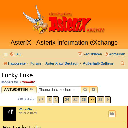
AsterIX - Asterix Information eXchange
FAQ
Registrieren
Anmelden
S
Hauptseite
Forum
AsterIX auf Deutsch
Außerhalb Galliens
u
Lucky Luke
c
Moderator:
Comedix
h
SUCHE
ERWEITERTE SU
ANTWORTEN
e
SEITE
27
VON
28
27
1
24
25
26
28
410 Beiträge
VORHERIGE
NÄCHST
…
WeissNix
AsterIX Bard
Re: Lucky Luke