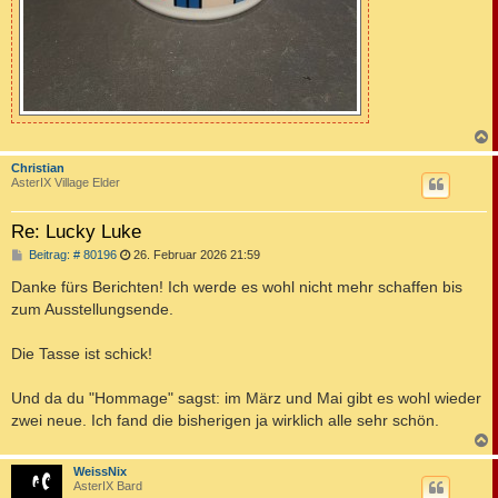
c
Christian
AsterIX Village Elder
Re: Lucky Luke
B
Beitrag: # 80196
26. Februar 2026 21:59
e
i
Danke fürs Berichten! Ich werde es wohl nicht mehr schaffen bis
t
zum Ausstellungsende.
r
a
g
Die Tasse ist schick!
Und da du "Hommage" sagst: im März und Mai gibt es wohl wieder
zwei neue. Ich fand die bisherigen ja wirklich alle sehr schön.
c
WeissNix
AsterIX Bard