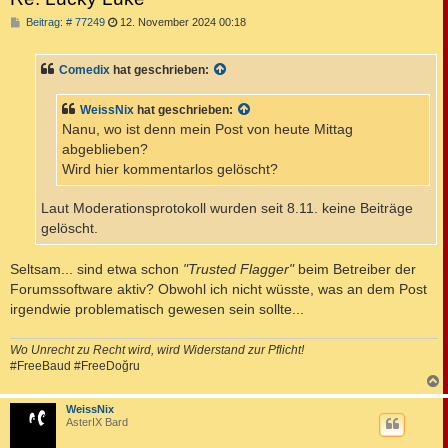
B
Beitrag: # 77249
12. November 2024 00:18
e
i
t
Comedix
hat geschrieben:
r
a
g
WeissNix
hat geschrieben:
Nanu, wo ist denn mein Post von heute Mittag
abgeblieben?
Wird hier kommentarlos gelöscht?
Laut Moderationsprotokoll wurden seit 8.11. keine Beiträge
gelöscht.
Seltsam... sind etwa schon
"Trusted Flagger"
beim Betreiber der
Forumssoftware aktiv? Obwohl ich nicht wüsste, was an dem Post
irgendwie problematisch gewesen sein sollte...
Wo Unrecht zu Recht wird, wird Widerstand zur Pflicht!
#FreeBaud #FreeDoğru
c
WeissNix
AsterIX Bard