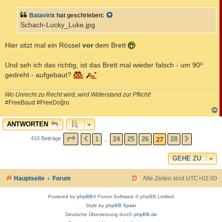
i
t
Batavirix
hat geschrieben:
r
a
Schach-Lucky_Luke.jpg
g
Hier sitzt mal ein Rössel
vor
dem Brett
Und seh ich das richtig, ist das Brett mal wieder falsch - um 90º
gedreht - aufgebaut?
Wo Unrecht zu Recht wird, wird Widerstand zur Pflicht!
#FreeBaud #FreeDoğru
c
ANTWORTEN
SEITE
27
VON
28
27
1
24
25
26
28
410 Beiträge
VORHERIGE
NÄCHST
…
GEHE ZU
Hauptseite
Forum
Alle Zeiten sind
UTC+02:00
Powered by
phpBB
® Forum Software © phpBB Limited
Style by
phpBB Spain
Deutsche Übersetzung durch
phpBB.de