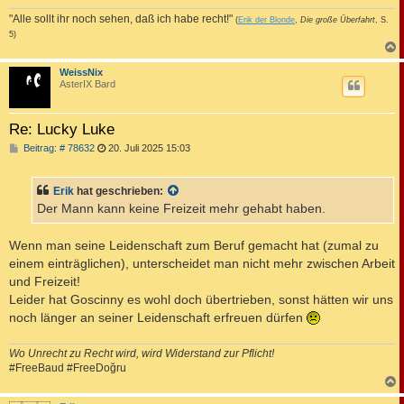
"Alle sollt ihr noch sehen, daß ich habe recht!"
(
Erik der Blonde
,
Die große Überfahrt
, S.
5)
c
WeissNix
AsterIX Bard
Re: Lucky Luke
B
Beitrag: # 78632
20. Juli 2025 15:03
e
i
t
Erik
hat geschrieben:
r
a
Der Mann kann keine Freizeit mehr gehabt haben.
g
Wenn man seine Leidenschaft zum Beruf gemacht hat (zumal zu
einem einträglichen), unterscheidet man nicht mehr zwischen Arbeit
und Freizeit!
Leider hat Goscinny es wohl doch übertrieben, sonst hätten wir uns
noch länger an seiner Leidenschaft erfreuen dürfen
Wo Unrecht zu Recht wird, wird Widerstand zur Pflicht!
#FreeBaud #FreeDoğru