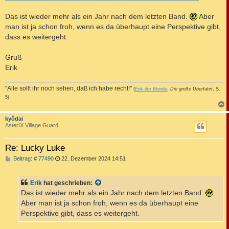
Das ist wieder mehr als ein Jahr nach dem letzten Band.
Aber
man ist ja schon froh, wenn es da überhaupt eine Perspektive gibt,
dass es weitergeht.
Gruß
Erik
"Alle sollt ihr noch sehen, daß ich habe recht!"
(
Erik der Blonde
,
Die große Überfahrt
, S.
5)
c
kyôdai
AsterIX Village Guard
Re: Lucky Luke
B
Beitrag: # 77490
22. Dezember 2024 14:51
e
i
t
Erik
hat geschrieben:
r
a
Das ist wieder mehr als ein Jahr nach dem letzten Band.
g
Aber man ist ja schon froh, wenn es da überhaupt eine
Perspektive gibt, dass es weitergeht.