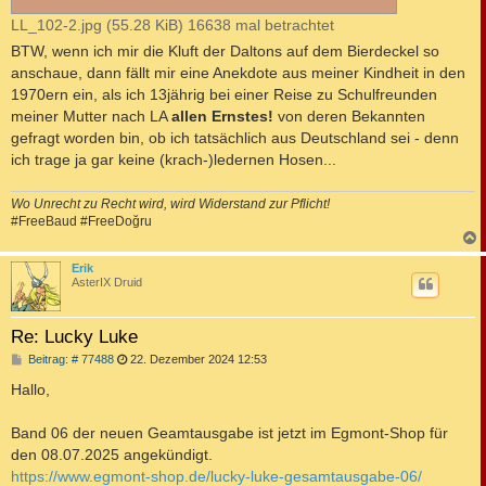
LL_102-2.jpg (55.28 KiB) 16638 mal betrachtet
BTW, wenn ich mir die Kluft der Daltons auf dem Bierdeckel so
anschaue, dann fällt mir eine Anekdote aus meiner Kindheit in den
1970ern ein, als ich 13jährig bei einer Reise zu Schulfreunden
meiner Mutter nach LA
allen Ernstes!
von deren Bekannten
gefragt worden bin, ob ich tatsächlich aus Deutschland sei - denn
ich trage ja gar keine (krach-)ledernen Hosen...
Wo Unrecht zu Recht wird, wird Widerstand zur Pflicht!
#FreeBaud #FreeDoğru
c
Erik
AsterIX Druid
Re: Lucky Luke
B
Beitrag: # 77488
22. Dezember 2024 12:53
e
i
Hallo,
t
r
a
Band 06 der neuen Geamtausgabe ist jetzt im Egmont-Shop für
g
den 08.07.2025 angekündigt.
https://www.egmont-shop.de/lucky-luke-gesamtausgabe-06/