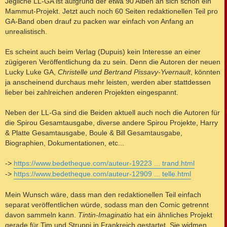
Jegliche LL-GA ist aufgrund der etwa 90 Alben an sich schon ein
Mammut-Projekt. Jetzt auch noch 60 Seiten redaktionellen Teil pro
GA-Band oben drauf zu packen war einfach von Anfang an
unrealistisch.
Es scheint auch beim Verlag (Dupuis) kein Interesse an einer
zügigeren Veröffentlichung da zu sein. Denn die Autoren der neuen
Lucky Luke GA,
Christelle und Bertrand Pissavy-Yvernault
, könnten
ja anscheinend durchaus mehr leisten, werden aber stattdessen
lieber bei zahlreichen anderen Projekten eingespannt.
Neben der LL-Ga sind die Beiden aktuell auch noch die Autoren für
die Spirou Gesamtausgabe, diverse andere Spirou Projekte, Harry
& Platte Gesamtausgabe, Boule & Bill Gesamtausgabe,
Biographien, Dokumentationen, etc...
->
https://www.bedetheque.com/auteur-19223 ... trand.html
->
https://www.bedetheque.com/auteur-12909 ... telle.html
Mein Wunsch wäre, dass man den redaktionellen Teil einfach
separat veröffentlichen würde, sodass man den Comic getrennt
davon sammeln kann.
Tintin-Imaginatio
hat ein ähnliches Projekt
gerade für Tim und Struppi in Frankreich gestartet. Sie widmen