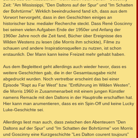
Zeit: "Am Mississippi, "Den Daltons auf der Spur" und "Im Schatten
der Bohrtürme". Wirklich beeindruckend fand ich, dass aus dem
Vorwort hervorgeht, dass in den Geschichten einiges an
historischer bzw. medialer Recherche steckt. Dass René Goscinny
bei seinen vielen Aufgaben Ende der 1950er und Anfang der
1960er Jahre noch die Zeit fand, Bücher über Ereignisse des
Wilden Westens zu lesen (die Morris ihm schickte), Filme zu
schauen und andere Inspirationsquellen zu nutzen, ist schon
erstaunlich. Der Mann kann keine Freizeit mehr gehabt haben.
Aus dem Begleittext geht allerdings auch wieder hevor, dass es
weitere Geschichten gab, die in der Gesamtausgabe nicht
abgedruckt wurden. Noch vertretbar erscheint das bei einer
Episode "Rapt au Far West" bzw. "Entführung im Wilden Westen",
die Morris 1960 in Zusammenarbeit mit einem jungen Künstler
namens Remacle mit den Daltons in der Hauptrolle erschaffen hat.
Hier kann man arumentieren, dass es ein Spin-Off und keine Lucky
Luke-Geschichte sei.
Allerdings liest man auch, dass zwischen den Abenteuern "Den
Daltons auf der Spur" und "Im Schatten der Bohrtürme" von Morris
und Goscinny eine Kurzgeschichte "Les Dalton courent toujours"