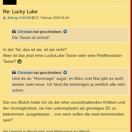
Re: Lucky Luke
B
Beitrag: # 80198
27. Februar 2026 01:44
e
i
t
Christian
hat geschrieben:
r
a
Die Tasse ist schick!
g
In der Tat, das ist sie, ist sie nicht?
Aber ist das jetzt eine LuckyLuke-Tasse oder eine PietMondrian-
Tasse?
Christian
hat geschrieben:
Und da du "Hommage" sagst: im März und Mai gibt es wohl
wieder zwei neue. Ich fand die bisherigen ja wirklich alle sehr
schön.
Die von Blutch hatte ich ob der eher zurückhaltenden Kritiken und
der Unmöglichkeit, sie hier unkompliziert als günstiges SC zu
bekommen, ausgelassen... von wem sollen die zwei kommenden
sein?
Wo Unrecht zu Recht wird, wird Widerstand zur Pflicht!