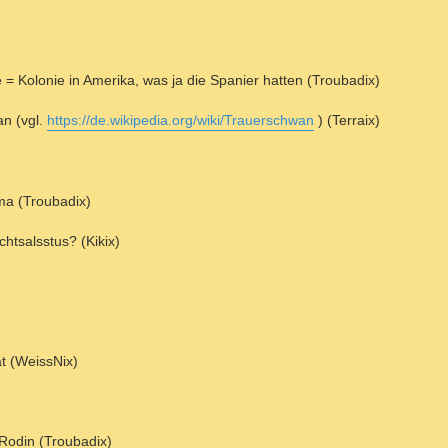
= Kolonie in Amerika, was ja die Spanier hatten (Troubadix)
an (vgl.
https://de.wikipedia.org/wiki/Trauerschwan
) (Terraix)
ma (Troubadix)
htsalsstus? (Kikix)
ät (WeissNix)
 Rodin (Troubadix)