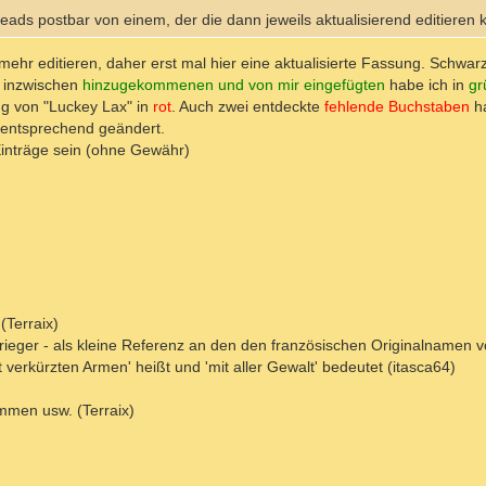
eads postbar von einem, der die dann jeweils aktualisierend editieren k
ehr editieren, daher erst mal hier eine aktualisierte Fassung. Schwarz 
e inzwischen
hinzugekommenen und von mir eingefügten
habe ich in
gr
ng von "Luckey Lax" in
rot
. Auch zwei entdeckte
fehlende Buchstaben
ha
e entsprechend geändert.
inträge sein (ohne Gewähr)
(Terraix)
 Krieger - als kleine Referenz an den den französischen Originalnamen v
it verkürzten Armen' heißt und 'mit aller Gewalt' bedeutet (itasca64)
mmen usw. (Terraix)