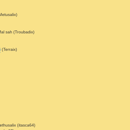
(Metusalix)
Mal sah (Troubadix)
i
(Terraix)
ethusalix (itasca64)