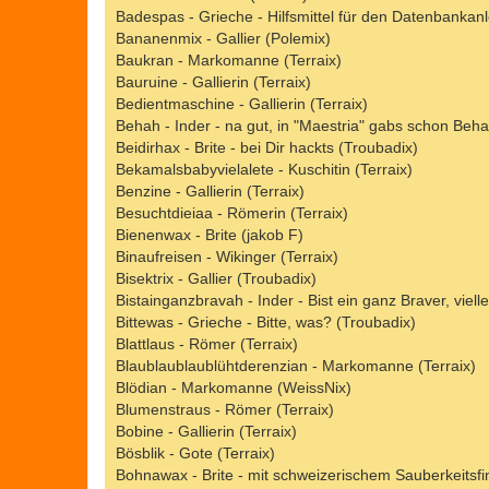
Badespas - Grieche - Hilfsmittel für den Datenbankan
Bananenmix - Gallier (Polemix)
Baukran - Markomanne (Terraix)
Bauruine - Gallierin (Terraix)
Bedientmaschine - Gallierin (Terraix)
Behah - Inder - na gut, in "Maestria" gabs schon Beh
Beidirhax - Brite - bei Dir hackts (Troubadix)
Bekamalsbabyvielalete - Kuschitin (Terraix)
Benzine - Gallierin (Terraix)
Besuchtdieiaa - Römerin (Terraix)
Bienenwax - Brite (jakob F)
Binaufreisen - Wikinger (Terraix)
Bisektrix - Gallier (Troubadix)
Bistainganzbravah - Inder - Bist ein ganz Braver, vie
Bittewas - Grieche - Bitte, was? (Troubadix)
Blattlaus - Römer (Terraix)
Blaublaublaublühtderenzian - Markomanne (Terraix)
Blödian - Markomanne (WeissNix)
Blumenstraus - Römer (Terraix)
Bobine - Gallierin (Terraix)
Bösblik - Gote (Terraix)
Bohnawax - Brite - mit schweizerischem Sauberkeitsfi