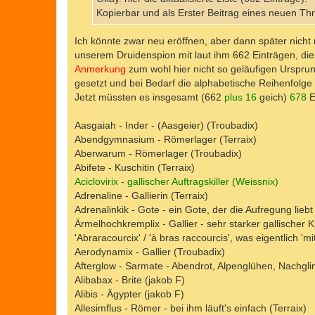
g
Kopierbar und als Erster Beitrag eines neuen Thr
Ich könnte zwar neu eröffnen, aber dann später nicht m
unserem Druidenspion mit laut ihm 662 Einträgen, di
Anmerkung
zum wohl hier nicht so geläufigen Urspru
gesetzt und bei Bedarf die alphabetische Reihenfolg
Jetzt müssten es insgesamt (662
plus 16
geich)
678
E
Aasgaiah - Inder - (Aasgeier) (Troubadix)
Abendgymnasium - Römerlager (Terraix)
Aberwarum - Römerlager (Troubadix)
Abifete - Kuschitin (Terraix)
Aciclovirix - gallischer Auftragskiller (Weissnix)
Adrenaline - Gallierin (Terraix)
Adrenalinkik - Gote - ein Gote, der die Aufregung liebt 
Ärmelhochkremplix - Gallier - sehr starker gallischer
'Abraracourcix' / 'à bras raccourcis', was eigentlich 'm
Aerodynamix - Gallier (Troubadix)
Afterglow - Sarmate - Abendrot, Alpenglühen, Nachgli
Alibabax - Brite (jakob F)
Alibis - Ägypter (jakob F)
Allesimflus - Römer - bei ihm läuft's einfach (Terraix)