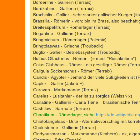
Borderline - Gallierin (Terraix)
Bordkabine - Gallierin (Terraix)
Brachialix - Gallier - sehr starker gallischer Krieger (i
Brassilia - Römerin - von: bin im Brass, also beschäft
Breitesspektrum - Römerlager (Terraix)
Brigantine - Gallierin (Terraix)
Bringmichum - Römerlager (Polemix)
Bringtdaswas - Grieche (Troubadix)
Bugfix - Gallier - Betriebssystem (Troubadix)
Bulbus Olfactorius - Römer - (= med. "Riechkolben") - 
Caius Clubhaus - Römer - ein geselliger Römer (Terra
Caligula Sockenschus - Römer (Terraix)
Candis - Ägypter - Jemand der viele Süßigkeiten ist (
Capkix - Gallier (Jakob F)
Caravan - Markomanne (Terraix)
Careles - Lusitanier - der ist zu sorglos (WeissNix)
Carlatine - Gallierin - Carla Tiene = brasilianische Tenn
Cashflow - Sarmate (Terraix)
Chaotikum - Römerlager, siehe
https://de.wikipedia.o
Chiefofangelsax - Brite - Alternativvorschlag mit korr
Cholesterine - Gallierin (Terraix)
Cindyausmarzan - Markomanne (Kimbern) - ok, eigent