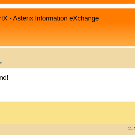
rIX - Asterix Information eXchange
te
nd!
WEITERTE SUCHE
11.