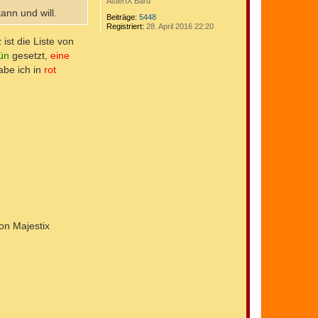
AsterIX Bard
ann und will.
Beiträge:
5448
Registriert:
28. April 2016 22:20
ist die Liste von
ün
gesetzt,
eine
be ich in
rot
on Majestix