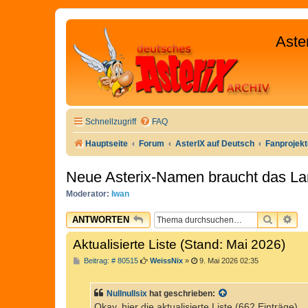
Aste
Schnellzugriff
FAQ
Hauptseite
Forum
AsterIX auf Deutsch
Fanprojek
Neue Asterix-Namen braucht das La
Moderator:
Iwan
SUCHE
ER
ANTWORTEN
Aktualisierte Liste (Stand: Mai 2026)
B
Beitrag: # 80515
WeissNix
»
9. Mai 2026 02:35
e
i
t
Nullnullsix
hat geschrieben:
r
a
Okay. hier die aktualisierte Liste (662 Einträge).