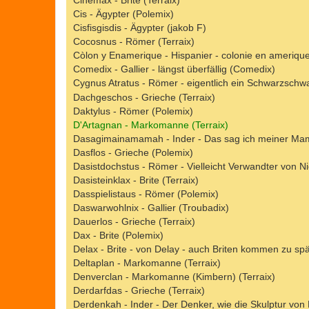
Cinemax - Brite (Terraix)
Cis - Ägypter (Polemix)
Cisfisgisdis - Ägypter (jakob F)
Cocosnus - Römer (Terraix)
Còlon y Enamerique - Hispanier - colonie en amerique 
Comedix - Gallier - längst überfällig (Comedix)
Cygnus Atratus - Römer - eigentlich ein Schwarzschw
Dachgeschos - Grieche (Terraix)
Daktylus - Römer (Polemix)
D'Artagnan - Markomanne (Terraix)
Dasagimainamamah - Inder - Das sag ich meiner Ma
Dasflos - Grieche (Polemix)
Dasistdochstus - Römer - Vielleicht Verwandter von Nic
Dasisteinklax - Brite (Terraix)
Dasspielistaus - Römer (Polemix)
Daswarwohlnix - Gallier (Troubadix)
Dauerlos - Grieche (Terraix)
Dax - Brite (Polemix)
Delax - Brite - von Delay - auch Briten kommen zu sp
Deltaplan - Markomanne (Terraix)
Denverclan - Markomanne (Kimbern) (Terraix)
Derdarfdas - Grieche (Terraix)
Derdenkah - Inder - Der Denker, wie die Skulptur von