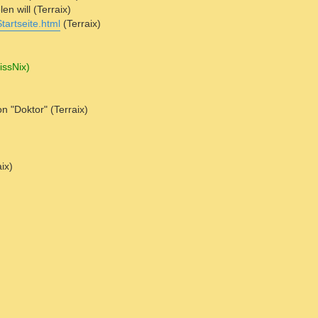
len will (Terraix)
tartseite.html
(Terraix)
issNix)
n "Doktor" (Terraix)
ix)