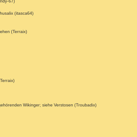
Andy-67)
husalix (itasca64)
ehen (Terraix)
Terraix)
 gehörenden Wikinger; siehe Verstosen (Troubadix)