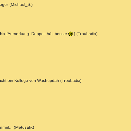
leger (Michael_S.)
ahix [Anmerkung: Doppelt hält besser
] (Troubadix)
lleicht ein Kollege von Washupdah (Troubadix)
mmel... (Metusalix)