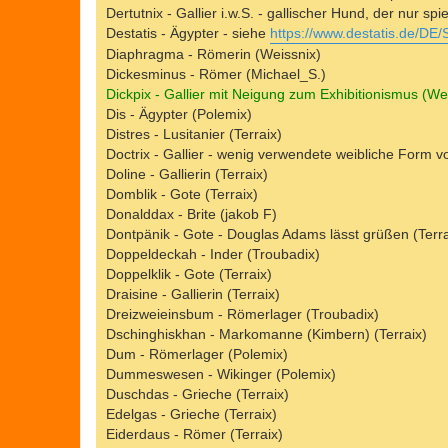
Dertutnix - Gallier i.w.S. - gallischer Hund, der nur spie
Destatis - Ägypter - siehe
https://www.destatis.de/DE/S
Diaphragma - Römerin (Weissnix)
Dickesminus - Römer (Michael_S.)
Dickpix - Gallier mit Neigung zum Exhibitionismus (We
Dis - Ägypter (Polemix)
Distres - Lusitanier (Terraix)
Doctrix - Gallier - wenig verwendete weibliche Form vo
Doline - Gallierin (Terraix)
Domblik - Gote (Terraix)
Donalddax - Brite (jakob F)
Dontpänik - Gote - Douglas Adams lässt grüßen (Terra
Doppeldeckah - Inder (Troubadix)
Doppelklik - Gote (Terraix)
Draisine - Gallierin (Terraix)
Dreizweieinsbum - Römerlager (Troubadix)
Dschinghiskhan - Markomanne (Kimbern) (Terraix)
Dum - Römerlager (Polemix)
Dummeswesen - Wikinger (Polemix)
Duschdas - Grieche (Terraix)
Edelgas - Grieche (Terraix)
Eiderdaus - Römer (Terraix)