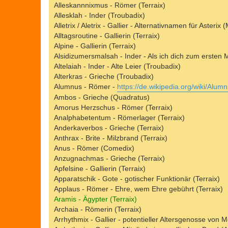
Alleskannnixmus - Römer (Terraix)
Allesklah - Inder (Troubadix)
Alletrix / Aletrix - Gallier - Alternativnamen für Asterix 
Alltagsroutine - Gallierin (Terraix)
Alpine - Gallierin (Terraix)
Alsidizumersmalsah - Inder - Als ich dich zum ersten 
Altelaiah - Inder - Alte Leier (Troubadix)
Alterkras - Grieche (Troubadix)
Alumnus - Römer -
https://de.wikipedia.org/wiki/Alumn
Ambos - Grieche (Quadratus)
Amorus Herzschus - Römer (Terraix)
Analphabetentum - Römerlager (Terraix)
Anderkaverbos - Grieche (Terraix)
Anthrax - Brite - Milzbrand (Terraix)
Anus - Römer (Comedix)
Anzugnachmas - Grieche (Terraix)
Apfelsine - Gallierin (Terraix)
Apparatschik - Gote - gotischer Funktionär (Terraix)
Applaus - Römer - Ehre, wem Ehre gebührt (Terraix)
Aramis - Ägypter (Terraix)
Archaia - Römerin (Terraix)
Arrhythmix - Gallier - potentieller Altersgenosse von M