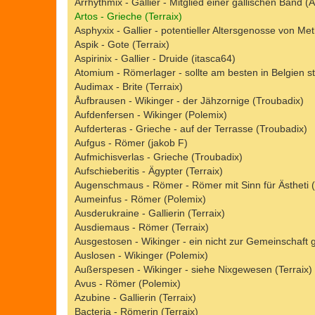
Arrhythmix - Gallier - Mitglied einer gallischen Band (
Artos - Grieche (Terraix)
Asphyxix - Gallier - potentieller Altersgenosse von Met
Aspik - Gote (Terraix)
Aspirinix - Gallier - Druide (itasca64)
Atomium - Römerlager - sollte am besten in Belgien st
Audimax - Brite (Terraix)
Åufbrausen - Wikinger - der Jähzornige (Troubadix)
Aufdenfersen - Wikinger (Polemix)
Aufderteras - Grieche - auf der Terrasse (Troubadix)
Aufgus - Römer (jakob F)
Aufmichisverlas - Grieche (Troubadix)
Aufschieberitis - Ägypter (Terraix)
Augenschmaus - Römer - Römer mit Sinn für Ästheti (
Aumeinfus - Römer (Polemix)
Ausderukraine - Gallierin (Terraix)
Ausdiemaus - Römer (Terraix)
Ausgestosen - Wikinger - ein nicht zur Gemeinschaft
Auslosen - Wikinger (Polemix)
Außerspesen - Wikinger - siehe Nixgewesen (Terraix)
Avus - Römer (Polemix)
Azubine - Gallierin (Terraix)
Bacteria - Römerin (Terraix)