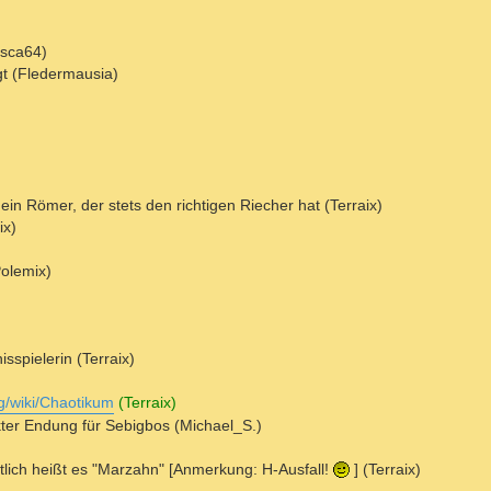
tasca64)
igt (Fledermausia)
ein Römer, der stets den richtigen Riecher hat (Terraix)
ix)
Polemix)
isspielerin (Terraix)
rg/wiki/Chaotikum
(Terraix)
ekter Endung für Sebigbos (Michael_S.)
lich heißt es "Marzahn" [Anmerkung: H-Ausfall!
] (Terraix)