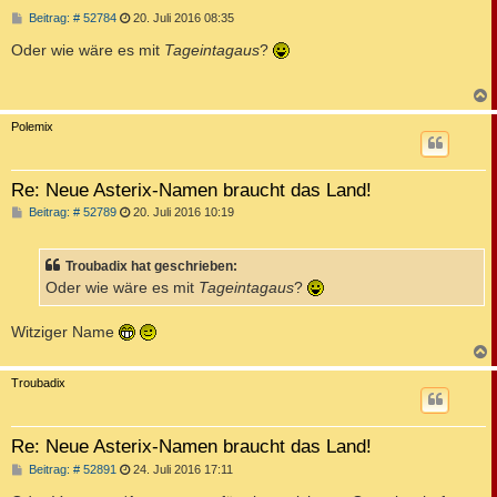
B
Beitrag: # 52784
20. Juli 2016 08:35
e
i
Oder wie wäre es mit
Tageintagaus
?
t
r
a
g
c
Polemix
Re: Neue Asterix-Namen braucht das Land!
B
Beitrag: # 52789
20. Juli 2016 10:19
e
i
t
Troubadix hat geschrieben:
r
a
Oder wie wäre es mit
Tageintagaus
?
g
Witziger Name
c
Troubadix
Re: Neue Asterix-Namen braucht das Land!
B
Beitrag: # 52891
24. Juli 2016 17:11
e