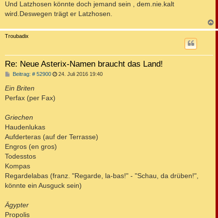
a
Und Latzhosen könnte doch jemand sein , dem.nie.kalt
g
wird.Deswegen trägt er Latzhosen.
c
Troubadix
Re: Neue Asterix-Namen braucht das Land!
B
Beitrag: # 52900
24. Juli 2016 19:40
e
i
Ein Briten
t
Perfax (per Fax)
r
a
g
Griechen
Haudenlukas
Aufderteras (auf der Terrasse)
Engros (en gros)
Todesstos
Kompas
Regardelabas (franz. "Regarde, la-bas!" - "Schau, da drüben!",
könnte ein Ausguck sein)
Ägypter
Propolis