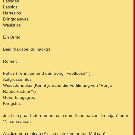
Lassdas
Lasslos
Harteslos
Bringtdaswas
Wasistlos
Ein Brite:
Beidirhax (bei dir hackts)
Römer:
Futlus (Kennt jemand den Song "Footloose"?)
Aufgrossemfus
Wiesudennblus (Kennt jemand die Verfilmung von "Ronja
Räubertochter"?)
Geburtstagsgrus
Kriegsfus
Jetzt ein paar Indernamen nach dem Schema von "Erindjah" oder
"Nihamavasah":
Alsidizumersmalsah (Als ich dich zum ersten Mal sah)