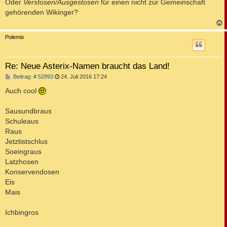
i
Oder
Verstosen/Ausgestosen
für einen nicht zur Gemeinschaft
t
gehörenden Wikinger?
r
a
g
c
Polemix
Re: Neue Asterix-Namen braucht das Land!
B
Beitrag: # 52893
24. Juli 2016 17:24
e
i
Auch cool
t
r
a
Sausundbraus
g
Schuleaus
Raus
Jetztistschlus
Soeingraus
Latzhosen
Konservendosen
Eis
Mais
Ichbingros