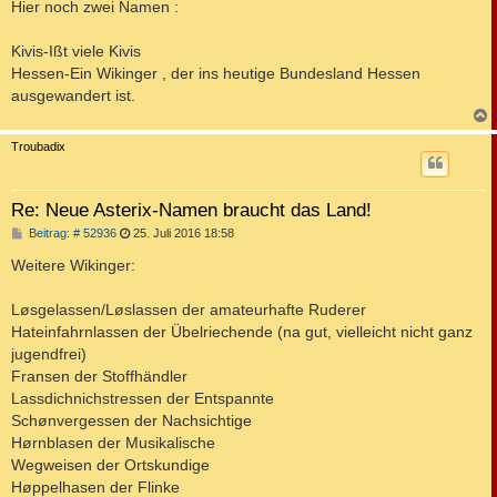
i
Hier noch zwei Namen :
t
r
a
Kivis-Ißt viele Kivis
g
Hessen-Ein Wikinger , der ins heutige Bundesland Hessen
ausgewandert ist.
c
Troubadix
Re: Neue Asterix-Namen braucht das Land!
B
Beitrag: # 52936
25. Juli 2016 18:58
e
i
Weitere Wikinger:
t
r
a
Løsgelassen/Løslassen der amateurhafte Ruderer
g
Hateinfahrnlassen der Übelriechende (na gut, vielleicht nicht ganz
jugendfrei)
Fransen der Stoffhändler
Lassdichnichstressen der Entspannte
Schønvergessen der Nachsichtige
Hørnblasen der Musikalische
Wegweisen der Ortskundige
Høppelhasen der Flinke