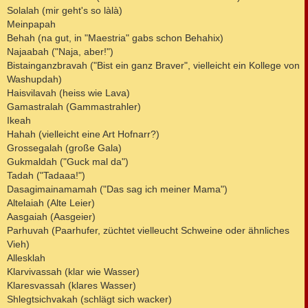
Solalah (mir geht's so làlà)
Meinpapah
Behah (na gut, in "Maestria" gabs schon Behahix)
Najaabah ("Naja, aber!")
Bistainganzbravah ("Bist ein ganz Braver", vielleicht ein Kollege von
Washupdah)
Haisvilavah (heiss wie Lava)
Gamastralah (Gammastrahler)
Ikeah
Hahah (vielleicht eine Art Hofnarr?)
Grossegalah (große Gala)
Gukmaldah ("Guck mal da")
Tadah ("Tadaaa!")
Dasagimainamamah ("Das sag ich meiner Mama")
Altelaiah (Alte Leier)
Aasgaiah (Aasgeier)
Parhuvah (Paarhufer, züchtet vielleucht Schweine oder ähnliches
Vieh)
Allesklah
Klarvivassah (klar wie Wasser)
Klaresvassah (klares Wasser)
Shlegtsichvakah (schlägt sich wacker)