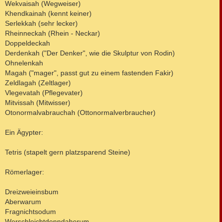
Wekvaisah (Wegweiser)
Khendkainah (kennt keiner)
Serlekkah (sehr lecker)
Rheinneckah (Rhein - Neckar)
Doppeldeckah
Derdenkah ("Der Denker", wie die Skulptur von Rodin)
Ohnelenkah
Magah ("mager", passt gut zu einem fastenden Fakir)
Zeldlagah (Zeltlager)
Vlegevatah (Pflegevater)
Mitvissah (Mitwisser)
Otonormalvabrauchah (Ottonormalverbraucher)
Ein Ägypter:
Tetris (stapelt gern platzsparend Steine)
Römerlager:
Dreizweieinsbum
Aberwarum
Fragnichtsodum
Werschleichtdenndaherum