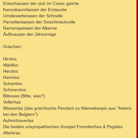
Entenhausen der sich im Comic geirrte
Kannskaumfassen der Erstaunte
Umdiewetterasen der Schnelle
Pørzellantassen der Geschmackvolle
Narrenspøssen der Alberne
Åufbrausen der Jähzornige
Griechen:
Hirnlos
Wahllos
Herzlos
Harmlos
Schamlos
Schmerzlos
Bittewas (Bitte, was?)
Vollerhas
Wasserlas (das griechische Pendant zu Männekenpix aus "Asterix
bei den Belgiern")
Aufmichisverlas
Die beiden unsympathischen Kumpel Fremdenhas & Pegidas
Alterkras