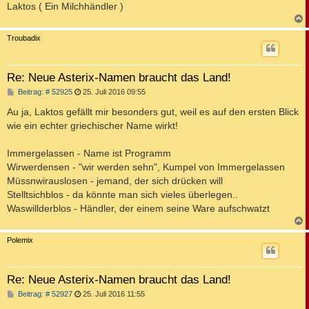
Laktos ( Ein Milchhändler )
c
Troubadix
Re: Neue Asterix-Namen braucht das Land!
B
Beitrag: # 52925
25. Juli 2016 09:55
e
i
Au ja, Laktos gefällt mir besonders gut, weil es auf den ersten Blick
t
wie ein echter griechischer Name wirkt!
r
a
g
Immergelassen - Name ist Programm
Wirwerdensen - "wir werden sehn", Kumpel von Immergelassen
Müssnwirauslosen - jemand, der sich drücken will
Stelltsichblos - da könnte man sich vieles überlegen..
Waswillderblos - Händler, der einem seine Ware aufschwatzt
c
Polemix
Re: Neue Asterix-Namen braucht das Land!
B
Beitrag: # 52927
25. Juli 2016 11:55
e