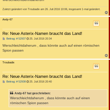
Zuletzt geändert von
Troubadix
am 26. Juli 2016 10:06, insgesamt 1-mal geändert.
c
Andy-67
Re: Neue Asterix-Namen braucht das Land!
B
Beitrag: # 52937
25. Juli 2016 20:34
e
i
Werschleichtdaherum , dass könnte auch auf einen römischen
t
Spion passen
r
a
g
c
Troubadix
Re: Neue Asterix-Namen braucht das Land!
B
Beitrag: # 52938
25. Juli 2016 20:40
e
i
t
Andy-67 hat geschrieben:
r
a
Werschleichtdaherum , dass könnte auch auf einen
g
römischen Spion passen