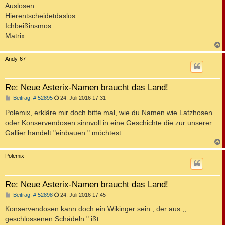
Auslosen
Hierentscheidetdaslos
Ichbeißinsmos
Matrix
c
Andy-67
Re: Neue Asterix-Namen braucht das Land!
B
Beitrag: # 52895
24. Juli 2016 17:31
e
i
Polemix, erkläre mir doch bitte mal, wie du Namen wie Latzhosen
t
oder Konservendosen sinnvoll in eine Geschichte die zur unserer
r
a
Gallier handelt "einbauen " möchtest
g
c
Polemix
Re: Neue Asterix-Namen braucht das Land!
B
Beitrag: # 52898
24. Juli 2016 17:45
e
i
Konservendosen kann doch ein Wikinger sein , der aus ,,
t
geschlossenen Schädeln " ißt.
r