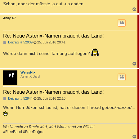
Schon, aber der müsste ja auf -us enden.
c
Andy-67
Re: Neue Asterix-Namen braucht das Land!
B
Beitrag: # 52939
25. Juli 2016 20:41
e
i
Würde dann nicht seine Tarnung auffliegen?
t
r
a
g
c
WeissNix
AsterIX Bard
Re: Neue Asterix-Namen braucht das Land!
B
Beitrag: # 52944
25. Juli 2016 22:16
e
i
Wenn Herr Jöken schlau ist, hat er diesen Thread
gebookmarked
...
t
r
a
g
Wo Unrecht zu Recht wird, wird Widerstand zur Pflicht!
#FreeBaud #FreeDoğru