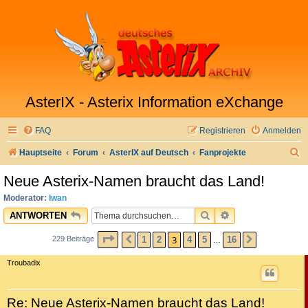
AsterIX - Asterix Information eXchange
FAQ
Registrieren
Anmelden
S
Hauptseite
Forum
AsterIX auf Deutsch
Fanprojekte
u
Neue Asterix-Namen braucht das Land!
c
Moderator:
Iwan
h
SUCHE
ERWEITERTE SU
ANTWORTEN
e
SEITE
3
VON
16
3
1
2
4
5
16
229 Beiträge
VORHERIGE
NÄCHSTE
…
Troubadix
Re: Neue Asterix-Namen braucht das Land!