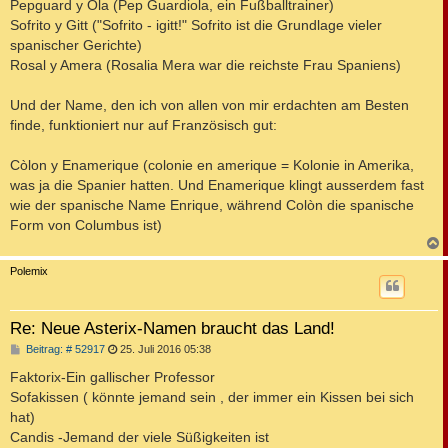
Pepguard y Ola (Pep Guardiola, ein Fußballtrainer)
Sofrito y Gitt ("Sofrito - igitt!" Sofrito ist die Grundlage vieler
spanischer Gerichte)
Rosal y Amera (Rosalia Mera war die reichste Frau Spaniens)
Und der Name, den ich von allen von mir erdachten am Besten
finde, funktioniert nur auf Französisch gut:
Còlon y Enamerique (colonie en amerique = Kolonie in Amerika,
was ja die Spanier hatten. Und Enamerique klingt ausserdem fast
wie der spanische Name Enrique, während Colòn die spanische
Form von Columbus ist)
c
Polemix
Re: Neue Asterix-Namen braucht das Land!
B
Beitrag: # 52917
25. Juli 2016 05:38
e
i
Faktorix-Ein gallischer Professor
t
Sofakissen ( könnte jemand sein , der immer ein Kissen bei sich
r
a
hat)
g
Candis -Jemand der viele Süßigkeiten ist