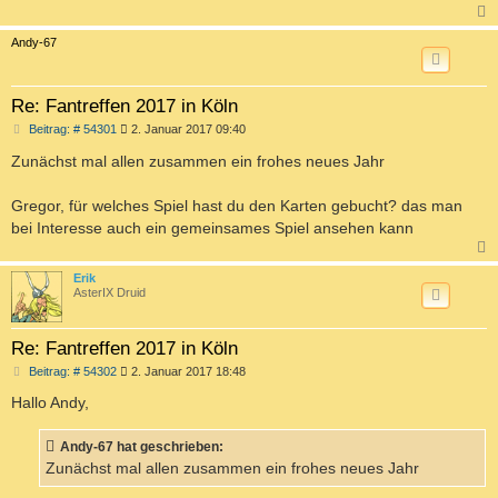
c
Andy-67
Re: Fantreffen 2017 in Köln
B
Beitrag: # 54301
2. Januar 2017 09:40
e
i
Zunächst mal allen zusammen ein frohes neues Jahr
t
r
a
Gregor, für welches Spiel hast du den Karten gebucht? das man
g
bei Interesse auch ein gemeinsames Spiel ansehen kann
c
Erik
AsterIX Druid
Re: Fantreffen 2017 in Köln
B
Beitrag: # 54302
2. Januar 2017 18:48
e
i
Hallo Andy,
t
r
a
Andy-67 hat geschrieben:
g
Zunächst mal allen zusammen ein frohes neues Jahr