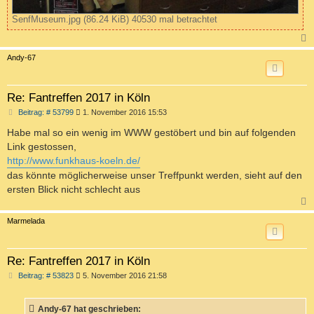
SenfMuseum.jpg (86.24 KiB) 40530 mal betrachtet
c
Andy-67
Re: Fantreffen 2017 in Köln
B
Beitrag: # 53799
1. November 2016 15:53
e
i
Habe mal so ein wenig im WWW gestöbert und bin auf folgenden
t
Link gestossen,
r
a
http://www.funkhaus-koeln.de/
g
das könnte möglicherweise unser Treffpunkt werden, sieht auf den
ersten Blick nicht schlecht aus
c
Marmelada
Re: Fantreffen 2017 in Köln
B
Beitrag: # 53823
5. November 2016 21:58
e
i
t
Andy-67 hat geschrieben:
r