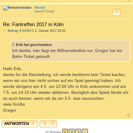
c
Maulaf
AsterIX Druid
Re: Fantreffen 2017 in Köln
B
Beitrag: # 54304
2. Januar 2017 20:31
e
i
t
Erik hat geschrieben:
r
a
Ich denke, hier liegt ein Mißverständnis vor. Gregor hat ein
g
Bahn-Ticket gekauft.
Hallo Erik,
danke für die Klarstellung, ich werde bestimmt kein Ticket kaufen,
wenn wir uns hier nicht vorher auf ein Spiel geeinigt haben. Ich
werde übrigens am 4.5. um 12:50 Uhr in Köln ankommen und am
7.5. um 14:10 Uhr wieder abfahren. Bezüglich des Spiels fände ich
es auch besser, wenn wir da am 5.5. was raussuchen,
viele Grüße
Gregor
ANTWORTEN
c
1
2
3
32 Beiträge
NÄCHSTE