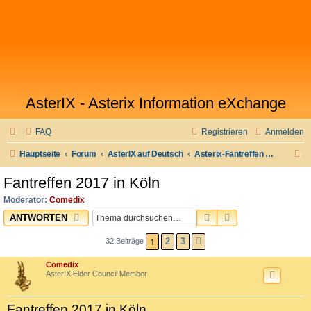
AsterIX - Asterix Information eXchange
FAQ
Registrieren
Anmelden
S
Hauptseite
Forum
AsterIX auf Deutsch
Asterix-Fantreffen & Stammtisch
u
Fantreffen 2017 in Köln
c
Moderator:
Comedix
h
SUCHE
ERWEITERTE SU
ANTWORTEN
e
1
2
3
32 Beiträge
NÄCHSTE
Comedix
AsterIX Elder Council Member
Fantreffen 2017 in Köln