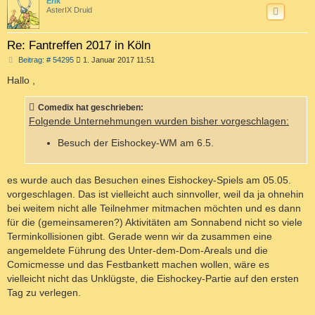
c
Erik
AsterIX Druid
Re: Fantreffen 2017 in Köln
B
Beitrag: # 54295
1. Januar 2017 11:51
e
i
Hallo ,
t
r
a
Comedix hat geschrieben:
g
Folgende Unternehmungen wurden bisher vorgeschlagen:
Besuch der Eishockey-WM am 6.5.
es wurde auch das Besuchen eines Eishockey-Spiels am 05.05.
vorgeschlagen. Das ist vielleicht auch sinnvoller, weil da ja ohnehin
bei weitem nicht alle Teilnehmer mitmachen möchten und es dann
für die (gemeinsameren?) Aktivitäten am Sonnabend nicht so viele
Terminkollisionen gibt. Gerade wenn wir da zusammen eine
angemeldete Führung des Unter-dem-Dom-Areals und die
Comicmesse und das Festbankett machen wollen, wäre es
vielleicht nicht das Unklügste, die Eishockey-Partie auf den ersten
Tag zu verlegen.