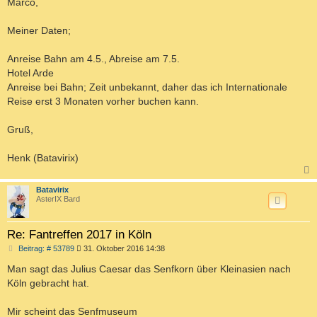
Marco,
t
r
a
Meiner Daten;
g
Anreise Bahn am 4.5., Abreise am 7.5.
Hotel Arde
Anreise bei Bahn; Zeit unbekannt, daher das ich Internationale
Reise erst 3 Monaten vorher buchen kann.
Gruß,
Henk (Batavirix)
c
Batavirix
AsterIX Bard
Re: Fantreffen 2017 in Köln
B
Beitrag: # 53789
31. Oktober 2016 14:38
e
i
Man sagt das Julius Caesar das Senfkorn über Kleinasien nach
t
Köln gebracht hat.
r
a
g
Mir scheint das Senfmuseum