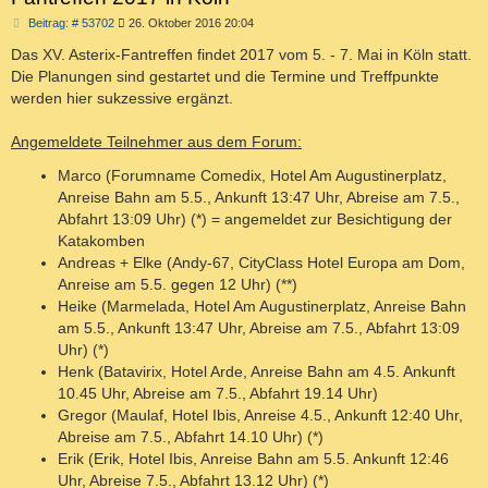
B
Beitrag: # 53702
26. Oktober 2016 20:04
e
i
Das XV. Asterix-Fantreffen findet 2017 vom 5. - 7. Mai in Köln statt.
t
Die Planungen sind gestartet und die Termine und Treffpunkte
r
a
werden hier sukzessive ergänzt.
g
Angemeldete Teilnehmer aus dem Forum:
Marco (Forumname Comedix, Hotel Am Augustinerplatz,
Anreise Bahn am 5.5., Ankunft 13:47 Uhr, Abreise am 7.5.,
Abfahrt 13:09 Uhr) (*) = angemeldet zur Besichtigung der
Katakomben
Andreas + Elke (Andy-67, CityClass Hotel Europa am Dom,
Anreise am 5.5. gegen 12 Uhr) (**)
Heike (Marmelada, Hotel Am Augustinerplatz, Anreise Bahn
am 5.5., Ankunft 13:47 Uhr, Abreise am 7.5., Abfahrt 13:09
Uhr) (*)
Henk (Batavirix, Hotel Arde, Anreise Bahn am 4.5. Ankunft
10.45 Uhr, Abreise am 7.5., Abfahrt 19.14 Uhr)
Gregor (Maulaf, Hotel Ibis, Anreise 4.5., Ankunft 12:40 Uhr,
Abreise am 7.5., Abfahrt 14.10 Uhr) (*)
Erik (Erik, Hotel Ibis, Anreise Bahn am 5.5. Ankunft 12:46
Uhr, Abreise 7.5., Abfahrt 13.12 Uhr) (*)