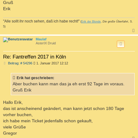
Gruß
Erik
"Alle sollt ihr noch sehen, daß ich habe recht!"
(
Erik der Blonde
,
Die große Überfahrt
, S.
5)
c
Maulaf
AsterIX Druid
Re: Fantreffen 2017 in Köln
B
Beitrag: # 54296
1. Januar 2017 12:12
e
i
t
Erik hat geschrieben:
r
a
Aber buchen kann man das ja eh erst 92 Tage im voraus.
g
Gruß Erik
Hallo Erik,
das ist anscheinend geändert, man kann jetzt schon 180 Tage
vorher buchen,
ich habe mein Ticket jedenfalls schon gekauft,
viele Grüße
Gregor