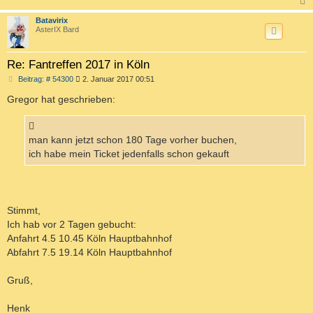
c
Batavirix
AsterIX Bard
Re: Fantreffen 2017 in Köln
B
Beitrag: # 54300
2. Januar 2017 00:51
e
i
Gregor hat geschrieben:
t
r
a
g
man kann jetzt schon 180 Tage vorher buchen,
ich habe mein Ticket jedenfalls schon gekauft
Stimmt,
Ich hab vor 2 Tagen gebucht:
Anfahrt 4.5 10.45 Köln Hauptbahnhof
Abfahrt 7.5 19.14 Köln Hauptbahnhof
Gruß,
Henk