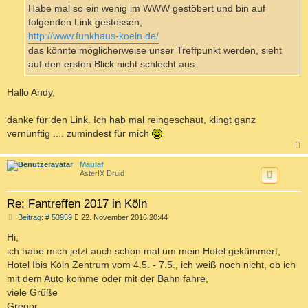
a
Habe mal so ein wenig im WWW gestöbert und bin auf
g
folgenden Link gestossen,
http://www.funkhaus-koeln.de/
das könnte möglicherweise unser Treffpunkt werden, sieht
auf den ersten Blick nicht schlecht aus
Hallo Andy,
danke für den Link. Ich hab mal reingeschaut, klingt ganz
vernünftig .... zumindest für mich
c
Maulaf
AsterIX Druid
Re: Fantreffen 2017 in Köln
B
Beitrag: # 53959
22. November 2016 20:44
e
i
Hi,
t
ich habe mich jetzt auch schon mal um mein Hotel gekümmert,
r
a
Hotel Ibis Köln Zentrum vom 4.5. - 7.5., ich weiß noch nicht, ob ich
g
mit dem Auto komme oder mit der Bahn fahre,
viele Grüße
Gregor