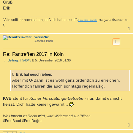
Gruß
Erik
"Alle sollt ihr noch sehen, daß ich habe recht!"
(
Erik der Blonde
,
Die große Überfahrt
, S.
5)
c
WeissNix
AsterIX Bard
Re: Fantreffen 2017 in Köln
B
Beitrag: # 54045
5. Dezember 2016 01:30
e
i
t
Erik hat geschrieben:
r
a
Aber mit U-Bahn ist es wohl ganz ordentlich zu erreichen.
g
Hoffentlich fahren die auch sonntags regelmäßig.
KVB
steht für
Kölner Verspätungs-Betriebe
- nur, damit es nicht
heisst, Dich hätte keiner gewarnt...
Wo Unrecht zu Recht wird, wird Widerstand zur Pflicht!
#FreeBaud #FreeDoğru