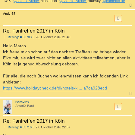
TwiX:
@Asterix-Archiv
, Mastodon:
@Asterix_Archiv
, Bluesky:
@comedix.de
c
Andy-67
Re: Fantreffen 2017 in Köln
B
Beitrag: # 53703
26. Oktober 2016 21:40
e
i
Hallo Marco
t
ich freue mich schon auf das nächste Trefffen und bringe wieder
r
a
Elke mit, sie wird zwar nicht an allen aktivitäten teilnehmen, aber in
g
Köln ist ja genug Abwechslung geboten.
Für alle, die noch Buchen wollen/müssen kann ich folgenden Link
anbieten:
https://www.holidaycheck.de/di/hotels-k ... a7ca928ecd
c
Batavirix
AsterIX Bard
Re: Fantreffen 2017 in Köln
B
Beitrag: # 53716
27. Oktober 2016 22:57
e
i