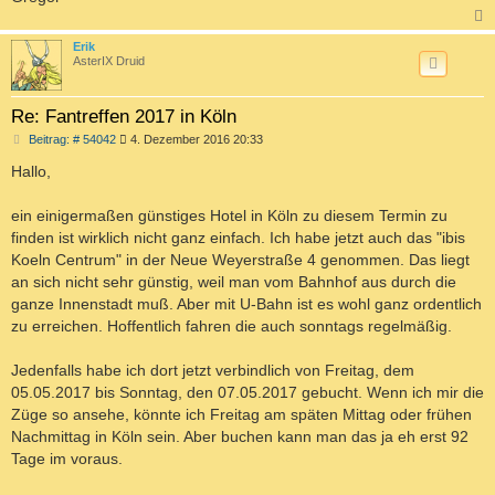
c
Erik
AsterIX Druid
Re: Fantreffen 2017 in Köln
B
Beitrag: # 54042
4. Dezember 2016 20:33
e
i
Hallo,
t
r
a
ein einigermaßen günstiges Hotel in Köln zu diesem Termin zu
g
finden ist wirklich nicht ganz einfach. Ich habe jetzt auch das "ibis
Koeln Centrum" in der Neue Weyerstraße 4 genommen. Das liegt
an sich nicht sehr günstig, weil man vom Bahnhof aus durch die
ganze Innenstadt muß. Aber mit U-Bahn ist es wohl ganz ordentlich
zu erreichen. Hoffentlich fahren die auch sonntags regelmäßig.
Jedenfalls habe ich dort jetzt verbindlich von Freitag, dem
05.05.2017 bis Sonntag, den 07.05.2017 gebucht. Wenn ich mir die
Züge so ansehe, könnte ich Freitag am späten Mittag oder frühen
Nachmittag in Köln sein. Aber buchen kann man das ja eh erst 92
Tage im voraus.