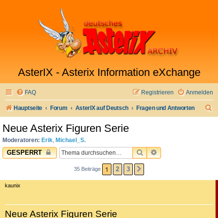
AsterIX - Asterix Information eXchange
FAQ
Registrieren
Anmelden
S
Hauptseite
Forum
AsterIX auf Deutsch
Fragen und Antworten
u
Neue Asterix Figuren Serie
c
Moderatoren:
Erik
,
Michael_S.
h
SUCHE
ERWEITERTE SUC
GESPERRT
e
1
2
3
35 Beiträge
NÄCHSTE
kaunix
Neue Asterix Figuren Serie