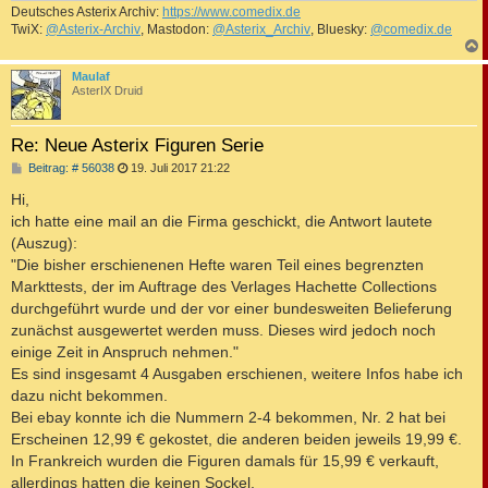
Deutsches Asterix Archiv:
https://www.comedix.de
TwiX:
@Asterix-Archiv
, Mastodon:
@Asterix_Archiv
, Bluesky:
@comedix.de
c
Maulaf
AsterIX Druid
Re: Neue Asterix Figuren Serie
B
Beitrag: # 56038
19. Juli 2017 21:22
e
i
Hi,
t
ich hatte eine mail an die Firma geschickt, die Antwort lautete
r
a
(Auszug):
g
"Die bisher erschienenen Hefte waren Teil eines begrenzten
Markttests, der im Auftrage des Verlages Hachette Collections
durchgeführt wurde und der vor einer bundesweiten Belieferung
zunächst ausgewertet werden muss. Dieses wird jedoch noch
einige Zeit in Anspruch nehmen."
Es sind insgesamt 4 Ausgaben erschienen, weitere Infos habe ich
dazu nicht bekommen.
Bei ebay konnte ich die Nummern 2-4 bekommen, Nr. 2 hat bei
Erscheinen 12,99 € gekostet, die anderen beiden jeweils 19,99 €.
In Frankreich wurden die Figuren damals für 15,99 € verkauft,
allerdings hatten die keinen Sockel,