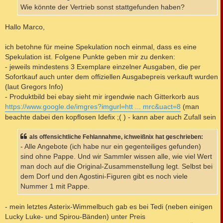
a
Wie könnte der Vertrieb sonst stattgefunden haben?
g
Hallo Marco,
ich betohne für meine Spekulation noch einmal, dass es eine
Spekulation ist. Folgene Punkte geben mir zu denken:
- jeweils mindestens 3 Exemplare einzelner Ausgaben, die per
Sofortkauf auch unter dem offiziellen Ausgabepreis verkauft wurden
(laut Gregors Info)
- Produktbild bei ebay sieht mir irgendwie nach Gitterkorb aus
https://www.google.de/imgres?imgurl=htt ... mrc&uact=8
(man
beachte dabei den kopflosen Idefix ;( ) - kann aber auch Zufall sein
als offensichtliche Fehlannahme, ichweißnix hat geschrieben:
- Alle Angebote (ich habe nur ein gegenteiliges gefunden)
sind ohne Pappe. Und wir Sammler wissen alle, wie viel Wert
man doch auf die Original-Zusammenstellung legt. Selbst bei
dem Dorf und den Agostini-Figuren gibt es noch viele
Nummer 1 mit Pappe.
- mein letztes Asterix-Wimmelbuch gab es bei Tedi (neben einigen
Lucky Luke- und Spirou-Bänden) unter Preis