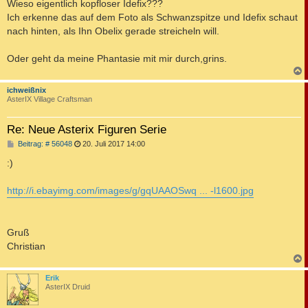
a
Wieso eigentlich kopfloser Idefix???
g
Ich erkenne das auf dem Foto als Schwanzspitze und Idefix schaut
nach hinten, als Ihn Obelix gerade streicheln will.
Oder geht da meine Phantasie mit mir durch,grins.
c
ichweißnix
AsterIX Village Craftsman
Re: Neue Asterix Figuren Serie
B
Beitrag: # 56048
20. Juli 2017 14:00
e
i
:)
t
r
a
http://i.ebayimg.com/images/g/gqUAAOSwq ... -l1600.jpg
g
Gruß
Christian
c
Erik
AsterIX Druid