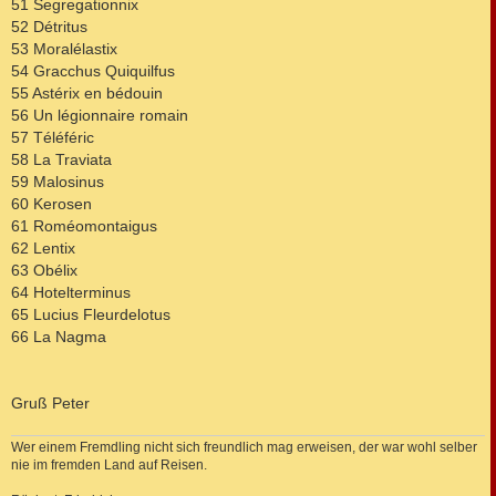
51 Segregationnix
52 Détritus
53 Moralélastix
54 Gracchus Quiquilfus
55 Astérix en bédouin
56 Un légionnaire romain
57 Téléféric
58 La Traviata
59 Malosinus
60 Kerosen
61 Roméomontaigus
62 Lentix
63 Obélix
64 Hotelterminus
65 Lucius Fleurdelotus
66 La Nagma
Gruß Peter
Wer einem Fremdling nicht sich freundlich mag erweisen, der war wohl selber
nie im fremden Land auf Reisen.