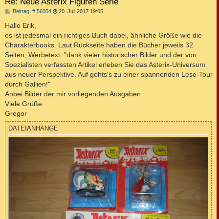
Re: Neue Asterix Figuren Serie
B
Beitrag: # 56054
20. Juli 2017 19:05
e
i
Hallo Erik,
t
es ist jedesmal ein richtiges Buch dabei, ähnliche Größe wie die
r
a
Charakterbooks. Laut Rückseite haben die Bücher jeweils 32
g
Seiten, Werbetext: "dank vieler historischer Bilder und der von
Spezialisten verfassten Artikel erleben Sie das Asterix-Universum
aus neuer Perspektive. Auf gehts's zu einer spannenden Lese-Tour
durch Gallien!"
Anbei Bilder der mir vorliegenden Ausgaben.
Viele Grüße
Gregor
DATEIANHÄNGE