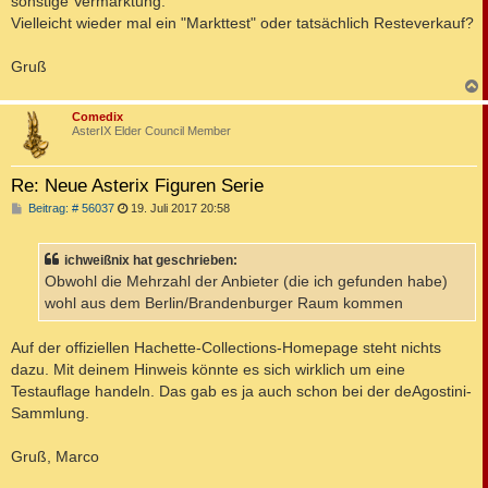
sonstige Vermarktung.
Vielleicht wieder mal ein "Markttest" oder tatsächlich Resteverkauf?
Gruß
c
Comedix
AsterIX Elder Council Member
Re: Neue Asterix Figuren Serie
B
Beitrag: # 56037
19. Juli 2017 20:58
e
i
t
ichweißnix hat geschrieben:
r
a
Obwohl die Mehrzahl der Anbieter (die ich gefunden habe)
g
wohl aus dem Berlin/Brandenburger Raum kommen
Auf der offiziellen Hachette-Collections-Homepage steht nichts
dazu. Mit deinem Hinweis könnte es sich wirklich um eine
Testauflage handeln. Das gab es ja auch schon bei der deAgostini-
Sammlung.
Gruß, Marco