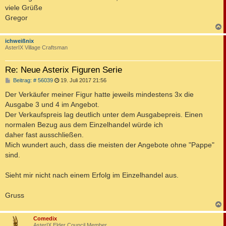
viele Grüße
Gregor
c
ichweißnix
AsterIX Village Craftsman
Re: Neue Asterix Figuren Serie
B
Beitrag: # 56039
19. Juli 2017 21:56
e
i
Der Verkäufer meiner Figur hatte jeweils mindestens 3x die
t
Ausgabe 3 und 4 im Angebot.
r
a
Der Verkaufspreis lag deutlich unter dem Ausgabepreis. Einen
g
normalen Bezug aus dem Einzelhandel würde ich
daher fast ausschließen.
Mich wundert auch, dass die meisten der Angebote ohne "Pappe"
sind.
Sieht mir nicht nach einem Erfolg im Einzelhandel aus.
Gruss
c
Comedix
AsterIX Elder Council Member