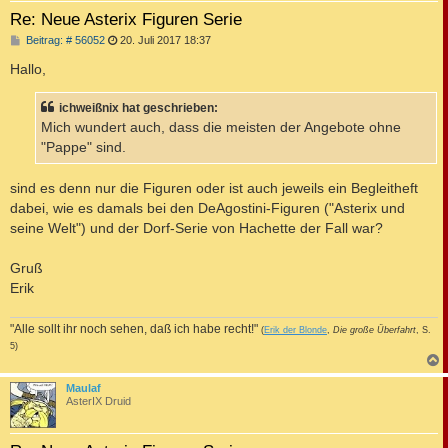
Re: Neue Asterix Figuren Serie
B
Beitrag: # 56052
20. Juli 2017 18:37
e
i
Hallo,
t
r
a
ichweißnix hat geschrieben:
g
Mich wundert auch, dass die meisten der Angebote ohne
"Pappe" sind.
sind es denn nur die Figuren oder ist auch jeweils ein Begleitheft
dabei, wie es damals bei den DeAgostini-Figuren ("Asterix und
seine Welt") und der Dorf-Serie von Hachette der Fall war?
Gruß
Erik
"Alle sollt ihr noch sehen, daß ich habe recht!"
(
Erik der Blonde
,
Die große Überfahrt
, S.
5)
c
Maulaf
AsterIX Druid