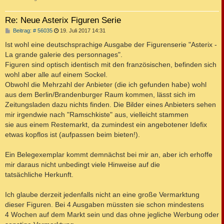
Re: Neue Asterix Figuren Serie
B
Beitrag: # 56035
19. Juli 2017 14:31
e
i
Ist wohl eine deutschsprachige Ausgabe der Figurenserie "Asterix -
t
La grande galerie des personnages".
r
a
Figuren sind optisch identisch mit den französischen, befinden sich
g
wohl aber alle auf einem Sockel.
Obwohl die Mehrzahl der Anbieter (die ich gefunden habe) wohl
aus dem Berlin/Brandenburger Raum kommen, lässt sich im
Zeitungsladen dazu nichts finden. Die Bilder eines Anbieters sehen
mir irgendwie nach "Ramschkiste" aus, vielleicht stammen
sie aus einem Restemarkt, da zumindest ein angebotener Idefix
etwas kopflos ist (aufpassen beim bieten!).
Ein Belegexemplar kommt demnächst bei mir an, aber ich erhoffe
mir daraus nicht unbedingt viele Hinweise auf die
tatsächliche Herkunft.
Ich glaube derzeit jedenfalls nicht an eine große Vermarktung
dieser Figuren. Bei 4 Ausgaben müssten sie schon mindestens
4 Wochen auf dem Markt sein und das ohne jegliche Werbung oder