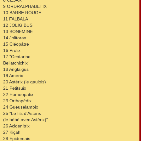
9 ORDRALPHABETIX
10 BARBE ROUGE
11 FALBALA
12 JOLIGIBUS
13 BONEMINE
14 Jolitorax
15 Cléopâtre
16 Prolix
17 "Ocatarina
Bellatchichix"
18 Anglaigus
19 Amérix
20 Astérix (le gaulois)
21 Petitsuix
22 Homeopatix
23 Orthopédix
24 Gueuselambix
25 "Le fils d'Astérix
(le bébé avec Astérix)"
26 Acidenitrix
27 Kiçah
28 Epidemais