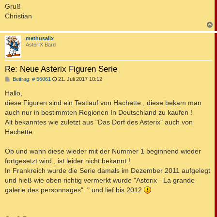
Gruß
Christian
c
methusalix
AsterIX Bard
Re: Neue Asterix Figuren Serie
B
Beitrag: # 56061
21. Juli 2017 10:12
e
i
Hallo,
t
diese Figuren sind ein Testlauf von Hachette , diese bekam man
r
a
auch nur in bestimmten Regionen In Deutschland zu kaufen !
g
Alt bekanntes wie zuletzt aus "Das Dorf des Asterix" auch von
Hachette
Ob und wann diese wieder mit der Nummer 1 beginnend wieder
fortgesetzt wird , ist leider nicht bekannt !
In Frankreich wurde die Serie damals im Dezember 2011 aufgelegt
und hieß wie oben richtig vermerkt wurde "Asterix - La grande
galerie des personnages". " und lief bis 2012