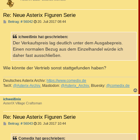
Re: Neue Asterix Figuren Serie
B
Beitrag: # 56042
20. Juli 2017 08:44
e
i
t
ichweißnix hat geschrieben:
r
a
Der Verkaufspreis lag deutlich unter dem Ausgabepreis.
g
Einen normalen Bezug aus dem Einzelhandel würde ich
daher fast ausschließen.
Wie könnte der Vertrieb sonst stattgefunden haben?
Deutsches Asterix Archiv:
https://www.comedix.de
TwiX:
@Asterix-Archiv
, Mastodon:
@Asterix_Archiv
, Bluesky:
@comedix.de
c
ichweißnix
AsterIX Village Craftsman
Re: Neue Asterix Figuren Serie
B
Beitrag: # 56043
20. Juli 2017 10:44
e
i
t
Comedix hat geschrieben:
r