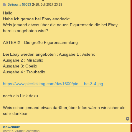
B
Beitrag: # 56033
18. Juli 2017 23:29
e
i
Hallo
t
Habe ich gerade bei Ebay enddeckt.
r
a
Weis jemand etwas über die neuen Figurenserie die bei Ebay
g
bereits angeboten wird?
ASTERIX - Die große Figurensammlung
Bei Ebay werden angeboten : Ausgabe 1 : Asterix
Ausgabe 2 : Miraculix
Ausgabe 3: Obelix
Ausgabe 4 : Troubadix
https://www.picclickimg.com/d/w1600/pic ... be-3-4.jpg
noch ein Link dazu.
Weis schon jemand etwas darüber,über Infos wären wir sicher ale
sehr dankbar.
c
ichweißnix
AsterIX Village Craftsman