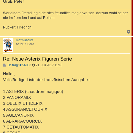
Gruß Peter
Wer einem Fremdling nicht sich freundlich mag erweisen, der war wohl selber
nie im fremden Land auf Reisen.
Rückert, Friedrich
c
methusalix
AsterIX Bard
Re: Neue Asterix Figuren Serie
B
Beitrag: # 56063
21. Juli 2017 11:18
e
i
Hallo ,
t
Vollständige Liste der französischen Ausgabe :
r
a
g
1 ASTERIX (chaudron magique)
2 PANORAMIX
3 OBELIX ET IDEFIX
4 ASSURANCETOURIX
5 AGECANONIX
6 ABRARACOURCIX
7 CETAUTOMATIX
8 CESAR