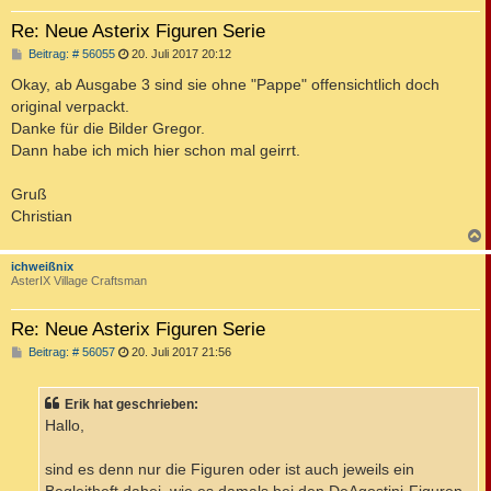
Re: Neue Asterix Figuren Serie
B
Beitrag: # 56055
20. Juli 2017 20:12
e
i
Okay, ab Ausgabe 3 sind sie ohne "Pappe" offensichtlich doch
t
original verpackt.
r
a
Danke für die Bilder Gregor.
g
Dann habe ich mich hier schon mal geirrt.
Gruß
Christian
c
ichweißnix
AsterIX Village Craftsman
Re: Neue Asterix Figuren Serie
B
Beitrag: # 56057
20. Juli 2017 21:56
e
i
t
Erik hat geschrieben:
r
a
Hallo,
g
sind es denn nur die Figuren oder ist auch jeweils ein