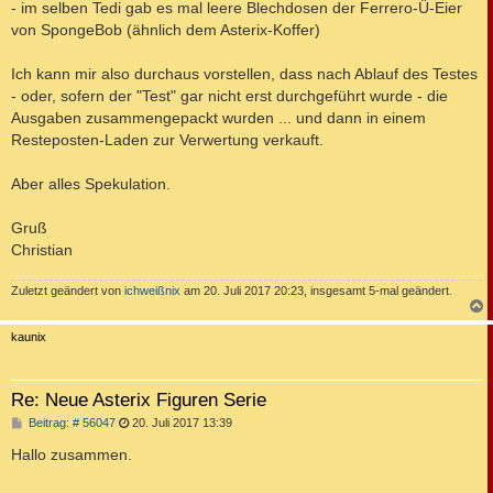
- im selben Tedi gab es mal leere Blechdosen der Ferrero-Ü-Eier
von SpongeBob (ähnlich dem Asterix-Koffer)
Ich kann mir also durchaus vorstellen, dass nach Ablauf des Testes
- oder, sofern der "Test" gar nicht erst durchgeführt wurde - die
Ausgaben zusammengepackt wurden ... und dann in einem
Resteposten-Laden zur Verwertung verkauft.
Aber alles Spekulation.
Gruß
Christian
Zuletzt geändert von
ichweißnix
am 20. Juli 2017 20:23, insgesamt 5-mal geändert.
c
kaunix
Re: Neue Asterix Figuren Serie
B
Beitrag: # 56047
20. Juli 2017 13:39
e
i
Hallo zusammen.
t
r