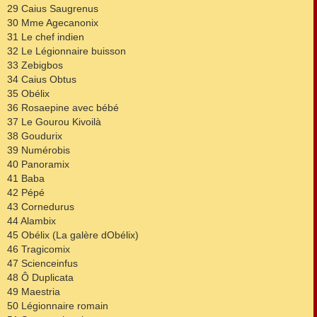
29 Caius Saugrenus
30 Mme Agecanonix
31 Le chef indien
32 Le Légionnaire buisson
33 Zebigbos
34 Caius Obtus
35 Obélix
36 Rosaepine avec bébé
37 Le Gourou Kivoilà
38 Goudurix
39 Numérobis
40 Panoramix
41 Baba
42 Pépé
43 Cornedurus
44 Alambix
45 Obélix (La galère dObélix)
46 Tragicomix
47 Scienceinfus
48 Ô Duplicata
49 Maestria
50 Légionnaire romain