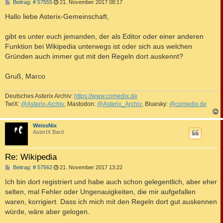
B
Beitrag: # 57555
21. November 2017 08:17
e
i
Hallo liebe Asterix-Gemeinschaft,
t
r
a
gibt es unter euch jemanden, der als Editor oder einer anderen
g
Funktion bei Wikipedia unterwegs ist oder sich aus welchen
Gründen auch immer gut mit den Regeln dort auskennt?
Gruß, Marco
Deutsches Asterix Archiv:
https://www.comedix.de
TwiX:
@Asterix-Archiv
, Mastodon:
@Asterix_Archiv
, Bluesky:
@comedix.de
c
WeissNix
AsterIX Bard
Re: Wikipedia
B
Beitrag: # 57562
21. November 2017 13:22
e
i
Ich bin dort registriert und habe auch schon gelegentlich, aber eher
t
selten, mal Fehler oder Ungenauigkeiten, die mir aufgefallen
r
a
waren, korrigiert. Dass ich mich mit den Regeln dort gut auskennen
g
würde, wäre aber gelogen.