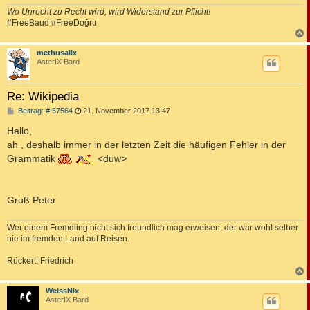
Wo Unrecht zu Recht wird, wird Widerstand zur Pflicht!
#FreeBaud #FreeDoğru
c
methusalix
AsterIX Bard
Re: Wikipedia
B
Beitrag: # 57564
21. November 2017 13:47
e
i
Hallo,
t
ah , deshalb immer in der letzten Zeit die häufigen Fehler in der
r
a
Grammatik
<duw>
g
Gruß Peter
Wer einem Fremdling nicht sich freundlich mag erweisen, der war wohl selber
nie im fremden Land auf Reisen.
Rückert, Friedrich
c
WeissNix
AsterIX Bard