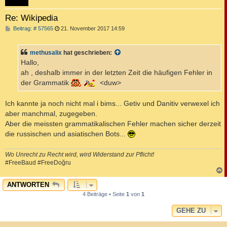
Re: Wikipedia
B
Beitrag: # 57565
21. November 2017 14:59
e
i
t
methusalix
hat geschrieben:
r
a
Hallo,
g
ah , deshalb immer in der letzten Zeit die häufigen Fehler in
der Grammatik
<duw>
Ich kannte ja noch nicht mal i bims... Getiv und Danitiv verwexel ich
aber manchmal, zugegeben.
Aber die meissten grammatikalischen Fehler machen sicher derzeit
die russischen und asiatischen Bots...
Wo Unrecht zu Recht wird, wird Widerstand zur Pflicht!
#FreeBaud #FreeDoğru
c
ANTWORTEN
4 Beiträge • Seite
1
von
1
GEHE ZU