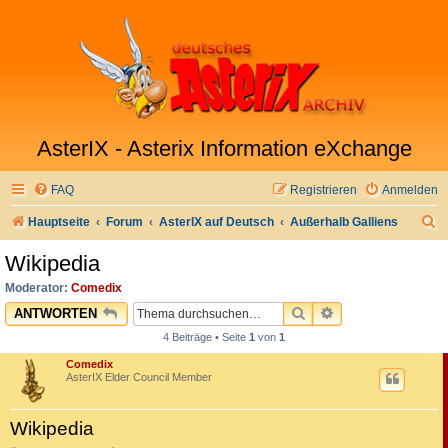
AsterIX - Asterix Information eXchange
FAQ
Registrieren
Anmelden
S
Hauptseite
Forum
AsterIX auf Deutsch
Außerhalb Galliens
u
Wikipedia
c
Moderator:
Comedix
h
SUCHE
ERWEITERTE SU
ANTWORTEN
e
4 Beiträge • Seite
1
von
1
Comedix
AsterIX Elder Council Member
Wikipedia