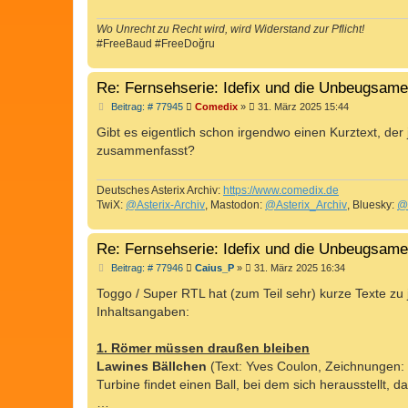
Wo Unrecht zu Recht wird, wird Widerstand zur Pflicht!
#FreeBaud #FreeDoğru
Re: Fernsehserie: Idefix und die Unbeugsam
B
Beitrag: # 77945
Comedix
»
31. März 2025 15:44
e
i
Gibt es eigentlich schon irgendwo einen Kurztext, de
t
zusammenfasst?
r
a
g
Deutsches Asterix Archiv:
https://www.comedix.de
TwiX:
@Asterix-Archiv
, Mastodon:
@Asterix_Archiv
, Bluesky:
@
Re: Fernsehserie: Idefix und die Unbeugsam
B
Beitrag: # 77946
Caius_P
»
31. März 2025 16:34
e
i
Toggo / Super RTL hat (zum Teil sehr) kurze Texte zu
t
Inhaltsangaben:
r
a
g
1. Römer müssen draußen bleiben
Lawines Bällchen
(Text: Yves Coulon, Zeichnungen:
Turbine findet einen Ball, bei dem sich herausstellt, 
…