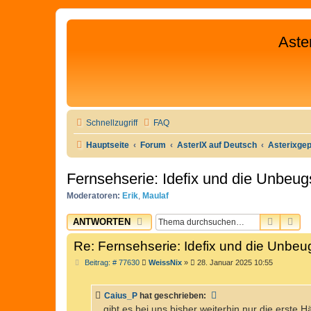
Aste
Schnellzugriff
FAQ
Hauptseite
Forum
AsterIX auf Deutsch
Asterixge
Fernsehserie: Idefix und die Unbeu
Moderatoren:
Erik
,
Maulaf
SUCHE
ER
ANTWORTEN
Re: Fernsehserie: Idefix und die Unb
B
Beitrag: # 77630
WeissNix
»
28. Januar 2025 10:55
e
i
t
Caius_P
hat geschrieben:
r
a
...gibt es bei uns bisher weiterhin nur die erste H