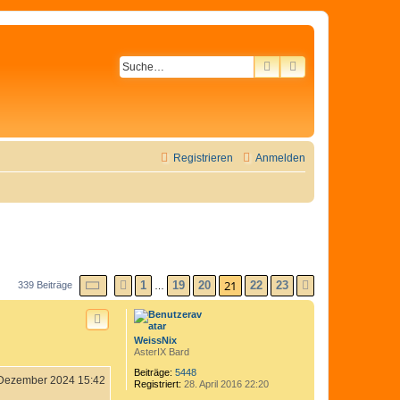
SUCHE
ERWEITERTE SU
Registrieren
Anmelden
SEITE
21
VON
23
21
1
19
20
22
23
339 Beiträge
VORHERIGE
NÄCHSTE
…
WeissNix
AsterIX Bard
Beiträge:
5448
 Dezember 2024 15:42
Registriert:
28. April 2016 22:20