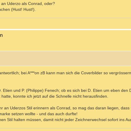
er an Uderzo als Conrad, oder?
uchen (Hust! Hust!).
en
antwortlich; bei A***on zB kann man sich die Coverbilder so vergrösser
 Etien und P. (Philippe) Fenech; ob es sich bei D. Etien um eben den D
hatte, konnte ich jetzt auf die Schnelle nicht herausfinden.
ehr an Uderzos Stil erinnern als Conrad, so mag das daran liegen, dass
marke setzen wollte - und das auch durfte!
en Stil halten müssen, damit nicht jeder Zeichnerwechsel sofort ins Au