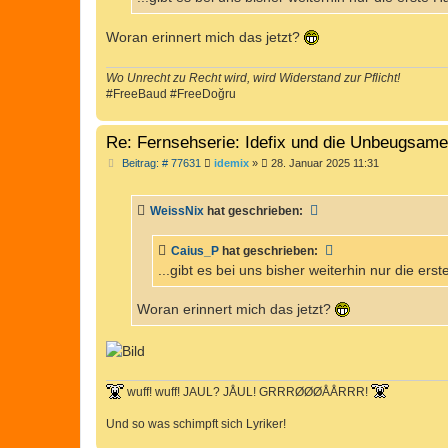
g
Woran erinnert mich das jetzt?
Wo Unrecht zu Recht wird, wird Widerstand zur Pflicht!
#FreeBaud #FreeDoğru
Re: Fernsehserie: Idefix und die Unbeugsam
B
Beitrag: # 77631
idemix
»
28. Januar 2025 11:31
e
i
t
WeissNix
hat geschrieben:
r
a
g
Caius_P
hat geschrieben:
...gibt es bei uns bisher weiterhin nur die erst
Woran erinnert mich das jetzt?
wuff! wuff! JAUL? JÅUL! GRRRØØØÅÅRRR!
Und so was schimpft sich Lyriker!