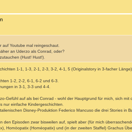
en
ur auf Youtube mal reingeschaut.
 näher an Uderzo als Conrad, oder?
fzutauchen (Hust! Hust!).
hichten 1-1, 1-3, 2-1, 2-3, 3-2, 4-1, 5 (Originalstory in 3-facher Länge)
ten 1-2, 2-2, 6-1, 6-2 und 6-3.
ungen in 3-1, 3-3 und 4-4.
o-Gefühl auf als bei Conrad - wohl der Hauptgrund für mich, sich mit 
ls nur einfache Kindergeschichten.
talienischen Disney-Produktion Federico Mancuso die drei Stories in B
n den Episoden zwar bisweilen auf, spielt aber (für mich überraschend
ix), Homöopatix (Homéopatix) und (in der zweiten Staffel) Grachus Übe