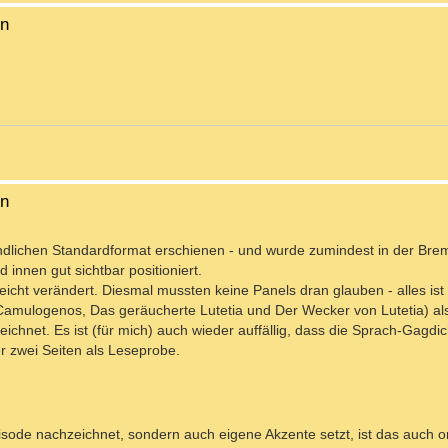
en
en
undlichen Standardformat erschienen - und wurde zumindest in der Bre
nnen gut sichtbar positioniert.
leicht verändert. Diesmal mussten keine Panels dran glauben - alles ist 
Camulogenos, Das geräucherte Lutetia und Der Wecker von Lutetia) al
hnet. Es ist (für mich) auch wieder auffällig, dass die Sprach-Gagdic
er zwei Seiten als Leseprobe.
sode nachzeichnet, sondern auch eigene Akzente setzt, ist das auch o