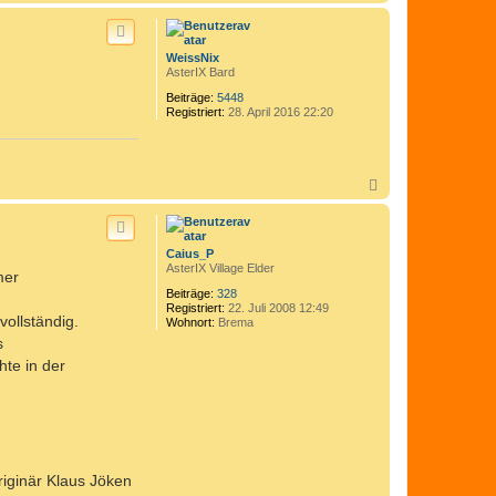
a
c
h
o
WeissNix
b
AsterIX Bard
e
n
Beiträge:
5448
Registriert:
28. April 2016 22:20
N
a
c
h
o
Caius_P
b
AsterIX Village Elder
mer
e
n
Beiträge:
328
Registriert:
22. Juli 2008 12:49
vollständig.
Wohnort:
Brema
s
hte in der
riginär Klaus Jöken