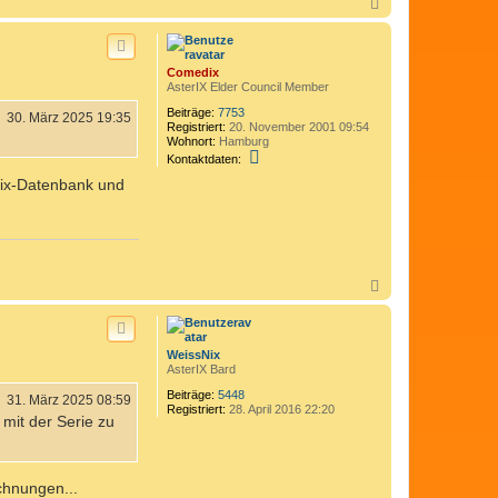
N
a
c
h
o
Comedix
b
AsterIX Elder Council Member
e
n
Beiträge:
7753
30. März 2025 19:35
Registriert:
20. November 2001 09:54
Wohnort:
Hamburg
K
Kontaktdaten:
o
dix-Datenbank und
n
t
a
k
t
d
a
N
t
e
a
n
c
v
h
o
o
WeissNix
n
b
AsterIX Bard
C
e
o
n
Beiträge:
5448
31. März 2025 08:59
m
Registriert:
28. April 2016 22:20
e
mit der Serie zu
d
i
x
ichnungen...