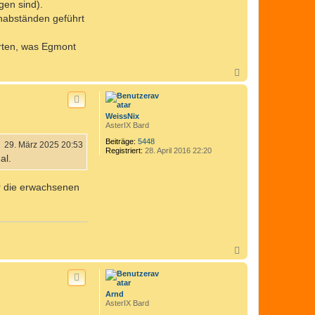
gen sind).
enabständen geführt
arten, was Egmont
N
a
c
h
o
WeissNix
b
AsterIX Bard
e
n
Beiträge:
5448
29. März 2025 20:53
Registriert:
28. April 2016 22:20
al.
er die erwachsenen
N
a
c
h
o
Arnd
b
AsterIX Bard
e