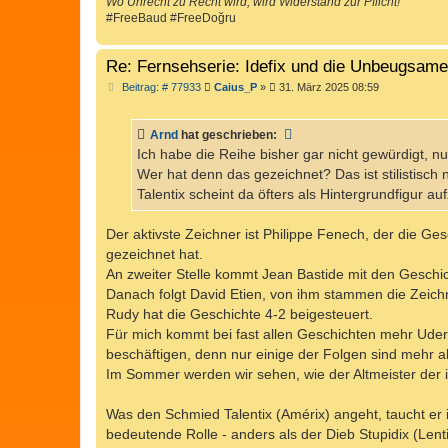
Wo Unrecht zu Recht wird, wird Widerstand zur Pflicht!
#FreeBaud #FreeDoğru
Re: Fernsehserie: Idefix und die Unbeugsam
B
Beitrag: # 77933
Caius_P
»
31. März 2025 08:59
e
i
t
Arnd
hat geschrieben:
r
a
Ich habe die Reihe bisher gar nicht gewürdigt, n
g
Wer hat denn das gezeichnet? Das ist stilistisch
Talentix scheint da öfters als Hintergrundfigur au
Der aktivste Zeichner ist Philippe Fenech, der die Gesc
gezeichnet hat.
An zweiter Stelle kommt Jean Bastide mit den Geschich
Danach folgt David Etien, von ihm stammen die Zeichn
Rudy hat die Geschichte 4-2 beigesteuert.
Für mich kommt bei fast allen Geschichten mehr Uderz
beschäftigen, denn nur einige der Folgen sind mehr a
Im Sommer werden wir sehen, wie der Altmeister der i
Was den Schmied Talentix (Amérix) angeht, taucht er i
bedeutende Rolle - anders als der Dieb Stupidix (Lent