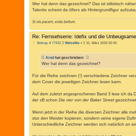
t
Wer hat denn das gezeichnet? Das ist stilistisch näh
r
a
Talentix scheint da öfters als Hintergrundfigur aufzuta
g
Si vis pacem, evita bellum.
Re: Fernsehserie: Idefix und die Unbeugsam
B
Beitrag: # 77932
WeissNix
»
31. März 2025 02:43
e
i
t
Arnd
hat geschrieben:
r
a
Wer hat denn das gezeichnet?
g
Für die Reihe zeichnen (!) verschiedene Zeichner ver
dem Cover die jeweiligen Zeichner lesen kann.
Auf dem zuletzt angesprochenen Band 3 lese ich da D.
der zB schon
Die vier von der Baker Street
gezeichnet 
Wenn jetzt in der Reihe die diversen Zeichner alle m
stur den Meister kopieren, sondern seine eigene Duft
Unterschiedliche Zeichner werden sich natürlich an ein