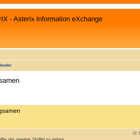
rIX - Asterix Information eXchange
plauder
gsamen
WEITERTE SUCHE
eugsamen
22.
älfte der zweiten Staffel zu sehen...