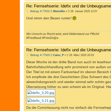
Re: Fernsehserie: Idefix und die Unbeugsam
B
Beitrag: # 77632
WeissNix
»
28. Januar 2025 12:57
e
i
Und nimm den Besen runter!
t
r
a
g
Wo Unrecht zu Recht wird, wird Widerstand zur Pflicht!
#FreeBaud #FreeDoğru
Re: Fernsehserie: Idefix und die Unbeugsam
B
Beitrag: # 77920
Caius_P
»
29. März 2025 20:53
e
i
Diese Woche ist der dritte Band nun auch im lesefre
t
Bahnhofsbuchhandlung sehr prominent von außen und i
r
a
Der Titel ist mit einem Farbverlauf im oberen Bereich 
g
Ich empfinde die drei Geschichten (Das Schwert des 
abwechslungsreich und wieder einmal sehr schön gezeic
Übersetzung höher zu sein scheint als im Original. Hi
Da die Comicfassung nicht nur einfach die Fernsehepi