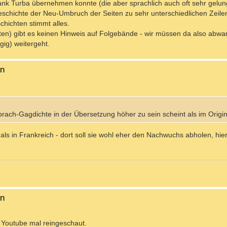
ank Turba übernehmen konnte (die aber sprachlich auch oft sehr gelun
Geschichte der Neu-Umbruch der Seiten zu sehr unterschiedlichen Zeil
chichten stimmt alles.
eiten) gibt es keinen Hinweis auf Folgebände - wir müssen da also abw
ügig) weitergeht.
en
 Sprach-Gagdichte in der Übersetzung höher zu sein scheint als im Origin
ls in Frankreich - dort soll sie wohl eher den Nachwuchs abholen, hi
en
f Youtube mal reingeschaut.