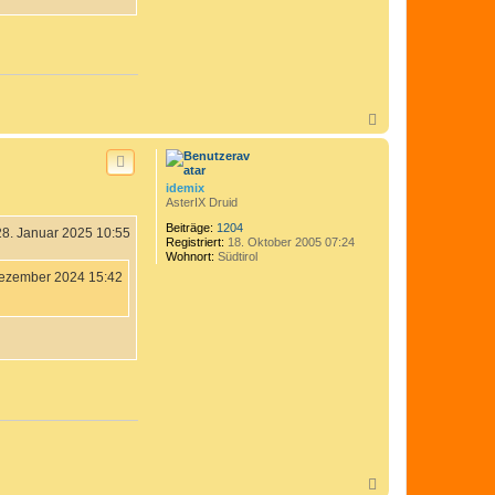
N
a
c
h
o
idemix
b
AsterIX Druid
e
n
Beiträge:
1204
28. Januar 2025 10:55
Registriert:
18. Oktober 2005 07:24
Wohnort:
Südtirol
ezember 2024 15:42
N