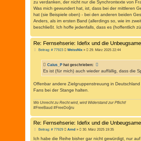
zu verdanken, der nicht nur die Synchrontexte von Fr
Was mich gewundert hat, ist, dass bei der mittleren 
hat (sie Beispiele oben) - bei den anderen beiden Ges
Anders, als im ersten Band (allerdings so, wie im zw
beschließt. Ich hoffe jedenfalls, dass es (hoffentlich z
Re: Fernsehserie: Idefix und die Unbeugsam
B
Beitrag: # 77923
WeissNix
»
29. März 2025 22:44
e
i
t
Caius_P
hat geschrieben:
r
a
Es ist (für mich) auch wieder auffällig, dass die
g
Offenbar andere Zielgruppenstreuung in Deutschland a
Fans bei der Stange halten.
Wo Unrecht zu Recht wird, wird Widerstand zur Pflicht!
#FreeBaud #FreeDoğru
Re: Fernsehserie: Idefix und die Unbeugsam
B
Beitrag: # 77929
Arnd
»
30. März 2025 19:35
e
i
Ich habe die Reihe bisher gar nicht gewürdigt, nur au