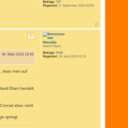
n
Beiträge:
797
Registriert:
3. September 2019 20:09
N
a
c
h
o
WeissNix
b
AsterIX Bard
e
n
Beiträge:
5448
30. März 2025 19:35
Registriert:
28. April 2016 22:20
n, dass man auf
avid Etien handelt,
 Conrad eben nicht
ge springt.