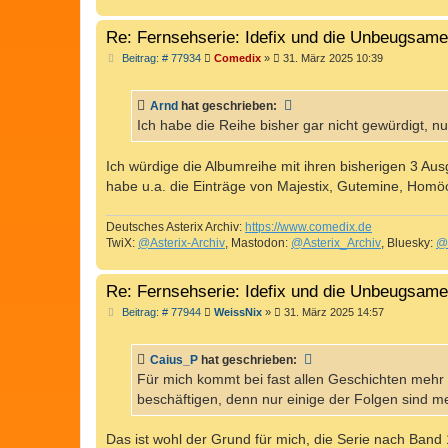
Re: Fernsehserie: Idefix und die Unbeugsam
B
Beitrag: # 77934
Comedix
»
31. März 2025 10:39
e
i
t
Arnd
hat geschrieben:
r
a
Ich habe die Reihe bisher gar nicht gewürdigt, nu
g
Ich würdige die Albumreihe mit ihren bisherigen 3 
habe u.a. die Einträge von Majestix, Gutemine, Homö
Deutsches Asterix Archiv:
https://www.comedix.de
TwiX:
@Asterix-Archiv
, Mastodon:
@Asterix_Archiv
, Bluesky:
@
Re: Fernsehserie: Idefix und die Unbeugsam
B
Beitrag: # 77944
WeissNix
»
31. März 2025 14:57
e
i
t
Caius_P
hat geschrieben:
r
a
Für mich kommt bei fast allen Geschichten mehr 
g
beschäftigen, denn nur einige der Folgen sind m
Das ist wohl der Grund für mich, die Serie nach Band 1