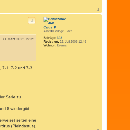
N
a
c
h
o
Caius_P
b
AsterIX Village Elder
e
n
Beiträge:
328
30. März 2025 19:35
Registriert:
22. Juli 2008 12:49
Wohnort:
Brema
, 7-1, 7-2 und 7-3
der Serie zu
and 8 wiedergibt.
erweise) selten eine
rdrus (Pleindastus).