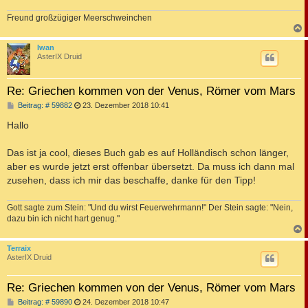
Freund großzügiger Meerschweinchen
c
Iwan
AsterIX Druid
Re: Griechen kommen von der Venus, Römer vom Mars
B
Beitrag: # 59882
23. Dezember 2018 10:41
e
i
Hallo
t
r
a
Das ist ja cool, dieses Buch gab es auf Holländisch schon länger,
g
aber es wurde jetzt erst offenbar übersetzt. Da muss ich dann mal
zusehen, dass ich mir das beschaffe, danke für den Tipp!
Gott sagte zum Stein: "Und du wirst Feuerwehrmann!" Der Stein sagte: "Nein,
dazu bin ich nicht hart genug."
c
Terraix
AsterIX Druid
Re: Griechen kommen von der Venus, Römer vom Mars
B
Beitrag: # 59890
24. Dezember 2018 10:47