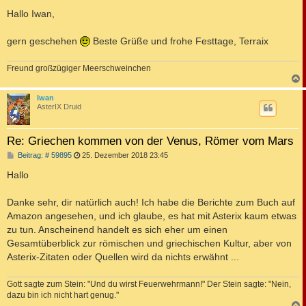
e
i
Hallo Iwan,
t
r
a
gern geschehen
Beste Grüße und frohe Festtage, Terraix
g
Freund großzügiger Meerschweinchen
c
Iwan
AsterIX Druid
Re: Griechen kommen von der Venus, Römer vom Mars
B
Beitrag: # 59895
25. Dezember 2018 23:45
e
i
Hallo
t
r
a
Danke sehr, dir natürlich auch! Ich habe die Berichte zum Buch auf
g
Amazon angesehen, und ich glaube, es hat mit Asterix kaum etwas
zu tun. Anscheinend handelt es sich eher um einen
Gesamtüberblick zur römischen und griechischen Kultur, aber von
Asterix-Zitaten oder Quellen wird da nichts erwähnt ...
Gott sagte zum Stein: "Und du wirst Feuerwehrmann!" Der Stein sagte: "Nein,
dazu bin ich nicht hart genug."