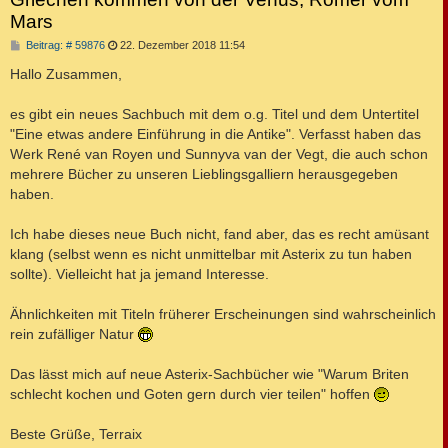
Mars
B
Beitrag: # 59876
22. Dezember 2018 11:54
e
i
Hallo Zusammen,
t
r
a
es gibt ein neues Sachbuch mit dem o.g. Titel und dem Untertitel
g
"Eine etwas andere Einführung in die Antike". Verfasst haben das
Werk René van Royen und Sunnyva van der Vegt, die auch schon
mehrere Bücher zu unseren Lieblingsgalliern herausgegeben
haben.
Ich habe dieses neue Buch nicht, fand aber, das es recht amüsant
klang (selbst wenn es nicht unmittelbar mit Asterix zu tun haben
sollte). Vielleicht hat ja jemand Interesse.
Ähnlichkeiten mit Titeln früherer Erscheinungen sind wahrscheinlich
rein zufälliger Natur
Das lässt mich auf neue Asterix-Sachbücher wie "Warum Briten
schlecht kochen und Goten gern durch vier teilen" hoffen
Beste Grüße, Terraix