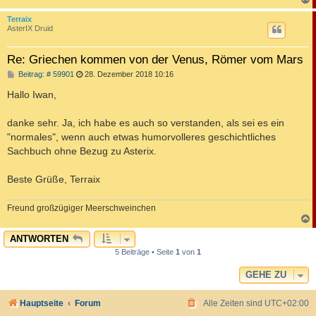
c
Terraix
AsterIX Druid
Re: Griechen kommen von der Venus, Römer vom Mars
B
Beitrag: # 59901
28. Dezember 2018 10:16
e
i
Hallo Iwan,
t
r
a
danke sehr. Ja, ich habe es auch so verstanden, als sei es ein
g
"normales", wenn auch etwas humorvolleres geschichtliches
Sachbuch ohne Bezug zu Asterix.
Beste Grüße, Terraix
Freund großzügiger Meerschweinchen
c
ANTWORTEN
5 Beiträge • Seite
1
von
1
GEHE ZU
Hauptseite
Forum
Alle Zeiten sind
UTC+02:00