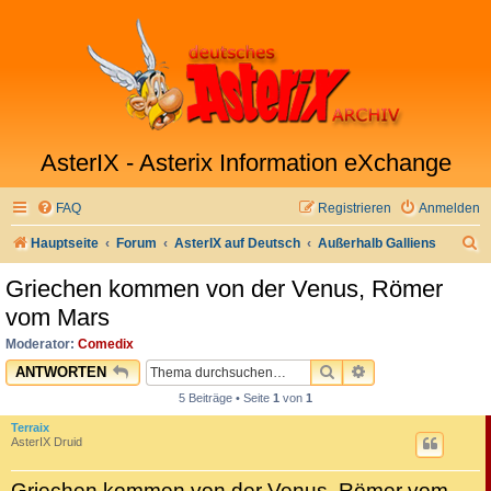
AsterIX - Asterix Information eXchange
FAQ
Registrieren
Anmelden
S
Hauptseite
Forum
AsterIX auf Deutsch
Außerhalb Galliens
u
Griechen kommen von der Venus, Römer
c
vom Mars
h
Moderator:
Comedix
e
SUCHE
ERWEITERTE SU
ANTWORTEN
5 Beiträge • Seite
1
von
1
Terraix
AsterIX Druid
Griechen kommen von der Venus, Römer vom