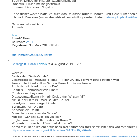
Beatnix, Druide mit Pflanzenwachstumsmedium
t
r
t
Janpatrix, Druide mit magnetismus
e
r
e
Krokusix, Druide von Nogalfix
n
a
n
v
g
Ende dieser Woche hoffe ich auch das Deutsche Buch zu haben, und dieser Film noch 
o
Ich bin in Frankfurt (wo wir damahls ein Asterixfilm gesehen haben:
viewtopic.php?f=8&t
n
B
Mit freundlichem Gruß,
a
Batavirix
t
N
a
a
Terraix
v
c
AsterIX Druid
i
h
Beiträge:
2591
r
o
Registriert:
30. März 2013 18:48
i
b
x
e
n
RE: NEUE CHARAKTERE
Z
i
B
Beitrag: # 60868
Terraix
»
4. August 2019 16:59
t
e
i
i
Weitere:
e
Selfix - der "Selfie-Druide"
t
r
Climatosceptix - mit zwei "c" statt "k"; der Druide, der vom Blitz getroffen wird
e
r
Tomcrus heißt mit vollem Namen Gauis Frontinius Tomcrus
n
a
Strolchix - ein Kind aus dem Dorf
g
Bazunix - Lehrmeister von Hippix
Cubitus - ein Legionär
Drausvomwaldkommnix - ein Druide (mit "s" statt "ß")
die Brüder Fratellix - zwei Druiden-Brüder
Bloodymarix - ein junger Druide
Syndicalix - ein Druide
Sandwix -ein Druide
Fotovoltaix - war das ein Druide?
Müeslix - war das auch ein Druide?
Kuglix - war das ein Kind oder ein Druide?
Hühnerbrus - welcher Römer soll das sein?
Aepyornix - kann ich ebenfalls noch nicht zuordnen (Der Name leitet sich wahrscheinlich 
https://de.wikipedia.org/wiki/Elefantenv%C3%B6gel#Arten
)
Hier nun auch eine Liste der Synchronsprecher:
https://www.synchronkartei.de/film/4335