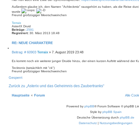
Außerdem glaube ich, den Namen "Achleckmix" rausgehört zu haben, als die Reise durch
wurde
Freund großzügiger Meerschweinchen
N
a
Terraix
c
AsterIX Druid
h
Beiträge:
2591
o
Registriert:
30. März 2013 18:48
b
e
n
RE: NEUE CHARAKTERE
Z
i
B
Beitrag: # 60903
Terraix
»
7. August 2019 23:48
t
e
i
i
Es kommt noch ein weiterer junger Druide hinzu, der einen kurzen Auftritt während der 
e
t
r
Tecktonix (tatsächlich mit "ck")
e
r
Freund großzügiger Meerschweinchen
n
a
N
Gesperrt
g
a
c
h
Zurück zu „Asterix und das Geheimnis des Zaubertranks“
o
b
e
Hauptseite
Forum
Alle Coo
n
Powered by
phpBB
® Forum Software © phpBB Lim
Style by
phpBB Spain
Deutsche Übersetzung durch
phpBB.de
Datenschutz
|
Nutzungsbedingungen