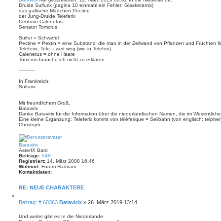
e
Druide Sulfurix (pagina 10 einmahl ein Fehler: Glaskeramix)
t
r
das gallische Mädchen Pectine
e
r
der Jung-Druide Teleferix
n
a
Centurio Calenetus
g
Senator Tomcrus
Sulfur = Schwefel
Pectine = Pektin = eine Substanz, die man in der Zellwand von Pflanzen und Früchten f
Teleferix; Tele = weit weg (wie in Telefon)
Calenetus = ohne Haare
Tomcrus brauche ich nicht zu erklären
-----------
In Frankreich:
Sulfurix
Mit freundlichem Gruß,
Batavirix
Danke Batavirix für die Information über die niederländischen Namen, die im Wesentlic
Eine kleine Ergänzung: Teleferix kommt von téléferique = Seilbahn (von englisch: telpher
Christoph
N
a
c
Batavirix
h
AsterIX Bard
o
Beiträge:
948
b
Registriert:
14. März 2008 16:46
e
Wohnort:
Forum Hadriani
n
Kontaktdaten:
K
o
RE: NEUE CHARAKTERE
n
t
Z
a
i
B
Beitrag: # 60363
Batavirix
»
26. März 2019 13:14
k
t
e
t
i
d
i
Und weiter gibt es In die Niederlande:
e
a