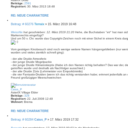
AsterIX Druid
h
Beiträge:
2591
o
Registriert:
30. März 2013 18:48
b
e
n
RE: NEUE CHARAKTERE
Z
i
B
Beitrag: # 60276
Terraix
»
15. März 2019 16:48
t
e
i
i
WeissNix
hat geschrieben:
12. März 2019 21:20
Hehe, die Buchstaben "
etr
" hat man si
e
Markenrechts eingefügt?
t
r
Und um 50 v. Chr. wurde das Copyright-Zeichen noch mit einer Sichel in einem Kreis darge
e
r
n
a
g
Vom gestrigen Kinobesuch sind noch wenige weitere Namen hängengeblieben (nur wenige
wurden und vieles ziemlich schnell ging):
- der alte Druide Atmosferix
- der junge Druide Mogelpackix
- der junge Druide Klimatoskeptix (Habe ich den Namen richtig behalten? Das war der, der
getroffen wurde und deshalb als Nachfolger ausschied.)
- der alte Druide Zürix (Lehrmeister von Emporkömmlix)
- die vier Fantastix-Druiden (wenn ich das richtig verstanden habe; erinnert jedenfalls a
Freund großzügiger Meerschweinchen
N
a
c
Caius_P
h
AsterIX Village Elder
o
Beiträge:
328
b
Registriert:
22. Juli 2008 12:49
e
Wohnort:
Brema
n
RE: NEUE CHARAKTERE
Z
i
B
Beitrag: # 60284
Caius_P
»
17. März 2019 17:32
t
e
i
i
Batavirix
hat geschrieben:
12. März 2019 00:02
In die Niederlande: