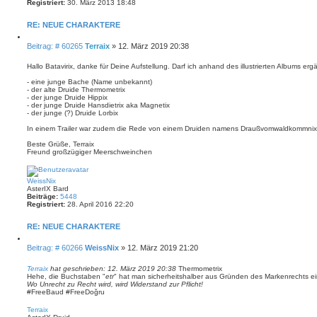
Registriert:
30. März 2013 18:48
b
e
n
RE: NEUE CHARAKTERE
Z
i
B
Beitrag: # 60265
Terraix
»
12. März 2019 20:38
t
e
i
i
Hallo Batavirix, danke für Deine Aufstellung. Darf ich anhand des illustrierten Albums er
e
t
r
- eine junge Bache (Name unbekannt)
e
r
- der alte Druide Thermometrix
n
a
- der junge Druide Hippix
g
- der junge Druide Hansdietrix aka Magnetix
- der junge (?) Druide Lorbix
In einem Trailer war zudem die Rede von einem Druiden namens Draußvomwaldkommnix
Beste Grüße, Terraix
Freund großzügiger Meerschweinchen
N
a
c
WeissNix
h
AsterIX Bard
o
Beiträge:
5448
b
Registriert:
28. April 2016 22:20
e
n
RE: NEUE CHARAKTERE
Z
i
B
Beitrag: # 60266
WeissNix
»
12. März 2019 21:20
t
e
i
i
Terraix
hat geschrieben:
12. März 2019 20:38
Thermometrix
e
Hehe, die Buchstaben "
etr
" hat man sicherheitshalber aus Gründen des Markenrechts e
t
r
Wo Unrecht zu Recht wird, wird Widerstand zur Pflicht!
e
r
#FreeBaud #FreeDoğru
n
a
N
g
a
Terraix
c