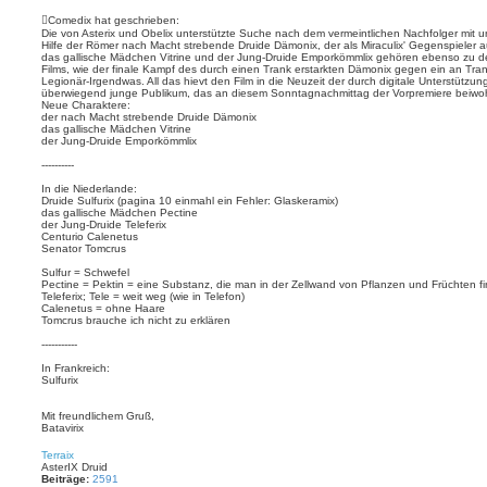
e
t
i
d
i
e
Comedix hat geschrieben:
a
t
r
Die von Asterix und Obelix unterstützte Suche nach dem vermeintlichen Nachfolger mit u
t
e
Hilfe der Römer nach Macht strebende Druide Dämonix, der als Miraculix' Gegenspieler au
r
e
n
das gallische Mädchen Vitrine und der Jung-Druide Emporkömmlix gehören ebenso zu 
a
n
Films, wie der finale Kampf des durch einen Trank erstarkten Dämonix gegen ein an Tran
v
g
Legionär-Irgendwas. All das hievt den Film in die Neuzeit der durch digitale Unterstützun
o
überwiegend junge Publikum, das an diesem Sonntagnachmittag der Vorpremiere beiwohnt
n
Neue Charaktere:
B
der nach Macht strebende Druide Dämonix
a
das gallische Mädchen Vitrine
t
der Jung-Druide Emporkömmlix
a
v
----------
i
r
In die Niederlande:
i
Druide Sulfurix (pagina 10 einmahl ein Fehler: Glaskeramix)
x
das gallische Mädchen Pectine
der Jung-Druide Teleferix
Centurio Calenetus
Senator Tomcrus
Sulfur = Schwefel
Pectine = Pektin = eine Substanz, die man in der Zellwand von Pflanzen und Früchten f
Teleferix; Tele = weit weg (wie in Telefon)
Calenetus = ohne Haare
Tomcrus brauche ich nicht zu erklären
-----------
In Frankreich:
Sulfurix
Mit freundlichem Gruß,
Batavirix
N
a
Terraix
c
AsterIX Druid
h
Beiträge:
2591
o