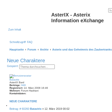
AsterIX - Asterix
Information eXchange
Zum Inhalt
Schnellzugriff
FAQ
Hauptseite
Forum
Archiv
Asterix und das Geheimnis des Zaubertranks
Neue Charaktere
S
E
Gesperrt
u
r
c
w
h
e
e
i
Batavirix
t
AsterIX Bard
e
Beiträge:
948
r
Registriert:
14. März 2008 16:46
t
Wohnort:
Forum Hadriani
e
Kontaktdaten:
S
K
o
u
NEUE CHARAKTERE
n
c
t
h
Z
a
e
i
B
Beitrag: # 60260
Batavirix
»
12. März 2019 00:02
k
t