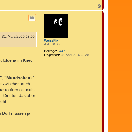
e
n
N
v
a
o
c
n
h
C
o
o
b
m
e
e
n
d
31. März 2020 18:00
i
WeissNix
x
AsterIX Bard
Beiträge:
5447
Registriert:
28. April 2016 22:20
ufolge ja im Krieg
r"
,
"Mundschenk"
 inzwischen auch
 (sofern sie nicht
n, könnten das aber
eht.
m Dorf müssen ja