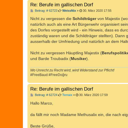
Re: Berufe im gallischen Dorf
B
Beitrag: # 62723
WeissNix
»
30. März 2020 17:55
e
i
Nicht zu vergessen die
Schildträger
von Majestix (wo
t
natürlich auch als eine Art Bürgerwehr organisiert sei
r
a
des Dorfes vorgestellt wird - ein Hinweis, dass es du
g
zuständig waren und die Schildträger stellten). Dann 
ausserhalb der Umfriedung und natürlich an dem Halt
Nicht zu vergessen Häuptling Majestix (
Berufspolitik
und Barde Troubadix (
Musiker
).
Wo Unrecht zu Recht wird, wird Widerstand zur Pflicht!
#FreeBaud #FreeDoğru
Re: Berufe im gallischen Dorf
B
Beitrag: # 62724
Terraix
»
30. März 2020 17:59
e
i
Hallo Marco,
t
r
a
da fällt mir noch Madame Methusalix ein, die nach eig
g
Beste Grüße,