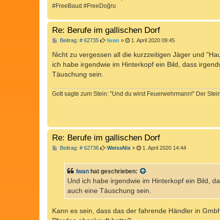
#FreeBaud #FreeDoğru
Re: Berufe im gallischen Dorf
B
Beitrag: # 62735
Iwan
»
1. April 2020 09:45
e
i
Nicht zu vergessen all die kurzzeitigen Jäger und "Ha
t
ich habe irgendwie im Hinterkopf ein Bild, dass irge
r
a
Täuschung sein.
g
Gott sagte zum Stein: "Und du wirst Feuerwehrmann!" Der Stein 
Re: Berufe im gallischen Dorf
B
Beitrag: # 62736
WeissNix
»
1. April 2020 14:44
e
i
t
Iwan
hat geschrieben:
r
a
Und ich habe irgendwie im Hinterkopf ein Bild, 
g
auch eine Täuschung sein.
Kann es sein, dass das der fahrende Händler in Gmb