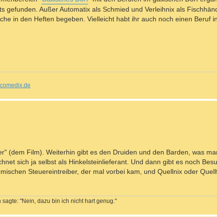
s gefunden. Außer Automatix als Schmied und Verleihnix als Fischhändl
uche in den Heften begeben. Vielleicht habt ihr auch noch einen Beruf i
comedix.de
ier" (dem Film). Weiterhin gibt es den Druiden und den Barden, was ma
chnet sich ja selbst als Hinkelsteinlieferant. Und dann gibt es noch Be
mischen Steuereintreiber, der mal vorbei kam, und Quellnix oder Quellf
sagte: "Nein, dazu bin ich nicht hart genug."