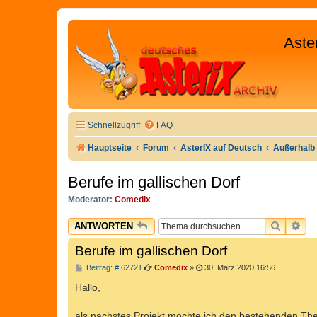
Aste
Schnellzugriff
FAQ
Hauptseite
Forum
AsterIX auf Deutsch
Außerhalb 
Berufe im gallischen Dorf
Moderator:
Comedix
SUCHE
ER
ANTWORTEN
Berufe im gallischen Dorf
B
Beitrag: # 62721
Comedix
»
30. März 2020 16:56
e
i
Hallo,
t
r
a
als nächstes Projekt möchte ich den bestehenden Th