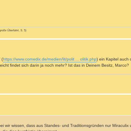
große Überfahrt
, S. 5)
 (
https://www.comedix.de/medien/lit/polit ... olitik.php
) ein Kapitel auch
eicht findet sich darin ja noch mehr? Ist das in Deinem Besitz, Marco?
i wir wissen, dass aus Standes- und Traditionsgründen nur Miraculix