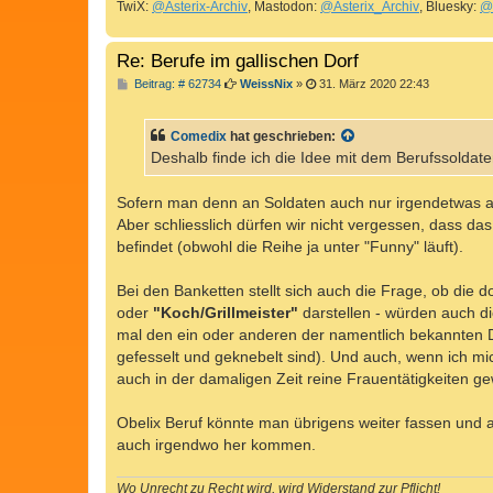
TwiX:
@Asterix-Archiv
, Mastodon:
@Asterix_Archiv
, Bluesky:
@
Re: Berufe im gallischen Dorf
B
Beitrag: # 62734
WeissNix
»
31. März 2020 22:43
e
i
t
Comedix
hat geschrieben:
r
a
Deshalb finde ich die Idee mit dem Berufssoldat
g
Sofern man denn an Soldaten auch nur irgendetwas a
Aber schliesslich dürfen wir nicht vergessen, dass da
befindet (obwohl die Reihe ja unter "Funny" läuft).
Bei den Banketten stellt sich auch die Frage, ob die 
oder
"Koch/Grillmeister"
darstellen - würden auch d
mal den ein oder anderen der namentlich bekannten D
gefesselt und geknebelt sind). Und auch, wenn ich mi
auch in der damaligen Zeit reine Frauentätigkeiten g
Obelix Beruf könnte man übrigens weiter fassen und 
auch irgendwo her kommen.
Wo Unrecht zu Recht wird, wird Widerstand zur Pflicht!