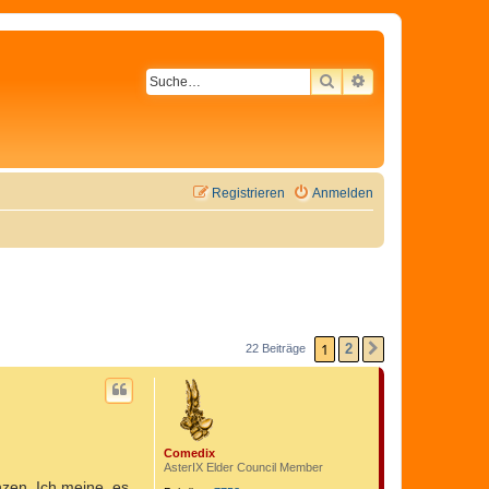
SUCHE
ERWEITERTE SU
Registrieren
Anmelden
1
2
22 Beiträge
NÄCHSTE
Comedix
AsterIX Elder Council Member
nzen. Ich meine, es