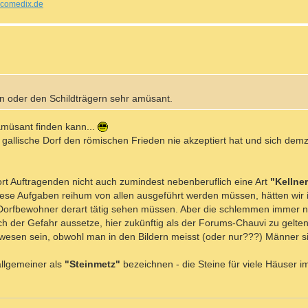
comedix.de
en oder den Schildträgern sehr amüsant.
müsant finden kann...
s gallische Dorf den römischen Frieden nie akzeptiert hat und sich demz
dort Auftragenden nicht auch zumindest nebenberuflich eine Art
"Kellne
iese Aufgaben reihum von allen ausgeführt werden müssen, hätten wir
orfbewohner derart tätig sehen müssen. Aber die schlemmen immer nur
ch der Gefahr aussetze, hier zukünftig als der Forums-Chauvi zu gelte
ewesen sein, obwohl man in den Bildern meisst (oder nur???) Männer si
allgemeiner als
"Steinmetz"
bezeichnen - die Steine für viele Häuser i