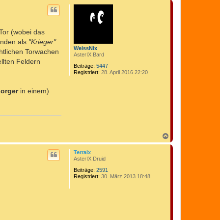
c
t
h
d
o
a
t
b
e
Tor (wobei das
e
n
n
Bänden als
"Krieger"
v
WeissNix
o
chtlichen Torwachen
AsterIX Bard
n
llten Feldern
I
Beiträge:
5447
w
Registriert:
28. April 2016 22:20
a
n
sorger
in einem)
N
a
c
Terraix
h
AsterIX Druid
o
b
Beiträge:
2591
Registriert:
30. März 2013 18:48
e
n