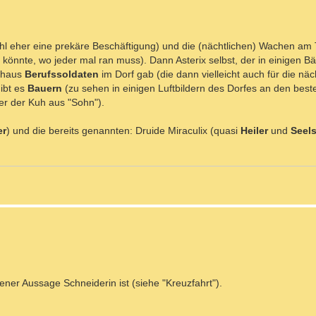
hl eher eine prekäre Beschäftigung) und die (nächtlichen) Wachen am 
n könnte, wo jeder mal ran muss). Dann Asterix selbst, der in einigen 
rchaus
Berufssoldaten
im Dorf gab (die dann vielleicht auch für die nä
gibt es
Bauern
(zu sehen in einigen Luftbildern des Dorfes an den beste
er der Kuh aus "Sohn").
er
) und die bereits genannten: Druide Miraculix (quasi
Heiler
und
Seel
ener Aussage Schneiderin ist (siehe "Kreuzfahrt").