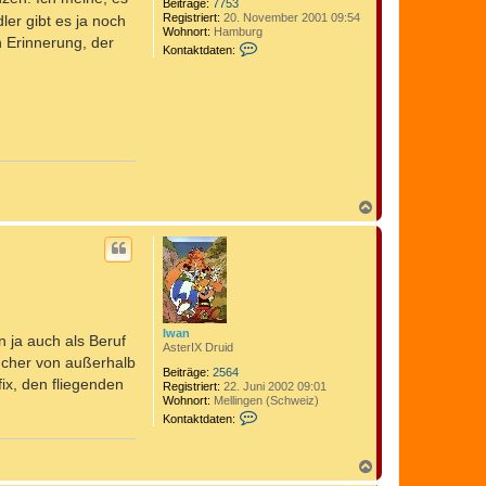
Beiträge:
7753
Registriert:
20. November 2001 09:54
er gibt es ja noch
Wohnort:
Hamburg
n Erinnerung, der
K
Kontaktdaten:
o
n
t
a
k
t
d
a
t
e
n
N
v
a
o
c
n
h
C
o
o
b
m
e
e
n
d
i
Iwan
n ja auch als Beruf
x
AsterIX Druid
sucher von außerhalb
Beiträge:
2564
ix, den fliegenden
Registriert:
22. Juni 2002 09:01
Wohnort:
Mellingen (Schweiz)
K
Kontaktdaten:
o
n
t
N
a
a
k