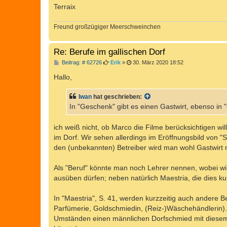
Terraix
Freund großzügiger Meerschweinchen
Re: Berufe im gallischen Dorf
B
Beitrag: # 62726
Erik
»
30. März 2020 18:52
e
i
Hallo,
t
r
a
Iwan
hat geschrieben:
g
In "Geschenk" gibt es einen Gastwirt, ebenso in "
ich weiß nicht, ob Marco die Filme berücksichtigen wil
im Dorf. Wir sehen allerdings im Eröffnungsbild von "
den (unbekannten) Betreiber wird man wohl Gastwirt
Als "Beruf" könnte man noch Lehrer nennen, wobei wi
ausüben dürfen; neben natürlich Maestria, die dies ku
In "Maestria", S. 41, werden kurzzeitig auch andere
Parfümerie, Goldschmiedin, (Reiz-)Wäschehändlerin). 
Umständen einen männlichen Dorfschmied mit diesem