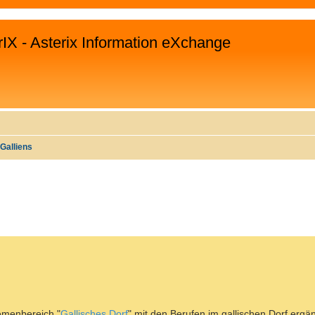
rIX - Asterix Information eXchange
Galliens
WEITERTE SUCHE
emenbereich "
Gallisches Dorf
" mit den Berufen im gallischen Dorf ergä