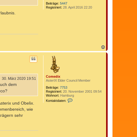
Beiträge:
5447
Registriert:
28. April 2016 22:20
laubnis.
N
a
c
h
o
b
e
Comedix
n
30. März 2020 19:51
AsterIX Elder Council Member
 auch dem
Beiträge:
7753
rco?
Registriert:
20. November 2001 09:54
Wohnort:
Hamburg
K
Kontaktdaten:
sterix und Obelix.
o
n
emenbereich, wie
t
trägern sehr
a
k
t
d
a
t