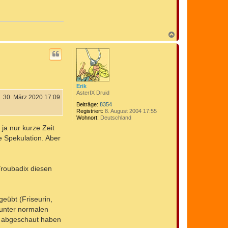
N
a
c
h
o
b
e
n
Erik
AsterIX Druid
30. März 2020 17:09
Beiträge:
8354
Registriert:
8. August 2004 17:55
Wohnort:
Deutschland
ja nur kurze Zeit
e Spekulation. Aber
Troubadix diesen
eübt (Friseurin,
 unter normalen
k abgeschaut haben