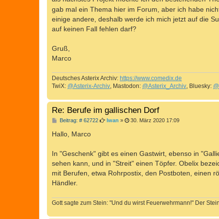
g
gab mal ein Thema hier im Forum, aber ich habe nicht
einige andere, deshalb werde ich mich jetzt auf die S
auf keinen Fall fehlen darf?
Gruß,
Marco
Deutsches Asterix Archiv:
https://www.comedix.de
TwiX:
@Asterix-Archiv
, Mastodon:
@Asterix_Archiv
, Bluesky:
@
Re: Berufe im gallischen Dorf
B
Beitrag: # 62722
Iwan
»
30. März 2020 17:09
e
i
Hallo, Marco
t
r
a
In "Geschenk" gibt es einen Gastwirt, ebenso in "Gall
g
sehen kann, und in "Streit" einen Töpfer. Obelix bezei
mit Berufen, etwa Rohrpostix, den Postboten, einen rö
Händler.
Gott sagte zum Stein: "Und du wirst Feuerwehrmann!" Der Stein 