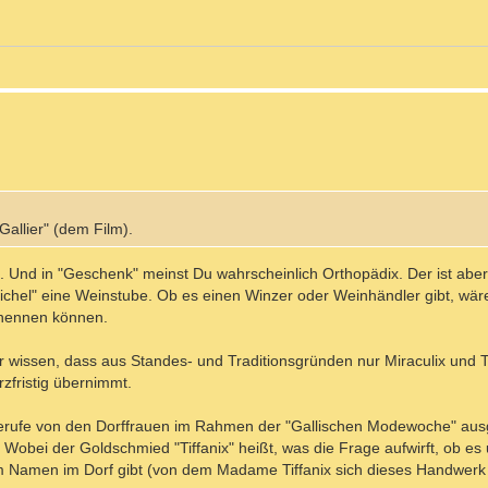
Gallier" (dem Film).
l. Und in "Geschenk" meinst Du wahrscheinlich Orthopädix. Der ist aber 
Sichel" eine Weinstube. Ob es einen Winzer oder Weinhändler gibt, wär
 nennen können.
r wissen, dass aus Standes- und Traditionsgründen nur Miraculix und 
rzfristig übernimmt.
 Berufe von den Dorffrauen im Rahmen der "Gallischen Modewoche" ausg
Wobei der Goldschmied "Tiffanix" heißt, was die Frage aufwirft, ob es
 Namen im Dorf gibt (von dem Madame Tiffanix sich dieses Handwer