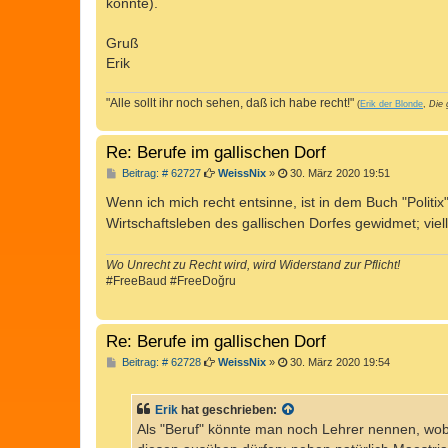
könnte).
Gruß
Erik
"Alle sollt ihr noch sehen, daß ich habe recht!"
(
Erik der Blonde
,
Die 
Re: Berufe im gallischen Dorf
B
Beitrag: # 62727
WeissNix
»
30. März 2020 19:51
e
i
Wenn ich mich recht entsinne, ist in dem Buch "Politix"
t
Wirtschaftsleben des gallischen Dorfes gewidmet; viell
r
a
g
Wo Unrecht zu Recht wird, wird Widerstand zur Pflicht!
#FreeBaud #FreeDoğru
Re: Berufe im gallischen Dorf
B
Beitrag: # 62728
WeissNix
»
30. März 2020 19:54
e
i
t
Erik
hat geschrieben:
r
a
Als "Beruf" könnte man noch Lehrer nennen, wobe
g