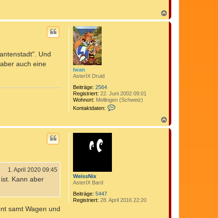
N
a
c
h
o
b
bantenstadt". Und
e
n
 aber auch eine
Iwan
AsterIX Druid
Beiträge:
2564
Registriert:
22. Juni 2002 09:01
Wohnort:
Mellingen (Schweiz)
K
Kontaktdaten:
o
n
N
t
a
a
c
k
h
t
o
d
b
a
e
t
n
e
1. April 2020 09:45
n
WeissNix
ist. Kann aber
v
AsterIX Bard
o
Beiträge:
5447
n
Registriert:
28. April 2016 22:20
I
w
ment samt Wagen und
a