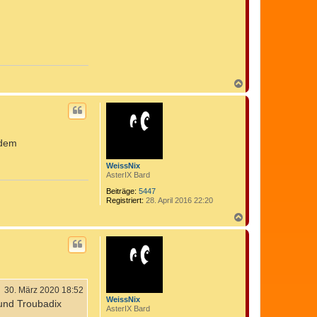
N
a
c
h
o
b
 dem
e
n
WeissNix
AsterIX Bard
Beiträge:
5447
Registriert:
28. April 2016 22:20
N
a
c
h
o
b
e
n
30. März 2020 18:52
WeissNix
 und Troubadix
AsterIX Bard