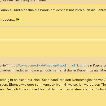
 die dies kurzfristig übernimmt.
aubnis - und Maestria als Bardin hat deshalb natürlich auch die Lehrer
n geben...
itix" (
https://www.comedix.de/medien/lit/polit ... olitik.php
) ein Kapitel
vielleicht findet sich darin ja noch mehr? Ist das in Deinem Besitz, Ma
ema gibt es nicht, nur eine "Schautafel" mit den Nebentätigkeiten von A
rden. Ebenso wie eure sehr konstruktiven Hinweise. Ich werde den Th
len. Deshalb finde ich die Idee mit dem Berufssoldaten oder den Schild