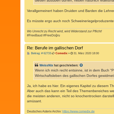
diesen ausüben dürfen; neben natürlich Maestria,
Verallgemeinert haben Druiden und Barden die Lehrerl
Es müsste ergo auch noch Schweineriegelproduzente
Wo Unrecht zu Recht wird, wird Widerstand zur Pflicht!
#FreeBaud #FreeDoğru
Re: Berufe im gallischen Dorf
B
Beitrag: # 62733
Comedix
»
31. März 2020 18:00
e
i
t
WeissNix
hat geschrieben:
r
a
Wenn ich mich recht entsinne, ist in dem Buch "Pol
g
Wirtschaftsleben des gallischen Dorfes gewidmet; 
Ja, ich habe es hier. Ein eigenes Kapitel zu diesem Th
Aber auch das kann ein Teil des Themenbereiches we
die meisten anderen, nicht so knochentrocken darstel
amüsant.
Deutsches Asterix Archiv:
https://www.comedix.de