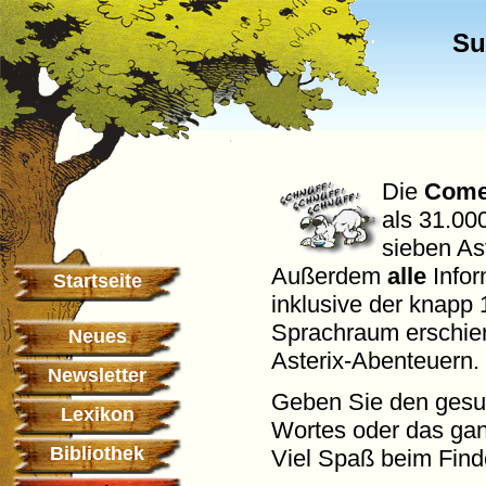
Su
Die
Come
als 31.00
sieben As
Außerdem
alle
Info
Startseite
inklusive der knapp 
Sprachraum erschien
Neues
Asterix-Abenteuern.
Newsletter
Geben Sie den gesuch
Lexikon
Wortes oder das gan
Bibliothek
Viel Spaß beim Find