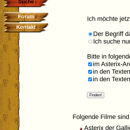
Suche
Forum
Ich möchte jet
Kontakt
Der Begriff d
Ich suche nu
Bitte in folge
im Asterix-Ar
in den Texte
in den Texten
Folgende Filme sind
Asterix der Gall