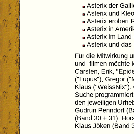
Asterix der Gall
Asterix und Kle
Asterix erobert
Asterix in Ameri
Asterix im Land 
Asterix und das
Für die Mitwirkung 
und -filmen möchte i
Carsten, Erik, "Epide
("Lupus"), Gregor ("
Klaus ("WeissNix").
Suche programmiert h
den jeweiligen Urh
Gudrun Penndorf (Ba
(Band 30 + 31); Hor
Klaus Jöken (Band 3