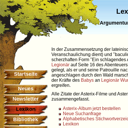
Lex
Argumentu
In der Zusammensetzung der lateinis
Veranschaulichung dient) und "baculin
scherzhaften Form "Ein schlagendes 
Legionär
auf Seite 16 des Abenteuers
gelegt, als er und seine Patrouille 
Startseite
angeschlagen durch den Wald marsch
der Kräfte des
Babys
an
Legionär
Wur
ergreifen.
Neues
Alle Zitate der Asterix-Filme und Aste
Newsletter
zusammengefasst.
Asterix-Album jetzt bestellen
Lexikon
Neue Suchanfrage
Alphabetisches Stichwortverzei
Bibliothek
Lexikon