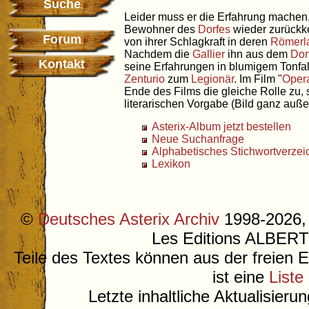
Suche
Leider muss er die Erfahrung machen,
Bewohner des
Dorfes
wieder zurückk
Forum
von ihrer Schlagkraft in deren
Römerl
Nachdem die
Gallier
ihn aus dem
Dor
Kontakt
seine Erfahrungen in blumigem Tonfal
Zenturio
zum
Legionär
. Im Film "
Opera
Ende des Films die gleiche Rolle zu, 
literarischen Vorgabe (Bild ganz auße
Asterix-Album jetzt bestellen
Neue Suchanfrage
Alphabetisches Stichwortverzei
Lexikon
©
Deutsches Asterix Archiv
1998-2026, 
Les Editions ALB
Teile des Textes können aus der freien 
ist eine
Liste
Letzte inhaltliche Aktualisieru