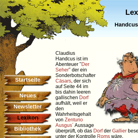
Lex
Handcus,
Claudius
Handcus ist im
Abenteuer "
Der
Seher
" der ein
Sonderbotschafter
Startseite
Cäsars
, der sich
auf Seite 44 im
bis dahin leeren
Neues
gallischen
Dorf
aufhält, weil er
Newsletter
den
Wahrheitsgehalt
Lexikon
von
Zenturio
Ausgus´
Aussage
Bibliothek
überprüft, ob das
Dorf
der
Gallier
bese
unter der Kontrolle
Roms
wäre.