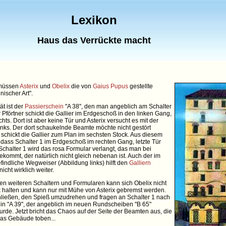
Lexikon
Haus das Verrückte macht
müssen
Asterix
und
Obelix
die von
Gaius Pupus
gestellte
nischer Art".
ät ist der
Passierschein
"A 38", den man angeblich am Schalter
r Pförtner schickt die Gallier im Erdgeschoß in den linken Gang,
echts. Dort ist aber keine Tür und Asterix versucht es mit der
links. Der dort schaukelnde Beamte möchte nicht gestört
schickt die Gallier zum Plan im sechsten Stock. Aus diesem
 dass Schalter 1 im Erdgeschoß im rechten Gang, letzte Tür
n Schalter 1 wird das rosa Formular verlangt, das man bei
ekommt, der natürlich nicht gleich nebenan ist. Auch der im
indliche Wegweiser (Abbildung links) hilft den
Galliern
nicht wirklich weiter.
en weiteren Schaltern und Formularen kann sich Obelix nicht
 halten und kann nur mit Mühe von Asterix gebremst werden.
ließen, den Spieß umzudrehen und fragen an Schalter 1 nach
in "A 39", der angeblich im neuen Rundscheiben "B 65"
urde. Jetzt bricht das Chaos auf der Seite der Beamten aus, die
as Gebäude toben...