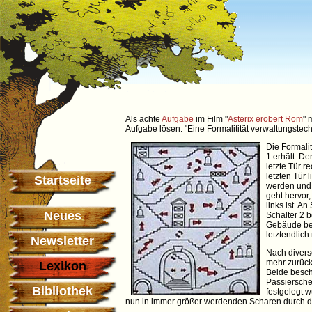
Als achte
Aufgabe
im Film "
Asterix erobert Rom
" 
Aufgabe lösen: "Eine Formalitität verwaltungstech
Die Formalit
1 erhält. De
letzte Tür r
letzten Tür 
Startseite
werden und 
geht hervor,
links ist. A
Neues
Schalter 2 b
Gebäude bef
letztendlich 
Newsletter
Nach divers
mehr zurück
Lexikon
Beide besch
Passiersche
Bibliothek
festgelegt w
nun in immer größer werdenden Scharen durch d