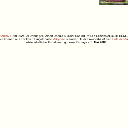
 Archiv
1998-2026, Zeichnungen: Albert Uderzo & Didier Conrad - © Les Editions ALBERT-R
xtes können aus der freien Enzyklopädie
Wikipedia
stammen. In der Wikipedia ist eine
Liste der A
Letzte inhaltliche Aktualisierung dieses Eintrages:
5. Mai 2006