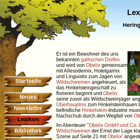
Lex
Hering
Er ist ein Bewohner des uns
bekannten
gallischen Dorfes
und wird von
Obelix
gemeinsam
mit Allesodernix, Hotelgarnix
und Linguistix zum Jagen von
Startseite
Wildschweinen
angeheuert, als
das Hinkelsteingeschäft zu
florieren beginnt und
Obelix
Neues
seine zuvor als Wildschweinjäger ang
Überhauptnix
zum Hinkelsteinhauen b
Newsletter
befindliche
Hinkelstein
-Industrie mus
Nachschub durch den Wegfall von
Ob
Lexikon
Im Abenteuer "
Obelix GmbH und Co.
Bibliothek
Wildschweinen
der Ernst der Lage klar
Szene auf Seite 21 mit
Obelix
' angest