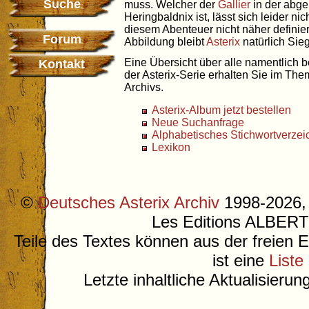
Suche
muss. Welcher der
Gallier
in der abge
Heringbaldnix ist, lässt sich leider nic
diesem Abenteuer nicht näher definie
Forum
Abbildung bleibt
Asterix
natürlich Sieg
Eine Übersicht über alle namentlich 
Kontakt
der Asterix-Serie erhalten Sie im Th
Archivs.
Asterix-Album jetzt bestellen
Neue Suchanfrage
Alphabetisches Stichwortverzei
Lexikon
©
Deutsches Asterix Archiv
1998-2026, 
Les Editions ALB
Teile des Textes können aus der freien 
ist eine
Liste
Letzte inhaltliche Aktualisieru