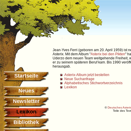
Jean-Yves Ferri (geboren am 20. April 1959) ist
Asterix. Mit dem Album "
Asterix bei den Pikten
" h
Uderzo dem neuen Team weitgehende Freiheit, war
er zu seinem späteren Beruf kam. Bis 1990 veröff
herausgab.
Startseite
Asterix-Album jetzt bestellen
Neue Suchanfrage
Alphabetisches Stichwortverzeichnis
Lexikon
Neues
Newsletter
©
Deutsches Asterix
Lexikon
Teile des Te
Bibliothek