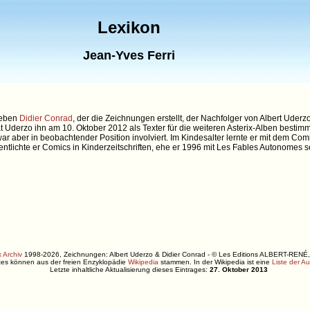
Lexikon
Jean-Yves Ferri
 neben
Didier Conrad
, der die Zeichnungen erstellt, der Nachfolger von Albert Uder
at Uderzo ihn am 10. Oktober 2012 als Texter für die weiteren Asterix-Alben bestim
 aber in beobachtender Position involviert. Im Kindesalter lernte er mit dem C
entlichte er Comics in Kinderzeitschriften, ehe er 1996 mit Les Fables Autonomes 
 Archiv
1998-2026, Zeichnungen: Albert Uderzo & Didier Conrad - © Les Editions ALBERT-R
xtes können aus der freien Enzyklopädie
Wikipedia
stammen. In der Wikipedia ist eine
Liste der A
Letzte inhaltliche Aktualisierung dieses Eintrages:
27. Oktober 2013