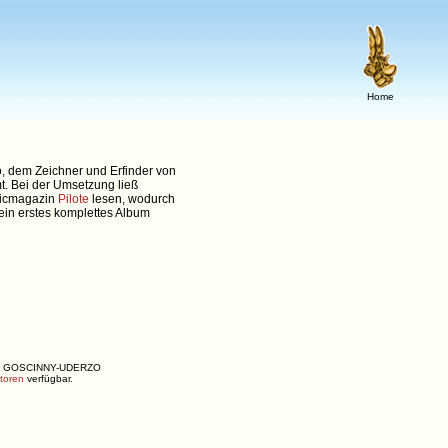
Home
zo, dem Zeichner und Erfinder von
mt. Bei der Umsetzung ließ
omicmagazin
Pilote
lesen, wodurch
sein erstes komplettes Album
ENÉ, GOSCINNY-UDERZO
utoren
verfügbar.