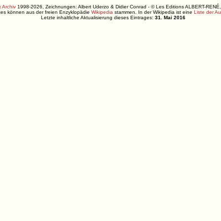
 Archiv
1998-2026, Zeichnungen: Albert Uderzo & Didier Conrad - © Les Editions ALBERT-R
xtes können aus der freien Enzyklopädie
Wikipedia
stammen. In der Wikipedia ist eine
Liste der A
Letzte inhaltliche Aktualisierung dieses Eintrages:
31. Mai 2016