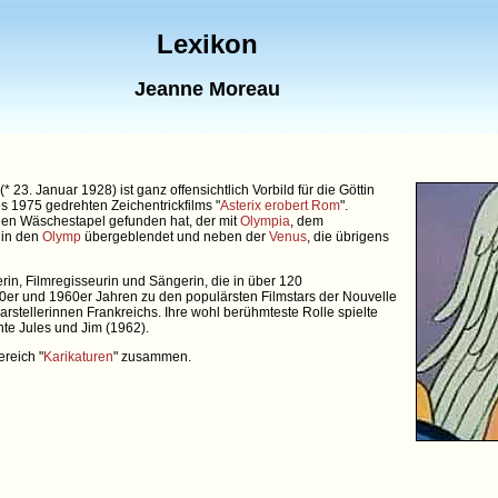
Lexikon
Jeanne Moreau
23. Januar 1928) ist ganz offensichtlich Vorbild für die Göttin
 1975 gedrehten Zeichentrickfilms "
Asterix erobert Rom
".
en Wäschestapel gefunden hat, der mit
Olympia
, dem
 in den
Olymp
übergeblendet und neben der
Venus
, die übrigens
in, Filmregisseurin und Sängerin, die in über 120
50er und 1960er Jahren zu den populärsten Filmstars der Nouvelle
arstellerinnen Frankreichs. Ihre wohl berühmteste Rolle spielte
te Jules und Jim (1962).
reich "
Karikaturen
" zusammen.