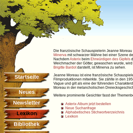
Die französische Schauspielerin Jeanne Moreau (* 
Minerva
mit schwarzer Mähne bei einer Szene des
Nachdem
Asterix
beim
Ehrwürdigen des Gipfels
d
Weichmacher der Götter, gewaschen wurde, wird
Brigitte Bardot
darstellt, ist Minerva zu sehen.
Jeanne Moreau ist eine französische Schauspieler
Startseite
Filmproduktionen mitwirkte. Sie zählte in den 19
Vague und gilt als eine der führenden Charakterd
Moreau in der melancholischen Dreiecksgeschich
Neues
Weitere prominente Gesichter fasst der Themenbe
Newsletter
Asterix-Album jetzt bestellen
Neue Suchanfrage
Alphabetisches Stichwortverzeichnis
Lexikon
Lexikon
Bibliothek