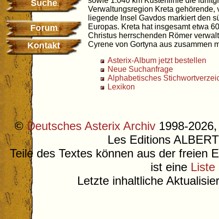
sowie 1.040 km Küstenlinie die fünftgr
Suche
Verwaltungsregion Kreta gehörende, 
liegende Insel Gavdos markiert den 
Europas. Kreta hat insgesamt etwa 6
Forum
Christus herrschenden Römer verwalte
Cyrene von Gortyna aus zusammen mit
Kontakt
Asterix-Album jetzt bestellen
Neue Suchanfrage
Alphabetisches Stichwortverzei
Lexikon
©
Deutsches Asterix Archiv
1998-2026, 
Les Editions ALB
Teile des Textes können aus der freien 
ist eine
Liste
Letzte inhaltliche Aktualisi