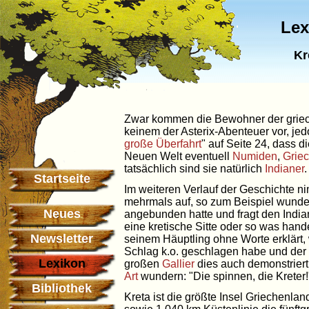
Lex
Kr
Zwar kommen die Bewohner der griech
keinem der Asterix-Abenteuer vor, j
große Überfahrt
" auf Seite 24, dass
Neuen Welt eventuell
Numiden
,
Grie
tatsächlich sind sie natürlich
Indianer
.
Startseite
Im weiteren Verlauf der Geschichte 
mehrmals auf, so zum Beispiel wunde
Neues
angebunden hatte und fragt den India
eine kretische Sitte oder so was hand
Newsletter
seinem Häuptling ohne Worte erklärt,
Schlag k.o. geschlagen habe und der
Lexikon
großen
Gallier
dies auch demonstriert
Art
wundern: "Die spinnen, die Kreter!
Bibliothek
Kreta ist die größte Insel Griechenla