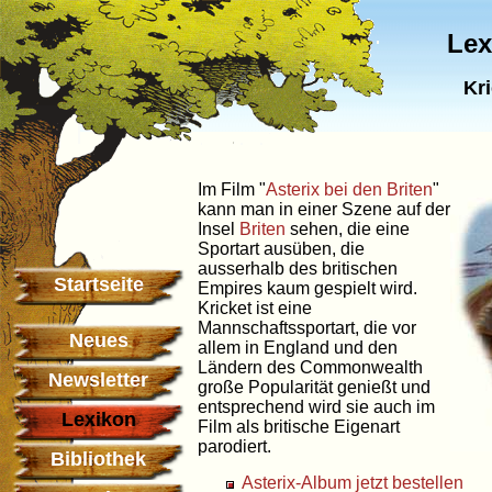
Lex
Kr
Im Film "
Asterix bei den Briten
"
kann man in einer Szene auf der
Insel
Briten
sehen, die eine
Sportart ausüben, die
ausserhalb des britischen
Startseite
Empires kaum gespielt wird.
Kricket ist eine
Mannschaftssportart, die vor
Neues
allem in England und den
Ländern des Commonwealth
Newsletter
große Popularität genießt und
entsprechend wird sie auch im
Lexikon
Film als britische Eigenart
parodiert.
Bibliothek
Asterix-Album jetzt bestellen