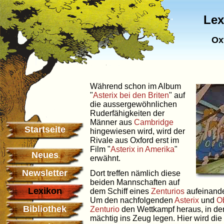
Lex
Ox
Während schon im Album
"
Asterix bei den Briten
" auf
die aussergewöhnlichen
Ruderfähigkeiten der
Männer aus
Cambridge
Startseite
hingewiesen wird, wird der
Rivale aus Oxford erst im
Film "
Asterix in Amerika
"
Neues
erwähnt.
Newsletter
Dort treffen nämlich diese
beiden Mannschaften auf
Lexikon
dem Schiff eines
Zenturios
aufeinande
Um den nachfolgenden
Asterix
und
O
Bibliothek
Zenturio
den Wettkampf heraus, in de
mächtig ins Zeug legen. Hier wird die