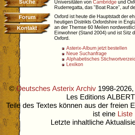
Suche
Universitäten von
Cambridge
und Oxfo
Ruderregatta, das "Boat Race", auf d
Oxford ist heute die Hauptstadt der e
Forum
heutigen Distrikts Oxfordshire in Engl
an der Themse 60 Meilen nordwestlic
Kontakt
Einwohner (Stand 2004) und ist Sitz d
Oxford.
Asterix-Album jetzt bestellen
Neue Suchanfrage
Alphabetisches Stichwortverzei
Lexikon
©
Deutsches Asterix Archiv
1998-2026, 
Les Editions ALB
Teile des Textes können aus der freien 
ist eine
Liste
Letzte inhaltliche Aktualis