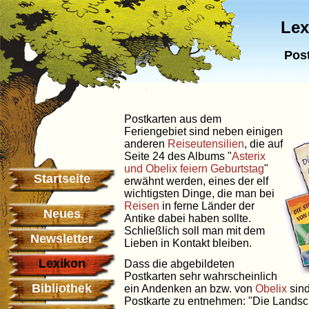
Lex
Post
Postkarten aus dem
Feriengebiet sind neben einigen
anderen
Reiseutensilien
, die auf
Seite 24 des Albums "
Asterix
und Obelix feiern Geburtstag
"
Startseite
erwähnt werden, eines der elf
wichtigsten Dinge, die man bei
Reisen
in ferne Länder der
Neues
Antike dabei haben sollte.
Schließlich soll man mit dem
Newsletter
Lieben in Kontakt bleiben.
Lexikon
Dass die abgebildeten
Postkarten sehr wahrscheinlich
Bibliothek
ein Andenken an bzw. von
Obelix
sind
Postkarte zu entnehmen: "Die Landscha