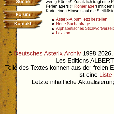
Suche
wenig Römer!" Zusätzlich trägt eine P
Ferienlagers (=
Römerlager
) mit de
Karte einen Hinweis auf die Steilküst
Forum
Asterix-Album jetzt bestellen
Kontakt
Neue Suchanfrage
Alphabetisches Stichwortverzei
Lexikon
©
Deutsches Asterix Archiv
1998-2026, 
Les Editions ALB
Teile des Textes können aus der freien 
ist eine
Liste
Letzte inhaltliche Aktualisieru